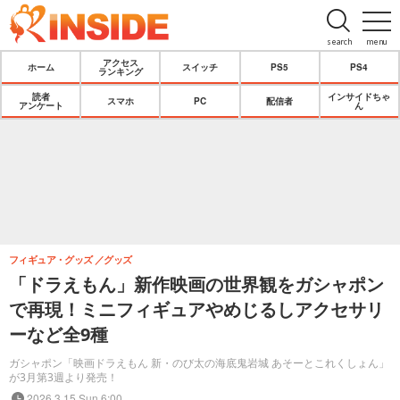
search
menu
アクセス
ホーム
スイッチ
PS5
PS4
ランキング
読者
インサイドちゃ
スマホ
PC
配信者
アンケート
ん
フィギュア・グッズ
グッズ
「ドラえもん」新作映画の世界観をガシャポン
で再現！ミニフィギュアやめじるしアクセサリ
ーなど全9種
ガシャポン「映画ドラえもん 新・のび太の海底鬼岩城 あそーとこれくしょん」
が3月第3週より発売！
2026.3.15 Sun 6:00