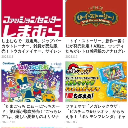
しまむらで「競走馬」ジップパー
「トイ・ストーリー」新作一番く
カやトレーナー、雑貨が受注販
じが発売決定！A賞は、ウッディ
売！トウカイテイオー、サイレン
たちがレトロ感満載のアナログレ
ススズカなど名馬をデザイン
コード上を走る姿で立体化
2026.8.8
2026.8.7
「たまごっち にゅー!ごっちカー
ファミマで「メガレックウザ」
ド」第3弾が順次発売！“ごっちレ
「ピカチュウ&ゼラオラ」がもら
ア”は、楽しい夏祭りのオリジナ
える！『ポケモンフレンダ』キャ
ルアートに
ンペーンが8月11日開始
2026.7.10
2026.8.7