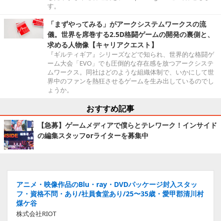
す。
「まずやってみる」がアークシステムワークスの流
儀。世界を席巻する2.5D格闘ゲームの開発の裏側と、
求める人物像【キャリアクエスト】
『ギルティギア』シリーズなどで知られ、世界的な格闘ゲ
ーム大会「EVO」でも圧倒的な存在感を放つアークシステ
ムワークス。同社はどのような組織体制で、いかにして世
界中のファンを熱狂させるゲームを生み出しているのでし
ょうか。
おすすめ記事
【急募】ゲームメディアで僕らとテレワーク！インサイド
の編集スタッフorライターを募集中
アニメ・映像作品のBlu・ray・DVDパッケージ封入スタッ
フ・資格不問・あり/社員食堂あり/25〜35歳・愛甲郡清川村
煤ケ谷
株式会社RIOT