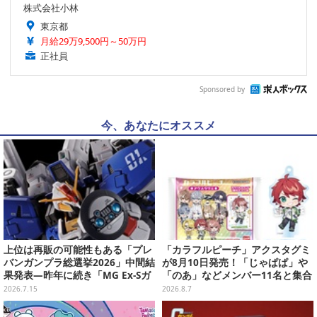
株式会社小林
東京都
月給29万9,500円～50万円
正社員
Sponsored by
今、あなたにオススメ
上位は再販の可能性もある「プレ
「カラフルピーチ」アクスタグミ
バンガンプラ総選挙2026」中間結
が8月10日発売！「じゃぱぱ」や
果発表―昨年に続き「MG Ex-Sガ
「のあ」などメンバー11名と集合
ンダム/Sガンダム」が強い！TOP
デザイン全15種、ボールチェーン
2026.7.15
2026.8.7
20も注目
付きでアクセサリーにも