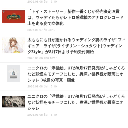
2026.08.08 Sat 15:10
「トイ・ストーリー」新作一番くじが発売決定!A賞
は、ウッディたちがレトロ感満載のアナログレコード
上を走る姿で立体化
2026.08.07 Fri 03:40
太ももにも目が惹かれるウェディング姿のライザ! フィ
ギュア「ライザ(ライザリン・シュタウト)ウェディン
グStyle」が8月7日より予約受付開始
2026.08.06 Thu 10:15
ユニクロの「浮世絵」UTが8月17日発売!がしゃどくろ
など妖怪をモチーフにした、奥深い世界観が最高にオ
シャレ 3枚目の写真・画像
2026.08.08 Sat 15:10
ユニクロの「浮世絵」UTが8月17日発売!がしゃどくろ
など妖怪をモチーフにした、奥深い世界観が最高にオ
シャレ
2026.08.08 Sat 15:10