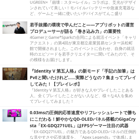
UGREEN×『崩壊：スターレイル』コラボは、爻光がデザイ
ンされていて美しい！モバイルバッテリーや急速充電器な
ど、ゲームと一緒に使いたいデバイスがてんこ盛り
若手抜擢の環境で学んだこと――アプリボットの運営
プロデューサーが語る「巻き込み力」の重要性
4GamerとGame*Sparkの合同による就活イベント「キャリ
アクエスト」の第4回が東京都立産業貿易センター浜松町
館で開催されました。このイベントに合わせ、自身の就活
時のエピソードを若手クリエイターに聞いてみたので、そ
の模様をお届けします。
『Identity V 第五人格』の新モード「手記の加筆」は
PvEと聞いたけれど……実際どうなの？集まってプレイ
してみた！【プレイレポ】
『Identity V 第五人格』が好きな人やプレイしたことある
人、全くプレイしたことがない人など、様々な4人を集め
てプレイしてみました！
0.03msの圧倒的応答速度やリフレッシュレートで勝ち
にこだわる！鮮やかなQD-OLEDパネル搭載のGigaCry
sta「EX-GDQ271UEL」はFPSゲーマー注目の武器
「EX-GDQ271UEL」の魅力であるQD-OLEDパネルの圧倒的
な見やすさや応答速度を、『Apex Legends』で体感しま