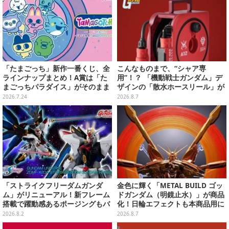
「たまごっち」新作一番くじ、全
こんなものまで、“シャア専
ラインナップまとめ！A賞は「た
用”！？ 「機動戦士ガンダム」デ
まごっちパラダイス」がそのまま
ザインの「散水ホースリール」が
ビッグサイズになったアラームク
予約開始ーあえて存在感を放つ赤
2026.7.24
2026.8.7
ロック
さ
「ストライクフリーダムガンダ
金色に輝く「METAL BUILD ゴッ
ム」がリニューアル！新フレーム
ドガンダム（明鏡止水）」が商品
搭載で躍動感あるポージングもバ
化！日輪エフェクトも本商品用に
ッチリ
刷新した豪華仕様
2026.8.2
2026.8.7