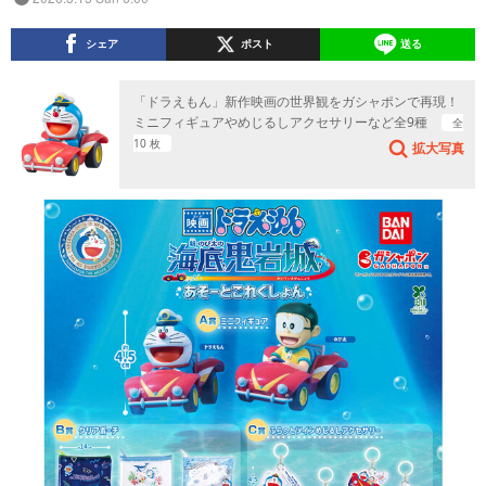
シェア
ポスト
送る
「ドラえもん」新作映画の世界観をガシャポンで再現！
ミニフィギュアやめじるしアクセサリーなど全9種
全
10 枚
拡大写真