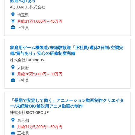
歓迎/OJTあり
AQUARIUS株式会社
埼玉県
月給31万1,600円～45万円
正社員
家庭用ゲーム機製造/未経験歓迎「正社員/週休2日制/空調完
備/賞与あり」安心の研修制度完備
株式会社Luminous
大阪府
月給26万5,000円～30万円
正社員
「長期で安定して働く」アニメーション動画制作クリエイタ
ー/未経験OK/解説用アニメ動画の制作
株式会社RIOT GROUP
東京都
月給31万5,200円～60万円
正社員