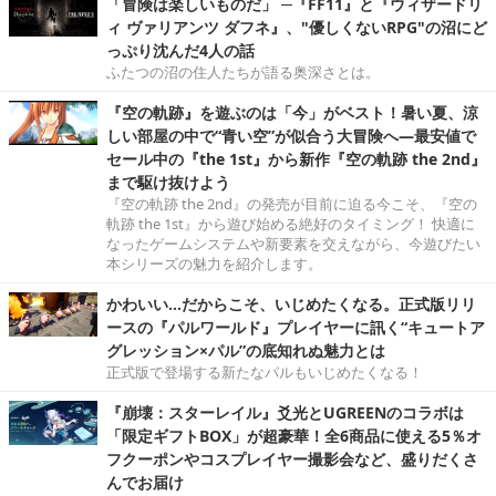
「冒険は楽しいものだ」 ─『FF11』と『ウィザードリ
ィ ヴァリアンツ ダフネ』、"優しくないRPG"の沼にど
っぷり沈んだ4人の話
ふたつの沼の住人たちが語る奥深さとは。
『空の軌跡』を遊ぶのは「今」がベスト！暑い夏、涼
しい部屋の中で“青い空”が似合う大冒険へ―最安値で
セール中の『the 1st』から新作『空の軌跡 the 2nd』
まで駆け抜けよう
『空の軌跡 the 2nd』の発売が目前に迫る今こそ、『空の
軌跡 the 1st』から遊び始める絶好のタイミング！ 快適に
なったゲームシステムや新要素を交えながら、今遊びたい
本シリーズの魅力を紹介します。
かわいい…だからこそ、いじめたくなる。正式版リリ
ースの『パルワールド』プレイヤーに訊く“キュートア
グレッション×パル”の底知れぬ魅力とは
正式版で登場する新たなパルもいじめたくなる！
『崩壊：スターレイル』爻光とUGREENのコラボは
「限定ギフトBOX」が超豪華！全6商品に使える5％オ
フクーポンやコスプレイヤー撮影会など、盛りだくさ
んでお届け