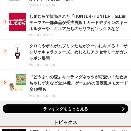
2026.8.9 Sun 0:20
しまむらで販売された「HUNTER×HUNTER」G.I.編
テーマの一部商品が受注再販！カードデザインのキー
ホルダーや、キルアたちのセリフ付ソックスなど
2026.8.7 Fri 11:00
クロミやポムポムプリンたちがクールにキメる！「サ
ンリオキャラクターズ」めじるしアクセサリーがガシ
ャポン展開
2026.8.9 Sun 6:30
『どうぶつの森』キャラマグネッツが可愛い！たぬき
ちやしずえなど全24種、ゲーム内の便箋風メモカード
全10種も
2026.8.9 Sun 8:30
ランキングをもっと見る
トピックス