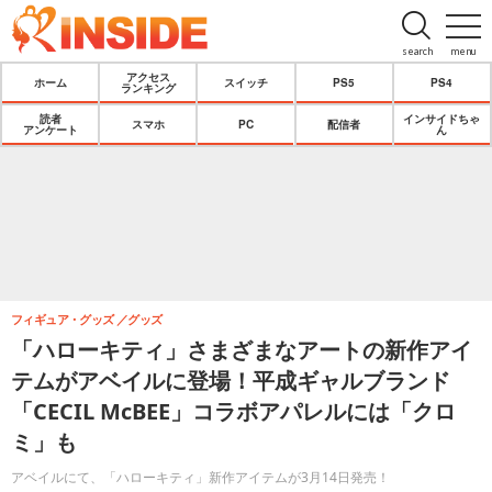
search
menu
アクセス
ホーム
スイッチ
PS5
PS4
ランキング
読者
インサイドちゃ
スマホ
PC
配信者
アンケート
ん
フィギュア・グッズ
グッズ
「ハローキティ」さまざまなアートの新作アイ
テムがアベイルに登場！平成ギャルブランド
「CECIL McBEE」コラボアパレルには「クロ
ミ」も
アベイルにて、「ハローキティ」新作アイテムが3月14日発売！