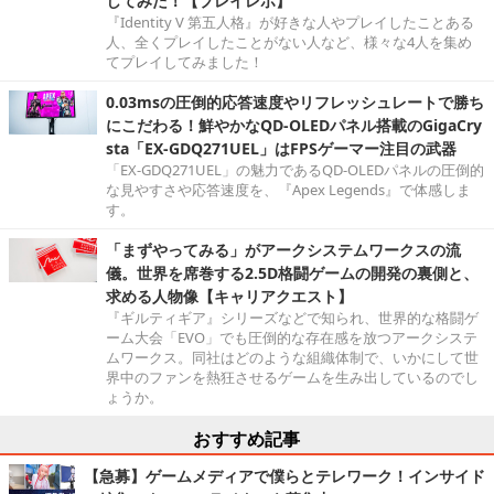
してみた！【プレイレポ】
『Identity V 第五人格』が好きな人やプレイしたことある
人、全くプレイしたことがない人など、様々な4人を集め
てプレイしてみました！
0.03msの圧倒的応答速度やリフレッシュレートで勝ち
にこだわる！鮮やかなQD-OLEDパネル搭載のGigaCry
sta「EX-GDQ271UEL」はFPSゲーマー注目の武器
「EX-GDQ271UEL」の魅力であるQD-OLEDパネルの圧倒的
な見やすさや応答速度を、『Apex Legends』で体感しま
す。
「まずやってみる」がアークシステムワークスの流
儀。世界を席巻する2.5D格闘ゲームの開発の裏側と、
求める人物像【キャリアクエスト】
『ギルティギア』シリーズなどで知られ、世界的な格闘ゲ
ーム大会「EVO」でも圧倒的な存在感を放つアークシステ
ムワークス。同社はどのような組織体制で、いかにして世
界中のファンを熱狂させるゲームを生み出しているのでし
ょうか。
おすすめ記事
【急募】ゲームメディアで僕らとテレワーク！インサイド