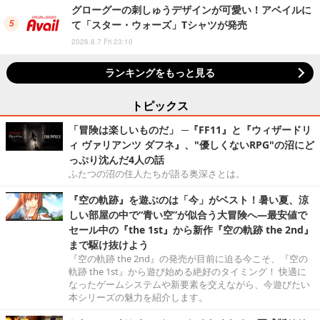
グローグーの刺しゅうデザインが可愛い！アベイルに
て「スター・ウォーズ」Tシャツが発売
2026.8.7 Fri 23:10
ランキングをもっと見る
トピックス
「冒険は楽しいものだ」 ─『FF11』と『ウィザードリ
ィ ヴァリアンツ ダフネ』、"優しくないRPG"の沼にど
っぷり沈んだ4人の話
ふたつの沼の住人たちが語る奥深さとは。
『空の軌跡』を遊ぶのは「今」がベスト！暑い夏、涼
しい部屋の中で“青い空”が似合う大冒険へ―最安値で
セール中の『the 1st』から新作『空の軌跡 the 2nd』
まで駆け抜けよう
『空の軌跡 the 2nd』の発売が目前に迫る今こそ、『空の
軌跡 the 1st』から遊び始める絶好のタイミング！ 快適に
なったゲームシステムや新要素を交えながら、今遊びたい
本シリーズの魅力を紹介します。