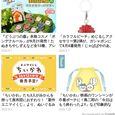
『どうぶつの森』本格コスメ「ポ
「カラフルピーチ」めじるしアク
ンデクルール」が9月21発売！た
セサリー第2弾が、ガシャポンに
ぬきちやしずえなど全12種、アレ
て8月4週発売！じゃぱぱやのあ、
ンジできるリアクションシールも
シヴァたちメンバー11名分ライン
2026.8.7
2026.8.7
付属
ナップ
「ちいかわ」たち3人がみかんを
「ちいかわ」映画のワンシーンが
持って座布団におすわり！「新作
巾着ポーチに！島二郎の「今日は
エニマイくじ」より、ぬいぐるみ
もう終わったよ!!」など印象的な
画像が初公開
全6種がカプセルトイにて発売
2026.8.4
2026.7.28
Recommended by