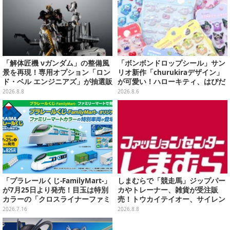
「解体匠機 νガンダム」の整備風
「ボンボンドロップシール」サン
景を再現！専用オプション「ロン
リオ新作「churukiraデザイン」
ド・ベル エンジニアズ」が抽選販
が可愛い！ハローキティ、はぴだ
売
んぶいなど全8種類が順次展開
2026.8.8
2026.8.6
「プラレールくじ-FamilyMart-」
しまむらで「競走馬」ジップパー
が7月25日より発売！目玉は特別
カやトレーナー、雑貨が受注販
カラーの「クロスライナーファミ
売！トウカイテイオー、サイレン
リーマート号」、その他ライナッ
ススズカなど名馬をデザイン
2026.7.16
2026.8.8
プも注目