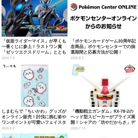
「仮面ライダーマイス」が早くも
「ポケモンカードゲーム30周年記
一番くじに参上！ラストワン賞
念商品」ポケモンセンターでの抽
「ゼッツエクスドリーム」ととも
選期間と応募方法が公開！
に2体のフィギュアをラインナッ
2026.7.9
2026.8.3
プ
しまむらで「ちいかわ」グッズが
「機動戦士ガンダム」RX-78-2の
オンライン販売！討伐に挑む姿や
ヘッド型スピーカーがプライズ展
ワンポイントが可愛いフェイスタ
開！シャアの「坊やだからさ」デ
オル、バスマットなど全14種
ザインなどオシャレなグラス3種
2026.8.5
2026.7.13
も