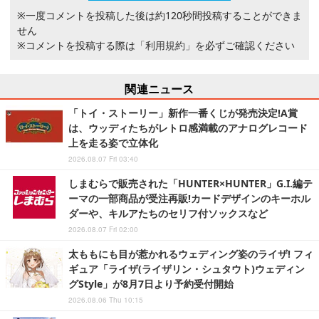
※一度コメントを投稿した後は約120秒間投稿することができま
せん
※コメントを投稿する際は
「利用規約」
を必ずご確認ください
関連ニュース
「トイ・ストーリー」新作一番くじが発売決定!A賞
は、ウッディたちがレトロ感満載のアナログレコード
上を走る姿で立体化
2026.08.07 Fri 03:40
しまむらで販売された「HUNTER×HUNTER」G.I.編テ
ーマの一部商品が受注再販!カードデザインのキーホル
ダーや、キルアたちのセリフ付ソックスなど
2026.08.07 Fri 02:00
太ももにも目が惹かれるウェディング姿のライザ! フィ
ギュア「ライザ(ライザリン・シュタウト)ウェディン
グStyle」が8月7日より予約受付開始
2026.08.06 Thu 10:15