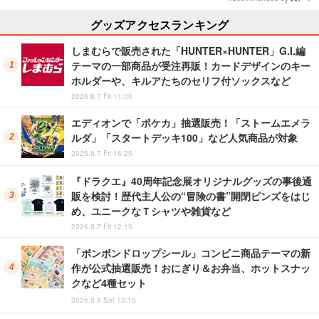
グッズアクセスランキング
しまむらで販売された「HUNTER×HUNTER」G.I.編
テーマの一部商品が受注再販！カードデザインのキー
ホルダーや、キルアたちのセリフ付ソックスなど
2026.8.7 Fri 11:00
エディオンで「ポケカ」抽選販売！「ストームエメラ
ルダ」「スタートデッキ100」など人気商品が対象
2026.8.7 Fri 16:25
『ドラクエ』40周年記念展オリジナルグッズの事後通
販を検討！歴代主人公の“冒険の書”開閉ピンズをはじ
め、ユニークなＴシャツや雑貨など
2026.8.7 Fri 12:15
「ボンボンドロップシール」コンビニ商品テーマの新
作が公式抽選販売！おにぎり＆お弁当、ホットスナッ
クなど4種セット
2026.8.8 Sat 13:15