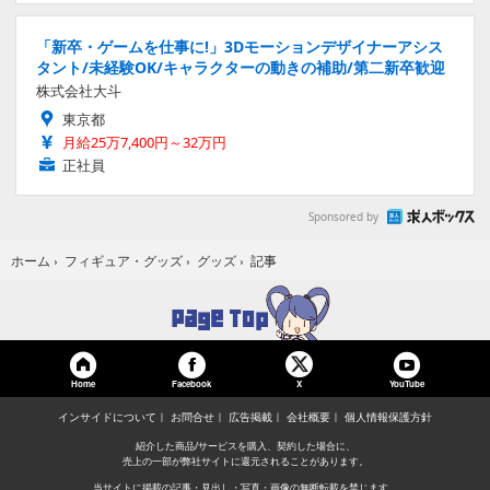
「新卒・ゲームを仕事に!」3Dモーションデザイナーアシス
タント/未経験OK/キャラクターの動きの補助/第二新卒歓迎
株式会社大斗
東京都
月給25万7,400円～32万円
正社員
Sponsored by
記事
ホーム
›
フィギュア・グッズ
›
グッズ
›
Home
Facebook
YouTube
X
インサイドについて
お問合せ
広告掲載
会社概要
個人情報保護方針
紹介した商品/サービスを購入、契約した場合に、
売上の一部が弊社サイトに還元されることがあります。
当サイトに掲載の記事・見出し・写真・画像の無断転載を禁じます。