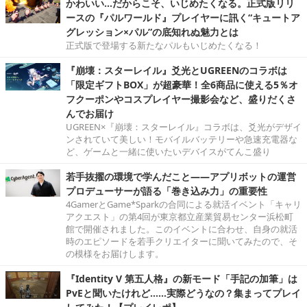
かわいい…だからこそ、いじめたくなる。正式版リリ
ースの『パルワールド』プレイヤーに訊く“キュートア
グレッション×パル”の底知れぬ魅力とは
正式版で登場する新たなパルもいじめたくなる！
『崩壊：スターレイル』爻光とUGREENのコラボは
「限定ギフトBOX」が超豪華！全6商品に使える5％オ
フクーポンやコスプレイヤー撮影会など、盛りだくさ
んでお届け
UGREEN×『崩壊：スターレイル』コラボは、爻光がデザイ
ンされていて美しい！モバイルバッテリーや急速充電器な
ど、ゲームと一緒に使いたいデバイスがてんこ盛り
若手抜擢の環境で学んだこと――アプリボットの運営
プロデューサーが語る「巻き込み力」の重要性
4GamerとGame*Sparkの合同による就活イベント「キャリ
アクエスト」の第4回が東京都立産業貿易センター浜松町
館で開催されました。このイベントに合わせ、自身の就活
時のエピソードを若手クリエイターに聞いてみたので、そ
の模様をお届けします。
『Identity V 第五人格』の新モード「手記の加筆」は
PvEと聞いたけれど……実際どうなの？集まってプレイ