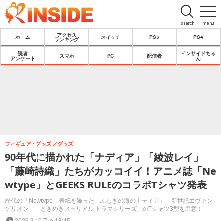
search
menu
アクセス
ホーム
スイッチ
PS5
PS4
ランキング
読者
インサイドちゃ
スマホ
PC
配信者
アンケート
ん
フィギュア・グッズ
グッズ
90年代に描かれた「ナディア」「綾波レイ」
「藤崎詩織」たちがカッコイイ！アニメ誌「Ne
wtype」とGEEKS RULEのコラボTシャツ発表
歴代の「Newtype」表紙を飾った「ふしぎの海のナディア」「新世紀エヴァン
ゲリオン」「ときめきメモリアル ドラマシリーズ」のTシャツ3型を用意！
2026.3.10 Tue 18:45