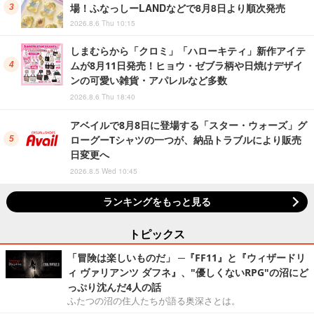
場！ふなっしーLANDなどで8月8日より順次発売
2026.8.6 Thu 10:15
しまむらから「クロミ」「ハローキティ」新作アイテ
ムが8月11日発売！ヒョウ・ゼブラ柄や日焼けデザイ
ンの可愛い雑貨・アパレルなど多数
2026.8.6 Thu 18:40
アベイルで8月8日に登場する「スター・ウォーズ」グ
ローグーTシャツの一つが、納品トラブルにより販売
日変更へ
2026.8.5 Wed 10:45
ランキングをもっと見る
トピックス
「冒険は楽しいものだ」 ─『FF11』と『ウィザードリ
ィ ヴァリアンツ ダフネ』、"優しくないRPG"の沼にど
っぷり沈んだ4人の話
ふたつの沼の住人たちが語る奥深さとは。