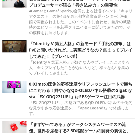
プロデューサーが語る「巻き込み力」の重要性
4GamerとGame*Sparkの合同による就活イベント「キャリ
アクエスト」の第4回が東京都立産業貿易センター浜松町
館で開催されました。このイベントに合わせ、自身の就活
時のエピソードを若手クリエイターに聞いてみたので、そ
の模様をお届けします。
『Identity V 第五人格』の新モード「手記の加筆」は
PvEと聞いたけれど……実際どうなの？集まってプレイ
してみた！【プレイレポ】
『Identity V 第五人格』が好きな人やプレイしたことある
人、全くプレイしたことがない人など、様々な4人を集め
てプレイしてみました！
0.03msの圧倒的応答速度やリフレッシュレートで勝ち
にこだわる！鮮やかなQD-OLEDパネル搭載のGigaCry
sta「EX-GDQ271UEL」はFPSゲーマー注目の武器
「EX-GDQ271UEL」の魅力であるQD-OLEDパネルの圧倒的
な見やすさや応答速度を、『Apex Legends』で体感しま
す。
「まずやってみる」がアークシステムワークスの流
儀。世界を席巻する2.5D格闘ゲームの開発の裏側と、