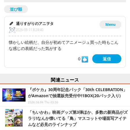
並び順
通りすがりのアニヲタ
Menu
2026-03-11 8:24:40
懐かしい絵柄だ、自分が初めてアニメージュ買った時もこん
な感じの表紙だった気がする
0
返信
関連ニュース
『ポケカ』30周年記念パック「30th CELEBRATION」
がAmazonで抽選販売受付中!1BOX(20パック入り)
2026.08.06 Thu 03:30
「ちいかわ」映画グッズ第3弾ほか、多数の新商品がズ
ラリ!なんか懐いてる「鳥」マスコットや場面写アイテ
ムなど必見のラインナップ