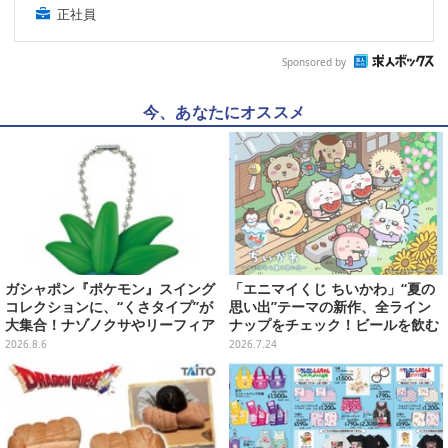
正社員
Sponsored by
今、あなたにオススメ
ガシャポン『ポケモン』スイング
「エニマイくじ ちいかわ」“夏の
コレクションに、“くさタイプ”が
思い出”テーマの新作、全ライン
大集合！ナゾノクサやリーフィア
ナップをチェック！ビールを飲む
など全5種が仲間入り
「くりまんじゅう」ぬいぐるみな
2026.8.6
2026.7.24
ど