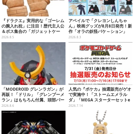
『ドラクエ』実用的な「ゴーレム
アベイルで「クレヨンしんちゃ
の腕入れ枕」に注目！歴代主人公
ん」映画グッズが8月8日発売！新
＆ボス集合の「ガジェットケー
作「オラの妖怪バケ～ション」
ス」ほか9プライズが8月順次展開
や、「ヘンダーランド」「暗黒タ
2026.8.5
2026.8.3
マタマ」などをフィーチャー
「MODEROID グレンラガン」が
人気の『ポケカ』抽選販売がゲオ
再販！「ドリル」「グレンブーメ
で実施中！「ストームエメラル
ラン」はもちろん付属、頭部パー
ダ」「MEGA スターターセットe
ツを組み替えると「ラガン」も再
x」各種の全4商品
2026.8.6
2026.7.14
現可能