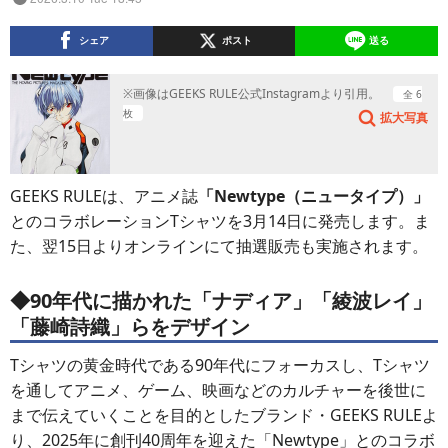
シェア
ポスト
送る
※画像はGEEKS RULE公式Instagramより引用。
全 6
枚
拡大写真
GEEKS RULEは、アニメ誌
「Newtype（ニュータイプ）」
とのコラボレーションTシャツを3月14日に発売します。ま
た、翌15日よりオンラインにて抽選販売も実施されます。
◆90年代に描かれた「ナディア」「綾波レイ」
「藤崎詩織」らをデザイン
Tシャツの黄金時代である90年代にフォーカスし、Tシャツ
を通してアニメ、ゲーム、映画などのカルチャーを後世に
まで伝えていくことを目的としたブランド・GEEKS RULEよ
り、2025年に創刊40周年を迎えた「Newtype」とのコラボ