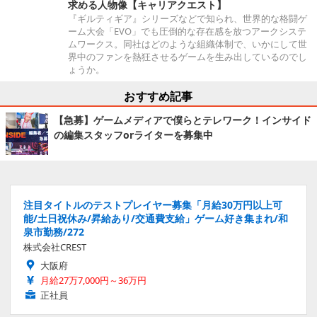
求める人物像【キャリアクエスト】
『ギルティギア』シリーズなどで知られ、世界的な格闘ゲ
ーム大会「EVO」でも圧倒的な存在感を放つアークシステ
ムワークス。同社はどのような組織体制で、いかにして世
界中のファンを熱狂させるゲームを生み出しているのでし
ょうか。
おすすめ記事
【急募】ゲームメディアで僕らとテレワーク！インサイド
の編集スタッフorライターを募集中
注目タイトルのテストプレイヤー募集「月給30万円以上可
能/土日祝休み/昇給あり/交通費支給」ゲーム好き集まれ/和
泉市勤務/272
株式会社CREST
大阪府
月給27万7,000円～36万円
正社員