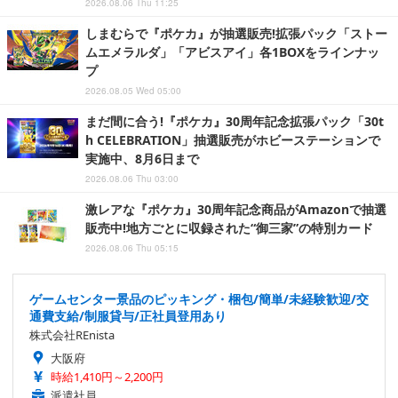
2026.08.06 Thu 11:25
しまむらで『ポケカ』が抽選販売!拡張パック「ストー
ムエメラルダ」「アビスアイ」各1BOXをラインナッ
プ
2026.08.05 Wed 05:00
まだ間に合う!『ポケカ』30周年記念拡張パック「30t
h CELEBRATION」抽選販売がホビーステーションで
実施中、8月6日まで
2026.08.06 Thu 03:00
激レアな『ポケカ』30周年記念商品がAmazonで抽選
販売中!地方ごとに収録された“御三家”の特別カード
2026.08.06 Thu 05:15
ゲームセンター景品のピッキング・梱包/簡単/未経験歓迎/交
通費支給/制服貸与/正社員登用あり
株式会社REnista
大阪府
時給1,410円～2,200円
派遣社員