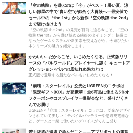
『空の軌跡』を遊ぶのは「今」がベスト！暑い夏、涼
しい部屋の中で“青い空”が似合う大冒険へ―最安値で
セール中の『the 1st』から新作『空の軌跡 the 2nd』
まで駆け抜けよう
『空の軌跡 the 2nd』の発売が目前に迫る今こそ、『空の
軌跡 the 1st』から遊び始める絶好のタイミング！ 快適に
なったゲームシステムや新要素を交えながら、今遊びたい
本シリーズの魅力を紹介します。
かわいい…だからこそ、いじめたくなる。正式版リリ
ースの『パルワールド』プレイヤーに訊く“キュートア
グレッション×パル”の底知れぬ魅力とは
正式版で登場する新たなパルもいじめたくなる！
『崩壊：スターレイル』爻光とUGREENのコラボは
「限定ギフトBOX」が超豪華！全6商品に使える5％オ
フクーポンやコスプレイヤー撮影会など、盛りだくさ
んでお届け
UGREEN×『崩壊：スターレイル』コラボは、爻光がデザイ
ンされていて美しい！モバイルバッテリーや急速充電器な
ど、ゲームと一緒に使いたいデバイスがてんこ盛り
若手抜擢の環境で学んだこと――アプリボットの運営