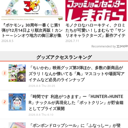
『ポケモン』30周年一番くじ第1
モノクロなハローキティ、クロミ
弾が12月14日より順次再販！カン
たちが可愛い！しまむらで「サン
トー～シンオウ地方の御三家が集
リオキャラクターズ」新作アイテ
まった時計、ぬいぐるみなど記念
ムが発売、マスコットやポーチ各
2026.8.5
2026.7.11
グッズ盛りだくさん
種ラインナップ
Recommended by
グッズアクセスランキング
「ちいかわ」映画グッズ第3弾ほか、多数の新商品が
ズラリ！なんか懐いてる「鳥」マスコットや場面写ア
イテムなど必見のラインナップ
2026.8.6 Thu 20:25
「時間です 利息がつきます」ー「HUNTER×HUNTE
R」ナックルが具現化した「ポットクリン」が貯金箱
としてプライズ展開
2026.8.6 Thu 6:10
「ボンボンドロップシール」に「ふなっしー」が登