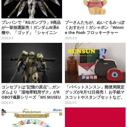
プレバンで「RGガンプラ」9商品
プーさんたちが、ぬいぐるみっぽ
が一挙抽選販売！ガンダムW系6
くおすわり！ガシャポン「Winni
種や、「ゴッド」「シャイニン
e the Pooh フロッキーチャー
グ」も
ム」ふわふわでどれも可愛い全4
2026.8.3
2026.8.6
種
コンセプトは“記憶の原点”…ガン
「パペットスンスン」郵便局限定
ダムより「湿地帯戦用ザク」がR
グッズが8月12日発売！ お手紙マ
OBOT魂新シリーズ「MS MUSEU
スコットやスタンプセットなど、
M」で商品化！博物館イメージの
可愛すぎる全5アイテムがライン
2026.8.7
2026.8.5
ベースも注目
ナップ