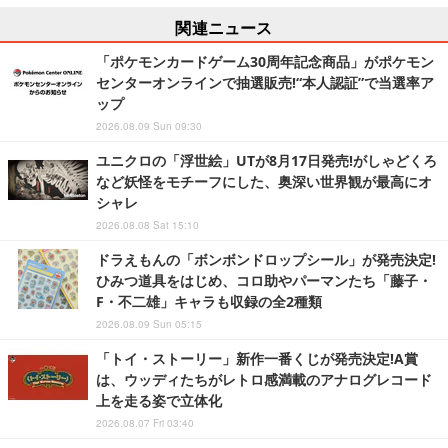
関連ニュース
「ポケモンカードゲーム30周年記念商品」がポケモン
センターオンラインで抽選販売!“本人認証”で当選率ア
ップ
2026.08.09 Sun 09:30
ユニクロの「浮世絵」UTが8月17日発売!がしゃどくろ
など妖怪をモチーフにした、奥深い世界観が最高にオ
シャレ
2026.08.08 Sat 15:10
ドラえもんの「ボンボンドロップシール」が発売決定!
ひみつ道具をはじめ、コロ助やパーマンたち「藤子・
F・不二雄」キャラも収録の全2種類
2026.08.09 Sun 05:15
「トイ・ストーリー」新作一番くじが発売決定!A賞
は、ウッディたちがレトロ感満載のアナログレコード
上を走る姿で立体化
2026.08.07 Fri 03:40