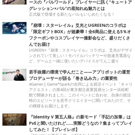
ースの『パルワールド』プレイヤーに訊く“キュートア
グレッション×パル”の底知れぬ魅力とは
正式版で登場する新たなパルもいじめたくなる！
『崩壊：スターレイル』爻光とUGREENのコラボは
「限定ギフトBOX」が超豪華！全6商品に使える5％オ
フクーポンやコスプレイヤー撮影会など、盛りだくさ
んでお届け
UGREEN×『崩壊：スターレイル』コラボは、爻光がデザイ
ンされていて美しい！モバイルバッテリーや急速充電器な
ど、ゲームと一緒に使いたいデバイスがてんこ盛り
若手抜擢の環境で学んだこと――アプリボットの運営
プロデューサーが語る「巻き込み力」の重要性
4GamerとGame*Sparkの合同による就活イベント「キャリ
アクエスト」の第4回が東京都立産業貿易センター浜松町
館で開催されました。このイベントに合わせ、自身の就活
時のエピソードを若手クリエイターに聞いてみたので、そ
の模様をお届けします。
『Identity V 第五人格』の新モード「手記の加筆」は
PvEと聞いたけれど……実際どうなの？集まってプレイ
してみた！【プレイレポ】