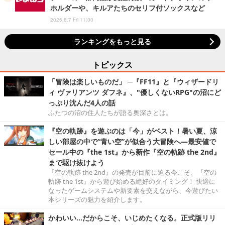
ホルダーや、キルアたちのセリフ付ソックスなど
2026.8.7 Fri 11:00
ランキングをもっと見る
トピックス
「冒険は楽しいものだ」 ─『FF11』と『ウィザードリ
ィ ヴァリアンツ ダフネ』、"優しくないRPG"の沼にど
っぷり沈んだ4人の話
ふたつの沼の住人たちが語る奥深さとは。
『空の軌跡』を遊ぶのは「今」がベスト！暑い夏、涼
しい部屋の中で“青い空”が似合う大冒険へ―最安値で
セール中の『the 1st』から新作『空の軌跡 the 2nd』
まで駆け抜けよう
『空の軌跡 the 2nd』の発売が目前に迫る今こそ、『空の
軌跡 the 1st』から遊び始める絶好のタイミング！ 快適に
なったゲームシステムや新要素を交えながら、今遊びたい
本シリーズの魅力を紹介します。
かわいい…だからこそ、いじめたくなる。正式版リリ