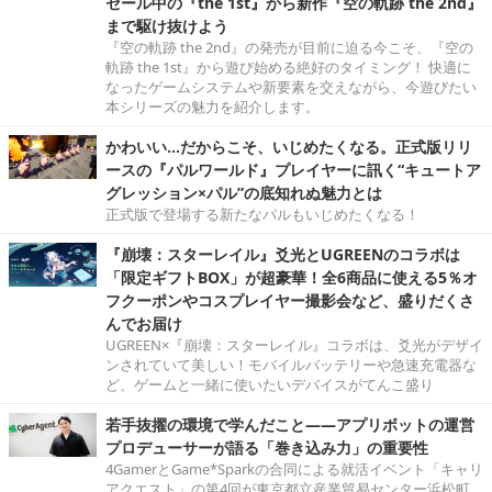
セール中の『the 1st』から新作『空の軌跡 the 2nd』
まで駆け抜けよう
『空の軌跡 the 2nd』の発売が目前に迫る今こそ、『空の
軌跡 the 1st』から遊び始める絶好のタイミング！ 快適に
なったゲームシステムや新要素を交えながら、今遊びたい
本シリーズの魅力を紹介します。
かわいい…だからこそ、いじめたくなる。正式版リリ
ースの『パルワールド』プレイヤーに訊く“キュートア
グレッション×パル”の底知れぬ魅力とは
正式版で登場する新たなパルもいじめたくなる！
『崩壊：スターレイル』爻光とUGREENのコラボは
「限定ギフトBOX」が超豪華！全6商品に使える5％オ
フクーポンやコスプレイヤー撮影会など、盛りだくさ
んでお届け
UGREEN×『崩壊：スターレイル』コラボは、爻光がデザイ
ンされていて美しい！モバイルバッテリーや急速充電器な
ど、ゲームと一緒に使いたいデバイスがてんこ盛り
若手抜擢の環境で学んだこと――アプリボットの運営
プロデューサーが語る「巻き込み力」の重要性
4GamerとGame*Sparkの合同による就活イベント「キャリ
アクエスト」の第4回が東京都立産業貿易センター浜松町