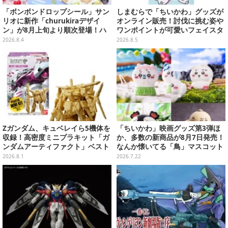
「ボンボンドロップシール」サン
しまむらで「ちいかわ」グッズが
リオに新作「churukiraデザイ
オンライン販売！討伐に挑む姿や
ン」が8月上旬より順次登場！ハ
ワンポイントが可愛いフェイスタ
ローキティ、はぴだんぶいなど全
オル、バスマットなど全14種
2026.8.4
2026.8.5
8種類
Zガンダム、キュベレイら5機体を
「ちいかわ」映画グッズ第3弾ほ
収録！高密度ミニプラキット「ガ
か、多数の新商品が8月7日発売！
ンダムアーティファクト」ベスト
なんか懐いてる「鳥」マスコット
セレクションが10月発売
や場面写アイテムなど必見のライ
2026.8.1
2026.7.22
ンナップ