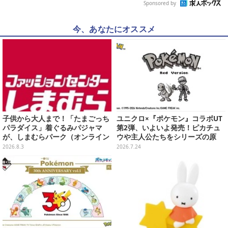
Sponsored by
今、あなたにオススメ
子供から大人まで！「たまごっち
ユニクロ×『ポケモン』コラボUT
パラダイス」着ぐるみパジャマ
第2弾、いよいよ発売！ピカチュ
が、しまむらパーク（オンライン
ウや主人公たちをシリーズの原
ストア）にて受注生産
点、モノクロのゲームドットで表
2026.8.3
2026.7.24
現