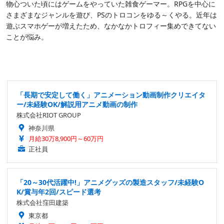
物心ついた頃にはゲームをやっていた雑食ゲーマー。RPGを中心に
さまざまなジャンルを遊び、PSのトロコンをゆる～くやる。近年は
遊ぶスマホゲーが増えたため、なかなかトロフィー集めできてない
ことが悩み。
「長期で安定して働く」アニメーション動画制作クリエイタ
ー/未経験OK/解説用アニメ動画の制作
株式会社RIOT GROUP
神奈川県
月給30万8,900円～60万円
正社員
「20～30代活躍中!」アニメグッズの製造スタッフ/未経験O
K/賞与年2回/スピード選考
株式会社窪田建築
東京都