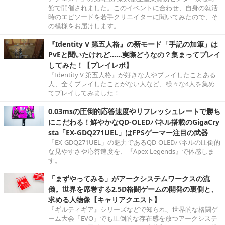
館で開催されました。このイベントに合わせ、自身の就活
時のエピソードを若手クリエイターに聞いてみたので、そ
の模様をお届けします。
『Identity V 第五人格』の新モード「手記の加筆」は
PvEと聞いたけれど……実際どうなの？集まってプレイ
してみた！【プレイレポ】
『Identity V 第五人格』が好きな人やプレイしたことある
人、全くプレイしたことがない人など、様々な4人を集め
てプレイしてみました！
0.03msの圧倒的応答速度やリフレッシュレートで勝ち
にこだわる！鮮やかなQD-OLEDパネル搭載のGigaCry
sta「EX-GDQ271UEL」はFPSゲーマー注目の武器
「EX-GDQ271UEL」の魅力であるQD-OLEDパネルの圧倒的
な見やすさや応答速度を、『Apex Legends』で体感しま
す。
「まずやってみる」がアークシステムワークスの流
儀。世界を席巻する2.5D格闘ゲームの開発の裏側と、
求める人物像【キャリアクエスト】
『ギルティギア』シリーズなどで知られ、世界的な格闘ゲ
ーム大会「EVO」でも圧倒的な存在感を放つアークシステ