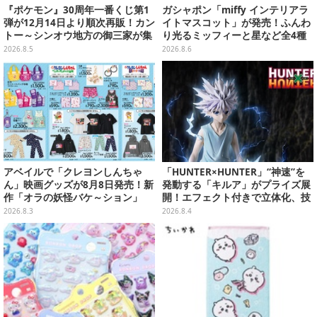
『ポケモン』30周年一番くじ第1
ガシャポン「miffy インテリアラ
弾が12月14日より順次再販！カン
イトマスコット」が発売！ふんわ
トー～シンオウ地方の御三家が集
り光るミッフィーと星など全4種
まった時計、ぬいぐるみなど記念
ラインナップ
2026.8.5
2026.8.6
グッズ盛りだくさん
アベイルで「クレヨンしんちゃ
「HUNTER×HUNTER」“神速”を
ん」映画グッズが8月8日発売！新
発動する「キルア」がプライズ展
作「オラの妖怪バケ～ション」
開！エフェクト付きで立体化、技
や、「ヘンダーランド」「暗黒タ
名アクリルパネル付き
2026.8.3
2026.8.4
マタマ」などをフィーチャー