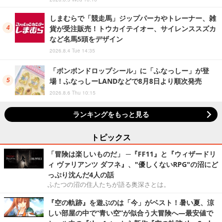
しまむらで「競走馬」ジップパーカやトレーナー、雑
貨が受注販売！トウカイテイオー、サイレンススズカ
など名馬5頭をデザイン
2026.8.4 Tue 14:35
「ボンボンドロップシール」に「ふなっしー」が登
場！ふなっしーLANDなどで8月8日より順次発売
2026.8.6 Thu 10:15
ランキングをもっと見る
トピックス
「冒険は楽しいものだ」 ─『FF11』と『ウィザードリ
ィ ヴァリアンツ ダフネ』、"優しくないRPG"の沼にど
っぷり沈んだ4人の話
ふたつの沼の住人たちが語る奥深さとは。
『空の軌跡』を遊ぶのは「今」がベスト！暑い夏、涼
しい部屋の中で“青い空”が似合う大冒険へ―最安値で