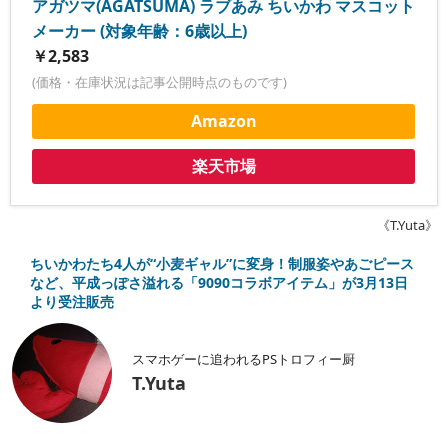
アガツマ(AGATSUMA) ラブあみ ちいかわ マスコット
メーカー (対象年齢：6歳以上)
￥2,583
(価格・在庫状況は記事公開時点のものです)
Amazon
楽天市場
《T.Yuta》
ちいかわたち4人が“小麦ギャル”に変身！制服姿やあごピース
など、平成っぽさ溢れる「9090コラボアイテム」が3月13日
より受注販売
スマホゲーに追われるPSトロフィー厨
T.Yuta