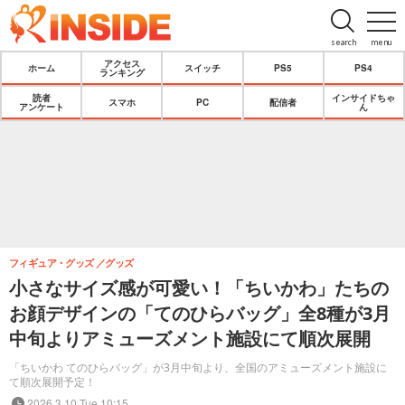
search
menu
アクセス
ホーム
スイッチ
PS5
PS4
ランキング
読者
インサイドちゃ
スマホ
PC
配信者
アンケート
ん
フィギュア・グッズ
グッズ
小さなサイズ感が可愛い！「ちいかわ」たちの
お顔デザインの「てのひらバッグ」全8種が3月
中旬よりアミューズメント施設にて順次展開
「ちいかわ てのひらバッグ」が3月中旬より、全国のアミューズメント施設に
て順次展開予定！
2026.3.10 Tue 10:15