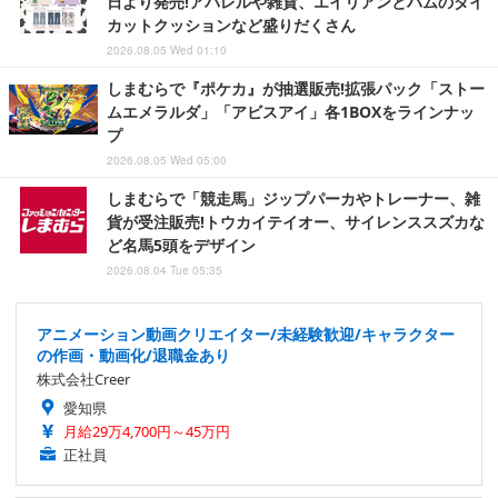
日より発売!アパレルや雑貨、エイリアンとハムのダイ
カットクッションなど盛りだくさん
2026.08.05 Wed 01:10
しまむらで『ポケカ』が抽選販売!拡張パック「ストー
ムエメラルダ」「アビスアイ」各1BOXをラインナッ
プ
2026.08.05 Wed 05:00
しまむらで「競走馬」ジップパーカやトレーナー、雑
貨が受注販売!トウカイテイオー、サイレンススズカな
ど名馬5頭をデザイン
2026.08.04 Tue 05:35
アニメーション動画クリエイター/未経験歓迎/キャラクター
の作画・動画化/退職金あり
株式会社Creer
愛知県
月給29万4,700円～45万円
正社員