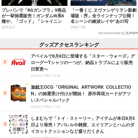
プレバンで「RGガンプラ」9商品
「一番くじ ヱヴァンゲリヲン新劇
が一挙抽選販売！ガンダムW系6
場版：序」全ラインナップ公開！
種や、「ゴッド」「シャイニン
名シーンの綾波レイや“あの写
グ」も
真”の葛城ミサトフィギュアほ
2026.8.3
2026.7.30
か、場面写クリアファイルなど
Recommended by
グッズアクセスランキング
アベイルで8月8日に登場する「スター・ウォーズ」グ
ローグーTシャツの一つが、納品トラブルにより販売
日変更へ
2026.8.5 Wed 10:45
遊戯王OCG「ORIGINAL ARTWORK COLLECTIO
N」の抽選受け付けが開始！ 原作再現カードがアツ
いスペシャルパック
2026.8.5 Wed 17:30
しまむらで「トイ・ストーリー」アイテムが本日8月5
日より発売！アパレルや雑貨、エイリアンとハムのダ
イカットクッションなど盛りだくさん
2026.8.5 Wed 10:10