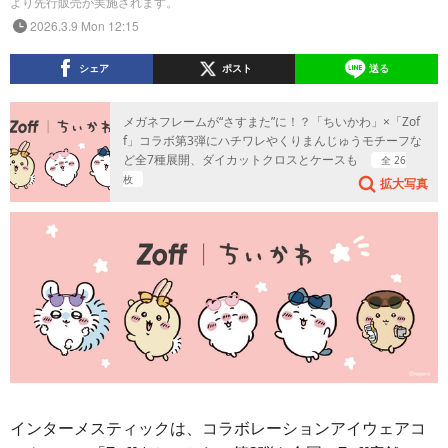
より先行販売が実施されます。
2026.3.9 Mon 12:15
シェア
ポスト
送る
メガネフレームが“さすまた”に！？「ちいかわ」×「Zof
f」コラボ第3弾にハチワレやくりまんじゅうモチーフな
ど全7種展開、ダイカットクロスとケースも
全 26
枚
拡大写真
インターメスティックは、コラボレーションアイウェアコ