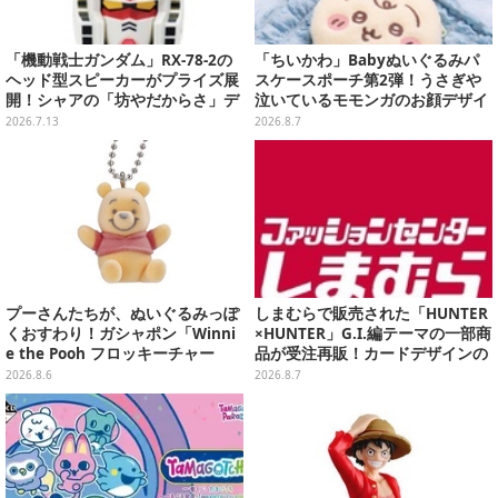
「機動戦士ガンダム」RX-78-2の
「ちいかわ」Babyぬいぐるみパ
ヘッド型スピーカーがプライズ展
スケースポーチ第2弾！うさぎや
開！シャアの「坊やだからさ」デ
泣いているモモンガのお顔デザイ
ザインなどオシャレなグラス3種
ン全4種が8月下旬プライズ展開
2026.7.13
2026.8.7
も
プーさんたちが、ぬいぐるみっぽ
しまむらで販売された「HUNTER
くおすわり！ガシャポン「Winni
×HUNTER」G.I.編テーマの一部商
e the Pooh フロッキーチャー
品が受注再販！カードデザインの
ム」ふわふわでどれも可愛い全4
キーホルダーや、キルアたちのセ
2026.8.6
2026.8.7
種
リフ付ソックスなど