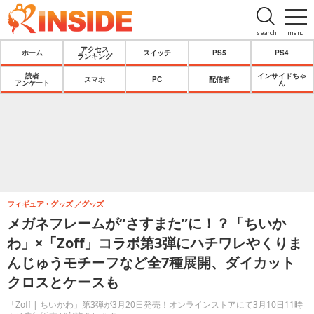
search
menu
アクセス
ホーム
スイッチ
PS5
PS4
ランキング
読者
インサイドちゃ
スマホ
PC
配信者
アンケート
ん
フィギュア・グッズ
グッズ
メガネフレームが“さすまた”に！？「ちいか
わ」×「Zoff」コラボ第3弾にハチワレやくりま
んじゅうモチーフなど全7種展開、ダイカット
クロスとケースも
「Zoff | ちいかわ」第3弾が3月20日発売！オンラインストアにて3月10日11時