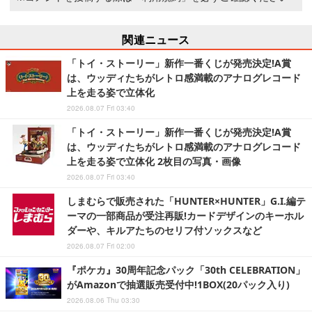
関連ニュース
「トイ・ストーリー」新作一番くじが発売決定!A賞
は、ウッディたちがレトロ感満載のアナログレコード
上を走る姿で立体化
2026.08.07 Fri 03:40
「トイ・ストーリー」新作一番くじが発売決定!A賞
は、ウッディたちがレトロ感満載のアナログレコード
上を走る姿で立体化 2枚目の写真・画像
2026.08.07 Fri 03:40
しまむらで販売された「HUNTER×HUNTER」G.I.編テ
ーマの一部商品が受注再販!カードデザインのキーホル
ダーや、キルアたちのセリフ付ソックスなど
2026.08.07 Fri 02:00
『ポケカ』30周年記念パック「30th CELEBRATION」
がAmazonで抽選販売受付中!1BOX(20パック入り)
2026.08.06 Thu 03:30