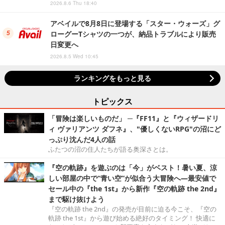
2026.8.6 Thu 18:40
アベイルで8月8日に登場する「スター・ウォーズ」グ
ローグーTシャツの一つが、納品トラブルにより販売
日変更へ
2026.8.5 Wed 10:45
ランキングをもっと見る
トピックス
「冒険は楽しいものだ」 ─『FF11』と『ウィザードリ
ィ ヴァリアンツ ダフネ』、"優しくないRPG"の沼にど
っぷり沈んだ4人の話
ふたつの沼の住人たちが語る奥深さとは。
『空の軌跡』を遊ぶのは「今」がベスト！暑い夏、涼
しい部屋の中で“青い空”が似合う大冒険へ―最安値で
セール中の『the 1st』から新作『空の軌跡 the 2nd』
まで駆け抜けよう
『空の軌跡 the 2nd』の発売が目前に迫る今こそ、『空の
軌跡 the 1st』から遊び始める絶好のタイミング！ 快適に