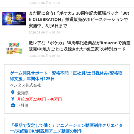
2026.08.06 Thu 11:25
まだ間に合う!『ポケカ』30周年記念拡張パック「30t
h CELEBRATION」抽選販売がホビーステーションで
実施中、8月6日まで
2026.08.06 Thu 03:00
激レアな『ポケカ』30周年記念商品がAmazonで抽選
販売中!地方ごとに収録された“御三家”の特別カード
2026.08.06 Thu 05:15
ゲーム開発サポート・資格不問「正社員/土日祝休み/資格取
得支援」年間休日125日
ベンタス株式会社
愛知県
月給28万2,500円～40万円
正社員
「長期で安定して働く」アニメーション動画制作クリエイタ
ー/未経験OK/解説用アニメ動画の制作