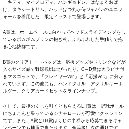
ーキティ、マイメロディ、ハンギョドン、はなまるおば
け、タキシードサム、バッドばつ丸が侍ジャパンのユニフ
ォームを着用した、限定イラストで登場します。
A賞は、ホームベースに向かってヘッドスライディングをし
ているポムポムプリンの抱き枕。ふわふわした手触りで抱
き心地抜群です。
B賞のクリアトートバッグは、応援グッズやドリンクなどが
入るサイズ感で野球観戦にぴったり。C～D賞はカラビナ付
きマスコットで、「プレイヤーver.」と「応援ver.」に分か
れています。この他にも、ハンドタオル、アクリルキーホ
ルダー、クリアカードセットをラインナップ。
そして、最後のくじを引くともらえるLH賞は、野球ボール
にちょこんと乗っているシナモロールが可愛いクッション
です。また、A賞とLH賞はくじの半券から応募できるキャ
ンペーンでも抽選で当たります。全等級は次の通りです。