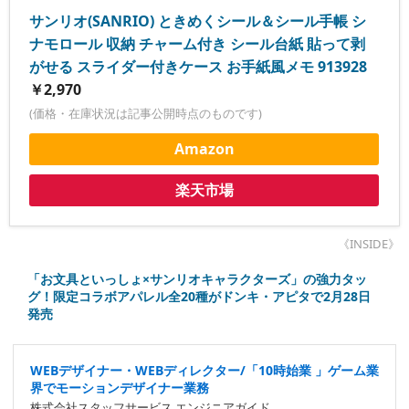
サンリオ(SANRIO) ときめくシール＆シール手帳 シ
ナモロール 収納 チャーム付き シール台紙 貼って剥
がせる スライダー付きケース お手紙風メモ 913928
￥2,970
(価格・在庫状況は記事公開時点のものです)
Amazon
楽天市場
《INSIDE》
「お文具といっしょ×サンリオキャラクターズ」の強力タッ
グ！限定コラボアパレル全20種がドンキ・アピタで2月28日
発売
WEBデザイナー・WEBディレクター/「10時始業 」ゲーム業
界でモーションデザイナー業務
株式会社スタッフサービス エンジニアガイド