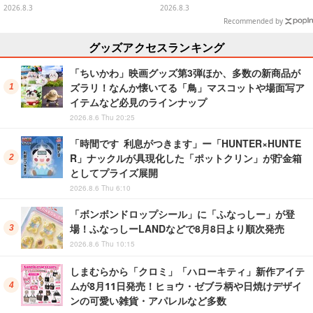
グ」も
や、「ヘンダーランド」「暗黒タ
2026.8.3
2026.8.3
マタマ」などをフィーチャー
Recommended by
グッズアクセスランキング
「ちいかわ」映画グッズ第3弾ほか、多数の新商品が
ズラリ！なんか懐いてる「鳥」マスコットや場面写ア
イテムなど必見のラインナップ
2026.8.6 Thu 20:25
「時間です 利息がつきます」ー「HUNTER×HUNTE
R」ナックルが具現化した「ポットクリン」が貯金箱
としてプライズ展開
2026.8.6 Thu 6:10
「ボンボンドロップシール」に「ふなっしー」が登
場！ふなっしーLANDなどで8月8日より順次発売
2026.8.6 Thu 10:15
しまむらから「クロミ」「ハローキティ」新作アイテ
ムが8月11日発売！ヒョウ・ゼブラ柄や日焼けデザイ
ンの可愛い雑貨・アパレルなど多数