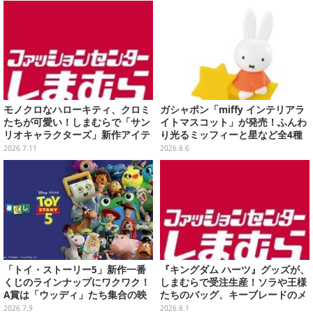
モノクロなハローキティ、クロミ
ガシャポン「miffy インテリアラ
たちが可愛い！しまむらで「サン
イトマスコット」が発売！ふんわ
リオキャラクターズ」新作アイテ
り光るミッフィーと星など全4種
ムが発売、マスコットやポーチ各
ラインナップ
2026.7.11
2026.8.6
種ラインナップ
「トイ・ストーリー5」新作一番
『キングダム ハーツ』グッズが、
くじのラインナップにワクワク！
しまむらで受注生産！ソラや王様
A賞は「ウッディ」たち集合の映
たちのバッグ、キーブレードのメ
画記念フィギュア
ガネケースなど
2026.7.9
2026.8.1