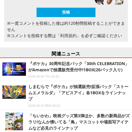
※一度コメントを投稿した後は約120秒間投稿することができま
せん
※コメントを投稿する際は
「利用規約」
を必ずご確認ください
関連ニュース
『ポケカ』30周年記念パック「30th CELEBRATION」
がAmazonで抽選販売受付中!1BOX(20パック入り)
2026.08.06 Thu 03:30
しまむらで『ポケカ』が抽選販売!拡張パック「ストー
ムエメラルダ」「アビスアイ」各1BOXをラインナッ
プ
2026.08.05 Wed 05:00
「ちいかわ」映画グッズ第3弾ほか、多数の新商品がズ
ラリ!なんか懐いてる「鳥」マスコットや場面写アイテ
ムなど必見のラインナップ