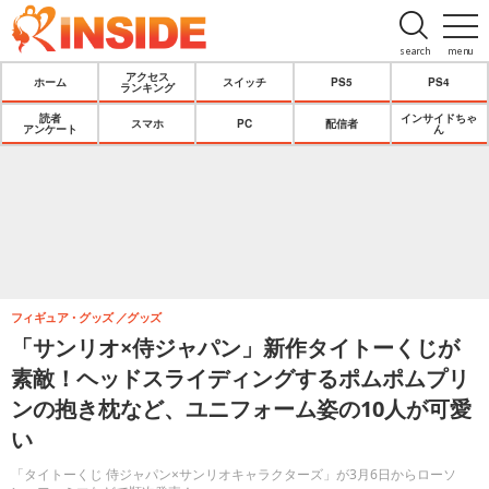
search
menu
アクセス
ホーム
スイッチ
PS5
PS4
ランキング
読者
インサイドちゃ
スマホ
PC
配信者
アンケート
ん
フィギュア・グッズ
グッズ
「サンリオ×侍ジャパン」新作タイトーくじが
素敵！ヘッドスライディングするポムポムプリ
ンの抱き枕など、ユニフォーム姿の10人が可愛
い
「タイトーくじ 侍ジャパン×サンリオキャラクターズ」が3月6日からローソ