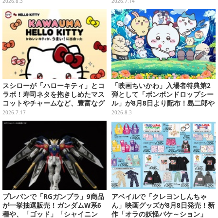
ASTERLISEで初登場
x」各種の全4商品
2026.8.3
2026.7.14
スシローが「ハローキティ」とコ
「映画ちいかわ」入場者特典第2
ラボ！寿司ネタを抱きしめたマス
弾として「ボンボンドロップシー
コットやチャームなど、豊富なグ
ル」が8月8日より配布！島二郎や
ッズ付きメニューを展開
セイレーンはもちろん、人魚のウ
2026.7.17
2026.8.3
ロコまで…
プレバンで「RGガンプラ」9商品
アベイルで「クレヨンしんちゃ
が一挙抽選販売！ガンダムW系6
ん」映画グッズが8月8日発売！新
種や、「ゴッド」「シャイニン
作「オラの妖怪バケ～ション」