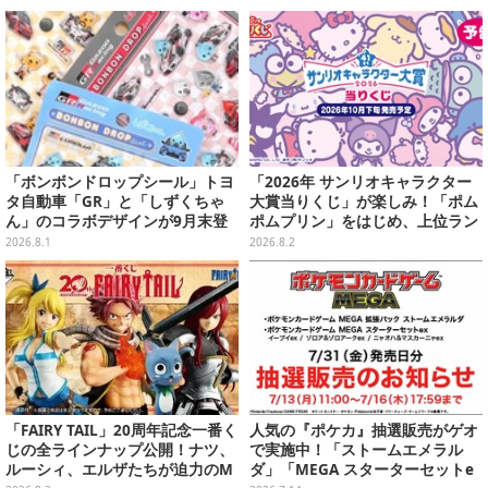
「ボンボンドロップシール」トヨ
「2026年 サンリオキャラクター
タ自動車「GR」と「しずくちゃ
大賞当りくじ」が楽しみ！「ポム
ん」のコラボデザインが9月末登
ポムプリン」をはじめ、上位ラン
場！くま吉らも描かれた全4柄
クインが登場するスペシャル企画
2026.8.1
2026.8.2
「FAIRY TAIL」20周年記念一番く
人気の『ポケカ』抽選販売がゲオ
じの全ラインナップ公開！ナツ、
で実施中！「ストームエメラル
ルーシィ、エルザたちが迫力のM
ダ」「MEGA スターターセットe