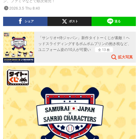
ン、ファミマなどで順次発売！
2026.3.5 Thu 8:40
シェア
ポスト
送る
「サンリオ×侍ジャパン」新作タイトーくじが素敵！ヘ
ッドスライディングするポムポムプリンの抱き枕など、
ユニフォーム姿の10人が可愛い
全 13 枚
拡大写真