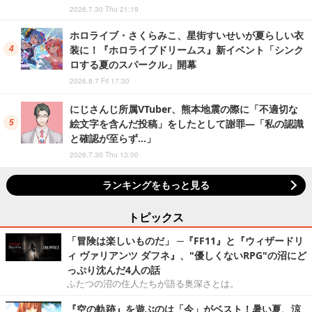
2026.7.30 Thu 21:19
ホロライブ・さくらみこ、星街すいせいが夏らしい衣
装に！『ホロライブドリームス』新イベント「シンク
ロする夏のスパークル」開幕
2026.8.7 Fri 17:30
にじさんじ所属VTuber、熊本地震の際に「不適切な
絵文字を含んだ投稿」をしたとして謝罪―「私の認識
と確認が至らず…」
2026.7.30 Thu 13:00
ランキングをもっと見る
トピックス
「冒険は楽しいものだ」 ─『FF11』と『ウィザードリ
ィ ヴァリアンツ ダフネ』、"優しくないRPG"の沼にど
っぷり沈んだ4人の話
ふたつの沼の住人たちが語る奥深さとは。
『空の軌跡』を遊ぶのは「今」がベスト！暑い夏、涼