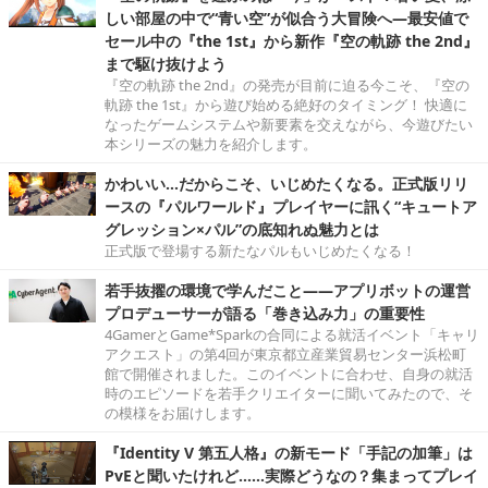
しい部屋の中で“青い空”が似合う大冒険へ―最安値で
セール中の『the 1st』から新作『空の軌跡 the 2nd』
まで駆け抜けよう
『空の軌跡 the 2nd』の発売が目前に迫る今こそ、『空の
軌跡 the 1st』から遊び始める絶好のタイミング！ 快適に
なったゲームシステムや新要素を交えながら、今遊びたい
本シリーズの魅力を紹介します。
かわいい…だからこそ、いじめたくなる。正式版リリ
ースの『パルワールド』プレイヤーに訊く“キュートア
グレッション×パル”の底知れぬ魅力とは
正式版で登場する新たなパルもいじめたくなる！
若手抜擢の環境で学んだこと――アプリボットの運営
プロデューサーが語る「巻き込み力」の重要性
4GamerとGame*Sparkの合同による就活イベント「キャリ
アクエスト」の第4回が東京都立産業貿易センター浜松町
館で開催されました。このイベントに合わせ、自身の就活
時のエピソードを若手クリエイターに聞いてみたので、そ
の模様をお届けします。
『Identity V 第五人格』の新モード「手記の加筆」は
PvEと聞いたけれど……実際どうなの？集まってプレイ