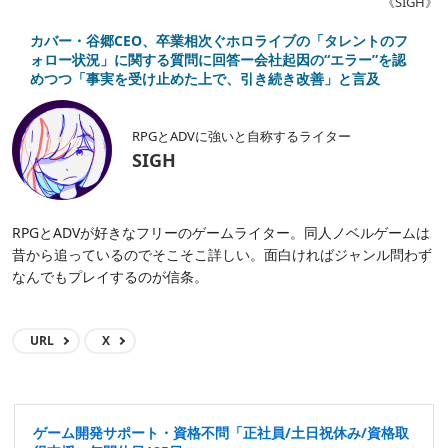
《SIGH》
カバー・谷郷CEO、卒業相次ぐホロライブの「タレントのフ
ォロー状況」に関する質問に回答ー会社起因の“エラー”を認
めつつ「事実を受け止めた上で、引き続き改善」と言及
RPGとADVに強いと自称するライター
SIGH
RPGとADVが好きなフリーのゲームライター。同人ノベルゲームは
昔から追っているのでそこそこ詳しい。面白ければジャンル問わず
なんでもプレイするのが信条。
URL
X
ゲーム開発サポート・資格不問「正社員/土日祝休み/資格取