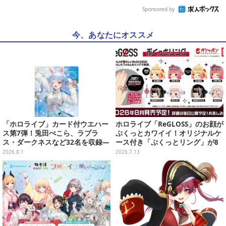
Sponsored by
今、あなたにオススメ
「ホロライブ」カード付ウエハー
ホロライブ「ReGLOSS」のお顔が
ス第7弾！兎田ぺこら、ラプラ
ぷくっとカワイイ！オリジナルケ
ス・ダークネスなど32名を収録―
ース付き「ぷくっとリング」が8
裏面には手書きメッセージも
月発売決定
2026.8.1
2026.7.13