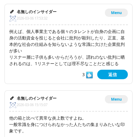
名無しのインサイダー
Menu
2026-03-06 17:53:32
例えば、個人事業主である個々のタレントが自身の企画に自
身の活動資金を投じると会社に批判が殺到したり、正直、基
本的な社会の仕組みを知らないような常識に欠けた企業批判
が多い
リスナー層に子供も多いからだろうが、謂れのない批判に晒
されるのは、1リスナーとしては理不尽なことだと感じる
3
返信
名無しのインサイダー
Menu
2026-03-06 15:15:07
他の箱と比べて異常な炎上数ですよね。
一般常識を身につけられなかった人たちの集まりみたいな印
象です。