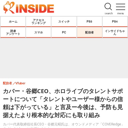
search
menu
アクセス
ホーム
スイッチ
PS5
PS4
ランキング
読者
インサイドちゃ
スマホ
PC
配信者
アンケート
ん
配信者
VTuber
カバー・谷郷CEO、ホロライブのタレントサポ
ートについて「タレントやユーザー様からの信
頼は下がっている」と言及ー今後は、予防も見
据えたより根本的な対応にも取り組み
カバー代表取締役社長CEO・谷郷元昭氏は、オウンドメディア「COVERedge」