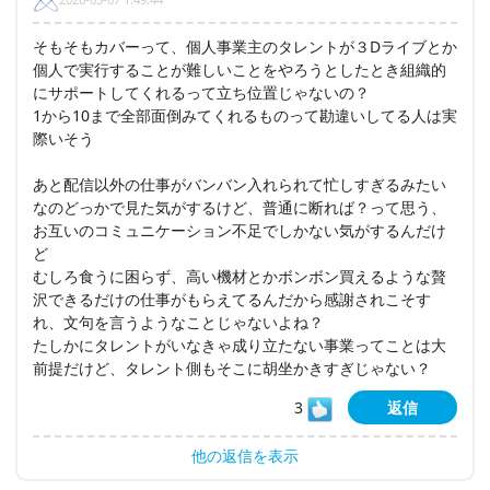
そもそもカバーって、個人事業主のタレントが３Dライブとか
個人で実行することが難しいことをやろうとしたとき組織的
にサポートしてくれるって立ち位置じゃないの？
1から10まで全部面倒みてくれるものって勘違いしてる人は実
際いそう
あと配信以外の仕事がバンバン入れられて忙しすぎるみたい
なのどっかで見た気がするけど、普通に断れば？って思う、
お互いのコミュニケーション不足でしかない気がするんだけ
ど
むしろ食うに困らず、高い機材とかボンボン買えるような贅
沢できるだけの仕事がもらえてるんだから感謝されこそす
れ、文句を言うようなことじゃないよね？
たしかにタレントがいなきゃ成り立たない事業ってことは大
前提だけど、タレント側もそこに胡坐かきすぎじゃない？
3
返信
他の返信を表示