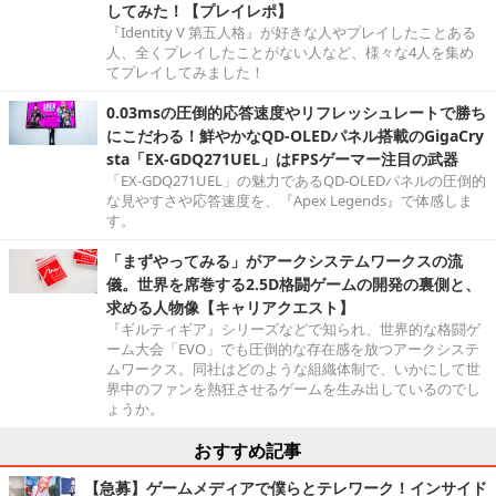
してみた！【プレイレポ】
『Identity V 第五人格』が好きな人やプレイしたことある
人、全くプレイしたことがない人など、様々な4人を集め
てプレイしてみました！
0.03msの圧倒的応答速度やリフレッシュレートで勝ち
にこだわる！鮮やかなQD-OLEDパネル搭載のGigaCry
sta「EX-GDQ271UEL」はFPSゲーマー注目の武器
「EX-GDQ271UEL」の魅力であるQD-OLEDパネルの圧倒的
な見やすさや応答速度を、『Apex Legends』で体感しま
す。
「まずやってみる」がアークシステムワークスの流
儀。世界を席巻する2.5D格闘ゲームの開発の裏側と、
求める人物像【キャリアクエスト】
『ギルティギア』シリーズなどで知られ、世界的な格闘ゲ
ーム大会「EVO」でも圧倒的な存在感を放つアークシステ
ムワークス。同社はどのような組織体制で、いかにして世
界中のファンを熱狂させるゲームを生み出しているのでし
ょうか。
おすすめ記事
【急募】ゲームメディアで僕らとテレワーク！インサイド