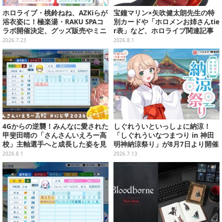
ホロライブ・桃鈴ねね、AZKiらが
宝鐘マリン×矢吹健太朗先生の特
浴衣姿に！極楽湯・RAKU SPAコ
別カードや「ホロメンお姉さんtie
ラボ開催決定、グッズ販売やミニ
r表」など、ホロライブ関連記事
謎解きなど多彩な企画実施
をひとまとめ！【2026年7月版】
2026.7.23
2026.8.1
4Gからの逆襲！みんなに愛された
しぐれういといっしょに納涼！
甲斐田晴の「さんさんいえろー高
「しぐれういなつまつり in 神田
校」主軸選手へと成長した姿を見
明神納涼祭り」が8月7日より開催
よ【特集】
決定
2026.8.1
2026.7.13