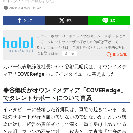
のインタビューに出演しました。
2026.3.4 Wed 19:45
シェア
ポスト
送る
カバー・谷郷CEO、ホロライブのタレントサポートにつ
いて「タレントやユーザー様からの信頼は下がってい
る」と言及ー今後は、予防も見据えたより根本的な対応
にも取り組み
全 3 枚
拡大写真
カバー代表取締役社長CEO・谷郷元昭氏は、オウンドメデ
ィア
「COVERedge」
にてインタビューに答えました。
◆谷郷氏がオウンドメディア「COVERedge」
でタレントサポートについて言及
インタビューに登場した谷郷氏は、直近で起きている「会
社のサポートが行き届いていないのではないか」という懸
念に対し、経営の責任者として深く、重く受け止めている
と表明。ファンの不安に対し、代表として直接「生身の言