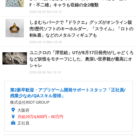
F・不二雄」キャラも収録の全2種類
2026.08.09 Sun 05:15
しまむらパークで『ドラクエ』グッズがオンライン販
売!歴代ソフトのキーホルダー、「スライム」「ロトの
剣&盾」などのメタルフィギュアも
2026.08.10 Mon 05:45
ユニクロの「浮世絵」UTが8月17日発売!がしゃどくろ
など妖怪をモチーフにした、奥深い世界観が最高にオ
シャレ
2026.08.08 Sat 15:10
第2新卒歓迎・アプリゲーム開発サポートスタッフ「正社員/
残業少なめ/QAスキル習得」
株式会社RIOT GROUP
大阪府
月給29万4,600円～60万円
正社員