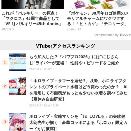
これが「バルキリー」の原点！
『ポケモン』30周年ロゴ使用のメ
「マクロス」45周年商品として
モリアルチャームにワクワクす
「VF-1J バルキリー45th Anniv.」
る！「ヒトカゲ」「チコリータ」
が予約開始
たち御三家や、幻のポケモンも揃
2026.8.3
2026.7.12
えた全20種
Recommended by
VTuberアクセスランキング
もう加入した？『パワプロ2026』には“にじさん
じ”ライバーが登場！ 性能やエピソードをご紹介
2026.8.7 Fri 20:30
「ホロライブ・サマーを返せ!!」以降、ホロライブタ
レントのプライベート水着はどう変わったのか？…AI
を活用して布面積がもっとも少ない水着を調べてみた
【夏休み自由研究】
2026.8.10 Mon 18:30
ホロライブ・宝鐘マリンを「To LOVEる」の矢吹健
太朗先生が描く！豪華コラボによる『ホロカ』限定カ
ードがお披露目