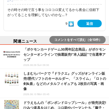
その時その時で言う事をコロコロ変えてるから夜会に信頼下
がってることを理解してないのかな…？
9
返信
コメントをすべて読む（全10件）
関連ニュース
「ポケモンカードゲーム30周年記念商品」がポケモン
センターオンラインで抽選販売!“本人認証”で当選率ア
ップ
2026.08.09 Sun 09:30
しまむらパークで『ドラクエ』グッズがオンライン販
売!歴代ソフトのキーホルダー、「スライム」「ロトの
剣&盾」などのメタルフィギュアも 2枚目の写真・画
像
2026.08.10 Mon 05:45
ドラえもんの「ボンボンドロップシール」が発売決定!
ひみつ道具をはじめ、コロ助やパーマンたち「藤子・