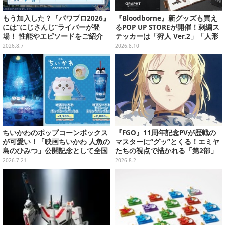
もう加入した？『パワプロ2026』
『Bloodborne』新グッズも買え
には“にじさんじ”ライバーが登
るPOP UP STOREが開催！刺繍ス
場！ 性能やエピソードをご紹介
テッカーは「狩人 Ver.2」「人形
Ver.2」「時計塔のマリア Ver.2」
2026.8.7
2026.8.10
の3種類
ちいかわのポップコーンボックス
『FGO』11周年記念PVが歴戦の
が可愛い！「映画ちいかわ 人魚の
マスターに“グッ”とくる！エミヤ
島のひみつ」公開記念として全国
たちの視点で描かれる「第2部」
劇場で販売決定、セイレーンドリ
の旅路
2026.7.21
2026.8.2
ンクカップホルダーも