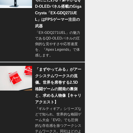
D-OLEDパネル搭載のGiga
Crysta「EX-GDQ271UE
L」はFPSゲーマー注目の
武器
「EX-GDQ271UEL」の魅力
であるQD-OLEDパネルの圧
倒的な見やすさや応答速度
を、『Apex Legends』で体
感します。
「まずやってみる」がアー
クシステムワークスの流
儀。世界を席巻する2.5D
格闘ゲームの開発の裏側
と、求める人物像【キャリ
アクエスト】
『ギルティギア』シリーズな
どで知られ、世界的な格闘ゲ
ーム大会「EVO」でも圧倒
的な存在感を放つアークシス
テムワークス。同社はどのよ