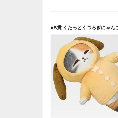
■B賞 くたっとくつろぎにゃん