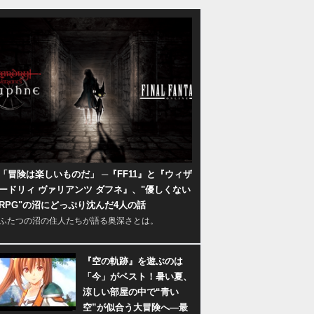
「冒険は楽しいものだ」 ─『FF11』と『ウィザ
ードリィ ヴァリアンツ ダフネ』、"優しくない
RPG"の沼にどっぷり沈んだ4人の話
ふたつの沼の住人たちが語る奥深さとは。
『空の軌跡』を遊ぶのは
「今」がベスト！暑い夏、
涼しい部屋の中で“青い
空”が似合う大冒険へ―最