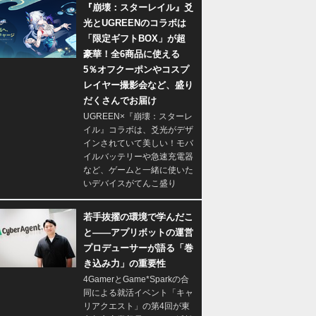
『崩壊：スターレイル』爻
光とUGREENのコラボは
「限定ギフトBOX」が超
豪華！全6商品に使える
5％オフクーポンやコスプ
レイヤー撮影会など、盛り
だくさんでお届け
UGREEN×『崩壊：スターレ
イル』コラボは、爻光がデザ
インされていて美しい！モバ
イルバッテリーや急速充電器
など、ゲームと一緒に使いた
いデバイスがてんこ盛り
若手抜擢の環境で学んだこ
と――アプリボットの運営
プロデューサーが語る「巻
き込み力」の重要性
4GamerとGame*Sparkの合
同による就活イベント「キャ
リアクエスト」の第4回が東