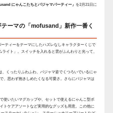
fusand にゃんこたちとパジャマパーティー」
を2月21日に
ーマの「mofusand」新作一番く
ャマパーティーをテーマにしたハズレなしキャラクターくじで
ムライト」。スイッチを入れると雲がふんわりと光って、
は、くったりふわふわ、パジャマ姿でくつろいでいるにゃ
で、思わず抱きしめたくなる可愛さ。さらにパジャマは
で使いたいマグカップや、セットで使えるにゃんこ型ボ
イトケアアソートなど実用的なグッズも用意。この他に
コースターセレクション、ステーショナリーアソートなど