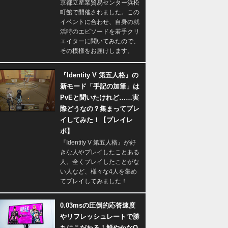
京都立産業貿易センター浜松
町館で開催されました。この
イベントに合わせ、自身の就
活時のエピソードを若手クリ
エイターに聞いてみたので、
その模様をお届けします。
『Identity V 第五人格』の
新モード「手記の加筆」は
PvEと聞いたけれど……実
際どうなの？集まってプレ
イしてみた！【プレイレ
ポ】
『Identity V 第五人格』が好
きな人やプレイしたことある
人、全くプレイしたことがな
い人など、様々な4人を集め
てプレイしてみました！
0.03msの圧倒的応答速度
やリフレッシュレートで勝
ちにこだわる！鮮やかなQ