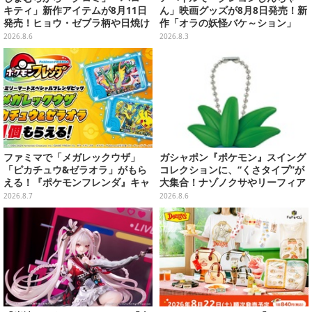
キティ」新作アイテムが8月11日
ん」映画グッズが8月8日発売！新
発売！ヒョウ・ゼブラ柄や日焼け
作「オラの妖怪バケ～ション」
デザインの可愛い雑貨・アパレル
や、「ヘンダーランド」「暗黒タ
2026.8.6
2026.8.3
など多数
マタマ」などをフィーチャー
ファミマで「メガレックウザ」
ガシャポン『ポケモン』スイング
「ピカチュウ&ゼラオラ」がもら
コレクションに、“くさタイプ”が
える！『ポケモンフレンダ』キャ
大集合！ナゾノクサやリーフィア
ンペーンが8月11日開始
など全5種が仲間入り
2026.8.7
2026.8.6