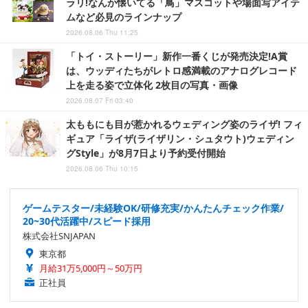
ラリ!なんか懐いてる「鳥」マスコットや場面写アイテ
ムなど必見のラインナップ
2026.08.06 Thu 11:25
「トイ・ストーリー」新作一番くじが発売決定!A賞
は、ウッディたちがレトロ感満載のアナログレコード
上を走る姿で立体化 2枚目の写真・画像
2026.08.07 Fri 03:40
太ももにも目が惹かれるウェディング姿のライザ! フィ
ギュア「ライザ(ライザリン・シュタウト)ウェディン
グStyle」が8月7日より予約受付開始
2026.08.06 Thu 10:15
ゲームテスター/未経験OK/研修充実/かんたんチェック作業/
20~30代活躍中/スピード採用
株式会社SNJAPAN
東京都
月給31万5,000円～50万円
正社員