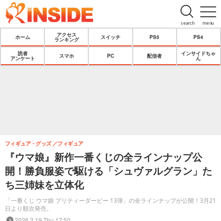
search
menu
アクセス
ホーム
スイッチ
PS5
PS4
ランキング
読者
インサイドちゃ
スマホ
PC
配信者
アンケート
ん
フィギュア・グッズ
フィギュア
『ウマ娘』新作一番くじの全ラインナップ公
開！勝負服姿で駆ける「シュヴァルグラン」た
ち三姉妹を立体化
「一番くじ ウマ娘 プリティーダービー 13弾」の全ラインナップが公開！3月21
日より順次発売。
2026.2.19 Thu 17:50