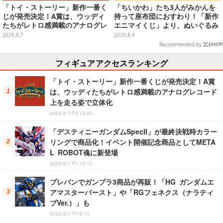
「トイ・ストーリー」新作一番く
「ちいかわ」たち3人がみかんを
じが発売決定！A賞は、ウッディ
持って座布団におすわり！「新作
たちがレトロ感満載のアナログレ
エニマイくじ」より、ぬいぐるみ
コード上を走る姿で立体化
画像が初公開
2026.8.7
2026.8.4
Recommended by
フィギュアアクセスランキング
「トイ・ストーリー」新作一番くじが発売決定！A賞
は、ウッディたちがレトロ感満載のアナログレコード
上を走る姿で立体化
2026.8.7 Fri 12:40
「デスティニーガンダムSpecII」が最終決戦時カラー
リングで商品化！イベント開催記念商品としてMETA
L ROBOT魂に新登場
2026.8.7 Fri 15:15
プレバンでガンプラ3商品が再販！「HG ガンダムエ
アマスターバースト」や「RGフェネクス（ナラティ
ブVer.）」も
2026.8.7 Fri 9:10