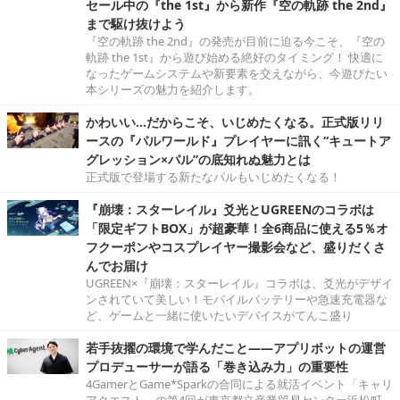
セール中の『the 1st』から新作『空の軌跡 the 2nd』
まで駆け抜けよう
『空の軌跡 the 2nd』の発売が目前に迫る今こそ、『空の
軌跡 the 1st』から遊び始める絶好のタイミング！ 快適に
なったゲームシステムや新要素を交えながら、今遊びたい
本シリーズの魅力を紹介します。
かわいい…だからこそ、いじめたくなる。正式版リリ
ースの『パルワールド』プレイヤーに訊く“キュートア
グレッション×パル”の底知れぬ魅力とは
正式版で登場する新たなパルもいじめたくなる！
『崩壊：スターレイル』爻光とUGREENのコラボは
「限定ギフトBOX」が超豪華！全6商品に使える5％オ
フクーポンやコスプレイヤー撮影会など、盛りだくさ
んでお届け
UGREEN×『崩壊：スターレイル』コラボは、爻光がデザイ
ンされていて美しい！モバイルバッテリーや急速充電器な
ど、ゲームと一緒に使いたいデバイスがてんこ盛り
若手抜擢の環境で学んだこと――アプリボットの運営
プロデューサーが語る「巻き込み力」の重要性
4GamerとGame*Sparkの合同による就活イベント「キャリ