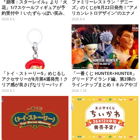
『崩壊：スターレイル』より「火
ファミリーレストラン「デニー
花」1/7スケールフィギュアが予
ズ」のくじが8月22日発売！“アメ
約受付中！いたずらっぽい笑み、
リカンレトロデザイン”のエナメ
シルクハット型のステージが華や
ルバッグやTシャツなど、日常使
2026.8.6
2026.8.4
かさを演出
いできるグッズを用意
「トイ・ストーリー5」めじるし
「一番くじ HUNTER×HUNTER」
アクセサリーが8月第4週発売！ク
グリードアイランド編、第2弾の
リア感が良さげなリリーパッド
ラインナップまとめ！キルアやゴ
や、ジェシーなど全5種ラインナ
レイヌ、筋骨隆々ビスケなど6体
2026.8.5
2026.7.26
ップ
を堂々立体化