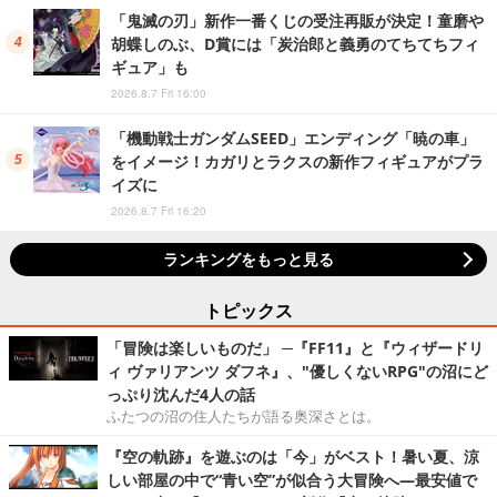
「鬼滅の刃」新作一番くじの受注再販が決定！童磨や
胡蝶しのぶ、D賞には「炭治郎と義勇のてちてちフィ
ギュア」も
2026.8.7 Fri 16:00
「機動戦士ガンダムSEED」エンディング「暁の車」
をイメージ！カガリとラクスの新作フィギュアがプラ
イズに
2026.8.7 Fri 16:20
ランキングをもっと見る
トピックス
「冒険は楽しいものだ」 ─『FF11』と『ウィザードリ
ィ ヴァリアンツ ダフネ』、"優しくないRPG"の沼にど
っぷり沈んだ4人の話
ふたつの沼の住人たちが語る奥深さとは。
『空の軌跡』を遊ぶのは「今」がベスト！暑い夏、涼
しい部屋の中で“青い空”が似合う大冒険へ―最安値で