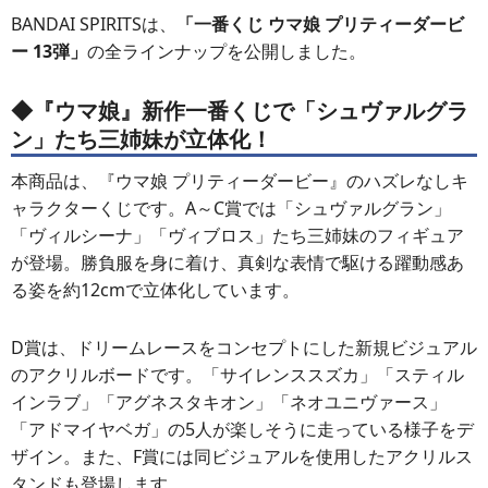
BANDAI SPIRITSは、
「一番くじ ウマ娘 プリティーダービ
ー 13弾」
の全ラインナップを公開しました。
◆『ウマ娘』新作一番くじで「シュヴァルグラ
ン」たち三姉妹が立体化！
本商品は、『ウマ娘 プリティーダービー』のハズレなしキ
ャラクターくじです。A～C賞では「シュヴァルグラン」
「ヴィルシーナ」「ヴィブロス」たち三姉妹のフィギュア
が登場。勝負服を身に着け、真剣な表情で駆ける躍動感あ
る姿を約12cmで立体化しています。
D賞は、ドリームレースをコンセプトにした新規ビジュアル
のアクリルボードです。「サイレンススズカ」「スティル
インラブ」「アグネスタキオン」「ネオユニヴァース」
「アドマイヤベガ」の5人が楽しそうに走っている様子をデ
ザイン。また、F賞には同ビジュアルを使用したアクリルス
タンドも登場します。