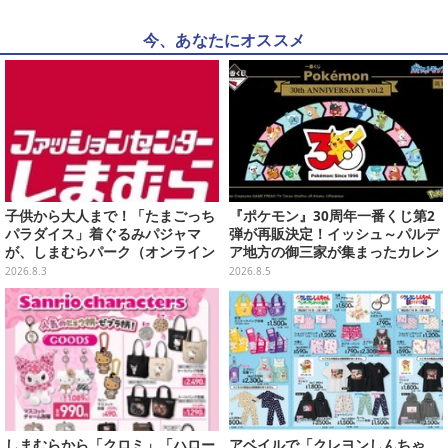
今、あなたにオススメ
子供から大人まで！「たまごっち
『ポケモン』30周年一番くじ第2
パラダイス」着ぐるみパジャマ
弾が再販決定！イッシュ～パルデ
が、しまむらパーク（オンライン
ア地方の御三家が集まったカレン
ストア）にて受注生産
ダー、ぬいぐるみなど記念グッズ
2026.8.3
2026.8.5
盛りだくさん
しまむらから「クロミ」「ハロー
アベイルで「クレヨンしんちゃ