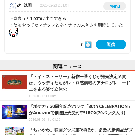
浅間
2026-02-23 2:01:04
Menu
正直言うと12cmは小さすぎる。
まだ前やってたマチタンとネイチャの大きさを期待していた
0
返信
関連ニュース
「トイ・ストーリー」新作一番くじが発売決定!A賞
は、ウッディたちがレトロ感満載のアナログレコード
上を走る姿で立体化
2026.08.07 Fri 03:40
『ポケカ』30周年記念パック「30th CELEBRATION」
がAmazonで抽選販売受付中!1BOX(20パック入り)
2026.08.06 Thu 03:30
「ちいかわ」映画グッズ第3弾ほか、多数の新商品がズ