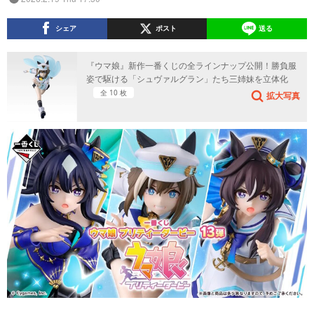
シェア
ポスト
送る
『ウマ娘』新作一番くじの全ラインナップ公開！勝負服
姿で駆ける「シュヴァルグラン」たち三姉妹を立体化
全 10 枚
拡大写真