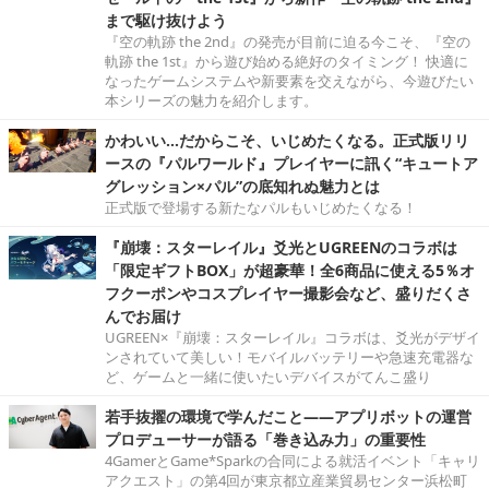
まで駆け抜けよう
『空の軌跡 the 2nd』の発売が目前に迫る今こそ、『空の
軌跡 the 1st』から遊び始める絶好のタイミング！ 快適に
なったゲームシステムや新要素を交えながら、今遊びたい
本シリーズの魅力を紹介します。
かわいい…だからこそ、いじめたくなる。正式版リリ
ースの『パルワールド』プレイヤーに訊く“キュートア
グレッション×パル”の底知れぬ魅力とは
正式版で登場する新たなパルもいじめたくなる！
『崩壊：スターレイル』爻光とUGREENのコラボは
「限定ギフトBOX」が超豪華！全6商品に使える5％オ
フクーポンやコスプレイヤー撮影会など、盛りだくさ
んでお届け
UGREEN×『崩壊：スターレイル』コラボは、爻光がデザイ
ンされていて美しい！モバイルバッテリーや急速充電器な
ど、ゲームと一緒に使いたいデバイスがてんこ盛り
若手抜擢の環境で学んだこと――アプリボットの運営
プロデューサーが語る「巻き込み力」の重要性
4GamerとGame*Sparkの合同による就活イベント「キャリ
アクエスト」の第4回が東京都立産業貿易センター浜松町