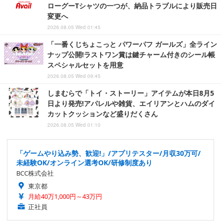
ローグーTシャツの一つが、納品トラブルにより販売日
変更へ
2026.08.05 Wed 01:45
「一番くじちょこっと パワーパフ ガールズ」全ライン
ナップ公開!ラストワン賞は鍵チャーム付きのシール帳
スペシャルセットを用意
2026.08.05 Wed 09:45
しまむらで「トイ・ストーリー」アイテムが本日8月5
日より発売!アパレルや雑貨、エイリアンとハムのダイ
カットクッションなど盛りだくさん
2026.08.05 Wed 01:10
「ゲームやり込み勢、歓迎!」/アプリテスター/月収30万可/
未経験OK/オンライン選考OK/研修制度あり
BCC株式会社
東京都
月給40万1,000円～43万円
正社員