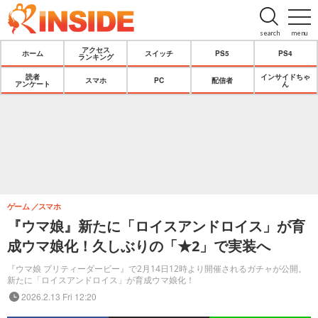
search
menu
アクセス
ホーム
スイッチ
PS5
PS4
ランキング
読者
インサイドちゃ
スマホ
PC
配信者
アンケート
ん
ゲーム
スマホ
『ウマ娘』新たに「ロイスアンドロイス」が育
成ウマ娘化！久しぶりの「★2」で実装へ
『ウマ娘 プリティーダービー』で2月14日12時より開催されるガチャが公開。
新たに「ロイスアンドロイス」が育成ウマ娘化！
2026.2.13 Fri 12:20