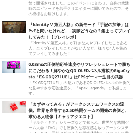
館で開催されました。このイベントに合わせ、自身の就活
時のエピソードを若手クリエイターに聞いてみたので、そ
の模様をお届けします。
『Identity V 第五人格』の新モード「手記の加筆」は
PvEと聞いたけれど……実際どうなの？集まってプレイ
してみた！【プレイレポ】
『Identity V 第五人格』が好きな人やプレイしたことある
人、全くプレイしたことがない人など、様々な4人を集め
てプレイしてみました！
0.03msの圧倒的応答速度やリフレッシュレートで勝ち
にこだわる！鮮やかなQD-OLEDパネル搭載のGigaCry
sta「EX-GDQ271UEL」はFPSゲーマー注目の武器
「EX-GDQ271UEL」の魅力であるQD-OLEDパネルの圧倒的
な見やすさや応答速度を、『Apex Legends』で体感しま
す。
「まずやってみる」がアークシステムワークスの流
儀。世界を席巻する2.5D格闘ゲームの開発の裏側と、
求める人物像【キャリアクエスト】
『ギルティギア』シリーズなどで知られ、世界的な格闘ゲ
ーム大会「EVO」でも圧倒的な存在感を放つアークシステ