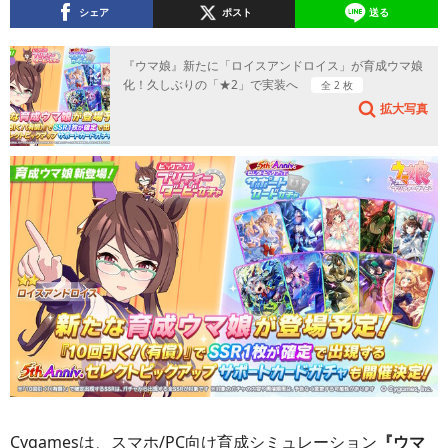
シェア
ポスト
送る
『ウマ娘』新たに「ロイスアンドロイス」が育成ウマ娘
化！久しぶりの「★2」で実装へ
全 2 枚
拡大写真
Cygamesは、スマホ/PC向け育成シミュレーション
『ウマ