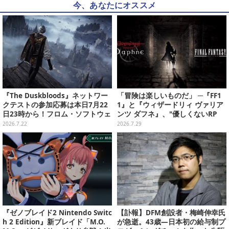
今、あなたにオススメ
『The Duskbloods』ネットワー
「冒険は楽しいものだ」 ─『FF1
クテストの参加応募は本日7月22
1』と『ウィザードリィ ヴァリア
日23時から！フロム・ソフトウェ
ンツ ダフネ』、"優しくないRP
アによる最大8人のPvPvEマルチ
G"の沼にどっぷり沈んだ4人の話
2026.7.22
2026.7.29
プレイACT
『ゼノブレイド2 Nintendo Switc
【訃報】DFM創設者・梅崎伸幸氏
h 2 Edition』新ブレイド「M.O.
が急逝。43歳―日本初の給与制プ