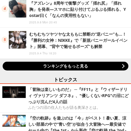
『アズレン』8周年で衝撃グッズ「揺れ尻」「揺れ
胸」を発表―スマホに貼り付けてぷるぷる揺れる、Y
ostar曰く「なんの実用性もない」
2025.9.8 Mon 20:45
むちむちツヤツヤな太ももに禁断の“逆バニー”も…！
『勝利の女神：NIKKE』で「新規バニーガールイベン
ト」開幕、“背中で魅せるポーズ”も解禁
2025.9.4 Thu 18:20
ランキングをもっと見る
トピックス
「冒険は楽しいものだ」 ─『FF11』と『ウィザードリ
ィ ヴァリアンツ ダフネ』、"優しくないRPG"の沼にど
っぷり沈んだ4人の話
ふたつの沼の住人たちが語る奥深さとは。
『空の軌跡』を遊ぶのは「今」がベスト！暑い夏、涼
しい部屋の中で“青い空”が似合う大冒険へ―最安値で
セール中の『the 1st』から新作『空の軌跡 the 2nd』