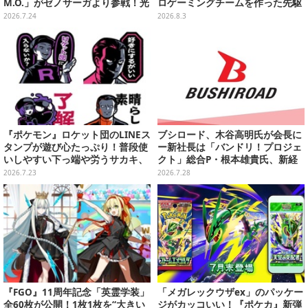
M.O.」がゼノサーガより参戦！光
ロゲーミングチームを作った先駆
属性と闇属性、2つの姿で戦闘を
者
2026.7.24
2026.8.3
サポート
『ポケモン』ロケット団のLINEス
ブシロード、木谷高明氏が会長に
タンプが遊び心たっぷり！普段使
ー新社長は「バンドリ！プロジェ
いしやすい下っ端や労うサカキ、
クト」総合P・根本雄貴氏、新経
変装したコトネまで全40種
営体制が発表
2026.7.23
2026.7.28
『FGO』11周年記念「英霊学装」
「メガレックウザex」のパッケー
全60枚が公開！1枚1枚を“大きい
ジがカッコいい！『ポケカ』新弾