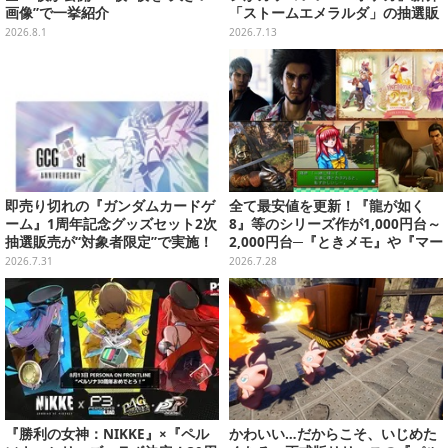
画像”で一挙紹介
「ストームエメラルダ」の抽選販
売がヨドバシで実施
2026.8.1
2026.7.13
即売り切れの『ガンダムカードゲ
全て最安値を更新！『龍が如く
ーム』1周年記念グッズセット2次
8』等のシリーズ作が1,000円台～
抽選販売が“対象者限定”で実施！
2,000円台─『ときメモ』や『マー
プレバン全会員向け3次抽選も
ル王国の人形姫』3作セットは5
2026.7.31
2026.7.28
0%オフに【eショップ・PS Store
のお薦めセール】
『勝利の女神：NIKKE』×『ペル
かわいい…だからこそ、いじめた