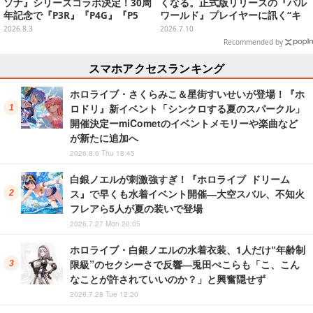
ソナ』シリーズコラボ決定！30周
くなる。正式版リリースの『パル
年記念で『P3R』『P4G』『P5
ワールド』プレイヤーに訊く“キ
R』の3作品参戦
ュートアグレッション×パル”の底
2026.8.3
2026.7.10
知れぬ魅力とは
Recommended by
スマホアクセスランキング
ホロライブ・さくらみこ＆星街すいせいが登場！『ホ
ロドリ』新イベント「シンクロする夏のスパークル」
開催決定ーmiCometのイベントメモリーや楽曲など
が新たに追加へ
2026.8.6 Thu 18:45
白銀ノエルが刺激強すぎ！『ホロライブ ドリーム
ス』で早くも水着イベント開催―大空スバル、不知火
フレアら5人が夏の装いで登場
2026.7.27 Mon 20:05
ホロライブ・白銀ノエルの水着衣装、1人だけ“年齢制
限級”のセクシーさで反響―兎田ぺこらも「こ、こん
なことが許されていいのか？」と興奮隠せず
2026.7.28 Tue 12:20