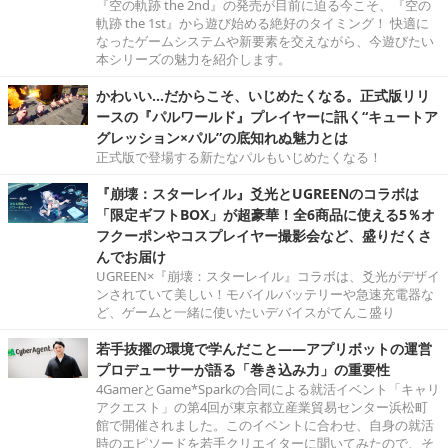
『空の軌跡 the 2nd』の発売が目前に迫る今こそ、『空の
軌跡 the 1st』から遊び始める絶好のタイミング！ 快適に
なったゲームシステムや新要素を交えながら、今遊びたい
本シリーズの魅力を紹介します。
かわいい…だからこそ、いじめたくなる。正式版リリ
ースの『パルワールド』プレイヤーに訊く“キュートア
グレッション×パル”の底知れぬ魅力とは
正式版で登場する新たなパルもいじめたくなる！
『崩壊：スターレイル』爻光とUGREENのコラボは
「限定ギフトBOX」が超豪華！全6商品に使える5％オ
フクーポンやコスプレイヤー撮影会など、盛りだくさ
んでお届け
UGREEN×『崩壊：スターレイル』コラボは、爻光がデザイ
ンされていて美しい！モバイルバッテリーや急速充電器な
ど、ゲームと一緒に使いたいデバイスがてんこ盛り
若手抜擢の環境で学んだこと――アプリボットの運営
プロデューサーが語る「巻き込み力」の重要性
4GamerとGame*Sparkの合同による就活イベント「キャリ
アクエスト」の第4回が東京都立産業貿易センター浜松町
館で開催されました。このイベントに合わせ、自身の就活
時のエピソードを若手クリエイターに聞いてみたので、そ