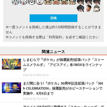
※一度コメントを投稿した後は約120秒間投稿することができま
せん
※コメントを投稿する際は
「利用規約」
を必ずご確認ください
関連ニュース
しまむらで『ポケカ』が抽選販売!拡張パック「ストー
ムエメラルダ」「アビスアイ」各1BOXをラインナッ
プ
2026.08.05 Wed 05:00
まだ間に合う!『ポケカ』30周年記念拡張パック「30t
h CELEBRATION」抽選販売がホビーステーションで
実施中、8月6日まで
2026.08.06 Thu 03:00
アベイルで8月8日に登場する「スター・ウォーズ」グ