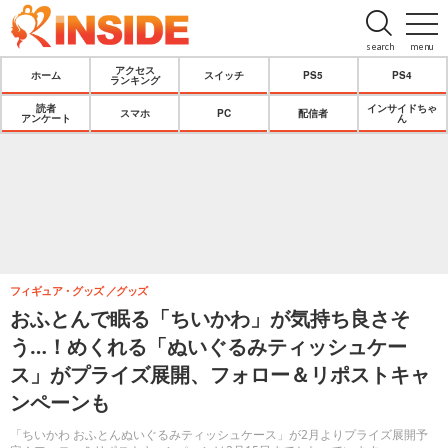
search
menu
アクセス
ホーム
スイッチ
PS5
PS4
ランキング
読者
インサイドちゃ
スマホ
PC
配信者
アンケート
ん
フィギュア・グッズ
グッズ
おふとんで眠る「ちいかわ」が気持ち良さそ
う…！めくれる「ぬいぐるみティッシュケー
ス」がプライズ展開、フォロー＆リポストキャ
ンペーンも
「ちいかわ おふとんぬいぐるみティッシュケース」が2月よりプライズ展開予