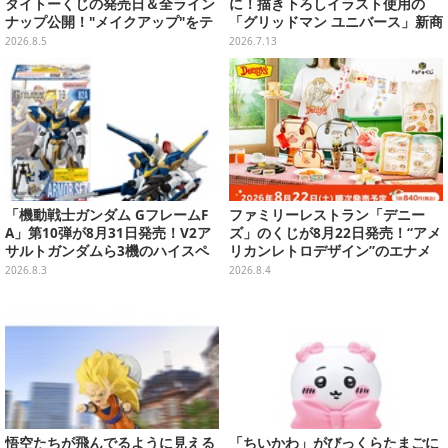
タイトーくじの発売日＆全ライン
に！描き下ろしイラスト使用の
ナップ公開！"メイクアップ"をテ
「グリッドマン ユニバース」新商
ーマに、日常でも使いたくなるア
品が8月22日発売
2026.8.5
2026.7.13
イテムがズラリ
「機動戦士ガンダム GフレームF
ファミリーレストラン「デニー
A」第10弾が8月31日発売！V2ア
ズ」のくじが8月22日発売！“アメ
サルトガンダムら3機のハイスペ
リカンレトロデザイン”のエナメ
ック可動フィギュア
ルバッグやTシャツなど、日常使
2026.8.3
2026.8.4
いできるグッズを用意
悟空たちが飛んでるように見える
「ちいかわ」がびっくらたまごに