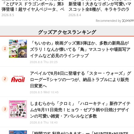
「とびマス ドラゴンボール」第3
新登場！大きなリボンが可愛いマ
弾登場！超サイヤ人ベジータ、ベ
スコット全8種が、キラキラのラ
ジットなど全6種
メ入り入浴剤から飛び出す
2026.8.5
2026.8.4
Recommended by
グッズアクセスランキング
「ちいかわ」映画グッズ第3弾ほか、多数の新商品が
ズラリ！なんか懐いてる「鳥」マスコットや場面写ア
イテムなど必見のラインナップ
2026.8.6 Thu 20:25
アベイルで8月8日に登場する「スター・ウォーズ」グ
ローグーTシャツの一つが、納品トラブルにより販売
日変更へ
2026.8.5 Wed 10:45
しまむらから「クロミ」「ハローキティ」新作アイテ
ムが8月11日発売！ヒョウ・ゼブラ柄や日焼けデザイ
ンの可愛い雑貨・アパレルなど多数
2026.8.6 Thu 18:40
「時間です 利息がつきます」ー「HUNTER×HUNTE