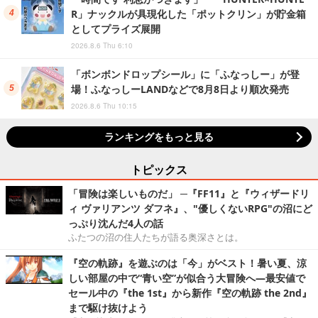
R」ナックルが具現化した「ポットクリン」が貯金箱
としてプライズ展開
2026.8.6 Thu 6:10
「ボンボンドロップシール」に「ふなっしー」が登
場！ふなっしーLANDなどで8月8日より順次発売
2026.8.6 Thu 10:15
ランキングをもっと見る
トピックス
「冒険は楽しいものだ」 ─『FF11』と『ウィザードリ
ィ ヴァリアンツ ダフネ』、"優しくないRPG"の沼にど
っぷり沈んだ4人の話
ふたつの沼の住人たちが語る奥深さとは。
『空の軌跡』を遊ぶのは「今」がベスト！暑い夏、涼
しい部屋の中で“青い空”が似合う大冒険へ―最安値で
セール中の『the 1st』から新作『空の軌跡 the 2nd』
まで駆け抜けよう