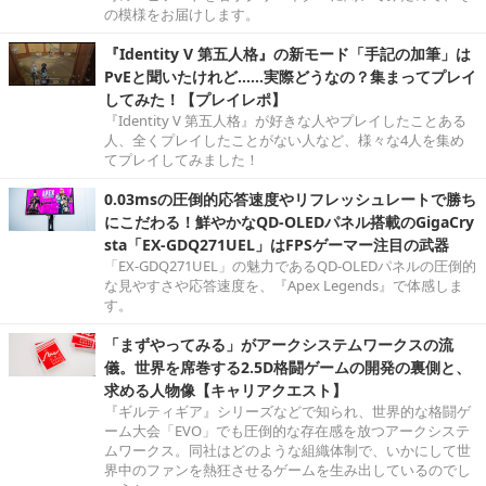
の模様をお届けします。
『Identity V 第五人格』の新モード「手記の加筆」は
PvEと聞いたけれど……実際どうなの？集まってプレイ
してみた！【プレイレポ】
『Identity V 第五人格』が好きな人やプレイしたことある
人、全くプレイしたことがない人など、様々な4人を集め
てプレイしてみました！
0.03msの圧倒的応答速度やリフレッシュレートで勝ち
にこだわる！鮮やかなQD-OLEDパネル搭載のGigaCry
sta「EX-GDQ271UEL」はFPSゲーマー注目の武器
「EX-GDQ271UEL」の魅力であるQD-OLEDパネルの圧倒的
な見やすさや応答速度を、『Apex Legends』で体感しま
す。
「まずやってみる」がアークシステムワークスの流
儀。世界を席巻する2.5D格闘ゲームの開発の裏側と、
求める人物像【キャリアクエスト】
『ギルティギア』シリーズなどで知られ、世界的な格闘ゲ
ーム大会「EVO」でも圧倒的な存在感を放つアークシステ
ムワークス。同社はどのような組織体制で、いかにして世
界中のファンを熱狂させるゲームを生み出しているのでし