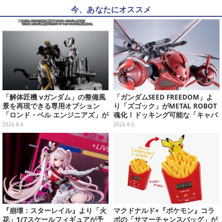
今、あなたにオススメ
「解体匠機 νガンダム」の整備風
「ガンダムSEED FREEDOM」よ
景を再現できる専用オプション
り「ズゴック」がMETAL ROBOT
「ロンド・ベル エンジニアズ」が
魂化！ドッキング可能な「キャバ
抽選販売！応募期間は8月16日23
リアーアイフリッド」も同時に予
2026.8.4
2026.8.5
時まで
約開始
『崩壊：スターレイル』より「火
マクドナルド×『ポケモン』コラ
花」1/7スケールフィギュアが予
ボの「サマーチャンスバッグ」が