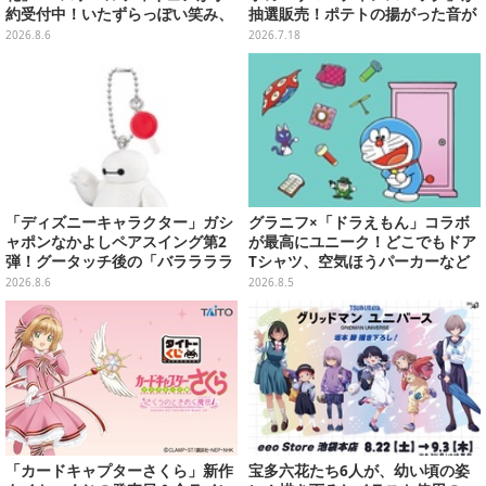
約受付中！いたずらっぽい笑み、
抽選販売！ポテトの揚がった音が
シルクハット型のステージが華や
流れる「とびだすピカチュウ ポテ
2026.8.6
2026.7.18
かさを演出
トタイマー」など当たる
「ディズニーキャラクター」ガシ
グラニフ×「ドラえもん」コラボ
ャポンなかよしペアスイング第2
が最高にユニーク！どこでもドア
弾！グータッチ後の「バララララ
Tシャツ、空気ほうパーカーなど
ララ～♪」を再現したヒロ＆ベイ
豊富なデザイン
2026.8.6
2026.8.5
マックスなど全4種
「カードキャプターさくら」新作
宝多六花たち6人が、幼い頃の姿