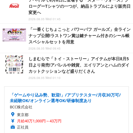
ローグーTシャツの一つが、納品トラブルにより販売日
変更へ
2026.08.05 Wed 01:45
「一番くじちょこっと パワーパフ ガールズ」全ライン
ナップ公開!ラストワン賞は鍵チャーム付きのシール帳
スペシャルセットを用意
2026.08.05 Wed 09:45
しまむらで「トイ・ストーリー」アイテムが本日8月5
日より発売!アパレルや雑貨、エイリアンとハムのダイ
カットクッションなど盛りだくさん
2026.08.05 Wed 01:10
「ゲームやり込み勢、歓迎!」/アプリテスター/月収30万可/
未経験OK/オンライン選考OK/研修制度あり
BCC株式会社
東京都
月給40万1,000円～43万円
正社員