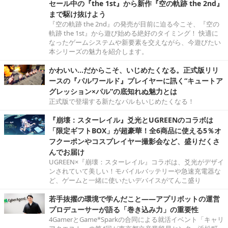
セール中の『the 1st』から新作『空の軌跡 the 2nd』
まで駆け抜けよう
『空の軌跡 the 2nd』の発売が目前に迫る今こそ、『空の
軌跡 the 1st』から遊び始める絶好のタイミング！ 快適に
なったゲームシステムや新要素を交えながら、今遊びたい
本シリーズの魅力を紹介します。
かわいい…だからこそ、いじめたくなる。正式版リリ
ースの『パルワールド』プレイヤーに訊く“キュートア
グレッション×パル”の底知れぬ魅力とは
正式版で登場する新たなパルもいじめたくなる！
『崩壊：スターレイル』爻光とUGREENのコラボは
「限定ギフトBOX」が超豪華！全6商品に使える5％オ
フクーポンやコスプレイヤー撮影会など、盛りだくさ
んでお届け
UGREEN×『崩壊：スターレイル』コラボは、爻光がデザイ
ンされていて美しい！モバイルバッテリーや急速充電器な
ど、ゲームと一緒に使いたいデバイスがてんこ盛り
若手抜擢の環境で学んだこと――アプリボットの運営
プロデューサーが語る「巻き込み力」の重要性
4GamerとGame*Sparkの合同による就活イベント「キャリ