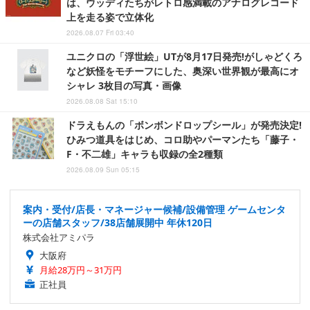
は、ウッディたちがレトロ感満載のアナログレコード
上を走る姿で立体化
2026.08.07 Fri 03:40
ユニクロの「浮世絵」UTが8月17日発売!がしゃどくろ
など妖怪をモチーフにした、奥深い世界観が最高にオ
シャレ 3枚目の写真・画像
2026.08.08 Sat 15:10
ドラえもんの「ボンボンドロップシール」が発売決定!
ひみつ道具をはじめ、コロ助やパーマンたち「藤子・
F・不二雄」キャラも収録の全2種類
2026.08.09 Sun 05:15
案内・受付/店長・マネージャー候補/設備管理 ゲームセンタ
ーの店舗スタッフ/38店舗展開中 年休120日
株式会社アミパラ
大阪府
月給28万円～31万円
正社員