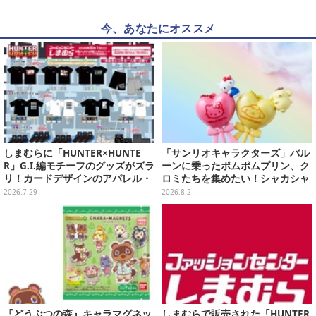
今、あなたにオススメ
しまむらに「HUNTER×HUNTE
「サンリオキャラクターズ」バル
R」G.I.編モチーフのグッズがズラ
ーンに乗ったポムポムプリン、ク
リ！カードデザインのアパレル・
ロミたちを集めたい！シャカシャ
雑貨、ゴレイヌの「オレが3人分
カ音が鳴るチャーム全8種
2026.7.29
2026.8.2
になる…」も
『どうぶつの森』キャラマグネッ
しまむらで販売された「HUNTER