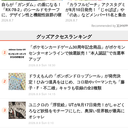
自らが「ガンダム」の盾になる！
「カラフルピーチ」アクスタグミ
「RX-78-2」のシールドモチーフ
が8月10日発売！「じゃぱぱ」や
に、デザイン性と機能性抜群の寝
「のあ」などメンバー11名と集合
袋がプレバンで2次予約
デザイン全15種、ボールチェーン
2026.8.7
2026.8.7
付きでアクセサリーにも
Recommended by
グッズアクセスランキング
「ポケモンカードゲーム30周年記念商品」がポケモン
センターオンラインで抽選販売！“本人認証”で当選率
アップ
2026.8.9 Sun 18:30
ドラえもんの「ボンボンドロップシール」が発売決
定！ひみつ道具をはじめ、コロ助やパーマンたち「藤
子・F・不二雄」キャラも収録の全2種類
2026.8.9 Sun 14:15
ユニクロの「浮世絵」UTが8月17日発売！がしゃどく
ろなど妖怪をモチーフにした、奥深い世界観が最高に
オシャレ
2026.8.9 Sun 0:10