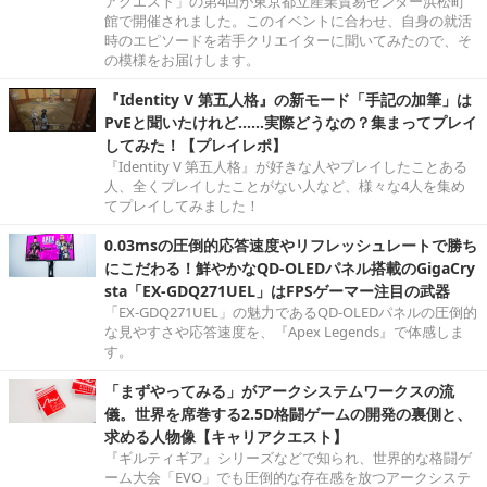
アクエスト」の第4回が東京都立産業貿易センター浜松町
館で開催されました。このイベントに合わせ、自身の就活
時のエピソードを若手クリエイターに聞いてみたので、そ
の模様をお届けします。
『Identity V 第五人格』の新モード「手記の加筆」は
PvEと聞いたけれど……実際どうなの？集まってプレイ
してみた！【プレイレポ】
『Identity V 第五人格』が好きな人やプレイしたことある
人、全くプレイしたことがない人など、様々な4人を集め
てプレイしてみました！
0.03msの圧倒的応答速度やリフレッシュレートで勝ち
にこだわる！鮮やかなQD-OLEDパネル搭載のGigaCry
sta「EX-GDQ271UEL」はFPSゲーマー注目の武器
「EX-GDQ271UEL」の魅力であるQD-OLEDパネルの圧倒的
な見やすさや応答速度を、『Apex Legends』で体感しま
す。
「まずやってみる」がアークシステムワークスの流
儀。世界を席巻する2.5D格闘ゲームの開発の裏側と、
求める人物像【キャリアクエスト】
『ギルティギア』シリーズなどで知られ、世界的な格闘ゲ
ーム大会「EVO」でも圧倒的な存在感を放つアークシステ