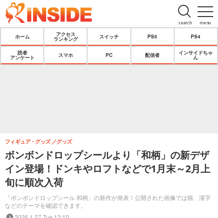
search
menu
アクセス
ホーム
スイッチ
PS5
PS4
ランキング
読者
インサイドちゃ
スマホ
PC
配信者
アンケート
ん
フィギュア・グッズ
グッズ
ボンボンドロップシールより「和柄」の新デザ
イン登場！ドンキやロフトなどで1月末～2月上
旬に順次入荷
「ボンボンドロップシール 和柄」の新作が発表！公開された画像では猫、漢字
などのテーマを確認できます。
2026.1.27 Tue 13:10