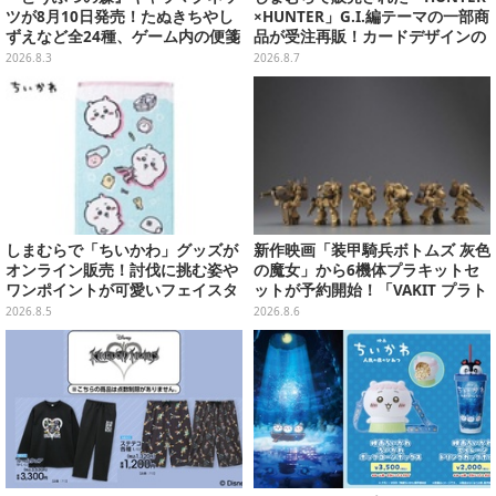
ツが8月10日発売！たぬきちやし
×HUNTER」G.I.編テーマの一部商
ずえなど全24種、ゲーム内の便箋
品が受注再販！カードデザインの
風メモカード全10種も
キーホルダーや、キルアたちのセ
2026.8.3
2026.8.7
リフ付ソックスなど
しまむらで「ちいかわ」グッズが
新作映画「装甲騎兵ボトムズ 灰色
オンライン販売！討伐に挑む姿や
の魔女」から6機体プラキットセ
ワンポイントが可愛いフェイスタ
ットが予約開始！「VAKIT プラト
オル、バスマットなど全14種
ーン」第1弾、各部関節可動仕様
2026.8.5
2026.8.6