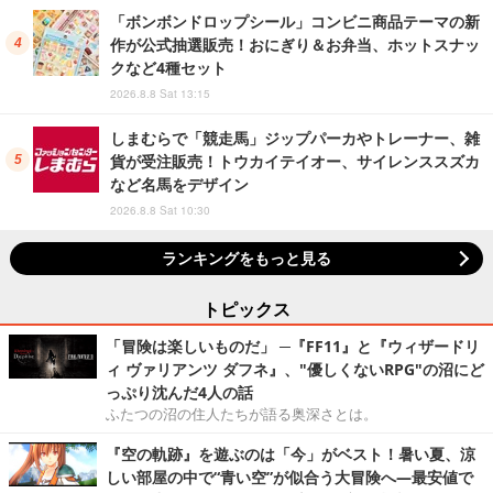
「ボンボンドロップシール」コンビニ商品テーマの新
作が公式抽選販売！おにぎり＆お弁当、ホットスナッ
クなど4種セット
2026.8.8 Sat 13:15
しまむらで「競走馬」ジップパーカやトレーナー、雑
貨が受注販売！トウカイテイオー、サイレンススズカ
など名馬をデザイン
2026.8.8 Sat 10:30
ランキングをもっと見る
トピックス
「冒険は楽しいものだ」 ─『FF11』と『ウィザードリ
ィ ヴァリアンツ ダフネ』、"優しくないRPG"の沼にど
っぷり沈んだ4人の話
ふたつの沼の住人たちが語る奥深さとは。
『空の軌跡』を遊ぶのは「今」がベスト！暑い夏、涼
しい部屋の中で“青い空”が似合う大冒険へ―最安値で