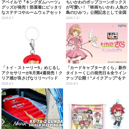
アベイルで『キングダムハーツ』
ちいかわのポップコーンボックス
グッズが発売！部屋着にピッタリ
が可愛い！「映画ちいかわ 人魚の
なステテコやルームウェアセット
島のひみつ」公開記念として全国
劇場で販売決定、セイレーンドリ
2026.8.7
2026.7.21
ンクカップホルダーも
「トイ・ストーリー5」めじるし
「カードキャプターさくら」新作
アクセサリーが8月第4週発売！ク
タイトーくじの発売日＆全ライン
リア感が良さげなリリーパッド
ナップ公開！"メイクアップ"をテ
や、ジェシーなど全5種ラインナ
ーマに、日常でも使いたくなるア
2026.8.5
2026.8.5
ップ
イテムがズラリ