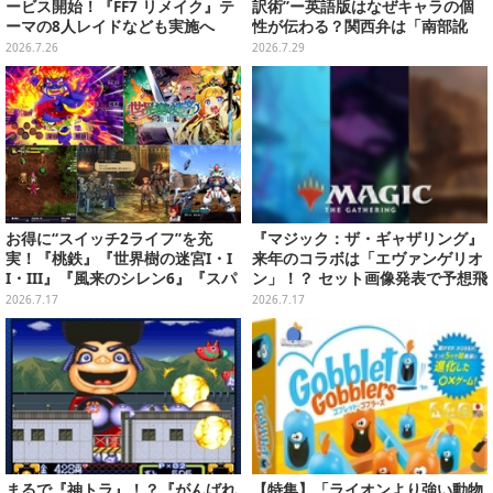
ービス開始！『FF7 リメイク』テ
訳術”ー英語版はなぜキャラの個
ーマの8人レイドなども実施へ
性が伝わる？関西弁は「南部訛
り」に訳さない【CEDEC2026】
2026.7.26
2026.7.29
お得に“スイッチ2ライフ”を充
『マジック：ザ・ギャザリング』
実！『桃鉄』『世界樹の迷宮I・I
来年のコラボは「エヴァンゲリオ
I・III』『風来のシレン6』『スパ
ン」！？ セット画像発表で予想飛
ロボY』が3,278円─ゲオ店舗のゲ
び交う
2026.7.17
2026.7.17
ームセールを現地調査
まるで『神トラ』！？『がんばれ
【特集】「ライオンより強い動物