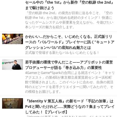
セール中の『the 1st』から新作『空の軌跡 the 2nd』
まで駆け抜けよう
『空の軌跡 the 2nd』の発売が目前に迫る今こそ、『空の
軌跡 the 1st』から遊び始める絶好のタイミング！ 快適に
なったゲームシステムや新要素を交えながら、今遊びたい
本シリーズの魅力を紹介します。
かわいい…だからこそ、いじめたくなる。正式版リリ
ースの『パルワールド』プレイヤーに訊く“キュートア
グレッション×パル”の底知れぬ魅力とは
正式版で登場する新たなパルもいじめたくなる！
若手抜擢の環境で学んだこと――アプリボットの運営
プロデューサーが語る「巻き込み力」の重要性
4GamerとGame*Sparkの合同による就活イベント「キャリ
アクエスト」の第4回が東京都立産業貿易センター浜松町
館で開催されました。このイベントに合わせ、自身の就活
時のエピソードを若手クリエイターに聞いてみたので、そ
の模様をお届けします。
『Identity V 第五人格』の新モード「手記の加筆」は
PvEと聞いたけれど……実際どうなの？集まってプレイ
してみた！【プレイレポ】