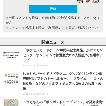
※一度コメントを投稿した後は約120秒間投稿することができま
せん
※コメントを投稿する際は
「利用規約」
を必ずご確認ください
関連ニュース
「ポケモンカードゲーム30周年記念商品」がポケモン
センターオンラインで抽選販売!“本人認証”で当選率ア
ップ
2026.08.09 Sun 09:30
しまむらパークで『ドラクエ』グッズがオンライン販
売!歴代ソフトのキーホルダー、「スライム」「ロトの
剣&盾」などのメタルフィギュアも 2枚目の写真・画
像
2026.08.10 Mon 05:45
ドラえもんの「ボンボンドロップシール」が発売決定!