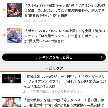
『スト6』Year4追加キャラ第1弾「ヤスミン」は8月3
日配信！Outfit 2として女子校の制服姿や、別人すぎ
る“髪留めを外した姿”も披露
2026.6.18 Thu 8:30
『ポケモンZA』ついにレベル上限100を突破！追加コ
ンテンツ「M次元ラッシュ」に生息するポケモン
が“異次元レベル”の強さに
2025.11.6 Thu 23:40
ランキングをもっと見る
トピックス
「冒険は楽しいものだ」 ─『FF11』と『ウィザードリ
ィ ヴァリアンツ ダフネ』、"優しくないRPG"の沼にど
っぷり沈んだ4人の話
ふたつの沼の住人たちが語る奥深さとは。
『空の軌跡』を遊ぶのは「今」がベスト！暑い夏、涼
しい部屋の中で“青い空”が似合う大冒険へ―最安値で