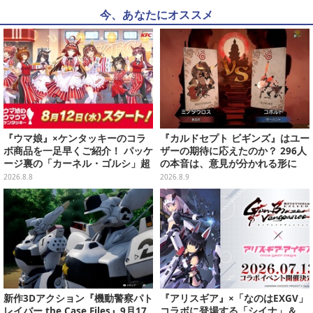
今、あなたにオススメ
『ウマ娘』×ケンタッキーのコラ
『カルドセプト ビギンズ』はユー
ボ商品を一足早くご紹介！ パッケ
ザーの期待に応えたのか？ 296人
ージ裏の「カーネル・ゴルシ」超
の本音は、意見が分かれる形に
長文コラボ告知は必見、オリジナ
【アンケ結果】
2026.8.8
2026.8.9
ル商品はガツンと来るにんにくが
美味しくて「全銀河☆ゴルゴルチ
キン化計画」の一部になる【実物
レポ】
新作3Dアクション『機動警察パト
『アリスギア』×「なのはEXGV」
レイバー the Case Files』9月17
コラボに登場する「シイナ」＆