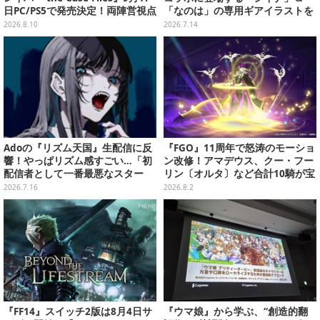
日PC/PS5で発売決定！両陣営視点
「なのは」の専用ギアイラストを
のミッションと20体以上のレイバ
大公開！ なんと「なのは」は本邦
2026.8.10
2026.7.14
ー搭乗を体験できる
初公開！
Adoの『リズム天国』生配信に反
『FGO』11周年で怒涛のモーショ
響！やっぱリズム感すごい…「初
ン改修！アマデウス、クー・フー
配信者として一番最悪なスター
リン〔オルタ〕など合計10騎が宝
ト」と語るおちゃめなミスも？
具演出含めリニューアル
2026.7.16
2026.8.2
『FF14』スイッチ2版は8月4日サ
『ウマ娘』から学ぶ、“創造的翻