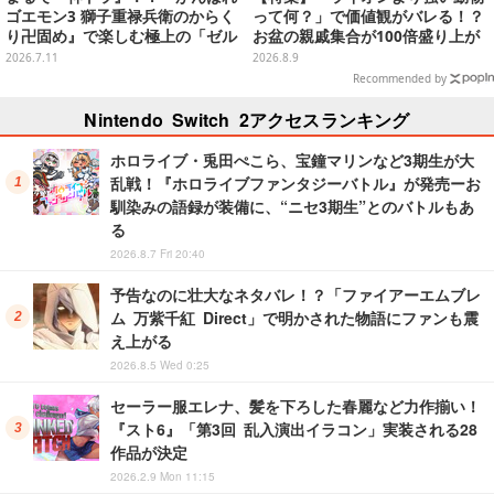
ゴエモン3 獅子重禄兵衛のからく
って何？」で価値観がバレる！？
り卍固め』で楽しむ極上の「ゼル
お盆の親戚集合が100倍盛り上が
ダ要素」
るおすすめボードゲーム5選
2026.7.11
2026.8.9
Recommended by
Nintendo Switch 2アクセスランキング
ホロライブ・兎田ぺこら、宝鐘マリンなど3期生が大
乱戦！『ホロライブファンタジーバトル』が発売ーお
馴染みの語録が装備に、“ニセ3期生”とのバトルもあ
る
2026.8.7 Fri 20:40
予告なのに壮大なネタバレ！？「ファイアーエムブレ
ム 万紫千紅 Direct」で明かされた物語にファンも震
え上がる
2026.8.5 Wed 0:25
セーラー服エレナ、髪を下ろした春麗など力作揃い！
『スト6』「第3回 乱入演出イラコン」実装される28
作品が決定
2026.2.9 Mon 11:15