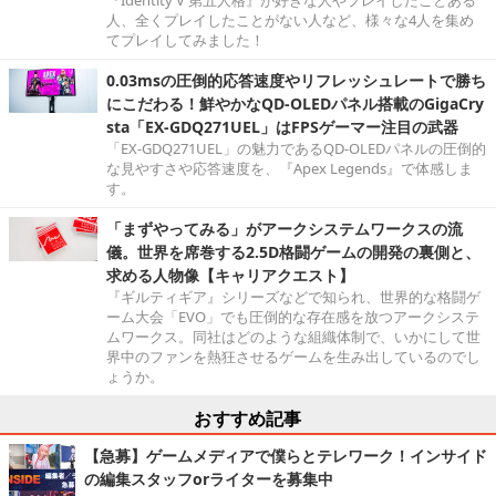
『Identity V 第五人格』が好きな人やプレイしたことある
人、全くプレイしたことがない人など、様々な4人を集め
てプレイしてみました！
0.03msの圧倒的応答速度やリフレッシュレートで勝ち
にこだわる！鮮やかなQD-OLEDパネル搭載のGigaCry
sta「EX-GDQ271UEL」はFPSゲーマー注目の武器
「EX-GDQ271UEL」の魅力であるQD-OLEDパネルの圧倒的
な見やすさや応答速度を、『Apex Legends』で体感しま
す。
「まずやってみる」がアークシステムワークスの流
儀。世界を席巻する2.5D格闘ゲームの開発の裏側と、
求める人物像【キャリアクエスト】
『ギルティギア』シリーズなどで知られ、世界的な格闘ゲ
ーム大会「EVO」でも圧倒的な存在感を放つアークシステ
ムワークス。同社はどのような組織体制で、いかにして世
界中のファンを熱狂させるゲームを生み出しているのでし
ょうか。
おすすめ記事
【急募】ゲームメディアで僕らとテレワーク！インサイド
の編集スタッフorライターを募集中