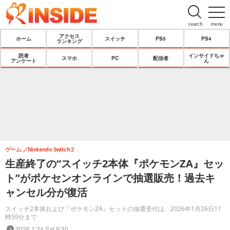
search
menu
アクセス
ホーム
スイッチ
PS5
PS4
ランキング
読者
インサイドちゃ
スマホ
PC
配信者
アンケート
ん
ゲーム
Nintendo Switch 2
生産終了の“スイッチ2本体『ポケモンZA』セッ
ト”がポケセンオンラインで抽選販売！過去キ
ャンセル分が復活
スイッチ2本体および『ポケモンZA』セットの抽選受付は、2026年1月26日11
時59分まで
2026.1.24 Sat 9:30