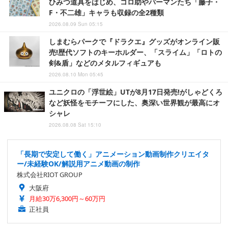
ひみつ道具をはじめ、コロ助やパーマンたち「藤子・
F・不二雄」キャラも収録の全2種類
2026.08.09 Sun 05:15
しまむらパークで『ドラクエ』グッズがオンライン販
売!歴代ソフトのキーホルダー、「スライム」「ロトの
剣&盾」などのメタルフィギュアも
2026.08.10 Mon 05:45
ユニクロの「浮世絵」UTが8月17日発売!がしゃどくろ
など妖怪をモチーフにした、奥深い世界観が最高にオ
シャレ
2026.08.08 Sat 15:10
「長期で安定して働く」アニメーション動画制作クリエイタ
ー/未経験OK/解説用アニメ動画の制作
株式会社RIOT GROUP
大阪府
月給30万6,300円～60万円
正社員