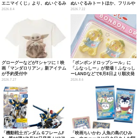
エニマイくじ」より、ぬいぐるみ
ぬいぐるみトートほか、フリルや
画像が初公開
リボンが可愛いTシャツなどが発
2026.8.4
2026.7.22
売
グローグーなどがTシャツに！映
「ボンボンドロップシール」に
画「マンダロリアン」新アイテム
「ふなっしー」が登場！ふなっし
が予約受付中
ーLANDなどで8月8日より順次発
売
2026.7.27
2026.8.6
「機動戦士ガンダム GフレームF
「映画ちいかわ 人魚の島のひみ