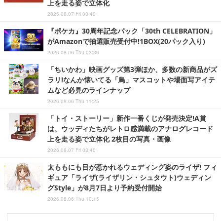
上を走る姿で立体化
2026.08.07 Fri 03:40
『ポケカ』30周年記念パック「30th CELEBRATION」
がAmazonで抽選販売受付中!1BOX(20パック入り)
2026.08.06 Thu 03:30
「ちいかわ」映画グッズ第3弾ほか、多数の新商品がズ
ラリ!なんか懐いてる「鳥」マスコットや場面写アイテ
ムなど必見のラインナップ
2026.08.06 Thu 11:25
「トイ・ストーリー」新作一番くじが発売決定!A賞
は、ウッディたちがレトロ感満載のアナログレコード
上を走る姿で立体化 2枚目の写真・画像
2026.08.07 Fri 03:40
太ももにも目が惹かれるウェディング姿のライザ! フィ
ギュア「ライザ(ライザリン・シュタウト)ウェディン
グStyle」が8月7日より予約受付開始
2026.08.06 Thu 10:15