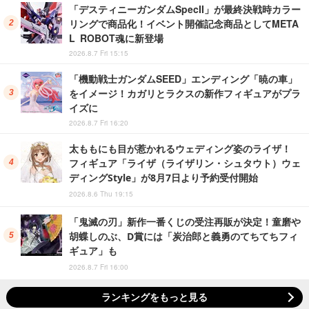
「デスティニーガンダムSpecII」が最終決戦時カラー
リングで商品化！イベント開催記念商品としてMETA
L ROBOT魂に新登場
2026.8.7 Fri 15:15
「機動戦士ガンダムSEED」エンディング「暁の車」
をイメージ！カガリとラクスの新作フィギュアがプラ
イズに
2026.8.7 Fri 16:20
太ももにも目が惹かれるウェディング姿のライザ！
フィギュア「ライザ（ライザリン・シュタウト）ウェ
ディングStyle」が8月7日より予約受付開始
2026.8.6 Thu 19:15
「鬼滅の刃」新作一番くじの受注再販が決定！童磨や
胡蝶しのぶ、D賞には「炭治郎と義勇のてちてちフィ
ギュア」も
2026.8.7 Fri 16:00
ランキングをもっと見る