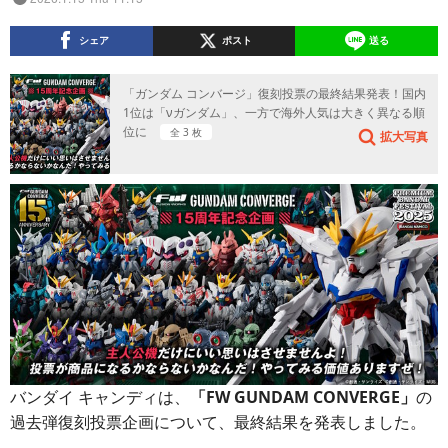
シェア
ポスト
送る
「ガンダム コンバージ」復刻投票の最終結果発表！国内
1位は「νガンダム」、一方で海外人気は大きく異なる順
位に
全 3 枚
拡大写真
バンダイ キャンディは、
「FW GUNDAM CONVERGE」
の
過去弾復刻投票企画について、最終結果を発表しました。