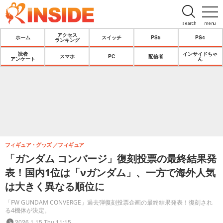
search
menu
アクセス
ホーム
スイッチ
PS5
PS4
ランキング
読者
インサイドちゃ
スマホ
PC
配信者
アンケート
ん
フィギュア・グッズ
フィギュア
「ガンダム コンバージ」復刻投票の最終結果発
表！国内1位は「νガンダム」、一方で海外人気
は大きく異なる順位に
「FW GUNDAM CONVERGE」過去弾復刻投票企画の最終結果発表！復刻され
る4機体が決定。
2026.1.15 Thu 11:15