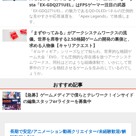
sta「EX-GDQ271UEL」はFPSゲーマー注目の武器
「EX-GDQ271UEL」の魅力であるQD-OLEDパネルの圧倒的
な見やすさや応答速度を、『Apex Legends』で体感しま
す。
「まずやってみる」がアークシステムワークスの流
儀。世界を席巻する2.5D格闘ゲームの開発の裏側と、
求める人物像【キャリアクエスト】
『ギルティギア』シリーズなどで知られ、世界的な格闘ゲ
ーム大会「EVO」でも圧倒的な存在感を放つアークシステ
ムワークス。同社はどのような組織体制で、いかにして世
界中のファンを熱狂させるゲームを生み出しているのでし
ょうか。
おすすめ記事
【急募】ゲームメディアで僕らとテレワーク！インサイド
の編集スタッフorライターを募集中
長期で安定/アニメーション動画クリエイター/未経験歓迎/解