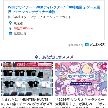
WEBデザイナー・WEBディレクター/「10時始業 」ゲーム業
界でモーションデザイナー業務
株式会社スタッフサービス エンジニアガイド
東京都
時給2,700円～
派遣社員
Sponsored by
今、あなたにオススメ
しまむらに「HUNTER×HUNTE
「2026年 サンリオキャラクター
R」G.I.編モチーフのグッズがズラ
大賞当りくじ」が楽しみ！「ポム