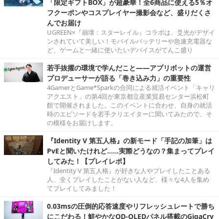
「限定ギフトBOX」が超豪華！全6商品に使える5％オ
フクーポンやコスプレイヤー撮影会など、盛りだくさ
んでお届け
UGREEN×『崩壊：スターレイル』コラボは、爻光がデザイ
ンされていて美しい！モバイルバッテリーや急速充電器な
ど、ゲームと一緒に使いたいデバイスがてんこ盛り
若手抜擢の環境で学んだこと――アプリボットの運営
プロデューサーが語る「巻き込み力」の重要性
4GamerとGame*Sparkの合同による就活イベント「キャリ
アクエスト」の第4回が東京都立産業貿易センター浜松町
館で開催されました。このイベントに合わせ、自身の就活
時のエピソードを若手クリエイターに聞いてみたので、そ
の模様をお届けします。
『Identity V 第五人格』の新モード「手記の加筆」は
PvEと聞いたけれど……実際どうなの？集まってプレイ
してみた！【プレイレポ】
『Identity V 第五人格』が好きな人やプレイしたことある
人、全くプレイしたことがない人など、様々な4人を集め
てプレイしてみました！
0.03msの圧倒的応答速度やリフレッシュレートで勝ち
にこだわる！鮮やかなQD-OLEDパネル搭載のGigaCry