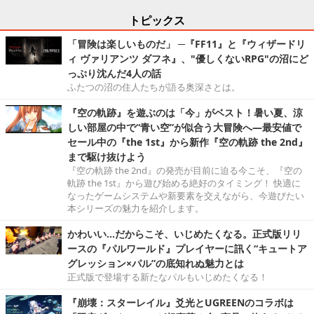
トピックス
「冒険は楽しいものだ」 ─『FF11』と『ウィザードリ
ィ ヴァリアンツ ダフネ』、"優しくないRPG"の沼にど
っぷり沈んだ4人の話
ふたつの沼の住人たちが語る奥深さとは。
『空の軌跡』を遊ぶのは「今」がベスト！暑い夏、涼
しい部屋の中で“青い空”が似合う大冒険へ―最安値で
セール中の『the 1st』から新作『空の軌跡 the 2nd』
まで駆け抜けよう
『空の軌跡 the 2nd』の発売が目前に迫る今こそ、『空の
軌跡 the 1st』から遊び始める絶好のタイミング！ 快適に
なったゲームシステムや新要素を交えながら、今遊びたい
本シリーズの魅力を紹介します。
かわいい…だからこそ、いじめたくなる。正式版リリ
ースの『パルワールド』プレイヤーに訊く“キュートア
グレッション×パル”の底知れぬ魅力とは
正式版で登場する新たなパルもいじめたくなる！
『崩壊：スターレイル』爻光とUGREENのコラボは