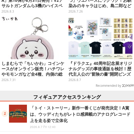
A」第10弾が8月31日発売！V2ア
つ」ウエハースにワクワク！お馴
サルトガンダムら3機のハイスペ
染みのキャラはじめ、島二郎など
ック可動フィギュア
セイレーン編カード全22種
2026.8.3
2026.7.26
しまむらで「ちいかわ」コインケ
『ドラクエ』40周年記念展オリジ
ースがオンライン販売！ハチワレ
ナルグッズの事後通販を検討！歴
やモモンガなど全4種、内側の総
代主人公の“冒険の書”開閉ピンズ
柄デザインも注目
をはじめ、ユニークなＴシャツや
2026.7.31
2026.8.7
雑貨など
Recommended by
フィギュアアクセスランキング
「トイ・ストーリー」新作一番くじが発売決定！A賞
は、ウッディたちがレトロ感満載のアナログレコード
上を走る姿で立体化
2026.8.7 Fri 12:40