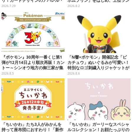
リ！カードデザインのアパレル・
ポムプリン」をはじめ、上位ラン
雑貨、ゴレイヌの「オレが3人分
クインが登場するスペシャル企画
2026.7.29
2026.8.2
になる…」も
『ポケモン』30周年一番くじ第1
「N響×ポケモン」開催記念「ピ
弾が12月14日より順次再販！カン
カチュウ」ぬいぐるみが可愛い！
トー～シンオウ地方の御三家が集
特別なロゴ刺繍入りジャケットが
まった時計、ぬいぐるみなど記念
オシャレ
2026.8.5
2026.8.6
グッズ盛りだくさん
「ちいかわ」たち3人がみかんを
「ちいかわ」ガーリーなスペシャ
持って座布団におすわり！「新作
ルコレクション！お顔たっぷりの