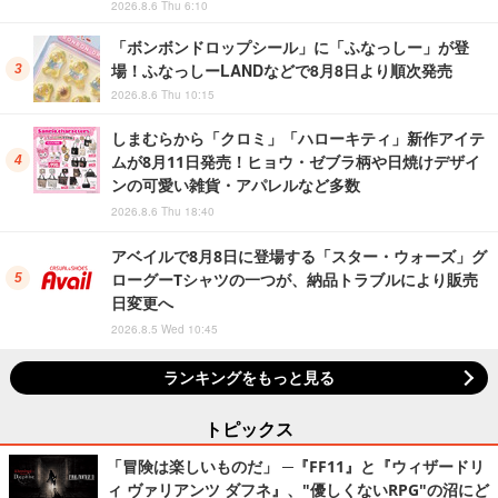
2026.8.6 Thu 6:10
「ボンボンドロップシール」に「ふなっしー」が登
場！ふなっしーLANDなどで8月8日より順次発売
2026.8.6 Thu 10:15
しまむらから「クロミ」「ハローキティ」新作アイテ
ムが8月11日発売！ヒョウ・ゼブラ柄や日焼けデザイ
ンの可愛い雑貨・アパレルなど多数
2026.8.6 Thu 18:40
アベイルで8月8日に登場する「スター・ウォーズ」グ
ローグーTシャツの一つが、納品トラブルにより販売
日変更へ
2026.8.5 Wed 10:45
ランキングをもっと見る
トピックス
「冒険は楽しいものだ」 ─『FF11』と『ウィザードリ
ィ ヴァリアンツ ダフネ』、"優しくないRPG"の沼にど