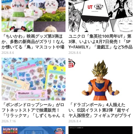
「ちいかわ」映画グッズ第3弾ほ
ユニクロ「集英社100周年UT」第
か、多数の新商品がズラリ！なん
3弾、いよいよ8月7日発売！「SP
か懐いてる「鳥」マスコットや場
Y×FAMILY」「遊戯王」など5作品
面写アイテムなど必見のラインナ
をデザイン
2026.8.6
2026.8.6
ップ
「ボンボンドロップシール」がロ
「ドラゴンボール」4人揃えた
フトネットストアで抽選販売！
い、伝説イラスト第2弾「超サイ
「リラックマ」「しずくちゃん ミ
ヤ人孫悟空」フィギュアがプライ
ニ」など全12種をラインナップ
ズ展開！ビッグサイズの「筋斗
2026.7.16
2026.8.4
雲」エアぐるみも