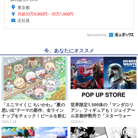
東京都
月給33万9,000円～35万1,000円
正社員
Sponsored by
今、あなたにオススメ
「エニマイくじ ちいかわ」“夏の
世界限定1,500体の「マンダロリ
思い出”テーマの新作、全ライン
アン」フィギュアも！ジェイアー
ナップをチェック！ビールを飲む
ル京都伊勢丹で「スターウォー
「くりまんじゅう」ぬいぐるみな
ズ」&「マーベル」ポップアップ
2026.7.24
2026.8.5
ど
ストア開催