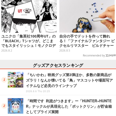
ユニクロ「集英社100周年UT」の
自分の手でドットを作って飾れ
「BLEACH」Tシャツが、どこま
る！「ファイナルファンタジー ピ
でもスタイリッシュ！モノクロデ
クセルリマスター ビルドチャー
ザインもクール
ムコレクション Vol.3」が予約
2026.8.2
2026.8.5
開始
Recommended by
グッズアクセスランキング
「ちいかわ」映画グッズ第3弾ほか、多数の新商品が
ズラリ！なんか懐いてる「鳥」マスコットや場面写ア
イテムなど必見のラインナップ
2026.8.6 Thu 20:25
「時間です 利息がつきます」ー「HUNTER×HUNTE
R」ナックルが具現化した「ポットクリン」が貯金箱
としてプライズ展開