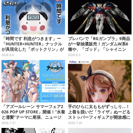
「時間です 利息がつきます」ー
プレバンで「RGガンプラ」9商品
「HUNTER×HUNTER」ナックル
が一挙抽選販売！ガンダムW系6
が具現化した「ポットクリン」が
種や、「ゴッド」「シャイニン
貯金箱としてプライズ展開
グ」も
2026.8.6
2026.8.3
「アズールレーン サマーフェア2
手のひらに太ももがずっしり…！
026 POP UP STORE」開催！“水着
上着を脱いだ「ライザ」ぬーどる
と濡髪”テーマに尾張、ニュージ
ストッパーフィギュアが開放感に
ャージーなど新規描き下ろしイラ
あふれてる
2026.7.31
2026.7.26
ストグッズ販売