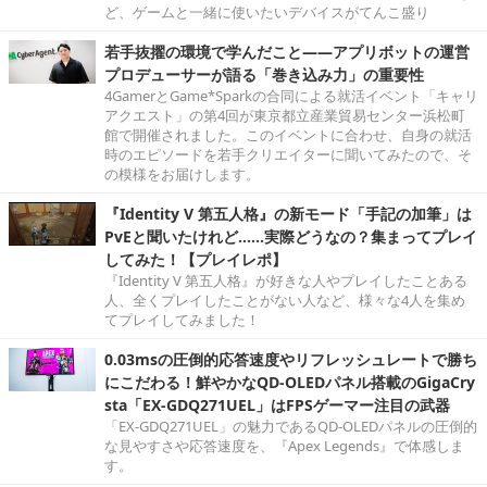
ど、ゲームと一緒に使いたいデバイスがてんこ盛り
若手抜擢の環境で学んだこと――アプリボットの運営
プロデューサーが語る「巻き込み力」の重要性
4GamerとGame*Sparkの合同による就活イベント「キャリ
アクエスト」の第4回が東京都立産業貿易センター浜松町
館で開催されました。このイベントに合わせ、自身の就活
時のエピソードを若手クリエイターに聞いてみたので、そ
の模様をお届けします。
『Identity V 第五人格』の新モード「手記の加筆」は
PvEと聞いたけれど……実際どうなの？集まってプレイ
してみた！【プレイレポ】
『Identity V 第五人格』が好きな人やプレイしたことある
人、全くプレイしたことがない人など、様々な4人を集め
てプレイしてみました！
0.03msの圧倒的応答速度やリフレッシュレートで勝ち
にこだわる！鮮やかなQD-OLEDパネル搭載のGigaCry
sta「EX-GDQ271UEL」はFPSゲーマー注目の武器
「EX-GDQ271UEL」の魅力であるQD-OLEDパネルの圧倒的
な見やすさや応答速度を、『Apex Legends』で体感しま
す。