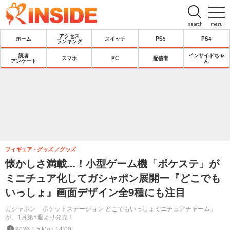
search
menu
アクセス
ホーム
スイッチ
PS5
PS4
ランキング
読者
インサイドちゃ
スマホ
PC
配信者
アンケート
ん
フィギュア・グッズ
グッズ
懐かしさ満載…！小型ゲーム機「ポケステ」が
ミニチュア化してガシャポン展開ー『どこでも
いっしょ』画面デザイン全9種にも注目
ガシャポン「ポケットステーション どこでもいっしょミニチュアチャーム」
が、1月第5週より発売！
2026.1.5 Mon 14:00