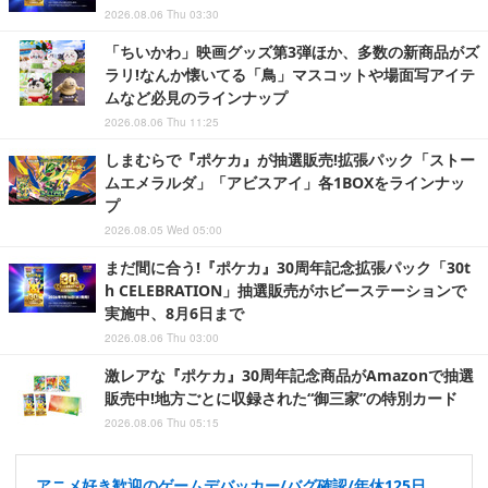
2026.08.06 Thu 03:30
「ちいかわ」映画グッズ第3弾ほか、多数の新商品がズ
ラリ!なんか懐いてる「鳥」マスコットや場面写アイテ
ムなど必見のラインナップ
2026.08.06 Thu 11:25
しまむらで『ポケカ』が抽選販売!拡張パック「ストー
ムエメラルダ」「アビスアイ」各1BOXをラインナッ
プ
2026.08.05 Wed 05:00
まだ間に合う!『ポケカ』30周年記念拡張パック「30t
h CELEBRATION」抽選販売がホビーステーションで
実施中、8月6日まで
2026.08.06 Thu 03:00
激レアな『ポケカ』30周年記念商品がAmazonで抽選
販売中!地方ごとに収録された“御三家”の特別カード
2026.08.06 Thu 05:15
アニメ好き歓迎のゲームデバッカー/バグ確認/年休125日