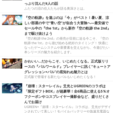
っぷり沈んだ4人の話
ふたつの沼の住人たちが語る奥深さとは。
『空の軌跡』を遊ぶのは「今」がベスト！暑い夏、涼
しい部屋の中で“青い空”が似合う大冒険へ―最安値で
セール中の『the 1st』から新作『空の軌跡 the 2nd』
まで駆け抜けよう
『空の軌跡 the 2nd』の発売が目前に迫る今こそ、『空の
軌跡 the 1st』から遊び始める絶好のタイミング！ 快適に
なったゲームシステムや新要素を交えながら、今遊びたい
本シリーズの魅力を紹介します。
かわいい…だからこそ、いじめたくなる。正式版リリ
ースの『パルワールド』プレイヤーに訊く“キュートア
グレッション×パル”の底知れぬ魅力とは
正式版で登場する新たなパルもいじめたくなる！
『崩壊：スターレイル』爻光とUGREENのコラボは
「限定ギフトBOX」が超豪華！全6商品に使える5％オ
フクーポンやコスプレイヤー撮影会など、盛りだくさ
んでお届け
UGREEN×『崩壊：スターレイル』コラボは、爻光がデザイ
ンされていて美しい！モバイルバッテリーや急速充電器な