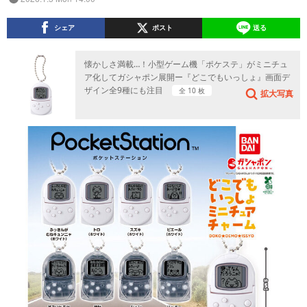
シェア
ポスト
送る
懐かしさ満載…！小型ゲーム機「ポケステ」がミニチュ
ア化してガシャポン展開ー『どこでもいっしょ』画面デ
ザイン全9種にも注目
全 10 枚
拡大写真