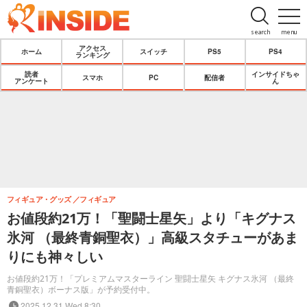
search
menu
アクセス
ホーム
スイッチ
PS5
PS4
ランキング
読者
インサイドちゃ
スマホ
PC
配信者
アンケート
ん
フィギュア・グッズ
フィギュア
お値段約21万！「聖闘士星矢」より「キグナス
氷河 （最終青銅聖衣）」高級スタチューがあま
りにも神々しい
お値段約21万！「プレミアムマスターライン 聖闘士星矢 キグナス氷河 （最終
青銅聖衣）ボーナス版」が予約受付中。
2025.12.31 Wed 8:30