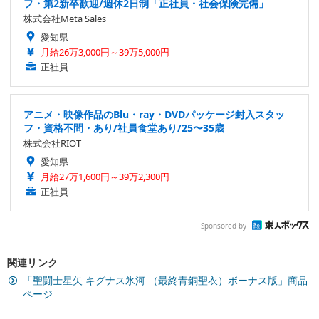
フ・第2新卒歓迎/週休2日制「正社員・社会保険完備」
株式会社Meta Sales
愛知県
月給26万3,000円～39万5,000円
正社員
アニメ・映像作品のBlu・ray・DVDパッケージ封入スタッ
フ・資格不問・あり/社員食堂あり/25〜35歳
株式会社RIOT
愛知県
月給27万1,600円～39万2,300円
正社員
Sponsored by
関連リンク
「聖闘士星矢 キグナス氷河 （最終青銅聖衣）ボーナス版」商品
ページ