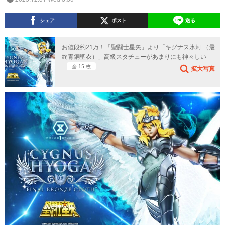
シェア
ポスト
送る
お値段約21万！「聖闘士星矢」より「キグナス氷河 （最
終青銅聖衣）」高級スタチューがあまりにも神々しい
全 15 枚
拡大写真