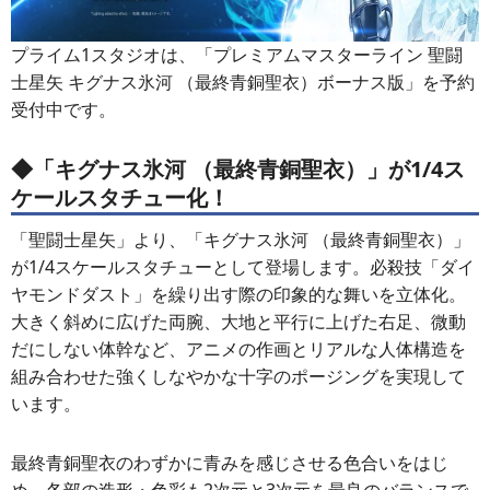
プライム1スタジオは、「プレミアムマスターライン 聖闘
士星矢 キグナス氷河 （最終青銅聖衣）ボーナス版」を予約
受付中です。
◆「キグナス氷河 （最終青銅聖衣）」が1/4ス
ケールスタチュー化！
「聖闘士星矢」より、「キグナス氷河 （最終青銅聖衣）」
が1/4スケールスタチューとして登場します。必殺技「ダイ
ヤモンドダスト」を繰り出す際の印象的な舞いを立体化。
大きく斜めに広げた両腕、大地と平行に上げた右足、微動
だにしない体幹など、アニメの作画とリアルな人体構造を
組み合わせた強くしなやかな十字のポージングを実現して
います。
最終青銅聖衣のわずかに青みを感じさせる色合いをはじ
め、各部の造形・色彩も2次元と3次元を最良のバランスで