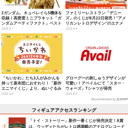
Zガンダム、キュベレイら5機体を
ファミリーレストラン「デニー
収録！高密度ミニプラキット「ガ
ズ」のくじが8月22日発売！“アメ
ンダムアーティファクト」ベスト
リカンレトロデザイン”のエナメ
セレクションが10月発売
ルバッグやTシャツなど、日常使
2026.8.1
2026.8.4
いできるグッズを用意
「ちいかわ」たち3人がみかんを
グローグーの刺しゅうデザインが
持って座布団におすわり！「新作
可愛い！アベイルにて「スター・
エニマイくじ」より、ぬいぐるみ
ウォーズ」Tシャツが発売
画像が初公開
2026.8.4
2026.8.7
Recommended by
フィギュアアクセスランキング
「トイ・ストーリー」新作一番くじが発売決定！A賞
は、ウッディたちがレトロ感満載のアナログレコード