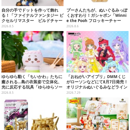
自分の手でドットを作って飾れ
プーさんたちが、ぬいぐるみっぽ
る！「ファイナルファンタジー ピ
くおすわり！ガシャポン「Winni
クセルリマスター ビルドチャー
e the Pooh フロッキーチャー
ムコレクション Vol.3」が予約
ム」ふわふわでどれも可愛い全4
2026.8.5
2026.8.6
開始
種
ゆらゆら動く「ちいかわ」たちに
「おねがいアイプリ」DMMくじ
癒される…島の衣装姿で立体化、
がローソンなどにて8月7日発売！
光に反応する玩具「ゆらゆらソー
オリジナルぬいぐるみなどライン
ラー」全8種が全国アミューズメ
ナップ、各等賞にスペシャルアイ
2026.8.5
2026.7.29
ント施設にて展開
プリカードが付属