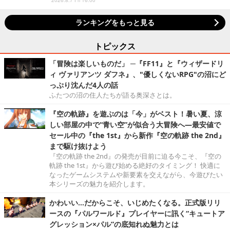
2026.8.7 Fri 16:00
ランキングをもっと見る
トピックス
「冒険は楽しいものだ」 ─『FF11』と『ウィザードリ
ィ ヴァリアンツ ダフネ』、"優しくないRPG"の沼にど
っぷり沈んだ4人の話
ふたつの沼の住人たちが語る奥深さとは。
『空の軌跡』を遊ぶのは「今」がベスト！暑い夏、涼
しい部屋の中で“青い空”が似合う大冒険へ―最安値で
セール中の『the 1st』から新作『空の軌跡 the 2nd』
まで駆け抜けよう
『空の軌跡 the 2nd』の発売が目前に迫る今こそ、『空の
軌跡 the 1st』から遊び始める絶好のタイミング！ 快適に
なったゲームシステムや新要素を交えながら、今遊びたい
本シリーズの魅力を紹介します。
かわいい…だからこそ、いじめたくなる。正式版リリ
ースの『パルワールド』プレイヤーに訊く“キュートア
グレッション×パル”の底知れぬ魅力とは