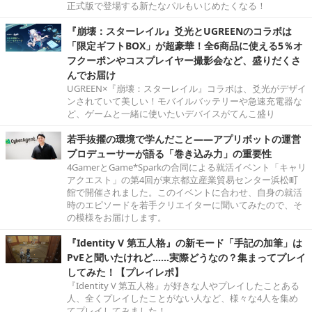
正式版で登場する新たなパルもいじめたくなる！
『崩壊：スターレイル』爻光とUGREENのコラボは
「限定ギフトBOX」が超豪華！全6商品に使える5％オ
フクーポンやコスプレイヤー撮影会など、盛りだくさ
んでお届け
UGREEN×『崩壊：スターレイル』コラボは、爻光がデザイ
ンされていて美しい！モバイルバッテリーや急速充電器な
ど、ゲームと一緒に使いたいデバイスがてんこ盛り
若手抜擢の環境で学んだこと――アプリボットの運営
プロデューサーが語る「巻き込み力」の重要性
4GamerとGame*Sparkの合同による就活イベント「キャリ
アクエスト」の第4回が東京都立産業貿易センター浜松町
館で開催されました。このイベントに合わせ、自身の就活
時のエピソードを若手クリエイターに聞いてみたので、そ
の模様をお届けします。
『Identity V 第五人格』の新モード「手記の加筆」は
PvEと聞いたけれど……実際どうなの？集まってプレイ
してみた！【プレイレポ】
『Identity V 第五人格』が好きな人やプレイしたことある
人、全くプレイしたことがない人など、様々な4人を集め
てプレイしてみました！