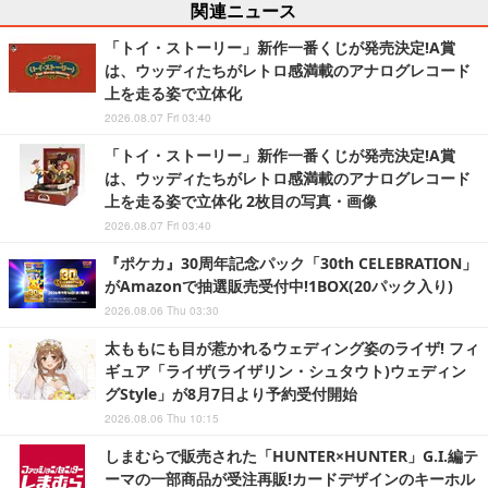
関連ニュース
「トイ・ストーリー」新作一番くじが発売決定!A賞
は、ウッディたちがレトロ感満載のアナログレコード
上を走る姿で立体化
2026.08.07 Fri 03:40
「トイ・ストーリー」新作一番くじが発売決定!A賞
は、ウッディたちがレトロ感満載のアナログレコード
上を走る姿で立体化 2枚目の写真・画像
2026.08.07 Fri 03:40
『ポケカ』30周年記念パック「30th CELEBRATION」
がAmazonで抽選販売受付中!1BOX(20パック入り)
2026.08.06 Thu 03:30
太ももにも目が惹かれるウェディング姿のライザ! フィ
ギュア「ライザ(ライザリン・シュタウト)ウェディン
グStyle」が8月7日より予約受付開始
2026.08.06 Thu 10:15
しまむらで販売された「HUNTER×HUNTER」G.I.編テ
ーマの一部商品が受注再販!カードデザインのキーホル