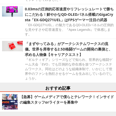
0.03msの圧倒的応答速度やリフレッシュレートで勝ち
にこだわる！鮮やかなQD-OLEDパネル搭載のGigaCry
sta「EX-GDQ271UEL」はFPSゲーマー注目の武器
「EX-GDQ271UEL」の魅力であるQD-OLEDパネルの圧倒的
な見やすさや応答速度を、『Apex Legends』で体感しま
す。
「まずやってみる」がアークシステムワークスの流
儀。世界を席巻する2.5D格闘ゲームの開発の裏側と、
求める人物像【キャリアクエスト】
『ギルティギア』シリーズなどで知られ、世界的な格闘ゲ
ーム大会「EVO」でも圧倒的な存在感を放つアークシステ
ムワークス。同社はどのような組織体制で、いかにして世
界中のファンを熱狂させるゲームを生み出しているのでし
ょうか。
おすすめ記事
【急募】ゲームメディアで僕らとテレワーク！インサイド
の編集スタッフorライターを募集中