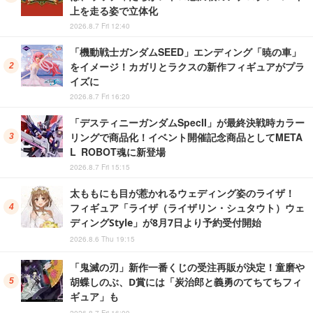
上を走る姿で立体化
2026.8.7 Fri 12:40
「機動戦士ガンダムSEED」エンディング「暁の車」
をイメージ！カガリとラクスの新作フィギュアがプラ
イズに
2026.8.7 Fri 16:20
「デスティニーガンダムSpecII」が最終決戦時カラー
リングで商品化！イベント開催記念商品としてMETA
L ROBOT魂に新登場
2026.8.7 Fri 15:15
太ももにも目が惹かれるウェディング姿のライザ！
フィギュア「ライザ（ライザリン・シュタウト）ウェ
ディングStyle」が8月7日より予約受付開始
2026.8.6 Thu 19:15
「鬼滅の刃」新作一番くじの受注再販が決定！童磨や
胡蝶しのぶ、D賞には「炭治郎と義勇のてちてちフィ
ギュア」も