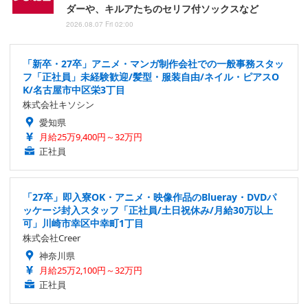
ダーや、キルアたちのセリフ付ソックスなど
2026.08.07 Fri 02:00
「新卒・27卒」アニメ・マンガ制作会社での一般事務スタッ
フ「正社員」未経験歓迎/髪型・服装自由/ネイル・ピアスO
K/名古屋市中区栄3丁目
株式会社キソシン
愛知県
月給25万9,400円～32万円
正社員
「27卒」即入寮OK・アニメ・映像作品のBlueray・DVDパ
ッケージ封入スタッフ「正社員/土日祝休み/月給30万以上
可」川崎市幸区中幸町1丁目
株式会社Creer
神奈川県
月給25万2,100円～32万円
正社員