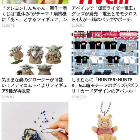
「クレヨンしんちゃん」新作一番
アベイルで「仮面ライダー電王」
くじは“夏休み”がテーマ！扇風機
グッズが発売！電王とモモタロス
に「あ～」とするフィギュア、シ
ら4人が一緒のバッグやポーチ、
ロのボウル皿など夏全開のライン
収納ボックスも
2026.7.9
2026.8.7
ナップ
気ままな姿のグローグーが可愛
しまむらに「HUNTER×HUNTE
い！メディコムトイよりフィギュ
R」G.I.編モチーフのグッズがズラ
ア5種が再販売
リ！カードデザインのアパレル・
雑貨、ゴレイヌの「オレが3人分
2026.8.7
2026.7.29
になる…」も