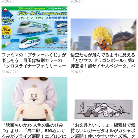
ダー、ぬいぐるみなど記念グッズ
「3部」イギー＆クリームのなり
2026.8.5
2026.8.3
盛りだくさん
きり帽子が8月プライズ展開
ファミマの「プラレールくじ」が
悟空たちが飛んでるように見える
楽しそう！目玉は特別カラーの
「とびマス ドラゴンボール」第3
「クロスライナーファミリーマー
弾登場！超サイヤ人ベジータ、ベ
ト号」、その他ライナップも注目
ジットなど全6種
2026.7.24
2026.8.5
「映画ちいかわ 人魚の島のひみ
「お文具といっしょ」綿素材で気
つ」より、「島二郎」BIGぬいぐ
持ちいいガーゼタオルがガシャポ
るみがプライズ展開！エプロンは
ン展開！使いやすいサイズ感、ク