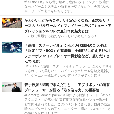
軌跡 the 1st』から遊び始める絶好のタイミング！ 快適に
なったゲームシステムや新要素を交えながら、今遊びたい
本シリーズの魅力を紹介します。
かわいい…だからこそ、いじめたくなる。正式版リリ
ースの『パルワールド』プレイヤーに訊く“キュートア
グレッション×パル”の底知れぬ魅力とは
正式版で登場する新たなパルもいじめたくなる！
『崩壊：スターレイル』爻光とUGREENのコラボは
「限定ギフトBOX」が超豪華！全6商品に使える5％オ
フクーポンやコスプレイヤー撮影会など、盛りだくさ
んでお届け
UGREEN×『崩壊：スターレイル』コラボは、爻光がデザイ
ンされていて美しい！モバイルバッテリーや急速充電器な
ど、ゲームと一緒に使いたいデバイスがてんこ盛り
若手抜擢の環境で学んだこと――アプリボットの運営
プロデューサーが語る「巻き込み力」の重要性
4GamerとGame*Sparkの合同による就活イベント「キャリ
アクエスト」の第4回が東京都立産業貿易センター浜松町
館で開催されました。このイベントに合わせ、自身の就活
時のエピソードを若手クリエイターに聞いてみたので、そ
の模様をお届けします。