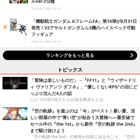
ルver.の2種
2026.8.5 Wed 19:10
「機動戦士ガンダム GフレームFA」第10弾が8月31日
発売！V2アサルトガンダムら3機のハイスペック可動
フィギュア
2026.8.3 Mon 20:10
ランキングをもっと見る
トピックス
「冒険は楽しいものだ」 ─『FF11』と『ウィザードリ
ィ ヴァリアンツ ダフネ』、"優しくないRPG"の沼にど
っぷり沈んだ4人の話
ふたつの沼の住人たちが語る奥深さとは。
『空の軌跡』を遊ぶのは「今」がベスト！暑い夏、涼
しい部屋の中で“青い空”が似合う大冒険へ―最安値で
セール中の『the 1st』から新作『空の軌跡 the 2nd』
まで駆け抜けよう
『空の軌跡 the 2nd』の発売が目前に迫る今こそ、『空の