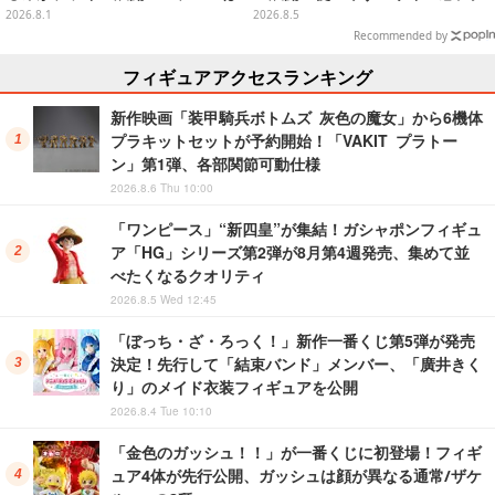
ポケット付き
ールな和柄や可愛らしいお寿司な
2026.8.1
2026.8.5
ど全4種
Recommended by
フィギュアアクセスランキング
新作映画「装甲騎兵ボトムズ 灰色の魔女」から6機体
プラキットセットが予約開始！「VAKIT プラトー
ン」第1弾、各部関節可動仕様
2026.8.6 Thu 10:00
「ワンピース」“新四皇”が集結！ガシャポンフィギュ
ア「HG」シリーズ第2弾が8月第4週発売、集めて並
べたくなるクオリティ
2026.8.5 Wed 12:45
「ぼっち・ざ・ろっく！」新作一番くじ第5弾が発売
決定！先行して「結束バンド」メンバー、「廣井きく
り」のメイド衣装フィギュアを公開
2026.8.4 Tue 10:10
「金色のガッシュ！！」が一番くじに初登場！フィギ
ュア4体が先行公開、ガッシュは顔が異なる通常/ザケ