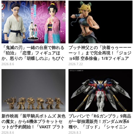
「鬼滅の刃」一緒の台座で飾れる
プッチ神父との「決着ゥゥーーー
「狛治」「恋雪」フィギュアほ
ーッ！」まで完全再現！「ジョジ
か、怒りの「胡蝶しのぶ」ちびぐ
ョ6部 空条徐倫」1/8フィギュア
るみなどプライズが順次展開！
が予約開始
2026.8.6
2026.7.22
新作映画「装甲騎兵ボトムズ 灰色
プレバンで「RGガンプラ」9商品
の魔女」から6機体プラキットセ
が一挙抽選販売！ガンダムW系6
ットが予約開始！「VAKIT プラト
種や、「ゴッド」「シャイニン
ーン」第1弾、各部関節可動仕様
グ」も
2026.8.6
2026.8.3