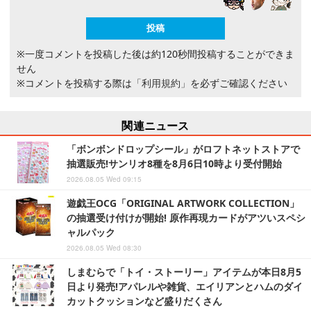
※一度コメントを投稿した後は約120秒間投稿することができま
せん
※コメントを投稿する際は
「利用規約」
を必ずご確認ください
関連ニュース
「ボンボンドロップシール」がロフトネットストアで
抽選販売!サンリオ8種を8月6日10時より受付開始
2026.08.05 Wed 09:15
遊戯王OCG「ORIGINAL ARTWORK COLLECTION」
の抽選受け付けが開始! 原作再現カードがアツいスペシ
ャルパック
2026.08.05 Wed 08:30
しまむらで「トイ・ストーリー」アイテムが本日8月5
日より発売!アパレルや雑貨、エイリアンとハムのダイ
カットクッションなど盛りだくさん