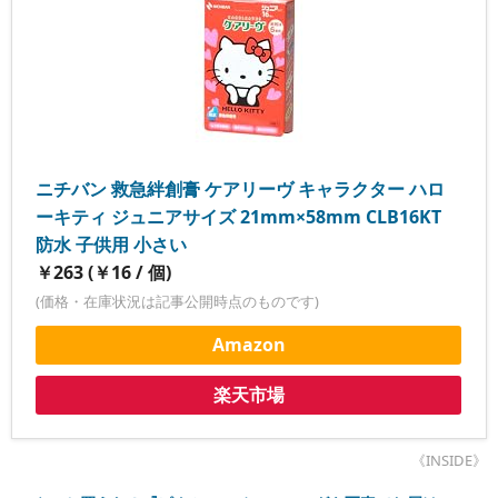
ニチバン 救急絆創膏 ケアリーヴ キャラクター ハロ
ーキティ ジュニアサイズ 21mm×58mm CLB16KT
防水 子供用 小さい
￥263 (￥16 / 個)
(価格・在庫状況は記事公開時点のものです)
Amazon
楽天市場
《INSIDE》