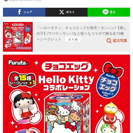
シェア
ポスト
送る
「ハローキティ」チョコエッグが発売！モンハン/【推し
の子】/マツケンサンバなど様々なコラボで贈る全15種
＋シークレット
全 6 枚
拡大写真