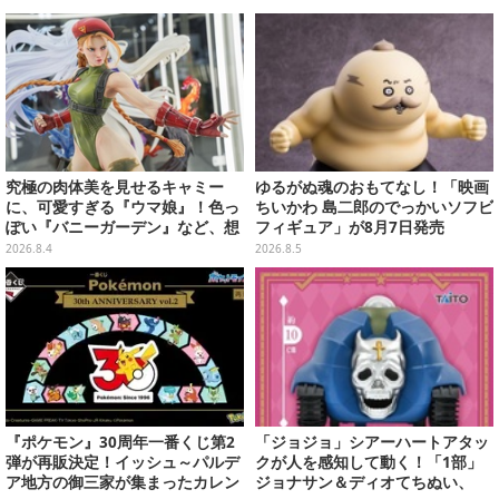
究極の肉体美を見せるキャミー
ゆるがぬ魂のおもてなし！「映画
に、可愛すぎる『ウマ娘』！色っ
ちいかわ 島二郎のでっかいソフビ
ぽい『バニーガーデン』など、想
フィギュア」が8月7日発売
像を超えていく国産ゲームキャラ
2026.8.4
2026.8.5
フィギュアたち【WF2026夏】
『ポケモン』30周年一番くじ第2
「ジョジョ」シアーハートアタッ
弾が再販決定！イッシュ～パルデ
クが人を感知して動く！「1部」
ア地方の御三家が集まったカレン
ジョナサン＆ディオてちぬい、