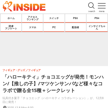
search
menu
アクセス
ホーム
スイッチ
PS5
PS4
ランキング
読者
インサイドちゃ
スマホ
PC
配信者
アンケート
ん
フィギュア・グッズ
フィギュア
「ハローキティ」チョコエッグが発売！モンハ
ン/【推しの子】/マツケンサンバなど様々なコ
ラボで贈る全15種＋シークレット
玩具付き菓子「チョコエッグ（ハローキティ コラボレーション）」が、12月8
日に発売！
2025.12.8 Mon 6:00