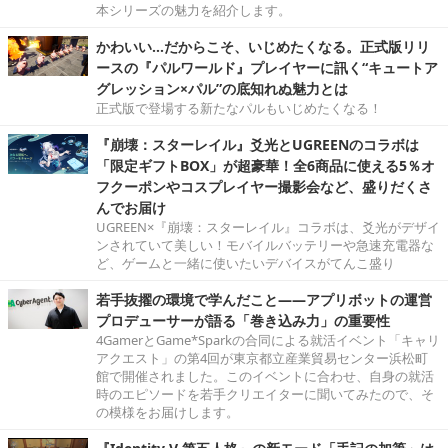
本シリーズの魅力を紹介します。
かわいい…だからこそ、いじめたくなる。正式版リリ
ースの『パルワールド』プレイヤーに訊く“キュートア
グレッション×パル”の底知れぬ魅力とは
正式版で登場する新たなパルもいじめたくなる！
『崩壊：スターレイル』爻光とUGREENのコラボは
「限定ギフトBOX」が超豪華！全6商品に使える5％オ
フクーポンやコスプレイヤー撮影会など、盛りだくさ
んでお届け
UGREEN×『崩壊：スターレイル』コラボは、爻光がデザイ
ンされていて美しい！モバイルバッテリーや急速充電器な
ど、ゲームと一緒に使いたいデバイスがてんこ盛り
若手抜擢の環境で学んだこと――アプリボットの運営
プロデューサーが語る「巻き込み力」の重要性
4GamerとGame*Sparkの合同による就活イベント「キャリ
アクエスト」の第4回が東京都立産業貿易センター浜松町
館で開催されました。このイベントに合わせ、自身の就活
時のエピソードを若手クリエイターに聞いてみたので、そ
の模様をお届けします。