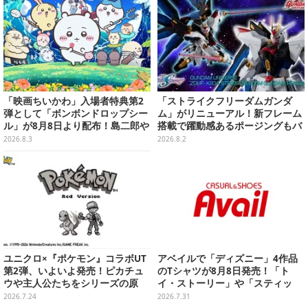
「映画ちいかわ」入場者特典第2
「ストライクフリーダムガンダ
弾として「ボンボンドロップシー
ム」がリニューアル！新フレーム
ル」が8月8日より配布！島二郎や
搭載で躍動感あるポージングもバ
セイレーンはもちろん、人魚のウ
ッチリ
2026.8.3
2026.8.2
ロコまで…
ユニクロ×『ポケモン』コラボUT
アベイルで「ディズニー」4作品
第2弾、いよいよ発売！ピカチュ
のTシャツが8月8日発売！「ト
ウや主人公たちをシリーズの原
イ・ストーリー」や「スティッ
点、モノクロのゲームドットで表
チ」のキャラを刺しゅうでデザイ
2026.7.24
2026.7.31
現
ン