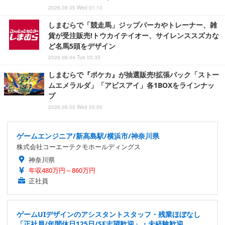
2026.08.05 Wed 01:10
しまむらで「競走馬」ジップパーカやトレーナー、雑
貨が受注販売!トウカイテイオー、サイレンススズカな
ど名馬5頭をデザイン
2026.08.04 Tue 05:35
しまむらで『ポケカ』が抽選販売!拡張パック「ストー
ムエメラルダ」「アビスアイ」各1BOXをラインナッ
プ
2026.08.05 Wed 05:00
ゲームエンジニア/新高島駅/横浜市/神奈川県
株式会社コーエーテクモホールディングス
神奈川県
年収480万円～860万円
正社員
ゲームUIデザインのアシスタントスタッフ・残業ほぼなし
「正社員/年間休日125日/SE志望歓迎」・未経験歓迎