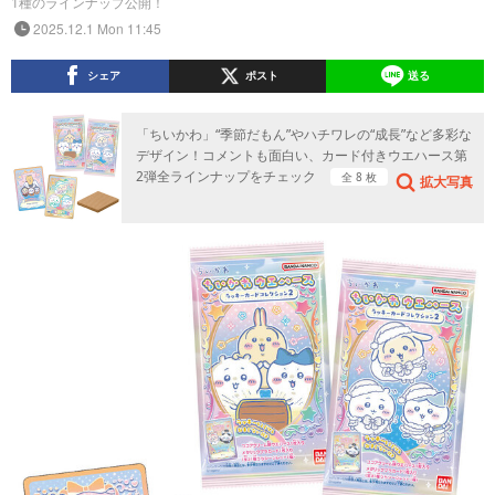
1種のラインナップ公開！
2025.12.1 Mon 11:45
シェア
ポスト
送る
「ちいかわ」“季節だもん”やハチワレの“成長”など多彩な
デザイン！コメントも面白い、カード付きウエハース第
2弾全ラインナップをチェック
全 8 枚
拡大写真