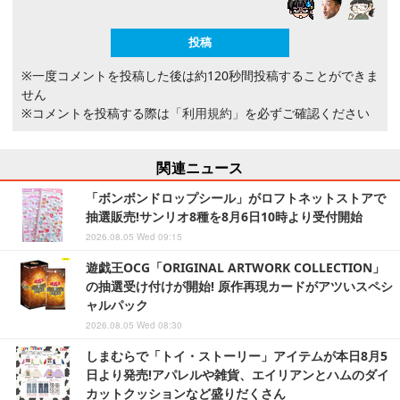
※一度コメントを投稿した後は約120秒間投稿することができま
せん
※コメントを投稿する際は
「利用規約」
を必ずご確認ください
関連ニュース
「ボンボンドロップシール」がロフトネットストアで
抽選販売!サンリオ8種を8月6日10時より受付開始
2026.08.05 Wed 09:15
遊戯王OCG「ORIGINAL ARTWORK COLLECTION」
の抽選受け付けが開始! 原作再現カードがアツいスペシ
ャルパック
2026.08.05 Wed 08:30
しまむらで「トイ・ストーリー」アイテムが本日8月5
日より発売!アパレルや雑貨、エイリアンとハムのダイ
カットクッションなど盛りだくさん