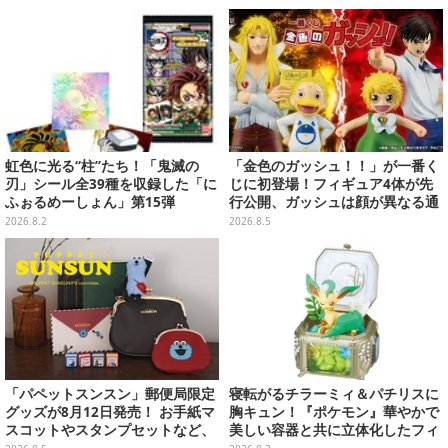
販売中
虹色に光る“柱”たち！「鬼滅の
「金色のガッシュ！！」が一番く
刃」シール全39種を収録した「に
じに初登場！フィギュア4体が先
ふぉるめーしょん」第15弾
行公開、ガッシュは顔が異なる通
常/ザケルver.の2種
2026.8.2
2026.8.5
「パペットスンスン」郵便局限定
寝転がるチラーミィ＆パチリスに
グッズが8月12日発売！ お手紙マ
胸キュン！『ポケモン』華やかで
スコットやスタンプセットなど、
美しい容器と共に立体化したフィ