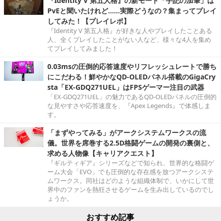
『Identity V 第五人格』の新モード「手記の加筆」は
PvEと聞いたけれど……実際どうなの？集まってプレイ
してみた！【プレイレポ】
『Identity V 第五人格』が好きな人やプレイしたことある
人、全くプレイしたことがない人など、様々な4人を集め
てプレイしてみました！
0.03msの圧倒的応答速度やリフレッシュレートで勝ち
にこだわる！鮮やかなQD-OLEDパネル搭載のGigaCry
sta「EX-GDQ271UEL」はFPSゲーマー注目の武器
「EX-GDQ271UEL」の魅力であるQD-OLEDパネルの圧倒的
な見やすさや応答速度を、『Apex Legends』で体感しま
す。
「まずやってみる」がアークシステムワークスの流
儀。世界を席巻する2.5D格闘ゲームの開発の裏側と、
求める人物像【キャリアクエスト】
『ギルティギア』シリーズなどで知られ、世界的な格闘ゲ
ーム大会「EVO」でも圧倒的な存在感を放つアークシステ
ムワークス。同社はどのような組織体制で、いかにして世
界中のファンを熱狂させるゲームを生み出しているのでし
ょうか。
おすすめ記事