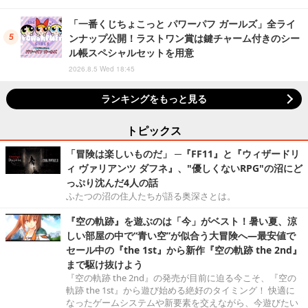
「一番くじちょこっと パワーパフ ガールズ」全ライ
ンナップ公開！ラストワン賞は鍵チャーム付きのシー
ル帳スペシャルセットを用意
2026.8.5 Wed 18:45
ランキングをもっと見る
トピックス
「冒険は楽しいものだ」 ─『FF11』と『ウィザードリ
ィ ヴァリアンツ ダフネ』、"優しくないRPG"の沼にど
っぷり沈んだ4人の話
ふたつの沼の住人たちが語る奥深さとは。
『空の軌跡』を遊ぶのは「今」がベスト！暑い夏、涼
しい部屋の中で“青い空”が似合う大冒険へ―最安値で
セール中の『the 1st』から新作『空の軌跡 the 2nd』
まで駆け抜けよう
『空の軌跡 the 2nd』の発売が目前に迫る今こそ、『空の
軌跡 the 1st』から遊び始める絶好のタイミング！ 快適に
なったゲームシステムや新要素を交えながら、今遊びたい