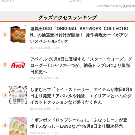
可愛すぎる全5アイテムがライン
ギュア全6種
2026.8.5
2026.8.3
ナップ
Recommended by
グッズアクセスランキング
遊戯王OCG「ORIGINAL ARTWORK COLLECTIO
N」の抽選受け付けが開始！ 原作再現カードがアツ
いスペシャルパック
2026.8.5 Wed 17:30
アベイルで8月8日に登場する「スター・ウォーズ」グ
ローグーTシャツの一つが、納品トラブルにより販売
日変更へ
2026.8.5 Wed 10:45
しまむらで「トイ・ストーリー」アイテムが本日8月5
日より発売！アパレルや雑貨、エイリアンとハムのダ
イカットクッションなど盛りだくさん
2026.8.5 Wed 10:10
「ボンボンドロップシール」に「ふなっしー」が登
場！ふなっしーLANDなどで8月8日より順次発売
2026.8.6 Thu 10:15