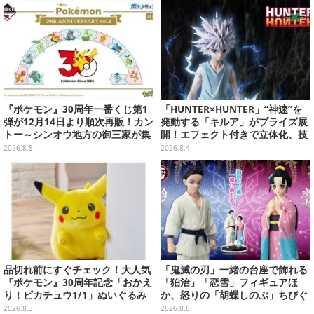
『ポケモン』30周年一番くじ第1
「HUNTER×HUNTER」“神速”を
弾が12月14日より順次再販！カン
発動する「キルア」がプライズ展
トー～シンオウ地方の御三家が集
開！エフェクト付きで立体化、技
まった時計、ぬいぐるみなど記念
名アクリルパネル付き
2026.8.5
2026.8.4
グッズ盛りだくさん
品切れ前にすぐチェック！大人気
「鬼滅の刃」一緒の台座で飾れる
『ポケモン』30周年記念「おかえ
「狛治」「恋雪」フィギュアほ
り！ピカチュウ1/1」ぬいぐるみ
か、怒りの「胡蝶しのぶ」ちびぐ
がポケモンセンターオンラインで
るみなどプライズが順次展開！
2026.8.3
2026.8.6