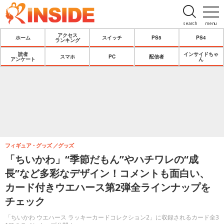
search
menu
アクセス
ホーム
スイッチ
PS5
PS4
ランキング
読者
インサイドちゃ
スマホ
PC
配信者
アンケート
ん
フィギュア・グッズ
グッズ
「ちいかわ」“季節だもん”やハチワレの“成
長”など多彩なデザイン！コメントも面白い、
カード付きウエハース第2弾全ラインナップを
チェック
「ちいかわ ウエハース ラッキーカードコレクション2」に収録されるカード全3