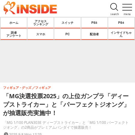
search
menu
アクセス
ホーム
スイッチ
PS5
PS4
ランキング
読者
インサイドちゃ
スマホ
PC
配信者
アンケート
ん
フィギュア・グッズ
フィギュア
「MG決選投票2025」の上位ガンプラ「ディー
プストライカー」と「パーフェクトジオング」
が抽選販売実施中！
「MG 1/100 PLAN303E ディープストライカー」と「MG 1/100 パーフェクト
ジオング」の2商品がプレミアムバンダイで抽選販売！
2025.9.8 Mon 12:25