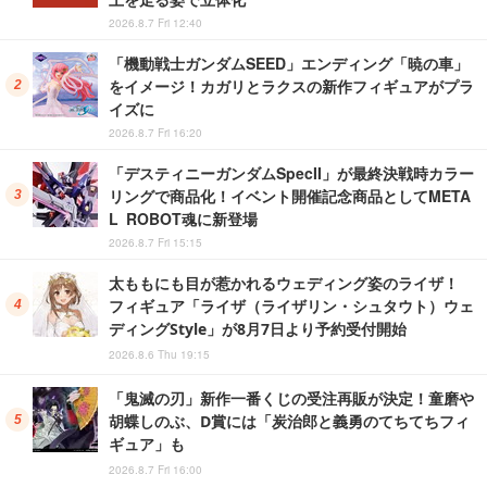
2026.8.7 Fri 12:40
「機動戦士ガンダムSEED」エンディング「暁の車」
をイメージ！カガリとラクスの新作フィギュアがプラ
イズに
2026.8.7 Fri 16:20
「デスティニーガンダムSpecII」が最終決戦時カラー
リングで商品化！イベント開催記念商品としてMETA
L ROBOT魂に新登場
2026.8.7 Fri 15:15
太ももにも目が惹かれるウェディング姿のライザ！
フィギュア「ライザ（ライザリン・シュタウト）ウェ
ディングStyle」が8月7日より予約受付開始
2026.8.6 Thu 19:15
「鬼滅の刃」新作一番くじの受注再販が決定！童磨や
胡蝶しのぶ、D賞には「炭治郎と義勇のてちてちフィ
ギュア」も
2026.8.7 Fri 16:00