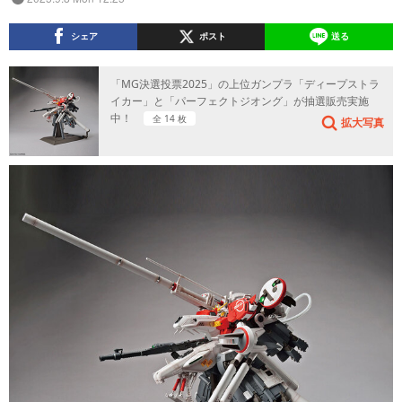
シェア
ポスト
送る
「MG決選投票2025」の上位ガンプラ「ディープストラ
イカー」と「パーフェクトジオング」が抽選販売実施
中！
全 14 枚
拡大写真