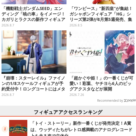
「機動戦士ガンダムSEED」エン
「ワンピース」“新四皇”が集結！
ディング「暁の車」をイメージ！
ガシャポンフィギュア「HG」シ
カガリとラクスの新作フィギュア
リーズ第2弾が8月第5週発売、集
がプライズに
めて並べたくなるクオリティ
2026.8.7
2026.8.5
『崩壊：スターレイル』ファイノ
「超かぐや姫！」の一番くじが可
ンの1/8スケールフィギュアが予
愛い！彩葉、ヤチヨら6人のビッ
約受付中！ロングコートにはメタ
グアクスタなどが展開
リック塗装を施し、高級感を演出
2026.8.7
2026.7.26
Recommended by
フィギュアアクセスランキング
「トイ・ストーリー」新作一番くじが発売決定！A賞
は、ウッディたちがレトロ感満載のアナログレコード
上を走る姿で立体化