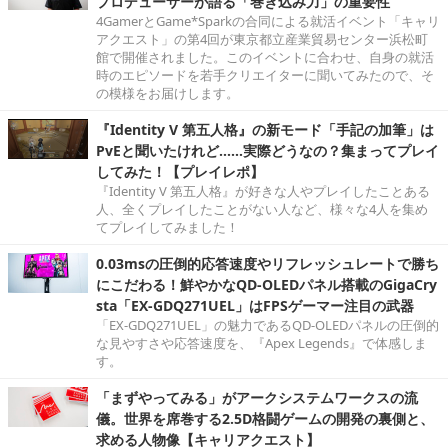
プロデューサーが語る「巻き込み力」の重要性
4GamerとGame*Sparkの合同による就活イベント「キャリ
アクエスト」の第4回が東京都立産業貿易センター浜松町
館で開催されました。このイベントに合わせ、自身の就活
時のエピソードを若手クリエイターに聞いてみたので、そ
の模様をお届けします。
『Identity V 第五人格』の新モード「手記の加筆」は
PvEと聞いたけれど……実際どうなの？集まってプレイ
してみた！【プレイレポ】
『Identity V 第五人格』が好きな人やプレイしたことある
人、全くプレイしたことがない人など、様々な4人を集め
てプレイしてみました！
0.03msの圧倒的応答速度やリフレッシュレートで勝ち
にこだわる！鮮やかなQD-OLEDパネル搭載のGigaCry
sta「EX-GDQ271UEL」はFPSゲーマー注目の武器
「EX-GDQ271UEL」の魅力であるQD-OLEDパネルの圧倒的
な見やすさや応答速度を、『Apex Legends』で体感しま
す。
「まずやってみる」がアークシステムワークスの流
儀。世界を席巻する2.5D格闘ゲームの開発の裏側と、
求める人物像【キャリアクエスト】