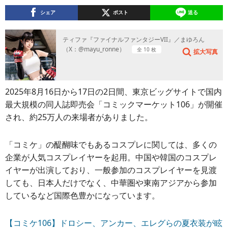
シェア
ポスト
送る
ティファ『ファイナルファンタジーVII』／まゆろん
（X：@mayu_ronne）
全 10 枚
拡大写真
2025年8月16日から17日の2日間、東京ビッグサイトで国内
最大規模の同人誌即売会「コミックマーケット106」が開催
され、約25万人の来場者がありました。
「コミケ」の醍醐味でもあるコスプレに関しては、多くの
企業が人気コスプレイヤーを起用。中国や韓国のコスプレ
イヤーが出演しており、一般参加のコスプレイヤーを見渡
しても、日本人だけでなく、中華圏や東南アジアから参加
しているなど国際色豊かになっています。
【コミケ106】ドロシー、アンカー、エレグらの夏衣装が眩