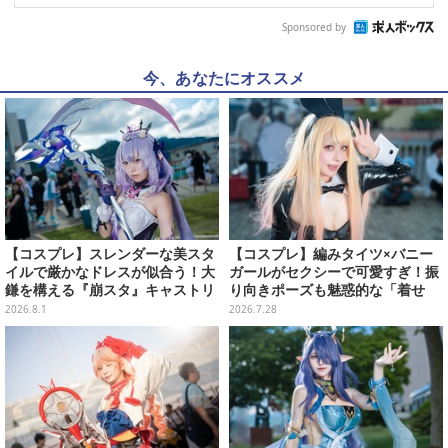
Sponsored by
今、あなたにオススメ
【コスプレ】スレンダーな美スタ
【コスプレ】編みタイツ×バニー
イルで厳かなドレスが似合う！大
ガールがセクシーで可愛すぎ！振
鎌を構える『崩スタ』キャストリ
り向きポーズも魅惑的な「着せ
スの美女レイヤーが可愛かった
恋」海夢の美女レイヤーが北海道
2026.8.1
2026.7.28
【写真8枚】
に降臨【写真8枚】