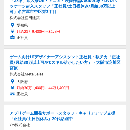
「27卒」即入寮OK・アニメ・映像作品のBlueray・DVDパ
ッケージ封入スタッフ「正社員/土日祝休み/月給30万以上
可」名古屋市中区栄3丁目
株式会社窪田建築
愛知県
月給25万9,400円～32万円
正社員
ゲーム向けUIデザイナーアシスタント正社員・駅チカ「正社
員/月給30万以上可/PCスキル活かしたい方」・大阪市淀川区
宮原
株式会社Meta Sales
大阪府
月給30万1,400円～44万1,400円
正社員
アプリゲーム開発サポートスタッフ・キャリアアップ支援
「正社員/土日祝休み」20代活躍中
Yts株式会社