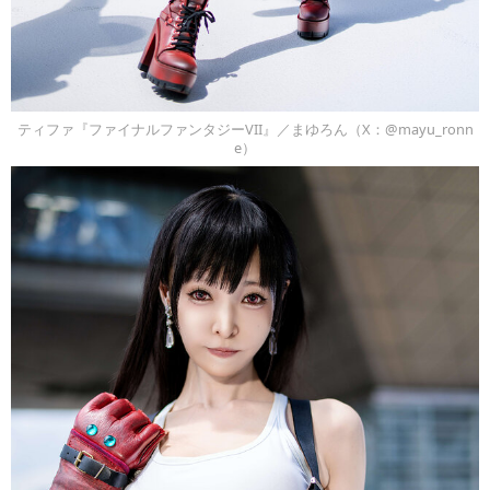
ティファ『ファイナルファンタジーVII』／まゆろん（X：@mayu_ronn
e）