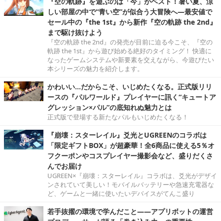
『空の軌跡』を遊ぶのは「今」がベスト！暑い夏、涼
しい部屋の中で“青い空”が似合う大冒険へ―最安値で
セール中の『the 1st』から新作『空の軌跡 the 2nd』
まで駆け抜けよう
『空の軌跡 the 2nd』の発売が目前に迫る今こそ、『空の
軌跡 the 1st』から遊び始める絶好のタイミング！ 快適に
なったゲームシステムや新要素を交えながら、今遊びたい
本シリーズの魅力を紹介します。
かわいい…だからこそ、いじめたくなる。正式版リリ
ースの『パルワールド』プレイヤーに訊く“キュートア
グレッション×パル”の底知れぬ魅力とは
正式版で登場する新たなパルもいじめたくなる！
『崩壊：スターレイル』爻光とUGREENのコラボは
「限定ギフトBOX」が超豪華！全6商品に使える5％オ
フクーポンやコスプレイヤー撮影会など、盛りだくさ
んでお届け
UGREEN×『崩壊：スターレイル』コラボは、爻光がデザイ
ンされていて美しい！モバイルバッテリーや急速充電器な
ど、ゲームと一緒に使いたいデバイスがてんこ盛り
若手抜擢の環境で学んだこと――アプリボットの運営