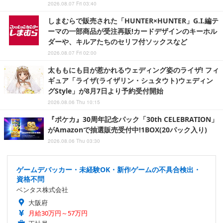
2026.08.07 Fri 03:40
しまむらで販売された「HUNTER×HUNTER」G.I.編テ
ーマの一部商品が受注再販!カードデザインのキーホル
ダーや、キルアたちのセリフ付ソックスなど
2026.08.07 Fri 02:00
太ももにも目が惹かれるウェディング姿のライザ! フィ
ギュア「ライザ(ライザリン・シュタウト)ウェディン
グStyle」が8月7日より予約受付開始
2026.08.06 Thu 10:15
『ポケカ』30周年記念パック「30th CELEBRATION」
がAmazonで抽選販売受付中!1BOX(20パック入り)
2026.08.06 Thu 03:30
ゲームデバッカー・未経験OK・新作ゲームの不具合検出・
資格不問
ベンタス株式会社
大阪府
月給30万円～57万円