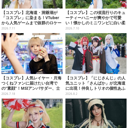
【コスプレ】北海道・洞爺湖が
【コスプレ】この頃流行りのキュ
「コスプレ」に染まる！VTuber
ーティーハニーが爽やかで可愛
から人気ゲームまで抜群のロケー
い！懐かしのミニワンピに白い柔
ションも必見な美女レイヤー10選
肌×美脚が映える【写真8枚】
2026.7.11
2026.7.10
【写真45枚】
【コスプレ】人気レイヤー・月海
【コスプレ】「にじさんじ」の人
つくねファンに届けたい台湾で
気ユニット「さんばか」が北海道
の“素顔”！MSIアンバサダー、士
に出現！仲良しトリオの個性あふ
林夜市ではエビ6匹＆荷物番に大
れる可愛さが北の大地で花開く
2026.7.18
2026.8.2
奮闘【写真27枚】
【写真17枚】