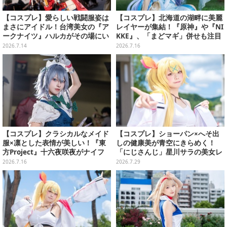
【コスプレ】愛らしい戦闘服姿は
【コスプレ】北海道の湖畔に美麗
まさにアイドル！台湾美女の『ア
レイヤーが集結！『原神』や『NI
ークナイツ』ハルカがその場にい
KKE』、「まどマギ」併せも注目
るだけで華がある可愛さだった
の美女たち11選【写真51枚】
2026.7.14
2026.7.16
【写真8枚】
【コスプレ】クラシカルなメイド
【コスプレ】ショーパン×へそ出
服×凛とした表情が美しい！『東
しの健康美が青空にきらめく！
方Project』十六夜咲夜がナイフ
「にじさんじ」星川サラの美女レ
片手にクールなポージングを魅せ
イヤーが北の大地で明るい笑顔を
2026.7.16
2026.7.29
る【写真7枚】
振りまく【写真9枚】