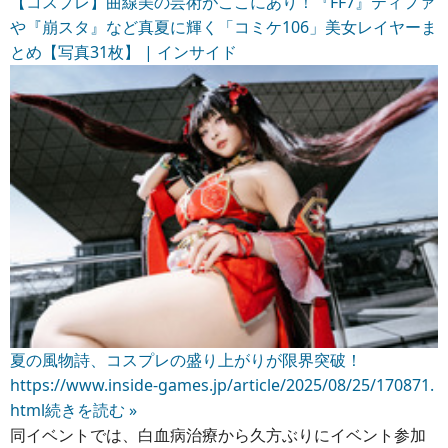
【コスプレ】曲線美の芸術がここにあり！『FF7』ティファ
や『崩スタ』など真夏に輝く「コミケ106」美女レイヤーま
とめ【写真31枚】 | インサイド
夏の風物詩、コスプレの盛り上がりが限界突破！
https://www.inside-games.jp/article/2025/08/25/170871.
html
続きを読む »
同イベントでは、白血病治療から久方ぶりにイベント参加