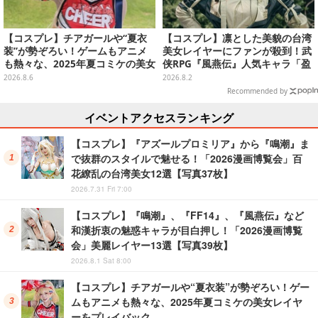
【コスプレ】チアガールや“夏衣
【コスプレ】凛とした美貌の台湾
装”が勢ぞろい！ゲームもアニメ
美女レイヤーにファンが殺到！武
も熱々な、2025年夏コミケの美女
侠RPG『風燕伝』人気キャラ「盈
レイヤーをプレイバック
盈」を完璧に再現して会場を沸か
2026.8.6
2026.8.2
せる【写真19枚】
Recommended by
イベントアクセスランキング
【コスプレ】『アズールプロミリア』から『鳴潮』ま
で抜群のスタイルで魅せる！「2026漫画博覧会」百
花繚乱の台湾美女12選【写真37枚】
2026.7.31 Fri 7:00
【コスプレ】『鳴潮』、『FF14』、『風燕伝』など
和漢折衷の魅惑キャラが目白押し！「2026漫画博覧
会」美麗レイヤー13選【写真39枚】
2026.8.1 Sat 8:00
【コスプレ】チアガールや“夏衣装”が勢ぞろい！ゲー
ムもアニメも熱々な、2025年夏コミケの美女レイヤ
ーをプレイバック