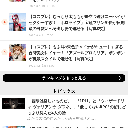
2026.8.6 Thu 21:10
【コスプレ】むっちり太ももが際立つ透けニーハイが
セクシーすぎ！「ホロライブ」宝鐘マリン船長が反則
級の可愛いへそ出し姿で魅せる【写真8枚】
2026.8.4 Tue 7:00
【コスプレ】もふ耳×朱色チャイナがキュートすぎる
台湾美女レイヤー！『アズールプロミリア』ポンポン
が狐娘スタイルで魅せる【写真9枚】
2026.8.8 Sat 12:00
ランキングをもっと見る
トピックス
「冒険は楽しいものだ」 ─『FF11』と『ウィザードリ
ィ ヴァリアンツ ダフネ』、"優しくないRPG"の沼にど
っぷり沈んだ4人の話
ふたつの沼の住人たちが語る奥深さとは。