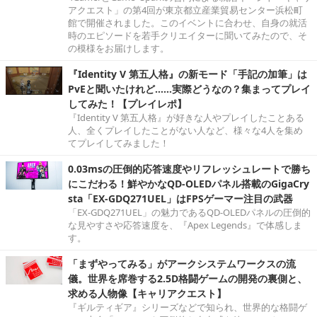
アクエスト」の第4回が東京都立産業貿易センター浜松町
館で開催されました。このイベントに合わせ、自身の就活
時のエピソードを若手クリエイターに聞いてみたので、そ
の模様をお届けします。
『Identity V 第五人格』の新モード「手記の加筆」は
PvEと聞いたけれど……実際どうなの？集まってプレイ
してみた！【プレイレポ】
『Identity V 第五人格』が好きな人やプレイしたことある
人、全くプレイしたことがない人など、様々な4人を集め
てプレイしてみました！
0.03msの圧倒的応答速度やリフレッシュレートで勝ち
にこだわる！鮮やかなQD-OLEDパネル搭載のGigaCry
sta「EX-GDQ271UEL」はFPSゲーマー注目の武器
「EX-GDQ271UEL」の魅力であるQD-OLEDパネルの圧倒的
な見やすさや応答速度を、『Apex Legends』で体感しま
す。
「まずやってみる」がアークシステムワークスの流
儀。世界を席巻する2.5D格闘ゲームの開発の裏側と、
求める人物像【キャリアクエスト】
『ギルティギア』シリーズなどで知られ、世界的な格闘ゲ