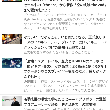
セール中の『the 1st』から新作『空の軌跡 the 2nd』
まで駆け抜けよう
『空の軌跡 the 2nd』の発売が目前に迫る今こそ、『空の
軌跡 the 1st』から遊び始める絶好のタイミング！ 快適に
なったゲームシステムや新要素を交えながら、今遊びたい
本シリーズの魅力を紹介します。
かわいい…だからこそ、いじめたくなる。正式版リリ
ースの『パルワールド』プレイヤーに訊く“キュートア
グレッション×パル”の底知れぬ魅力とは
正式版で登場する新たなパルもいじめたくなる！
『崩壊：スターレイル』爻光とUGREENのコラボは
「限定ギフトBOX」が超豪華！全6商品に使える5％オ
フクーポンやコスプレイヤー撮影会など、盛りだくさ
んでお届け
UGREEN×『崩壊：スターレイル』コラボは、爻光がデザイ
ンされていて美しい！モバイルバッテリーや急速充電器な
ど、ゲームと一緒に使いたいデバイスがてんこ盛り
若手抜擢の環境で学んだこと――アプリボットの運営
プロデューサーが語る「巻き込み力」の重要性
4GamerとGame*Sparkの合同による就活イベント「キャリ