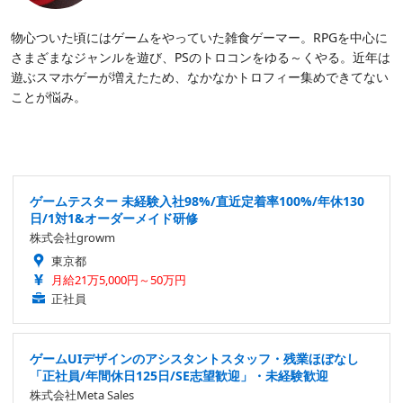
物心ついた頃にはゲームをやっていた雑食ゲーマー。RPGを中心に
さまざまなジャンルを遊び、PSのトロコンをゆる～くやる。近年は
遊ぶスマホゲーが増えたため、なかなかトロフィー集めできてない
ことが悩み。
ゲームテスター 未経験入社98%/直近定着率100%/年休130
日/1対1&オーダーメイド研修
株式会社growm
東京都
月給21万5,000円～50万円
正社員
ゲームUIデザインのアシスタントスタッフ・残業ほぼなし
「正社員/年間休日125日/SE志望歓迎」・未経験歓迎
株式会社Meta Sales