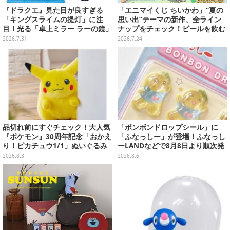
『ドラクエ』見た目が良すぎる
「エニマイくじ ちいかわ」“夏の
「キングスライムの提灯」に注
思い出”テーマの新作、全ライン
目！光る「卓上ミラー ラーの鏡」
ナップをチェック！ビールを飲む
ほか6プライズが8月順次展開
「くりまんじゅう」ぬいぐるみな
2026.7.31
2026.7.24
ど
品切れ前にすぐチェック！大人気
「ボンボンドロップシール」に
『ポケモン』30周年記念「おかえ
「ふなっしー」が登場！ふなっし
り！ピカチュウ1/1」ぬいぐるみ
ーLANDなどで8月8日より順次発
がポケモンセンターオンラインで
売
2026.8.3
2026.8.6
販売中