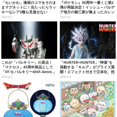
「ちいかわ」漫画のコマをそのま
『ポケモン』30周年一番くじ第2
まマグネットに！当たったらラッ
弾が再販決定！イッシュ～パルデ
キーなレア3種も見逃せない
ア地方の御三家が集まったカレン
ダー、ぬいぐるみなど記念グッズ
2026.8.2
2026.8.5
盛りだくさん
これが「バルキリー」の原点！
「HUNTER×HUNTER」“神速”を
「マクロス」45周年商品として
発動する「キルア」がプライズ展
「VF-1J バルキリー45th Anniv.」
開！エフェクト付きで立体化、技
が予約開始
名アクリルパネル付き
2026.8.3
2026.8.4