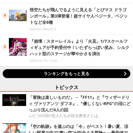
悟空たちが飛んでるように見える「とびマス ドラゴ
ンボール」第3弾登場！超サイヤ人ベジータ、ベジッ
トなど全6種
2026.8.5 Wed 9:15
『崩壊：スターレイル』より「火花」1/7スケールフ
ィギュアが予約受付中！いたずらっぽい笑み、シルク
ハット型のステージが華やかさを演出
2026.8.6 Thu 10:50
ランキングをもっと見る
トピックス
「冒険は楽しいものだ」 ─『FF11』と『ウィザードリ
ィ ヴァリアンツ ダフネ』、"優しくないRPG"の沼にど
っぷり沈んだ4人の話
ふたつの沼の住人たちが語る奥深さとは。
『空の軌跡』を遊ぶのは「今」がベスト！暑い夏、涼
しい部屋の中で“青い空”が似合う大冒険へ―最安値で