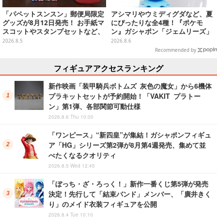
「パペットスンスン」郵便局限定
アシマリやウミディグダなど、夏
グッズが8月12日発売！ お手紙マ
にぴったりな全4種！『ポケモ
スコットやスタンプセットなど、
ン』ガシャポン「ジェムリーズ」
可愛すぎる全5アイテムがライン
第13弾が8月第5週より発売
2026.8.5
2026.8.6
ナップ
Recommended by
フィギュアアクセスランキング
新作映画「装甲騎兵ボトムズ 灰色の魔女」から6機体
プラキットセットが予約開始！「VAKIT プラトー
ン」第1弾、各部関節可動仕様
2026.8.6 Thu 10:00
「ワンピース」“新四皇”が集結！ガシャポンフィギュ
ア「HG」シリーズ第2弾が8月第4週発売、集めて並
べたくなるクオリティ
2026.8.5 Wed 12:45
「ぼっち・ざ・ろっく！」新作一番くじ第5弾が発売
決定！先行して「結束バンド」メンバー、「廣井きく
り」のメイド衣装フィギュアを公開
2026.8.4 Tue 10:10