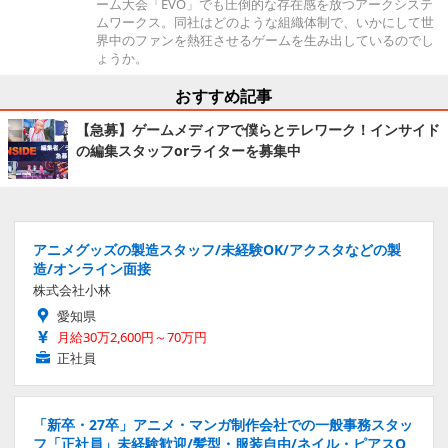
ーム大会「EVO」でも圧倒的な存在感を放つアークシステ
ムワークス。同社はどのような組織体制で、いかにして世
界中のファンを熱狂させるゲームを生み出しているのでし
ょうか。
おすすめ記事
【急募】ゲームメディアで僕らとテレワーク！インサイド
の編集スタッフorライターを募集中
アニメグッズの製造スタッフ/未経験OK/アクスタなどの製
造/オンライン面接
株式会社小林
愛知県
月給30万2,600円～70万円
正社員
「新卒・27卒」アニメ・マンガ制作会社での一般事務スタッ
フ「正社員」未経験歓迎/髪型・服装自由/ネイル・ピアスO