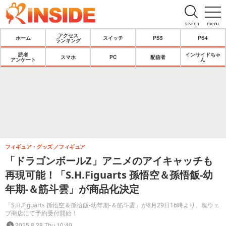
search
menu
アクセス
ホーム
スイッチ
PS5
PS4
ランキング
読者
インサイドちゃ
スマホ
PC
配信者
アンケート
ん
フィギュア・グッズ
フィギュア
「ドラゴンボールZ」アニメのアイキャッチも
再現可能！「S.H.Figuarts 孫悟空＆孫悟飯-幼
年期-＆筋斗雲」が商品化決定
「S.H.Figuarts 孫悟空＆孫悟飯-幼年期-＆筋斗雲」が8月29日16時より、魂ウェ
ブ商店にて予約受付開始！
2025.8.28 Thu 10:40