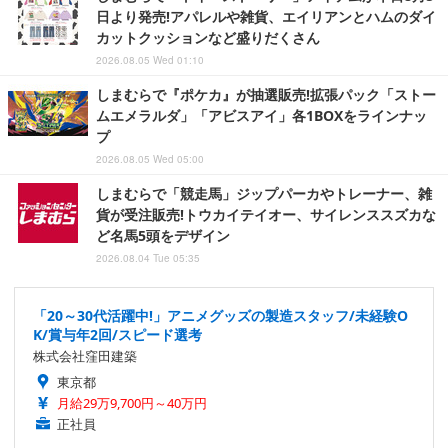
日より発売!アパレルや雑貨、エイリアンとハムのダイ
カットクッションなど盛りだくさん
2026.08.05 Wed 01:10
しまむらで『ポケカ』が抽選販売!拡張パック「ストー
ムエメラルダ」「アビスアイ」各1BOXをラインナッ
プ
2026.08.05 Wed 05:00
しまむらで「競走馬」ジップパーカやトレーナー、雑
貨が受注販売!トウカイテイオー、サイレンススズカな
ど名馬5頭をデザイン
2026.08.04 Tue 05:35
「20～30代活躍中!」アニメグッズの製造スタッフ/未経験O
K/賞与年2回/スピード選考
株式会社窪田建築
東京都
月給29万9,700円～40万円
正社員