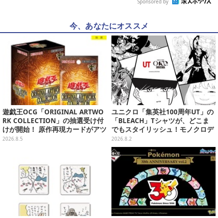
Sponsored by
今、あなたにオススメ
遊戯王OCG「ORIGINAL ARTWO
ユニクロ「集英社100周年UT」の
RK COLLECTION」の抽選受け付
「BLEACH」Tシャツが、どこま
けが開始！ 原作再現カードがアツ
でもスタイリッシュ！モノクロデ
いスペシャルパック
ザインもクール
2026.8.5
2026.8.2