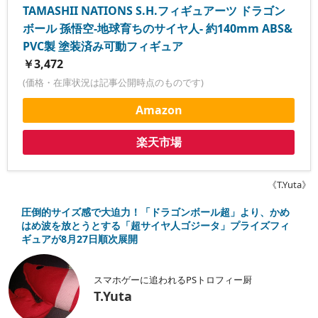
TAMASHII NATIONS S.H.フィギュアーツ ドラゴン
ボール 孫悟空-地球育ちのサイヤ人- 約140mm ABS&
PVC製 塗装済み可動フィギュア
￥3,472
(価格・在庫状況は記事公開時点のものです)
Amazon
楽天市場
《T.Yuta》
圧倒的サイズ感で大迫力！「ドラゴンボール超」より、かめ
はめ波を放とうとする「超サイヤ人ゴジータ」プライズフィ
ギュアが8月27日順次展開
スマホゲーに追われるPSトロフィー厨
T.Yuta