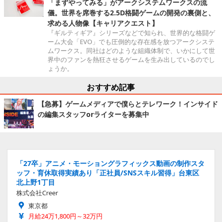
「まずやってみる」がアークシステムワークスの流
儀。世界を席巻する2.5D格闘ゲームの開発の裏側と、
求める人物像【キャリアクエスト】
『ギルティギア』シリーズなどで知られ、世界的な格闘ゲ
ーム大会「EVO」でも圧倒的な存在感を放つアークシステ
ムワークス。同社はどのような組織体制で、いかにして世
界中のファンを熱狂させるゲームを生み出しているのでし
ょうか。
おすすめ記事
【急募】ゲームメディアで僕らとテレワーク！インサイド
の編集スタッフorライターを募集中
「27卒」アニメ・モーショングラフィックス動画の制作スタ
ッフ・育休取得実績あり「正社員/SNSスキル習得」台東区
北上野1丁目
株式会社Creer
東京都
月給24万1,800円～32万円