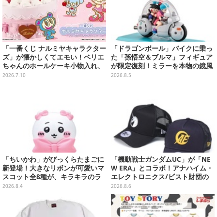
「一番くじ ナルミヤキャラクター
「ドラゴンボール」バイクに乗っ
ズ」が懐かしくてエモい！ベリエ
た「孫悟空＆ブルマ」フィギュア
ちゃんのホールケーキ小物入れ、
が限定復刻！ミラーを本物の鏡風
ナカムラくんのマスコットなど全
や、ブルマの目元が映りこむ描写
2026.7.10
2026.8.5
ラインナップ公開
にできるステッカーを収録
「ちいかわ」がびっくらたまごに
「機動戦士ガンダムUC」が「NE
新登場！大きなリボンが可愛いマ
W ERA」とコラボ！アナハイム・
スコット全8種が、キラキラのラ
エレクトロニクス/ビスト財団の
メ入り入浴剤から飛び出す
キャップが予約開始
2026.8.4
2026.8.6