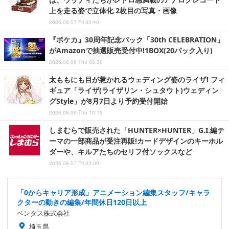
上を走る姿で立体化 2枚目の写真・画像
2026.08.07 Fri 03:40
『ポケカ』30周年記念パック「30th CELEBRATION」
がAmazonで抽選販売受付中!1BOX(20パック入り)
2026.08.06 Thu 03:30
太ももにも目が惹かれるウェディング姿のライザ! フィ
ギュア「ライザ(ライザリン・シュタウト)ウェディン
グStyle」が8月7日より予約受付開始
2026.08.06 Thu 10:15
しまむらで販売された「HUNTER×HUNTER」G.I.編テ
ーマの一部商品が受注再販!カードデザインのキーホル
ダーや、キルアたちのセリフ付ソックスなど
2026.08.07 Fri 02:00
「0からキャリア形成」アニメーション編集スタッフ/キャラ
クターの動きの編集/年間休日120日以上
ベンタス株式会社
埼玉県