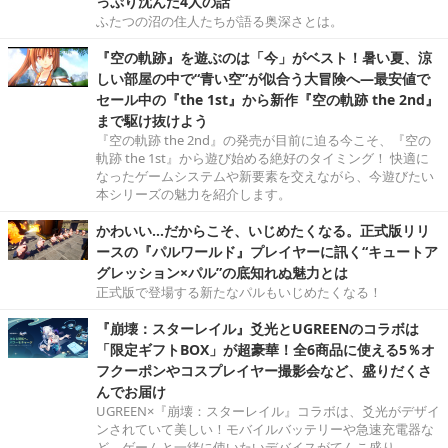
っぷり沈んだ4人の話
ふたつの沼の住人たちが語る奥深さとは。
『空の軌跡』を遊ぶのは「今」がベスト！暑い夏、涼
しい部屋の中で“青い空”が似合う大冒険へ―最安値で
セール中の『the 1st』から新作『空の軌跡 the 2nd』
まで駆け抜けよう
『空の軌跡 the 2nd』の発売が目前に迫る今こそ、『空の
軌跡 the 1st』から遊び始める絶好のタイミング！ 快適に
なったゲームシステムや新要素を交えながら、今遊びたい
本シリーズの魅力を紹介します。
かわいい…だからこそ、いじめたくなる。正式版リリ
ースの『パルワールド』プレイヤーに訊く“キュートア
グレッション×パル”の底知れぬ魅力とは
正式版で登場する新たなパルもいじめたくなる！
『崩壊：スターレイル』爻光とUGREENのコラボは
「限定ギフトBOX」が超豪華！全6商品に使える5％オ
フクーポンやコスプレイヤー撮影会など、盛りだくさ
んでお届け
UGREEN×『崩壊：スターレイル』コラボは、爻光がデザイ
ンされていて美しい！モバイルバッテリーや急速充電器な
ど、ゲームと一緒に使いたいデバイスがてんこ盛り