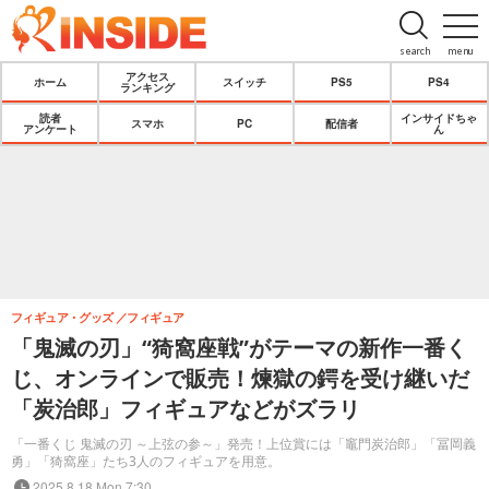
search
menu
アクセス
ホーム
スイッチ
PS5
PS4
ランキング
読者
インサイドちゃ
スマホ
PC
配信者
アンケート
ん
フィギュア・グッズ
フィギュア
「鬼滅の刃」“猗窩座戦”がテーマの新作一番く
じ、オンラインで販売！煉獄の鍔を受け継いだ
「炭治郎」フィギュアなどがズラリ
「一番くじ 鬼滅の刃 ～上弦の参～」発売！上位賞には「竈門炭治郎」「冨岡義
勇」「猗窩座」たち3人のフィギュアを用意。
2025.8.18 Mon 7:30