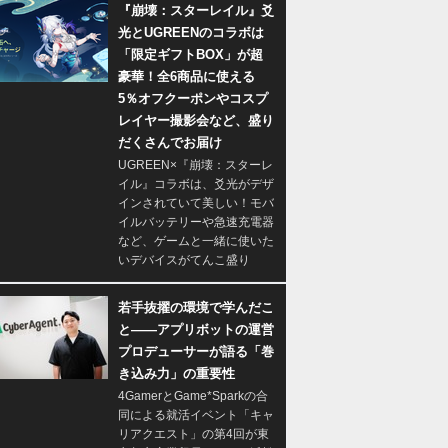
『崩壊：スターレイル』爻
光とUGREENのコラボは
「限定ギフトBOX」が超
豪華！全6商品に使える
5％オフクーポンやコスプ
レイヤー撮影会など、盛り
だくさんでお届け
UGREEN×『崩壊：スターレ
イル』コラボは、爻光がデザ
インされていて美しい！モバ
イルバッテリーや急速充電器
など、ゲームと一緒に使いた
いデバイスがてんこ盛り
若手抜擢の環境で学んだこ
と――アプリボットの運営
プロデューサーが語る「巻
き込み力」の重要性
4GamerとGame*Sparkの合
同による就活イベント「キャ
リアクエスト」の第4回が東