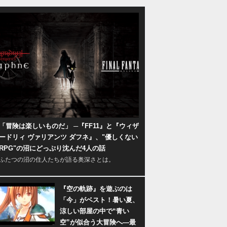
「冒険は楽しいものだ」 ─『FF11』と『ウィザ
ードリィ ヴァリアンツ ダフネ』、"優しくない
RPG"の沼にどっぷり沈んだ4人の話
ふたつの沼の住人たちが語る奥深さとは。
『空の軌跡』を遊ぶのは
「今」がベスト！暑い夏、
涼しい部屋の中で“青い
空”が似合う大冒険へ―最