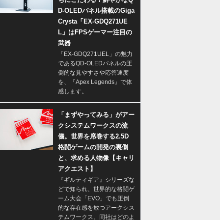
D-OLEDパネル搭載のGiga
Crysta「EX-GDQ271UE
L」はFPSゲーマー注目の
武器
「EX-GDQ271UEL」の魅力
であるQD-OLEDパネルの圧
倒的な見やすさや応答速度
を、『Apex Legends』で体
感します。
「まずやってみる」がアー
クシステムワークスの流
儀。世界を席巻する2.5D
格闘ゲームの開発の裏側
と、求める人物像【キャリ
アクエスト】
『ギルティギア』シリーズな
どで知られ、世界的な格闘ゲ
ーム大会「EVO」でも圧倒
的な存在感を放つアークシス
テムワークス。同社はどのよ