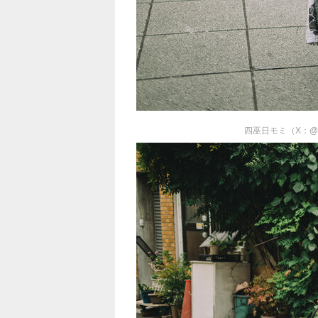
四巫日モミ（X：@momi