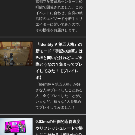
京都立産業貿易センター浜松
町館で開催されました。この
イベントに合わせ、自身の就
活時のエピソードを若手クリ
エイターに聞いてみたので、
その模様をお届けします。
『Identity V 第五人格』の
新モード「手記の加筆」は
PvEと聞いたけれど……実
際どうなの？集まってプレ
イしてみた！【プレイレ
ポ】
『Identity V 第五人格』が好
きな人やプレイしたことある
人、全くプレイしたことがな
い人など、様々な4人を集め
てプレイしてみました！
0.03msの圧倒的応答速度
やリフレッシュレートで勝
ちにこだわる！鮮やかなQ