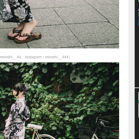
hi__44、Instagram：momihi__444）