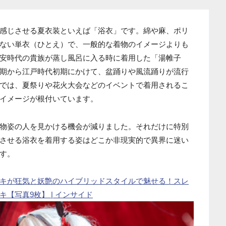
感じさせる夏衣装といえば「浴衣」です。綿や麻、ポリ
ない単衣（ひとえ）で、一般的な着物のイメージよりも
安時代の貴族が蒸し風呂に入る時に着用した「湯帷子
期から江戸時代初期にかけて、盆踊りや風流踊りが流行
では、夏祭りや花火大会などのイベントで着用されるこ
イメージが根付いています。
物姿の人を見かける機会が減りました。それだけに特別
させる浴衣を着用する姿はどこか非現実的で異界に迷い
す。
キが狂気と妖艶のハイブリッドスタイルで魅せる！スレ
【写真9枚】 | インサイド