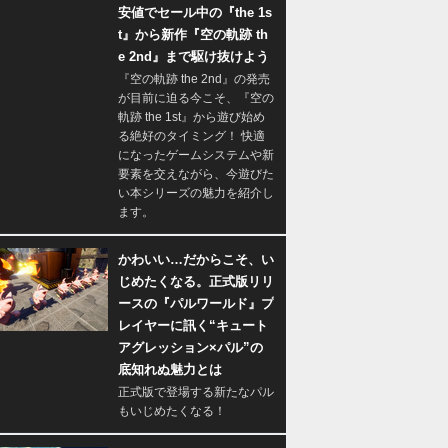
安値でセール中の『the 1s
t』から新作『空の軌跡 th
e 2nd』まで駆け抜けよう
『空の軌跡 the 2nd』の発売
が目前に迫る今こそ、『空の
軌跡 the 1st』から遊び始め
る絶好のタイミング！ 快適
になったゲームシステムや新
要素を交えながら、今遊びた
い本シリーズの魅力を紹介し
ます。
かわいい…だからこそ、い
じめたくなる。正式版リリ
ースの『パルワールド』プ
レイヤーに訊く“キュート
アグレッション×パル”の
底知れぬ魅力とは
正式版で登場する新たなパル
もいじめたくなる！