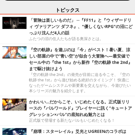
トピックス
「冒険は楽しいものだ」 ─『FF11』と『ウィザードリ
ィ ヴァリアンツ ダフネ』、"優しくないRPG"の沼にど
っぷり沈んだ4人の話
ふたつの沼の住人たちが語る奥深さとは。
『空の軌跡』を遊ぶのは「今」がベスト！暑い夏、涼
しい部屋の中で“青い空”が似合う大冒険へ―最安値で
セール中の『the 1st』から新作『空の軌跡 the 2nd』
まで駆け抜けよう
『空の軌跡 the 2nd』の発売が目前に迫る今こそ、『空の
軌跡 the 1st』から遊び始める絶好のタイミング！ 快適に
なったゲームシステムや新要素を交えながら、今遊びたい
本シリーズの魅力を紹介します。
かわいい…だからこそ、いじめたくなる。正式版リリ
ースの『パルワールド』プレイヤーに訊く“キュートア
グレッション×パル”の底知れぬ魅力とは
正式版で登場する新たなパルもいじめたくなる！
『崩壊：スターレイル』爻光とUGREENのコラボは