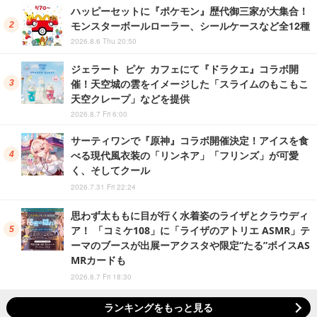
ハッピーセットに『ポケモン』歴代御三家が大集合！
モンスターボールローラー、シールケースなど全12種
2026.8.6 Thu 20:50
ジェラート ピケ カフェにて『ドラクエ』コラボ開
催！天空城の雲をイメージした「スライムのもこもこ
天空クレープ」などを提供
2026.8.7 Fri 6:00
サーティワンで『原神』コラボ開催決定！アイスを食
べる現代風衣装の「リンネア」「フリンズ」が可愛
く、そしてクール
2026.7.31 Fri 22:24
思わず太ももに目が行く水着姿のライザとクラウディ
ア！ 「コミケ108」に「ライザのアトリエ ASMR」テ
ーマのブースが出展ーアクスタや限定“たる”ボイスAS
MRカードも
2026.8.7 Fri 18:30
ランキングをもっと見る