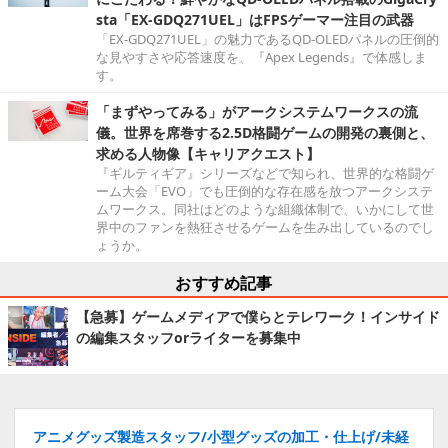
sta「EX-GDQ271UEL」はFPSゲーマー注目の武器
「EX-GDQ271UEL」の魅力であるQD-OLEDパネルの圧倒的
な見やすさや応答速度を、『Apex Legends』で体感しま
す。
「まずやってみる」がアークシステムワークスの流
儀。世界を席巻する2.5D格闘ゲームの開発の裏側と、
求める人物像【キャリアクエスト】
『ギルティギア』シリーズなどで知られ、世界的な格闘ゲ
ーム大会「EVO」でも圧倒的な存在感を放つアークシステ
ムワークス。同社はどのような組織体制で、いかにして世
界中のファンを熱狂させるゲームを生み出しているのでし
ょうか。
おすすめ記事
【急募】ゲームメディアで僕らとテレワーク！インサイド
の編集スタッフorライターを募集中
アニメグッズ製造スタッフ/小型グッズの加工・仕上げ/未経