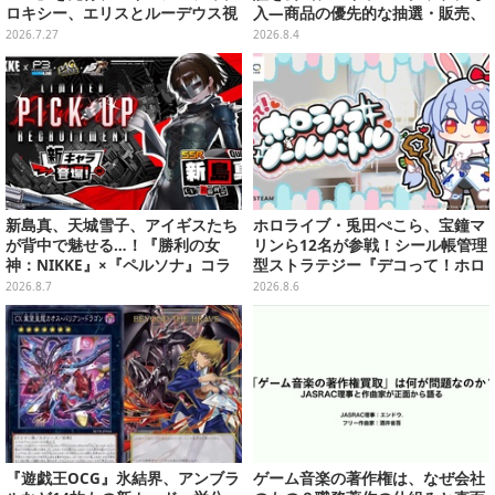
ロキシー、エリスとルーデウス視
入―商品の優先的な抽選・販売、
点でイチャイチャできるマイルー
公式大会への参加申し込みに活用
2026.7.27
2026.8.4
ム機能も存在しており……!?
新島真、天城雪子、アイギスたち
ホロライブ・兎田ぺこら、宝鐘マ
が背中で魅せる…！『勝利の女
リンら12名が参戦！シール帳管理
神：NIKKE』×『ペルソナ』コラ
型ストラテジー『デコって！ホロ
ボキャラ＆KV解禁
ライブシールバトル』Steamスト
2026.8.7
2026.8.6
アページ公開
『遊戯王OCG』氷結界、アンブラ
ゲーム音楽の著作権は、なぜ会社