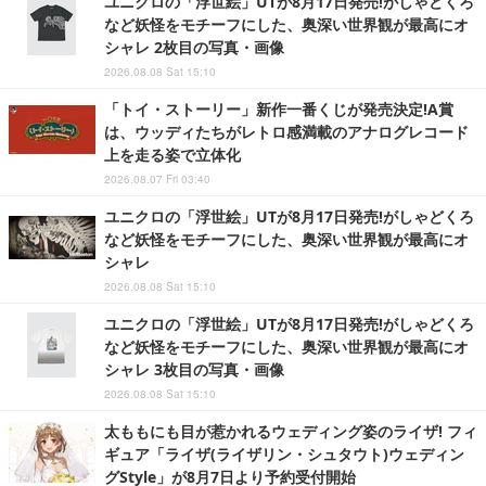
ユニクロの「浮世絵」UTが8月17日発売!がしゃどくろ
など妖怪をモチーフにした、奥深い世界観が最高にオ
シャレ 2枚目の写真・画像
2026.08.08 Sat 15:10
「トイ・ストーリー」新作一番くじが発売決定!A賞
は、ウッディたちがレトロ感満載のアナログレコード
上を走る姿で立体化
2026.08.07 Fri 03:40
ユニクロの「浮世絵」UTが8月17日発売!がしゃどくろ
など妖怪をモチーフにした、奥深い世界観が最高にオ
シャレ
2026.08.08 Sat 15:10
ユニクロの「浮世絵」UTが8月17日発売!がしゃどくろ
など妖怪をモチーフにした、奥深い世界観が最高にオ
シャレ 3枚目の写真・画像
2026.08.08 Sat 15:10
太ももにも目が惹かれるウェディング姿のライザ! フィ
ギュア「ライザ(ライザリン・シュタウト)ウェディン
グStyle」が8月7日より予約受付開始