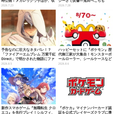
時公開！メガレックウザほか、収
シーさで反響―兎田ぺこらも
録カード解禁に期待
「こ、こんなことが許されていい
2026.7.23
2026.7.28
のか？」と興奮隠せず
予告なのに壮大なネタバレ！？
ハッピーセットに『ポケモン』歴
「ファイアーエムブレム 万紫千紅
代御三家が大集合！モンスターボ
Direct」で明かされた物語にファ
ールローラー、シールケースなど
ンも震え上がる
全12種
2026.8.5
2026.8.6
新作スマホゲーム『無職転生 クロ
『ポケカ』マイナンバーカード認
エコ』を先行プレイ！シルフィ、
証を公式プレイヤーズクラブに導