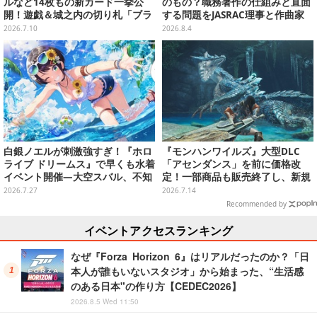
ルなど14枚もの新カード一挙公
のもの？職務著作の仕組みと直面
開！遊戯＆城之内の切り札「ブラ
する問題をJASRAC理事と作曲家
ック・デーモンズ・ドラゴン」も
が徹底解説【CEDEC 2026】
2026.7.10
2026.8.4
新たな装いで登場
白銀ノエルが刺激強すぎ！『ホロ
『モンハンワイルズ』大型DLC
ライブ ドリームス』で早くも水着
「アセンダンス」を前に価格改
イベント開催―大空スバル、不知
定！一部商品も販売終了し、新規
火フレアら5人が夏の装いで登場
セットを追加
2026.7.27
2026.7.14
Recommended by
イベントアクセスランキング
なぜ『Forza Horizon 6』はリアルだったのか？「日
本人が誰もいないスタジオ」から始まった、“生活感
のある日本"の作り方【CEDEC2026】
2026.8.5 Wed 11:50