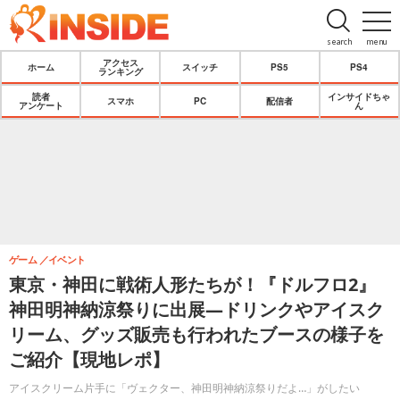
search
menu
アクセス
ホーム
スイッチ
PS5
PS4
ランキング
読者
インサイドちゃ
スマホ
PC
配信者
アンケート
ん
ゲーム
イベント
東京・神田に戦術人形たちが！『ドルフロ2』
神田明神納涼祭りに出展―ドリンクやアイスク
リーム、グッズ販売も行われたブースの様子を
ご紹介【現地レポ】
アイスクリーム片手に「ヴェクター、神田明神納涼祭りだよ…」がしたい