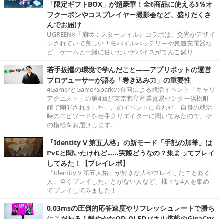
「限定ギフトBOX」が超豪華！全6商品に使える5％オ
フクーポンやコスプレイヤー撮影会など、盛りだくさ
んでお届け
UGREEN×『崩壊：スターレイル』コラボは、爻光がデザイ
ンされていて美しい！モバイルバッテリーや急速充電器な
ど、ゲームと一緒に使いたいデバイスがてんこ盛り
若手抜擢の環境で学んだこと――アプリボットの運営
プロデューサーが語る「巻き込み力」の重要性
4GamerとGame*Sparkの合同による就活イベント「キャリ
アクエスト」の第4回が東京都立産業貿易センター浜松町
館で開催されました。このイベントに合わせ、自身の就活
時のエピソードを若手クリエイターに聞いてみたので、そ
の模様をお届けします。
『Identity V 第五人格』の新モード「手記の加筆」は
PvEと聞いたけれど……実際どうなの？集まってプレイ
してみた！【プレイレポ】
『Identity V 第五人格』が好きな人やプレイしたことある
人、全くプレイしたことがない人など、様々な4人を集め
てプレイしてみました！
0.03msの圧倒的応答速度やリフレッシュレートで勝ち
にこだわる！鮮やかなQD-OLEDパネル搭載のGigaCry