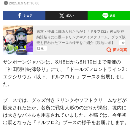
2025.8.9 Sat 16:00
シェア
ポスト
送る
東京・神田に戦術人形たちが！『ドルフロ2』神田明神
納涼祭りに出展―ドリンクやアイスクリーム、グッズ販
売も行われたブースの様子をご紹介【現地レポ】
全
12 枚
拡大写真
サンボーンジャパンは、8月8日から8月10日まで開催の
「神田明神納涼祭り」にて、『ドールズフロントライン2：
エクシリウム（以下、ドルフロ2）』ブースを出展しまし
た。
ブースでは、グッズ付きドリンクやソフトクリームなどが
販売されたほか、各所に戦術人形ののぼりが掲出。境内に
は大きなパネルも用意されていました。本稿では、今年初
出展となった『ドルフロ2』ブースの様子をお届けします。