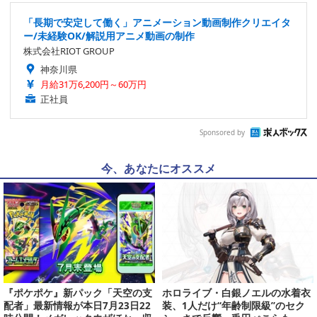
「長期で安定して働く」アニメーション動画制作クリエイタ
ー/未経験OK/解説用アニメ動画の制作
株式会社RIOT GROUP
神奈川県
月給31万6,200円～60万円
正社員
Sponsored by
今、あなたにオススメ
『ポケポケ』新パック「天空の支
ホロライブ・白銀ノエルの水着衣
配者」最新情報が本日7月23日22
装、1人だけ“年齢制限級”のセク