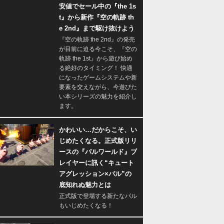
安値でセール中の『the 1s
t』から新作『空の軌跡 th
e 2nd』まで駆け抜けよう
『空の軌跡 the 2nd』の発売
が目前に迫る今こそ、『空の
軌跡 the 1st』から遊び始め
る絶好のタイミング！ 快適
になったゲームシステムや新
要素を交えながら、今遊びた
い本シリーズの魅力を紹介し
ます。
かわいい…だからこそ、い
じめたくなる。正式版リリ
ースの『パルワールド』プ
レイヤーに訊く“キュート
アグレッション×パル”の
底知れぬ魅力とは
正式版で登場する新たなパル
もいじめたくなる！