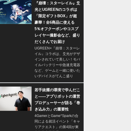
『崩壊：スターレイル』爻
光とUGREENのコラボは
「限定ギフトBOX」が超
豪華！全6商品に使える
5％オフクーポンやコスプ
レイヤー撮影会など、盛り
だくさんでお届け
UGREEN×『崩壊：スターレ
イル』コラボは、爻光がデザ
インされていて美しい！モバ
イルバッテリーや急速充電器
など、ゲームと一緒に使いた
いデバイスがてんこ盛り
若手抜擢の環境で学んだこ
と――アプリボットの運営
プロデューサーが語る「巻
き込み力」の重要性
4GamerとGame*Sparkの合
同による就活イベント「キャ
リアクエスト」の第4回が東