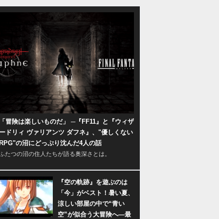
「冒険は楽しいものだ」 ─『FF11』と『ウィザ
ードリィ ヴァリアンツ ダフネ』、"優しくない
RPG"の沼にどっぷり沈んだ4人の話
ふたつの沼の住人たちが語る奥深さとは。
『空の軌跡』を遊ぶのは
「今」がベスト！暑い夏、
涼しい部屋の中で“青い
空”が似合う大冒険へ―最