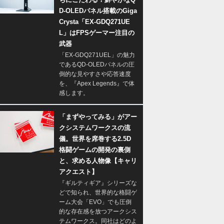
D-OLEDパネル搭載のGiga
Crysta「EX-GDQ271UE
L」はFPSゲーマー注目の
武器
「EX-GDQ271UEL」の魅力
であるQD-OLEDパネルの圧
倒的な見やすさや応答速度
を、『Apex Legends』で体
感します。
「まずやってみる」がアー
クシステムワークスの流
儀。世界を席巻する2.5D
格闘ゲームの開発の裏側
と、求める人物像【キャリ
アクエスト】
『ギルティギア』シリーズな
どで知られ、世界的な格闘ゲ
ーム大会「EVO」でも圧倒
的な存在感を放つアークシス
テムワークス。同社はどのよ