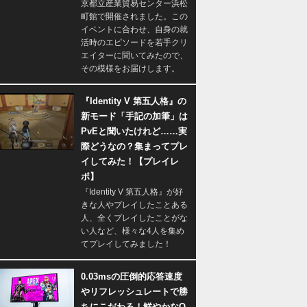
京都立産業貿易センター浜松
町館で開催されました。この
イベントに合わせ、自身の就
活時のエピソードを若手クリ
エイターに聞いてみたので、
その模様をお届けします。
『Identity V 第五人格』の
新モード「手記の加筆」は
PvEと聞いたけれど……実
際どうなの？集まってプレ
イしてみた！【プレイレ
ポ】
『Identity V 第五人格』が好
きな人やプレイしたことある
人、全くプレイしたことがな
い人など、様々な4人を集め
てプレイしてみました！
0.03msの圧倒的応答速度
やリフレッシュレートで勝
ちにこだわる！鮮やかなQ