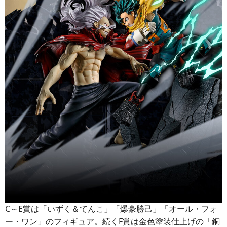
C～E賞は「いずく＆てんこ」「爆豪勝己」「オール・フォ
ー・ワン」のフィギュア。続くF賞は金色塗装仕上げの「銅