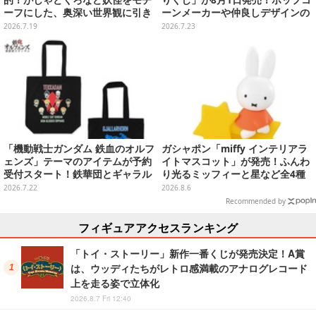
的！がしゃどくろなど妖怪をモチ
りくじ」が8月1日発売！ポップコ
ーフにした、奥深い世界観に引き
ーンメーカーや仲良しデザインの
込まれる
両面クッション、日常使いできる
2026.7.19
2026.7.23
雑貨など
「機動戦士ガンダム 鉄血のオルフ
ガシャポン「miffy インテリアラ
ェンズ」テーマのアイテムが予約
イトマスコット」が発売！ふんわ
受付スタート！鉄華団とギャラル
り光るミッフィーと星など全4種
ホルンの2種展開
ラインナップ
2026.7.22
2026.8.6
Recommended by
フィギュアアクセスランキング
「トイ・ストーリー」新作一番くじが発売決定！A賞
は、ウッディたちがレトロ感満載のアナログレコード
上を走る姿で立体化
2026.8.7 Fri 12:40