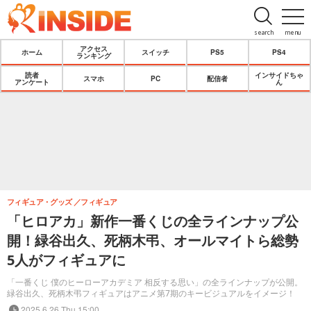
search
menu
アクセス
ホーム
スイッチ
PS5
PS4
ランキング
読者
インサイドちゃ
スマホ
PC
配信者
アンケート
ん
フィギュア・グッズ
フィギュア
「ヒロアカ」新作一番くじの全ラインナップ公
開！緑谷出久、死柄木弔、オールマイトら総勢
5人がフィギュアに
「一番くじ 僕のヒーローアカデミア 相反する思い」の全ラインナップが公開。
緑谷出久、死柄木弔フィギュアはアニメ第7期のキービジュアルをイメージ！
2025.6.26 Thu 15:00