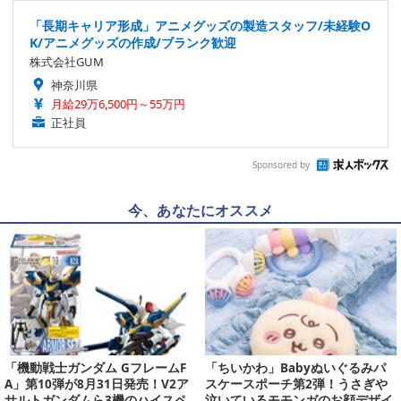
「長期キャリア形成」アニメグッズの製造スタッフ/未経験O
K/アニメグッズの作成/ブランク歓迎
株式会社GUM
神奈川県
月給29万6,500円～55万円
正社員
Sponsored by
今、あなたにオススメ
「機動戦士ガンダム GフレームF
「ちいかわ」Babyぬいぐるみパ
A」第10弾が8月31日発売！V2ア
スケースポーチ第2弾！うさぎや
サルトガンダムら3機のハイスペ
泣いているモモンガのお顔デザイ