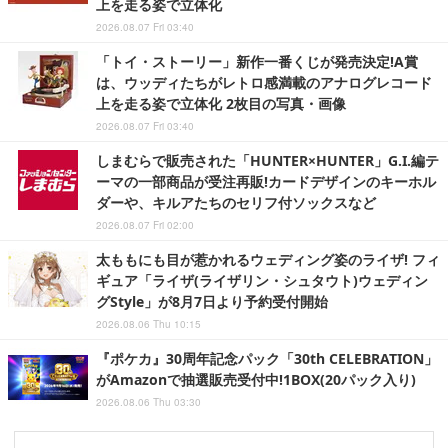
上を走る姿で立体化
2026.08.07 Fri 03:40
「トイ・ストーリー」新作一番くじが発売決定!A賞
は、ウッディたちがレトロ感満載のアナログレコード
上を走る姿で立体化 2枚目の写真・画像
2026.08.07 Fri 03:40
しまむらで販売された「HUNTER×HUNTER」G.I.編テ
ーマの一部商品が受注再販!カードデザインのキーホル
ダーや、キルアたちのセリフ付ソックスなど
2026.08.07 Fri 02:00
太ももにも目が惹かれるウェディング姿のライザ! フィ
ギュア「ライザ(ライザリン・シュタウト)ウェディン
グStyle」が8月7日より予約受付開始
2026.08.06 Thu 10:15
『ポケカ』30周年記念パック「30th CELEBRATION」
がAmazonで抽選販売受付中!1BOX(20パック入り)
2026.08.06 Thu 03:30