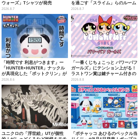
ウォーズ」Tシャツが発売
を過ごす「スライム」らのルーム
ウェア、雑貨など多数ラインナッ
2026.8.7
2026.8.7
プ
「時間です 利息がつきます」ー
「一番くじちょこっと パワーパフ
「HUNTER×HUNTER」ナックル
ガールズ」にテンション上がる！
が具現化した「ポットクリン」が
ラストワン賞は鍵チャーム付きの
貯金箱としてプライズ展開
シール帳スペシャルセット
2026.8.6
2026.8.8
ユニクロの「浮世絵」UTが個性
「ポチャッコ あひるのペックル当