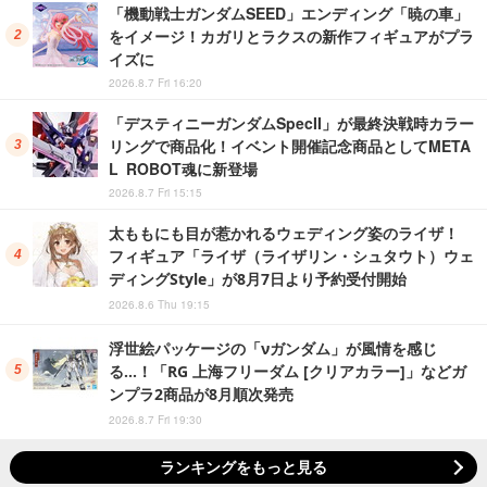
「機動戦士ガンダムSEED」エンディング「暁の車」
をイメージ！カガリとラクスの新作フィギュアがプラ
イズに
2026.8.7 Fri 16:20
「デスティニーガンダムSpecII」が最終決戦時カラー
リングで商品化！イベント開催記念商品としてMETA
L ROBOT魂に新登場
2026.8.7 Fri 15:15
太ももにも目が惹かれるウェディング姿のライザ！
フィギュア「ライザ（ライザリン・シュタウト）ウェ
ディングStyle」が8月7日より予約受付開始
2026.8.6 Thu 19:15
浮世絵パッケージの「νガンダム」が風情を感じ
る…！「RG 上海フリーダム [クリアカラー]」などガ
ンプラ2商品が8月順次発売
2026.8.7 Fri 19:30
ランキングをもっと見る