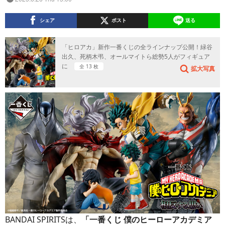
シェア
ポスト
送る
「ヒロアカ」新作一番くじの全ラインナップ公開！緑谷
出久、死柄木弔、オールマイトら総勢5人がフィギュア
に
全 13 枚
拡大写真
BANDAI SPIRITSは、
「一番くじ 僕のヒーローアカデミア