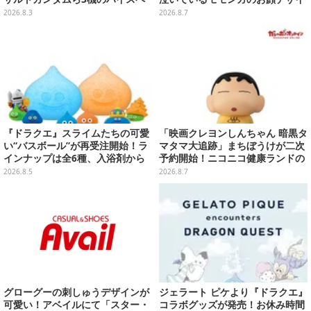
ック可動フィギュア
ン全4種が8月下旬プライズ展開
2026.8.3
2026.8.7
『ドラクエ』スライムたちの可愛
「映画クレヨンしんちゃん 暗黒タ
い“バスボール”が再受注開始！ラ
マタマ大追跡」まちぼうけが二次
インナップは全6種、入浴剤から
予約開始！ニコニコ健康ランドの
モンスターのフィギュアが出てく
服を着たしんちゃん&ひまわりに
2026.8.5
2026.8.7
る
「珠由良ブラザーズ」がラインナ
ップ
グローグーの刺しゅうデザインが
ジェラート ピケより『ドラクエ』
可愛い！アベイルにて「スター・
コラボグッズが発売！お休み時間