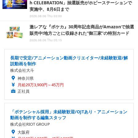
h CELEBRATION」抽選販売がホビーステーションで
実施中、8月6日まで
2026.08.06 Thu 03:00
激レアな『ポケカ』30周年記念商品がAmazonで抽選
販売中!地方ごとに収録された“御三家”の特別カード
2026.08.06 Thu 05:15
長期で安定/アニメーション動画クリエイター/未経験歓迎/解
説動画を制作
株式会社大斗
神奈川県
月給29万3,900円～45万円
正社員
「ポテンシャル採用」未経験歓迎/OJTあり・アニメーション
動画を制作する編集スタッフ
株式会社RIOT GROUP
大阪府