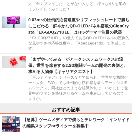
人、全くプレイしたことがない人など、様々な4人を集め
てプレイしてみました！
0.03msの圧倒的応答速度やリフレッシュレートで勝ち
にこだわる！鮮やかなQD-OLEDパネル搭載のGigaCry
sta「EX-GDQ271UEL」はFPSゲーマー注目の武器
「EX-GDQ271UEL」の魅力であるQD-OLEDパネルの圧倒的
な見やすさや応答速度を、『Apex Legends』で体感しま
す。
「まずやってみる」がアークシステムワークスの流
儀。世界を席巻する2.5D格闘ゲームの開発の裏側と、
求める人物像【キャリアクエスト】
『ギルティギア』シリーズなどで知られ、世界的な格闘ゲ
ーム大会「EVO」でも圧倒的な存在感を放つアークシステ
ムワークス。同社はどのような組織体制で、いかにして世
界中のファンを熱狂させるゲームを生み出しているのでし
ょうか。
おすすめ記事
【急募】ゲームメディアで僕らとテレワーク！インサイド
の編集スタッフorライターを募集中