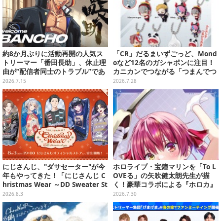
約8か月ぶりに活動再開の人気ス
「CR」だるまいずごっど、Mond
トリーマー「番田長助」、休止理
oなど12名のガシャポンに注目！
由が“配信者同士のトラブル”であ
カニカンでつながる「つまんでつ
ったと明かす―「原因は自身の未
なげてますこっと」が8月第5週よ
2026.7.15
2026.7.28
熟さと慢心」
り発売
にじさんじ、"ダサセーター"が今
ホロライブ・宝鐘マリンを「To L
年もやってきた！「にじさんじ C
OVEる」の矢吹健太朗先生が描
hristmas Wear ～DD Sweater St
く！豪華コラボによる『ホロカ』
yle～」グッズが受注販売へ―狂
限定カードがお披露目
2026.8.3
2026.7.30
蘭メロコも「何からツッコめばい
い」と困惑