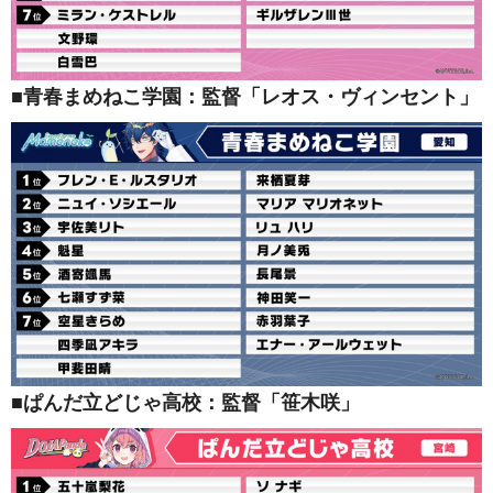
■青春まめねこ学園：監督「レオス・ヴィンセント」
■ぱんだ立どじゃ高校：監督「笹木咲」