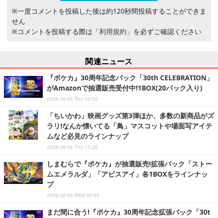
※一度コメントを投稿した後は約120秒間投稿することができま
せん
※コメントを投稿する際は
「利用規約」
を必ずご確認ください
関連ニュース
『ポケカ』30周年記念パック「30th CELEBRATION」
がAmazonで抽選販売受付中!1BOX(20パック入り)
2026.08.06 Thu 03:30
「ちいかわ」映画グッズ第3弾ほか、多数の新商品がズ
ラリ!なんか懐いてる「鳥」マスコットや場面写アイテ
ムなど必見のラインナップ
2026.08.06 Thu 11:25
しまむらで『ポケカ』が抽選販売!拡張パック「ストー
ムエメラルダ」「アビスアイ」各1BOXをラインナッ
プ
2026.08.05 Wed 05:00
まだ間に合う!『ポケカ』30周年記念拡張パック「30t