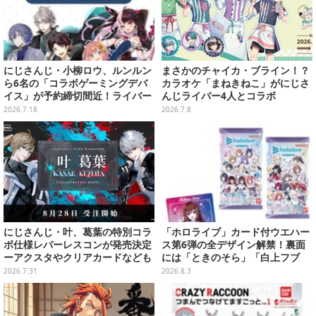
にじさんじ・小柳ロウ、ルンルン
まさかのチャイカ・ブライン！？
ら6名の「コラボゲーミングデバ
カラオケ「まねきねこ」がにじさ
イス」が予約締切間近！ライバー
んじライバー4人とコラボ
完全監修のキーボード等をライン
2026.7.18
2026.7.8
ナップ
にじさんじ・叶、葛葉の特別コラ
「ホロライブ」カード付ウエハー
ボ仕様レバーレスコンが発売決定
ス第6弾の全デザイン解禁！裏面
ーアクスタやクリアカードなども
には「ときのそら」「白上フブ
キ」ら30名の手書きメッセージ入
2026.7.31
2026.8.3
り