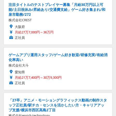
注目タイトルのテストプレイヤー募集「月給30万円以上可
能/土日祝休み/昇給あり/交通費支給」ゲーム好き集まれ/和
泉市勤務/272
株式会社CREST
大阪府
月給27万7,000円～36万円
正社員
ゲームアプリ運用スタッフ/ゲーム好き歓迎/研修充実/有給消
化率高い
株式会社大斗
愛知県
月給21万7,400円～30万9,300円
正社員
「27卒」アニメ・モーショングラフィックス動画の制作スタ
ッフ正社員/駅チカ・センスを活かしたい方・キャリアアッ
プ支援/横浜市西区高島2丁目
株式会社enrich technology