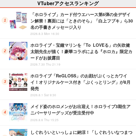
VTuberアクセスランキング
「ホロライブ」カード付ウエハース第6弾の全デザイ
ン解禁！裏面には「ときのそら」「白上フブキ」ら30
名の手書きメッセージ入り
2026.8.3 Mon 16:30
ホロライブ・宝鐘マリンを「To LOVEる」の矢吹健
太朗先生が描く！豪華コラボによる『ホロカ』限定カ
ードがお披露目
2026.7.30 Thu 21:19
ホロライブ「ReGLOSS」のお顔がぷくっとカワイ
イ！オリジナルケース付き「ぷくっとリング」が8月
発売
2026.8.1 Sat 9:30
メイド姿のホロメンがお出迎え！ホロライブ3期生ア
ニバーサリーグッズが受注受付中
2026.8.6 Thu 15:25
しぐれういといっしょに納涼！「しぐれういなつまつ