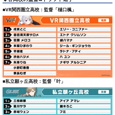
■VR関西圏立高校：監督「樋口楓」
■私立願ヶ丘高校：監督「叶」