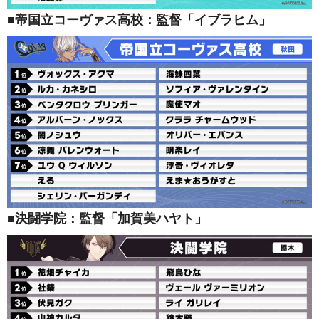
■帝国立コーヴァス高校：監督「イブラヒム」
■決闘学院：監督「加賀美ハヤト」