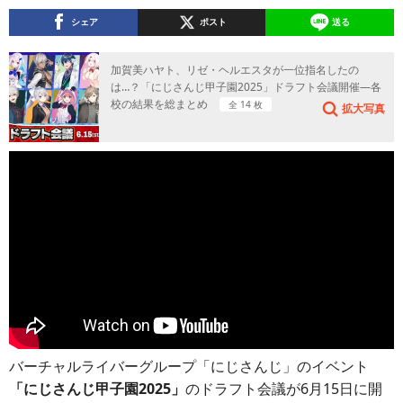
シェア
ポスト
送る
加賀美ハヤト、リゼ・ヘルエスタが一位指名したの
は…？「にじさんじ甲子園2025」ドラフト会議開催―各
校の結果を総まとめ
全 14 枚
拡大写真
バーチャルライバーグループ「にじさんじ」のイベント
「にじさんじ甲子園2025」
のドラフト会議が6月15日に開