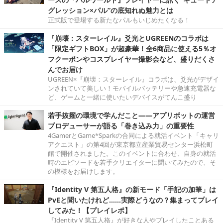
グレッション×パル”の底知れぬ魅力とは
正式版で登場する新たなパルもいじめたくなる！
『崩壊：スターレイル』爻光とUGREENのコラボは
「限定ギフトBOX」が超豪華！全6商品に使える5％オ
フクーポンやコスプレイヤー撮影会など、盛りだくさ
んでお届け
UGREEN×『崩壊：スターレイル』コラボは、爻光がデザイ
ンされていて美しい！モバイルバッテリーや急速充電器な
ど、ゲームと一緒に使いたいデバイスがてんこ盛り
若手抜擢の環境で学んだこと――アプリボットの運営
プロデューサーが語る「巻き込み力」の重要性
4GamerとGame*Sparkの合同による就活イベント「キャリ
アクエスト」の第4回が東京都立産業貿易センター浜松町
館で開催されました。このイベントに合わせ、自身の就活
時のエピソードを若手クリエイターに聞いてみたので、そ
の模様をお届けします。
『Identity V 第五人格』の新モード「手記の加筆」は
PvEと聞いたけれど……実際どうなの？集まってプレイ
してみた！【プレイレポ】
『Identity V 第五人格』が好きな人やプレイしたことある