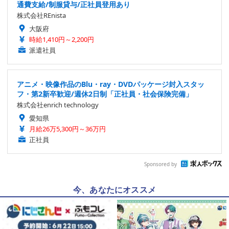
通費支給/制服貸与/正社員登用あり
株式会社REnista
大阪府
時給1,410円～2,200円
派遣社員
アニメ・映像作品のBlu・ray・DVDパッケージ封入スタッ
フ・第2新卒歓迎/週休2日制「正社員・社会保険完備」
株式会社enrich technology
愛知県
月給26万5,300円～36万円
正社員
Sponsored by
今、あなたにオススメ