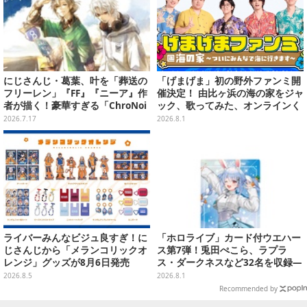
にじさんじ・葛葉、叶を「葬送の
「げまげま」初の野外ファンミ開
フリーレン」『FF』『ニーア』作
催決定！ 由比ヶ浜の海の家をジャ
者が描く！豪華すぎる「ChroNoi
ック、歌ってみた、オンラインく
R」8周年イラストが公開
じも―夏の4大企画を一挙発表
2026.7.17
2026.8.1
ライバーみんなビジュ良すぎ！に
「ホロライブ」カード付ウエハー
じさんじから「メランコリックオ
ス第7弾！兎田ぺこら、ラプラ
レンジ」グッズが8月6日発売
ス・ダークネスなど32名を収録―
裏面には手書きメッセージも
2026.8.5
2026.8.1
Recommended by