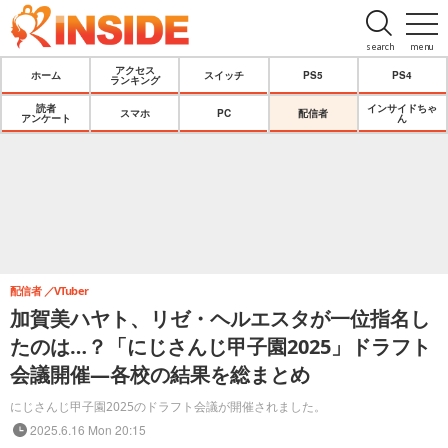
search
menu
アクセス
ホーム
スイッチ
PS5
PS4
ランキング
読者
インサイドちゃ
スマホ
PC
配信者
アンケート
ん
配信者
VTuber
加賀美ハヤト、リゼ・ヘルエスタが一位指名し
たのは…？「にじさんじ甲子園2025」ドラフト
会議開催―各校の結果を総まとめ
にじさんじ甲子園2025のドラフト会議が開催されました。
2025.6.16 Mon 20:15