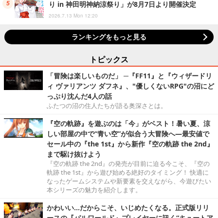
り in 神田明神納涼祭り」が8月7日より開催決定
2026.7.13 Mon 12:20
ランキングをもっと見る
トピックス
「冒険は楽しいものだ」 ─『FF11』と『ウィザードリ
ィ ヴァリアンツ ダフネ』、"優しくないRPG"の沼にど
っぷり沈んだ4人の話
ふたつの沼の住人たちが語る奥深さとは。
『空の軌跡』を遊ぶのは「今」がベスト！暑い夏、涼
しい部屋の中で“青い空”が似合う大冒険へ―最安値で
セール中の『the 1st』から新作『空の軌跡 the 2nd』
まで駆け抜けよう
『空の軌跡 the 2nd』の発売が目前に迫る今こそ、『空の
軌跡 the 1st』から遊び始める絶好のタイミング！ 快適に
なったゲームシステムや新要素を交えながら、今遊びたい
本シリーズの魅力を紹介します。
かわいい…だからこそ、いじめたくなる。正式版リリ
ースの『パルワールド』プレイヤーに訊く“キュートア