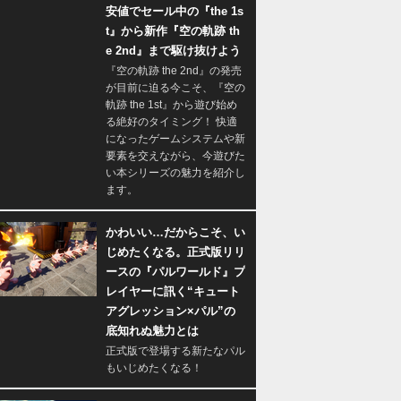
安値でセール中の『the 1s
t』から新作『空の軌跡 th
e 2nd』まで駆け抜けよう
『空の軌跡 the 2nd』の発売
が目前に迫る今こそ、『空の
軌跡 the 1st』から遊び始め
る絶好のタイミング！ 快適
になったゲームシステムや新
要素を交えながら、今遊びた
い本シリーズの魅力を紹介し
ます。
かわいい…だからこそ、い
じめたくなる。正式版リリ
ースの『パルワールド』プ
レイヤーに訊く“キュート
アグレッション×パル”の
底知れぬ魅力とは
正式版で登場する新たなパル
もいじめたくなる！