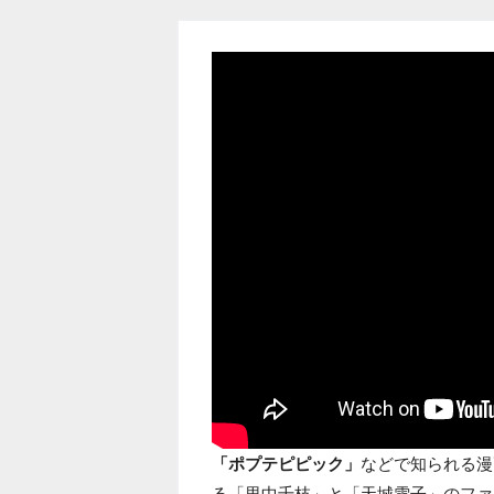
「ポプテピピック」
などで知られる漫
る「里中千枝」と「天城雪子」のファンア