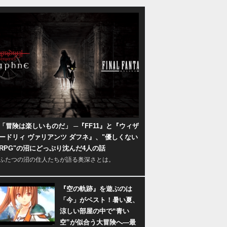
「冒険は楽しいものだ」 ─『FF11』と『ウィザ
ードリィ ヴァリアンツ ダフネ』、"優しくない
RPG"の沼にどっぷり沈んだ4人の話
ふたつの沼の住人たちが語る奥深さとは。
『空の軌跡』を遊ぶのは
「今」がベスト！暑い夏、
涼しい部屋の中で“青い
空”が似合う大冒険へ―最