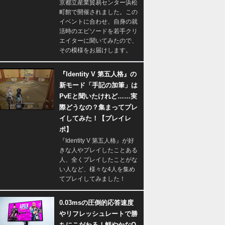
京都立産業貿易センター浜松
町館で開催されました。この
イベントに合わせ、自身の就
活時のエピソードを若手クリ
エイターに聞いてみたので、
その模様をお届けします。
『Identity V 第五人格』の
新モード「手記の加筆」は
PvEと聞いたけれど……実
際どうなの？集まってプレ
イしてみた！【プレイレ
ポ】
『Identity V 第五人格』が好
きな人やプレイしたことある
人、全くプレイしたことがな
い人など、様々な4人を集め
てプレイしてみました！
0.03msの圧倒的応答速度
やリフレッシュレートで勝
ちにこだわる！鮮やかなQ