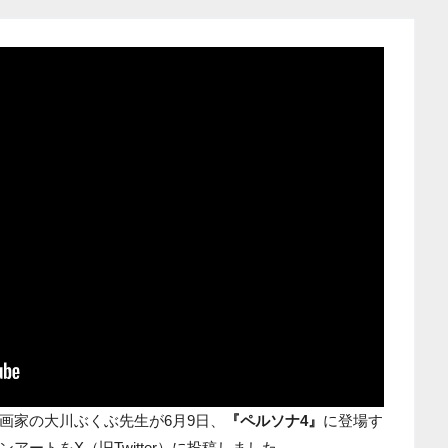
画家の大川ぶくぶ先生が6月9日、
『ペルソナ4』
に登場す
ートをX（旧Twitter）に投稿しました。