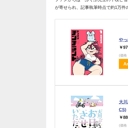
が寄せられ、記事執筆時点で約1万件
やっ
￥97
(価
A
大川
CS)
￥88
(価