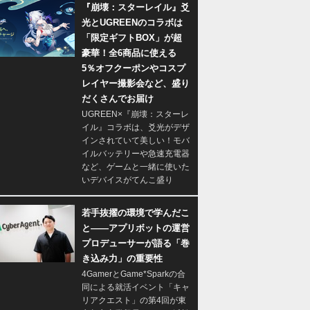
『崩壊：スターレイル』爻
光とUGREENのコラボは
「限定ギフトBOX」が超
豪華！全6商品に使える
5％オフクーポンやコスプ
レイヤー撮影会など、盛り
だくさんでお届け
UGREEN×『崩壊：スターレ
イル』コラボは、爻光がデザ
インされていて美しい！モバ
イルバッテリーや急速充電器
など、ゲームと一緒に使いた
いデバイスがてんこ盛り
若手抜擢の環境で学んだこ
と――アプリボットの運営
プロデューサーが語る「巻
き込み力」の重要性
4GamerとGame*Sparkの合
同による就活イベント「キャ
リアクエスト」の第4回が東