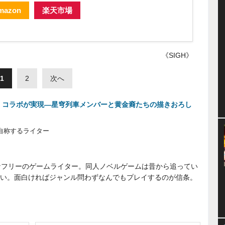
mazon
楽天市場
《SIGH》
1
2
次へ
」コラボが実現―星穹列車メンバーと黄金裔たちの描きおろし
と自称するライター
きなフリーのゲームライター。同人ノベルゲームは昔から追ってい
い。面白ければジャンル問わずなんでもプレイするのが信条。