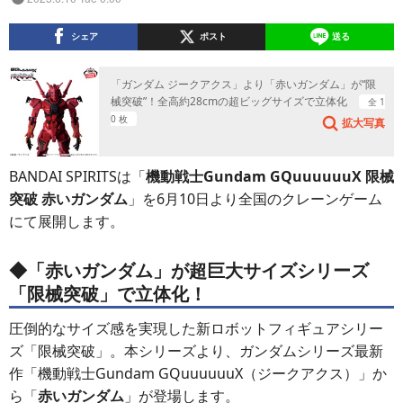
シェア
ポスト
送る
「ガンダム ジークアクス」より「赤いガンダム」が“限
械突破”！全高約28cmの超ビッグサイズで立体化
全 1
0 枚
拡大写真
BANDAI SPIRITSは「
機動戦士Gundam GQuuuuuuX 限械
突破 赤いガンダム
」を6月10日より全国のクレーンゲーム
にて展開します。
◆「赤いガンダム」が超巨大サイズシリーズ
「限械突破」で立体化！
圧倒的なサイズ感を実現した新ロボットフィギュアシリー
ズ「限械突破」。本シリーズより、ガンダムシリーズ最新
作「機動戦士Gundam GQuuuuuuX（ジークアクス）」か
ら「
赤いガンダム
」が登場します。