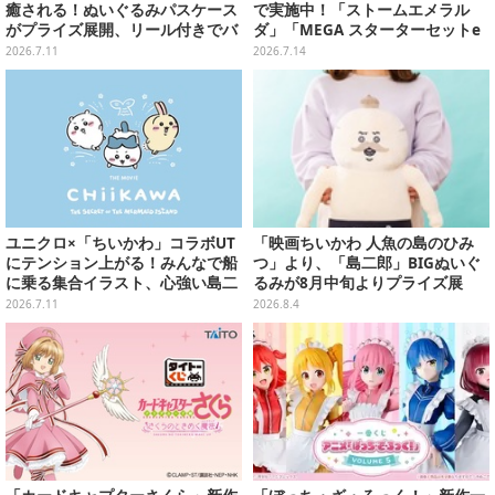
癒される！ぬいぐるみパスケース
で実施中！「ストームエメラル
がプライズ展開、リール付きでバ
ダ」「MEGA スターターセットe
ッグに付けられる「ハチワレ」
x」各種の全4商品
2026.7.11
2026.7.14
「くりまんじゅう」など4種
ユニクロ×「ちいかわ」コラボUT
「映画ちいかわ 人魚の島のひみ
にテンション上がる！みんなで船
つ」より、「島二郎」BIGぬいぐ
に乗る集合イラスト、心強い島二
るみが8月中旬よりプライズ展
郎など映画を記念した特別コレク
開！“味自慢”のエプロンはポケッ
2026.7.11
2026.8.4
ション
ト付き