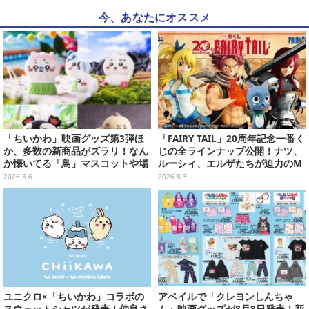
今、あなたにオススメ
「ちいかわ」映画グッズ第3弾ほ
「FAIRY TAIL」20周年記念一番く
か、多数の新商品がズラリ！なん
じの全ラインナップ公開！ナツ、
か懐いてる「鳥」マスコットや場
ルーシィ、エルザたちが迫力のM
面写アイテムなど必見のラインナ
ASTERLISEで初登場
2026.8.6
2026.8.3
ップ
ユニクロ×「ちいかわ」コラボの
アベイルで「クレヨンしんちゃ
スウェットシャツが発売！仲良さ
ん」映画グッズが8月8日発売！新