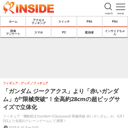
search
menu
アクセス
ホーム
スイッチ
PS5
PS4
ランキング
読者
インサイドちゃ
スマホ
PC
配信者
アンケート
ん
フィギュア・グッズ
フィギュア
「ガンダム ジークアクス」より「赤いガンダ
ム」が“限械突破”！全高約28cmの超ビッグサ
イズで立体化
フィギュア「機動戦士Gundam GQuuuuuuX 限械突破 赤いガンダム」が、6月1
0日より全国のクレーンゲームにて展開！
2025.6.10 Tue 0:00