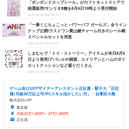
「ボンボンドロップシール」がロフトネットストアで
抽選販売!サンリオ8種を8月6日10時より受付開始
2026.08.05 Wed 09:15
「一番くじちょこっと パワーパフ ガールズ」全ライン
ナップ公開!ラストワン賞は鍵チャーム付きのシール帳
スペシャルセットを用意
2026.08.05 Wed 09:45
しまむらで「トイ・ストーリー」アイテムが本日8月5
日より発売!アパレルや雑貨、エイリアンとハムのダイ
カットクッションなど盛りだくさん
2026.08.05 Wed 01:10
ゲーム向けUIデザイナーアシスタント正社員・駅チカ「正社
員/月給30万以上可/PCスキル活かしたい方」・台東区小島
株式会社LOP
東京都
月給33万1,400円～47万1,400円
正社員