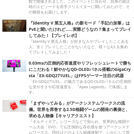
館で開催されました。このイベントに合わせ、自身の就活
時のエピソードを若手クリエイターに聞いてみたので、そ
の模様をお届けします。
『Identity V 第五人格』の新モード「手記の加筆」は
PvEと聞いたけれど……実際どうなの？集まってプレイ
してみた！【プレイレポ】
『Identity V 第五人格』が好きな人やプレイしたことある
人、全くプレイしたことがない人など、様々な4人を集め
てプレイしてみました！
0.03msの圧倒的応答速度やリフレッシュレートで勝ち
にこだわる！鮮やかなQD-OLEDパネル搭載のGigaCry
sta「EX-GDQ271UEL」はFPSゲーマー注目の武器
「EX-GDQ271UEL」の魅力であるQD-OLEDパネルの圧倒的
な見やすさや応答速度を、『Apex Legends』で体感しま
す。
「まずやってみる」がアークシステムワークスの流
儀。世界を席巻する2.5D格闘ゲームの開発の裏側と、
求める人物像【キャリアクエスト】
『ギルティギア』シリーズなどで知られ、世界的な格闘ゲ
ーム大会「EVO」でも圧倒的な存在感を放つアークシステ
ムワークス。同社はどのような組織体制で、いかにして世