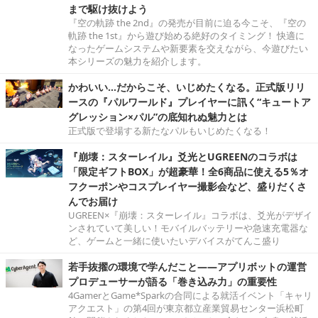
まで駆け抜けよう
『空の軌跡 the 2nd』の発売が目前に迫る今こそ、『空の
軌跡 the 1st』から遊び始める絶好のタイミング！ 快適に
なったゲームシステムや新要素を交えながら、今遊びたい
本シリーズの魅力を紹介します。
かわいい…だからこそ、いじめたくなる。正式版リリ
ースの『パルワールド』プレイヤーに訊く“キュートア
グレッション×パル”の底知れぬ魅力とは
正式版で登場する新たなパルもいじめたくなる！
『崩壊：スターレイル』爻光とUGREENのコラボは
「限定ギフトBOX」が超豪華！全6商品に使える5％オ
フクーポンやコスプレイヤー撮影会など、盛りだくさ
んでお届け
UGREEN×『崩壊：スターレイル』コラボは、爻光がデザイ
ンされていて美しい！モバイルバッテリーや急速充電器な
ど、ゲームと一緒に使いたいデバイスがてんこ盛り
若手抜擢の環境で学んだこと――アプリボットの運営
プロデューサーが語る「巻き込み力」の重要性
4GamerとGame*Sparkの合同による就活イベント「キャリ
アクエスト」の第4回が東京都立産業貿易センター浜松町