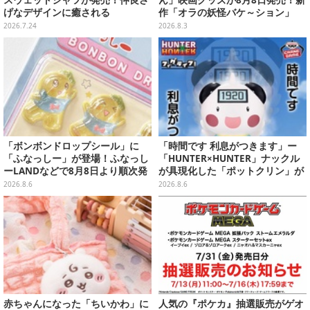
げなデザインに癒される
作「オラの妖怪バケ～ション」
や、「ヘンダーランド」「暗黒タ
2026.7.24
2026.8.3
マタマ」などをフィーチャー
「ボンボンドロップシール」に
「時間です 利息がつきます」ー
「ふなっしー」が登場！ふなっし
「HUNTER×HUNTER」ナックル
ーLANDなどで8月8日より順次発
が具現化した「ポットクリン」が
売
貯金箱としてプライズ展開
2026.8.6
2026.8.6
赤ちゃんになった「ちいかわ」に
人気の『ポケカ』抽選販売がゲオ