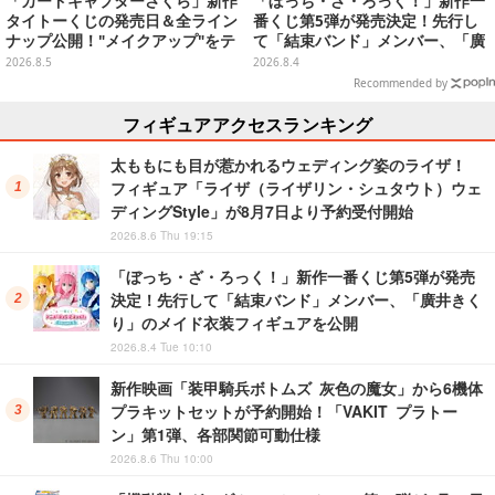
「カードキャプターさくら」新作
「ぼっち・ざ・ろっく！」新作一
タイトーくじの発売日＆全ライン
番くじ第5弾が発売決定！先行し
ナップ公開！"メイクアップ"をテ
て「結束バンド」メンバー、「廣
ーマに、日常でも使いたくなるア
井きくり」のメイド衣装フィギュ
2026.8.5
2026.8.4
イテムがズラリ
アを公開
Recommended by
フィギュアアクセスランキング
太ももにも目が惹かれるウェディング姿のライザ！
フィギュア「ライザ（ライザリン・シュタウト）ウェ
ディングStyle」が8月7日より予約受付開始
2026.8.6 Thu 19:15
「ぼっち・ざ・ろっく！」新作一番くじ第5弾が発売
決定！先行して「結束バンド」メンバー、「廣井きく
り」のメイド衣装フィギュアを公開
2026.8.4 Tue 10:10
新作映画「装甲騎兵ボトムズ 灰色の魔女」から6機体
プラキットセットが予約開始！「VAKIT プラトー
ン」第1弾、各部関節可動仕様
2026.8.6 Thu 10:00