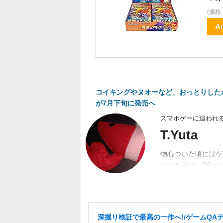
(価
A
コイキングやヌオーなど、おっとりした
が7月下旬に発売へ
スマホゲーに追われる
T.Yuta
物心ついた頃にはゲ
ンルを遊び、PSの
なかなかトロフィー
深掘り検証で最高の一作へ!/ゲームQA