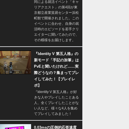
同による就活イベント「キャ
リアクエスト」の第4回が東
京都立産業貿易センター浜松
町館で開催されました。この
イベントに合わせ、自身の就
活時のエピソードを若手クリ
エイターに聞いてみたので、
その模様をお届けします。
『Identity V 第五人格』の
新モード「手記の加筆」は
PvEと聞いたけれど……実
際どうなの？集まってプレ
イしてみた！【プレイレ
ポ】
『Identity V 第五人格』が好
きな人やプレイしたことある
人、全くプレイしたことがな
い人など、様々な4人を集め
てプレイしてみました！
0.03msの圧倒的応答速度