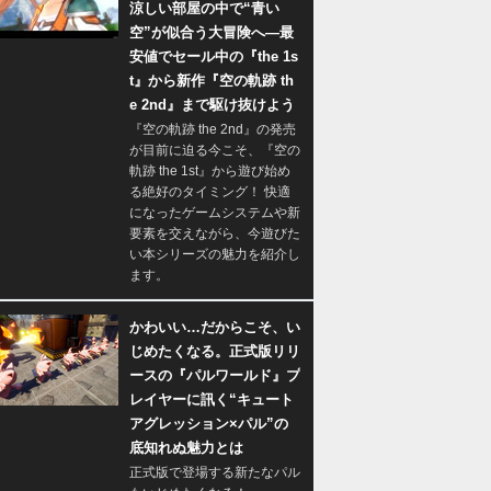
涼しい部屋の中で“青い
空”が似合う大冒険へ―最
安値でセール中の『the 1s
t』から新作『空の軌跡 th
e 2nd』まで駆け抜けよう
『空の軌跡 the 2nd』の発売
が目前に迫る今こそ、『空の
軌跡 the 1st』から遊び始め
る絶好のタイミング！ 快適
になったゲームシステムや新
要素を交えながら、今遊びた
い本シリーズの魅力を紹介し
ます。
かわいい…だからこそ、い
じめたくなる。正式版リリ
ースの『パルワールド』プ
レイヤーに訊く“キュート
アグレッション×パル”の
底知れぬ魅力とは
正式版で登場する新たなパル