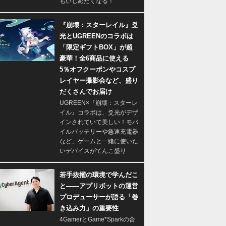
もいじめたくなる！
『崩壊：スターレイル』爻
光とUGREENのコラボは
「限定ギフトBOX」が超
豪華！全6商品に使える
5％オフクーポンやコスプ
レイヤー撮影会など、盛り
だくさんでお届け
UGREEN×『崩壊：スターレ
イル』コラボは、爻光がデザ
インされていて美しい！モバ
イルバッテリーや急速充電器
など、ゲームと一緒に使いた
いデバイスがてんこ盛り
若手抜擢の環境で学んだこ
と――アプリボットの運営
プロデューサーが語る「巻
き込み力」の重要性
4GamerとGame*Sparkの合