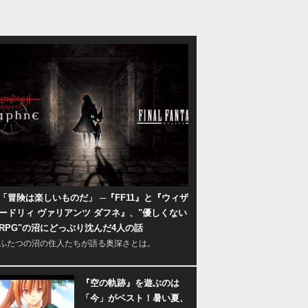
「冒険は楽しいものだ」 ─『FF11』と『ウィザ
ードリィ ヴァリアンツ ダフネ』、"優しくない
RPG"の沼にどっぷり沈んだ4人の話
ふたつの沼の住人たちが語る奥深さとは。
『空の軌跡』を遊ぶのは
「今」がベスト！暑い夏、