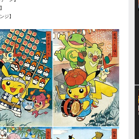
】
ンジ】