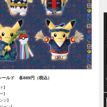
ールド 各889円（税込）
ド】
ー】
ンジ】
リーン】