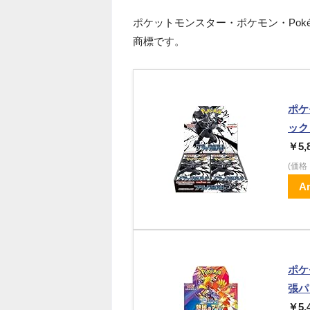
ポケットモンスター・ポケモン・Pok
商標です。
ポケ
ック
￥5,
(価
A
ポケ
張パ
￥5,