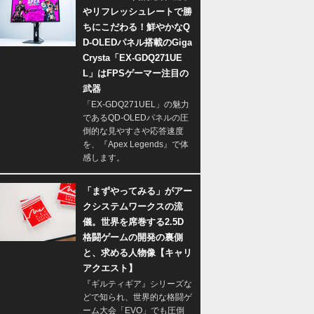
やリフレッシュレートで勝
ちにこだわる！鮮やかなQ
D-OLEDパネル搭載のGiga
Crysta「EX-GDQ271UE
L」はFPSゲーマー注目の
武器
「EX-GDQ271UEL」の魅力
であるQD-OLEDパネルの圧
倒的な見やすさや応答速度
を、『Apex Legends』で体
感します。
「まずやってみる」がアー
クシステムワークスの流
儀。世界を席巻する2.5D
格闘ゲームの開発の裏側
と、求める人物像【キャリ
アクエスト】
『ギルティギア』シリーズな
どで知られ、世界的な格闘ゲ
ーム大会「EVO」でも圧倒