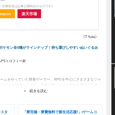
格・在庫状況は記事公開時点のものです)
mazon
楽天市場
《T.Yuta》
ポケモン全5種がラインナップ！持ち運びしやすいぬいぐるみ
PSトロフィー厨
ームをやっていた雑食ゲーマー。RPGを中心にさまざまなジャ
トロコンをゆる～くやる。近年は遊ぶスマホゲーが増えたため、
集めできてないことが悩み。
+ 続きを読む
テスタ
「寮完備・寮費無料で新生活応援!」/ゲームコ