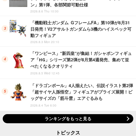
ン」第1弾、各部関節可動仕様
2026.8.6 Thu 10:00
「機動戦士ガンダム GフレームFA」第10弾が8月31
日発売！V2アサルトガンダムら3機のハイスペック可
動フィギュア
2026.8.3 Mon 20:10
「ワンピース」“新四皇”が集結！ガシャポンフィギュ
ア「HG」シリーズ第2弾が8月第4週発売、集めて並
べたくなるクオリティ
2026.8.5 Wed 12:45
「ドラゴンボール」4人揃えたい、伝説イラスト第2弾
「超サイヤ人孫悟空」フィギュアがプライズ展開！ビ
ッグサイズの「筋斗雲」エアぐるみも
2026.8.4 Tue 6:00
ランキングをもっと見る
トピックス