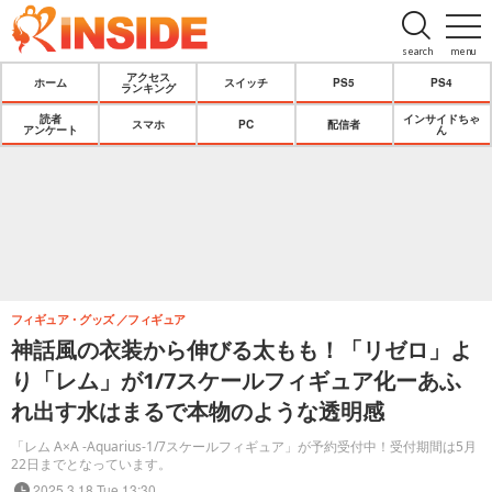
search
menu
アクセス
ホーム
スイッチ
PS5
PS4
ランキング
読者
インサイドちゃ
スマホ
PC
配信者
アンケート
ん
フィギュア・グッズ
フィギュア
神話風の衣装から伸びる太もも！「リゼロ」よ
り「レム」が1/7スケールフィギュア化ーあふ
れ出す水はまるで本物のような透明感
「レム A×A -Aquarius-1/7スケールフィギュア」が予約受付中！受付期間は5月
22日までとなっています。
2025.3.18 Tue 13:30