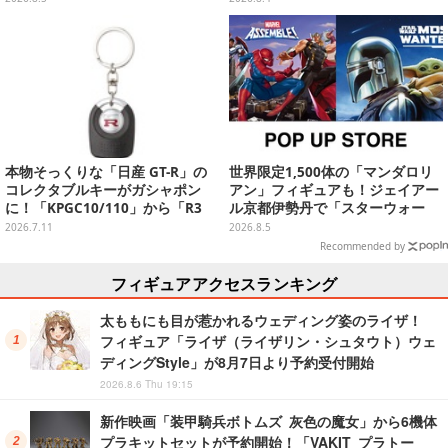
開始
本物そっくりな「日産 GT-R」の
世界限定1,500体の「マンダロリ
コレクタブルキーがガシャポン
アン」フィギュアも！ジェイアー
に！「KPGC10/110」から「R3
ル京都伊勢丹で「スターウォー
5」まで歴代6種
ズ」&「マーベル」ポップアップ
2026.7.11
2026.8.5
ストア開催
Recommended by
フィギュアアクセスランキング
太ももにも目が惹かれるウェディング姿のライザ！
フィギュア「ライザ（ライザリン・シュタウト）ウェ
ディングStyle」が8月7日より予約受付開始
2026.8.6 Thu 19:15
新作映画「装甲騎兵ボトムズ 灰色の魔女」から6機体
プラキットセットが予約開始！「VAKIT プラトー