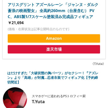
アリスグリント アズールレーン 「ジャンヌ・ダルク
蒼浪の映画聖女」 全高約260mm（台座含む） PV
C、ABS製1/7スケール塗装済み完成品フィギュア
￥21,694
(価格・在庫状況は記事公開時点のものです)
Amazon
楽天市場
《T.Yuta》
はだけすぎた「大破状態の胸パーツ」がセクシー！『アズレ
ン』より「高雄」が対魔…忍者衣装でフィギュア化【予約締
切間近】
スマホゲーに追われるPSトロフィー厨
T.Yuta