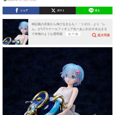
シェア
ポスト
送る
神話風の衣装から伸びる太もも！「リゼロ」より「レ
ム」が1/7スケールフィギュア化ーあふれ出す水はまる
で本物のような透明感
全 11 枚
拡大写真