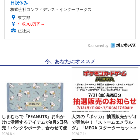
日祝休み
株式会社コンフィデンス・インターワークス
東京都
年収700万円～
正社員
Sponsored by
今、あなたにオススメ
しまむらで「PEANUTS」お出か
人気の『ポケカ』抽選販売がゲオ
けに活躍するアイテムが8月5日発
で実施中！「ストームエメラル
売！バックやポーチ、合わせて使
ダ」「MEGA スターターセットe
いたいリール付きカラビナなど
x」各種の全4商品
2026.8.4
2026.7.14