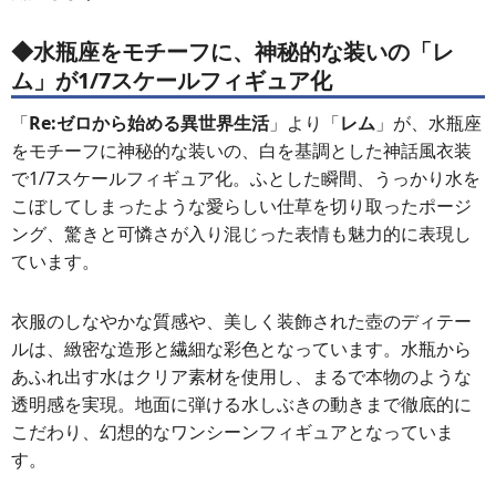
◆水瓶座をモチーフに、神秘的な装いの「
レ
ム
」が
1/7スケールフィギュア化
「
Re:ゼロから始める異世界生活
」より「
レム
」が、水瓶座
をモチーフに神秘的な装いの、白を基調とした神話風衣装
で1/7スケールフィギュア化。ふとした瞬間、うっかり水を
こぼしてしまったような愛らしい仕草を切り取ったポージ
ング、驚きと可憐さが入り混じった表情も魅力的に表現し
ています。
衣服のしなやかな質感や、美しく装飾された壺のディテー
ルは、緻密な造形と繊細な彩色となっています。水瓶から
あふれ出す水はクリア素材を使用し、まるで本物のような
透明感を実現。地面に弾ける水しぶきの動きまで徹底的に
こだわり、幻想的なワンシーンフィギュアとなっていま
す。