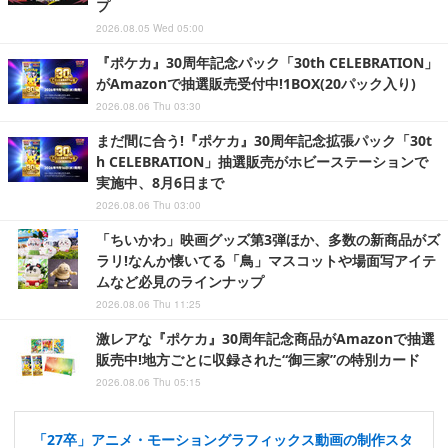
プ
2026.08.05 Wed 05:00
『ポケカ』30周年記念パック「30th CELEBRATION」
がAmazonで抽選販売受付中!1BOX(20パック入り)
2026.08.06 Thu 03:30
まだ間に合う!『ポケカ』30周年記念拡張パック「30t
h CELEBRATION」抽選販売がホビーステーションで
実施中、8月6日まで
2026.08.06 Thu 03:00
「ちいかわ」映画グッズ第3弾ほか、多数の新商品がズ
ラリ!なんか懐いてる「鳥」マスコットや場面写アイテ
ムなど必見のラインナップ
2026.08.06 Thu 11:25
激レアな『ポケカ』30周年記念商品がAmazonで抽選
販売中!地方ごとに収録された“御三家”の特別カード
2026.08.06 Thu 05:15
「27卒」アニメ・モーショングラフィックス動画の制作スタ