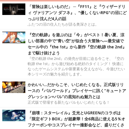
「冒険は楽しいものだ」 ─『FF11』と『ウィザードリ
ィ ヴァリアンツ ダフネ』、"優しくないRPG"の沼にど
っぷり沈んだ4人の話
ふたつの沼の住人たちが語る奥深さとは。
『空の軌跡』を遊ぶのは「今」がベスト！暑い夏、涼
しい部屋の中で“青い空”が似合う大冒険へ―最安値で
セール中の『the 1st』から新作『空の軌跡 the 2nd』
まで駆け抜けよう
『空の軌跡 the 2nd』の発売が目前に迫る今こそ、『空の
軌跡 the 1st』から遊び始める絶好のタイミング！ 快適に
なったゲームシステムや新要素を交えながら、今遊びたい
本シリーズの魅力を紹介します。
かわいい…だからこそ、いじめたくなる。正式版リリ
ースの『パルワールド』プレイヤーに訊く“キュートア
グレッション×パル”の底知れぬ魅力とは
正式版で登場する新たなパルもいじめたくなる！
『崩壊：スターレイル』爻光とUGREENのコラボは
「限定ギフトBOX」が超豪華！全6商品に使える5％オ
フクーポンやコスプレイヤー撮影会など、盛りだくさ