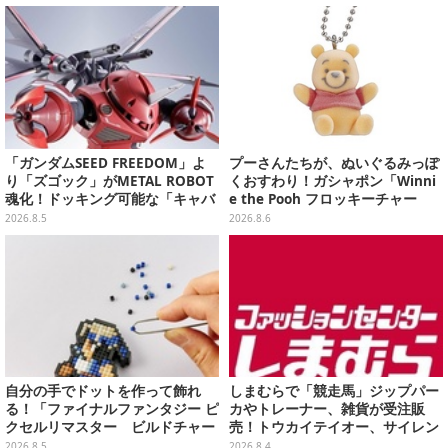
こ”に胸キュン
「ガンダムSEED FREEDOM」よ
プーさんたちが、ぬいぐるみっぽ
り「ズゴック」がMETAL ROBOT
くおすわり！ガシャポン「Winni
魂化！ドッキング可能な「キャバ
e the Pooh フロッキーチャー
リアーアイフリッド」も同時に予
ム」ふわふわでどれも可愛い全4
2026.8.5
2026.8.6
約開始
種
自分の手でドットを作って飾れ
しまむらで「競走馬」ジップパー
る！「ファイナルファンタジー ピ
カやトレーナー、雑貨が受注販
クセルリマスター ビルドチャー
売！トウカイテイオー、サイレン
ムコレクション Vol.3」が予約
ススズカなど名馬5頭をデザイン
2026.8.5
2026.8.4