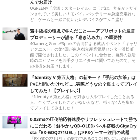
んでお届け
UGREEN×『崩壊：スターレイル』コラボは、爻光がデザイ
ンされていて美しい！モバイルバッテリーや急速充電器な
ど、ゲームと一緒に使いたいデバイスがてんこ盛り
若手抜擢の環境で学んだこと――アプリボットの運営
プロデューサーが語る「巻き込み力」の重要性
4GamerとGame*Sparkの合同による就活イベント「キャリ
アクエスト」の第4回が東京都立産業貿易センター浜松町
館で開催されました。このイベントに合わせ、自身の就活
時のエピソードを若手クリエイターに聞いてみたので、そ
の模様をお届けします。
『Identity V 第五人格』の新モード「手記の加筆」は
PvEと聞いたけれど……実際どうなの？集まってプレイ
してみた！【プレイレポ】
『Identity V 第五人格』が好きな人やプレイしたことある
人、全くプレイしたことがない人など、様々な4人を集め
てプレイしてみました！
0.03msの圧倒的応答速度やリフレッシュレートで勝ち
にこだわる！鮮やかなQD-OLEDパネル搭載のGigaCry
sta「EX-GDQ271UEL」はFPSゲーマー注目の武器
「EX-GDQ271UEL」の魅力であるQD-OLEDパネルの圧倒的