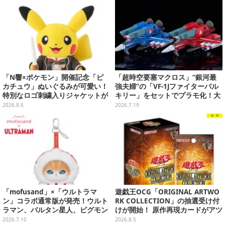
「N響×ポケモン」開催記念「ピ
「超時空要塞マクロス」“銀河最
カチュウ」ぬいぐるみが可愛い！
強夫婦”の「VF-1Jファイターバル
特別なロゴ刺繍入りジャケットが
キリー」をセットでプラモ化！大
オシャレ
気圏外仕様パイロットスーツフィ
2026.8.6
2026.7.19
ギュアなど付属
「mofusand」×「ウルトラマ
遊戯王OCG「ORIGINAL ARTWO
ン」コラボ通常版が発売！ウルト
RK COLLECTION」の抽選受け付
ラマン、バルタン星人、ピグモン
けが開始！ 原作再現カードがアツ
のコスチュームを着た“にゃん
いスペシャルパック
2026.7.10
2026.8.5