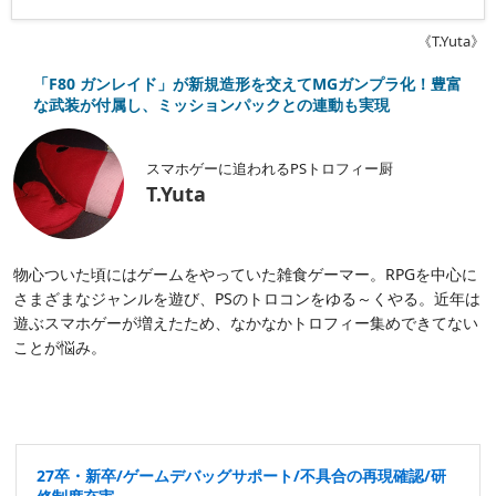
《T.Yuta》
「F80 ガンレイド」が新規造形を交えてMGガンプラ化！豊富
な武装が付属し、ミッションパックとの連動も実現
スマホゲーに追われるPSトロフィー厨
T.Yuta
物心ついた頃にはゲームをやっていた雑食ゲーマー。RPGを中心に
さまざまなジャンルを遊び、PSのトロコンをゆる～くやる。近年は
遊ぶスマホゲーが増えたため、なかなかトロフィー集めできてない
ことが悩み。
27卒・新卒/ゲームデバッグサポート/不具合の再現確認/研