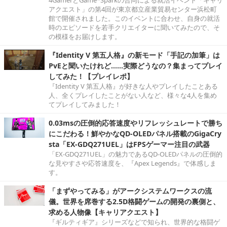
4GamerとGame*Sparkの合同による就活イベント「キャリ
アクエスト」の第4回が東京都立産業貿易センター浜松町
館で開催されました。このイベントに合わせ、自身の就活
時のエピソードを若手クリエイターに聞いてみたので、そ
の模様をお届けします。
『Identity V 第五人格』の新モード「手記の加筆」は
PvEと聞いたけれど……実際どうなの？集まってプレイ
してみた！【プレイレポ】
『Identity V 第五人格』が好きな人やプレイしたことある
人、全くプレイしたことがない人など、様々な4人を集め
てプレイしてみました！
0.03msの圧倒的応答速度やリフレッシュレートで勝ち
にこだわる！鮮やかなQD-OLEDパネル搭載のGigaCry
sta「EX-GDQ271UEL」はFPSゲーマー注目の武器
「EX-GDQ271UEL」の魅力であるQD-OLEDパネルの圧倒的
な見やすさや応答速度を、『Apex Legends』で体感しま
す。
「まずやってみる」がアークシステムワークスの流
儀。世界を席巻する2.5D格闘ゲームの開発の裏側と、
求める人物像【キャリアクエスト】
『ギルティギア』シリーズなどで知られ、世界的な格闘ゲ