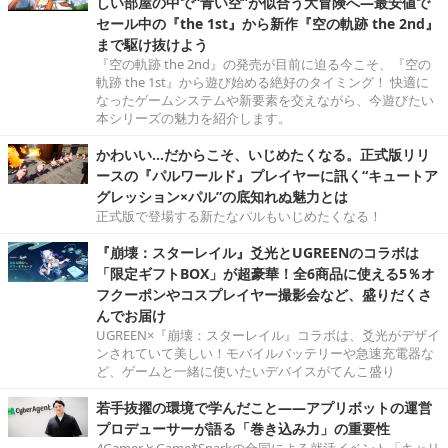
しい部屋の中で“青い空”が似合う大冒険へ―最安値で
セール中の『the 1st』から新作『空の軌跡 the 2nd』
まで駆け抜けよう
『空の軌跡 the 2nd』の発売が目前に迫る今こそ、『空の
軌跡 the 1st』から遊び始める絶好のタイミング！ 快適に
なったゲームシステムや新要素を交えながら、今遊びたい
本シリーズの魅力を紹介します。
かわいい…だからこそ、いじめたくなる。正式版リリ
ースの『パルワールド』プレイヤーに訊く“キュートア
グレッション×パル”の底知れぬ魅力とは
正式版で登場する新たなパルもいじめたくなる！
『崩壊：スターレイル』爻光とUGREENのコラボは
「限定ギフトBOX」が超豪華！全6商品に使える5％オ
フクーポンやコスプレイヤー撮影会など、盛りだくさ
んでお届け
UGREEN×『崩壊：スターレイル』コラボは、爻光がデザイ
ンされていて美しい！モバイルバッテリーや急速充電器な
ど、ゲームと一緒に使いたいデバイスがてんこ盛り
若手抜擢の環境で学んだこと――アプリボットの運営
プロデューサーが語る「巻き込み力」の重要性