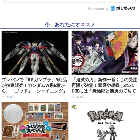
Sponsored by
今、あなたにオススメ
プレバンで「RGガンプラ」9商品
「鬼滅の刃」新作一番くじの受注
が抽選販売！ガンダムW系6種か
再販が決定！童磨や胡蝶しのぶ、
ら、「ゴッド」「シャイニング」
D賞には「炭治郎と義勇のてちて
まで
ちフィギュア」も
2026.8.6
2026.8.7