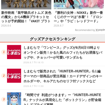
新作映画「装甲騎兵ボトムズ 灰色
『勝利の女神：NIKKE』新作一番
の魔女」から6機体プラキットセ
くじのテーマは“水着”！「ドロシ
ットが予約開始！「VAKIT プラト
ー」や「ラピ：レッドフード」
ーン」第1弾、各部関節可動仕様
が“背中で魅せる”ポーズで立体化
2026.8.6
2026.8.7
Recommended by
グッズアクセスランキング
しまむらで「ワンピース」グッズが8月8日15時より
オンライン販売！かるた風のルフィたちがお洒落なバ
ッグや、チョッパーが可愛いサンダルも
2026.8.7 Fri 18:15
しまむらで販売された「HUNTER×HUNTER」G.I.編
テーマの一部商品が受注再販！カードデザインのキー
ホルダーや、キルアたちのセリフ付ソックスなど
2026.8.7 Fri 11:00
「時間です 利息がつきます」ー「HUNTER×HUNTE
R」ナックルが具現化した「ポットクリン」が貯金箱
としてプライズ展開