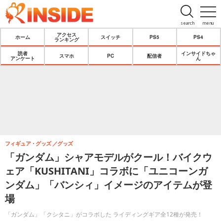
search
menu
アクセス
ホーム
スイッチ
PS5
PS4
ランキング
読者
インサイドちゃ
スマホ
PC
配信者
アンケート
ん
フィギュア・グッズ
グッズ
「ガンダム」シャアモデルがクール！バイクウ
ェア「KUSHITANI」コラボに「ユニコーンガ
ンダム」「バンシィ」イメージのアイテムが登
場
「ガンダム」「クシタニ」がコラボした ライディングギア全12種が発売！