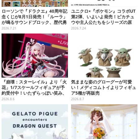
ローソンで『ドラクエ』40周年記
ユニクロ×『ポケモン』コラボUT
念くじが8月1日発売！「ルーラ」
第2弾、いよいよ発売！ピカチュ
が鳴るサウンドブロック、歴代勇
ウや主人公たちをシリーズの原
者＆スライムのフィギュアなど、
点、モノクロのゲームドットで表
2026.7.21
2026.7.24
シリーズを振り返る景品盛りだく
現
さん
『崩壊：スターレイル』より「火
気ままな姿のグローグーが可愛
花」1/7スケールフィギュアが予
い！メディコムトイよりフィギュ
約受付中！いたずらっぽい笑み、
ア5種が再販売
シルクハット型のステージが華や
2026.8.6
2026.8.7
かさを演出