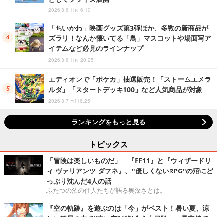
2026.8.6 Thu 6:10
「ちいかわ」映画グッズ第3弾ほか、多数の新商品が
ズラリ！なんか懐いてる「鳥」マスコットや場面写ア
イテムなど必見のラインナップ
2026.8.6 Thu 20:25
エディオンで「ポケカ」抽選販売！「ストームエメラ
ルダ」「スタートデッキ100」など人気商品が対象
2026.8.7 Fri 16:25
ランキングをもっと見る
トピックス
「冒険は楽しいものだ」 ─『FF11』と『ウィザードリ
ィ ヴァリアンツ ダフネ』、"優しくないRPG"の沼にど
っぷり沈んだ4人の話
ふたつの沼の住人たちが語る奥深さとは。
『空の軌跡』を遊ぶのは「今」がベスト！暑い夏、涼