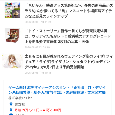
「ちいかわ」映画グッズ第3弾ほか、多数の新商品がズ
ラリ!なんか懐いてる「鳥」マスコットや場面写アイテ
ムなど必見のラインナップ
2026.08.06 Thu 11:25
「トイ・ストーリー」新作一番くじが発売決定!A賞
は、ウッディたちがレトロ感満載のアナログレコード
上を走る姿で立体化 2枚目の写真・画像
2026.08.07 Fri 03:40
太ももにも目が惹かれるウェディング姿のライザ! フィ
ギュア「ライザ(ライザリン・シュタウト)ウェディン
グStyle」が8月7日より予約受付開始
2026.08.06 Thu 10:15
ゲーム向けUIデザイナーアシスタント「正社員」IT・デザイ
ン系転職希望・駅チカ/賞与年2回・未経験歓迎・文京区本郷
株式会社Le Lien
東京都
月給29万2,200円～43万2,200円