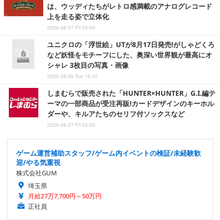
は、ウッディたちがレトロ感満載のアナログレコード
上を走る姿で立体化
2026.08.07 Fri 03:40
ユニクロの「浮世絵」UTが8月17日発売!がしゃどくろ
など妖怪をモチーフにした、奥深い世界観が最高にオ
シャレ 3枚目の写真・画像
2026.08.08 Sat 15:10
しまむらで販売された「HUNTER×HUNTER」G.I.編テ
ーマの一部商品が受注再販!カードデザインのキーホル
ダーや、キルアたちのセリフ付ソックスなど
2026.08.07 Fri 02:00
ゲーム運営補助スタッフ/ゲーム内イベントの検証/未経験歓
迎/やる気重視
株式会社GUM
埼玉県
月給27万7,700円～50万円
正社員