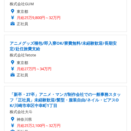
株式会社GUM
東京都
月給25万9,800円～32万円
正社員
アニメグッズ梱包/即入寮OK/寮費無料/未経験歓迎/長期安
定/赴任旅費支給
株式会社Tetote
東京都
月給27万円～34万円
正社員
「新卒・27卒」アニメ・マンガ制作会社での一般事務スタッ
フ「正社員」未経験歓迎/髪型・服装自由/ネイル・ピアスO
K/川崎市幸区中幸町1丁目
株式会社大斗
神奈川県
月給25万2,100円～32万円