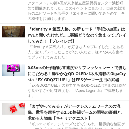
アクエスト」の第4回が東京都立産業貿易センター浜松町
館で開催されました。このイベントに合わせ、自身の就活
時のエピソードを若手クリエイターに聞いてみたので、そ
の模様をお届けします。
『Identity V 第五人格』の新モード「手記の加筆」は
PvEと聞いたけれど……実際どうなの？集まってプレイ
してみた！【プレイレポ】
『Identity V 第五人格』が好きな人やプレイしたことある
人、全くプレイしたことがない人など、様々な4人を集め
てプレイしてみました！
0.03msの圧倒的応答速度やリフレッシュレートで勝ち
にこだわる！鮮やかなQD-OLEDパネル搭載のGigaCry
sta「EX-GDQ271UEL」はFPSゲーマー注目の武器
「EX-GDQ271UEL」の魅力であるQD-OLEDパネルの圧倒的
な見やすさや応答速度を、『Apex Legends』で体感しま
す。
「まずやってみる」がアークシステムワークスの流
儀。世界を席巻する2.5D格闘ゲームの開発の裏側と、
求める人物像【キャリアクエスト】
『ギルティギア』シリーズなどで知られ、世界的な格闘ゲ