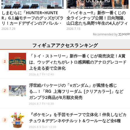
しまむらに「HUNTER×HUNTE
「ハイキュー!!」新作一番くじの
R」G.I.編モチーフのグッズがズラ
全ラインナップ公開！日向翔陽、
リ！カードデザインのアパレル・
山口忠たち烏野1年生の4人がフィ
雑貨、ゴレイヌの「オレが3人分
ギュアで集合
2026.7.29
2026.7.15
になる…」も
Recommended by
フィギュアアクセスランキング
「トイ・ストーリー」新作一番くじが発売決定！A賞
は、ウッディたちがレトロ感満載のアナログレコード
上を走る姿で立体化
2026.8.7 Fri 12:40
浮世絵パッケージの「νガンダム」が風情を感じ
る…！「RG 上海フリーダム [クリアカラー]」など
ガンプラ2商品が8月順次発売
2026.8.7 Fri 19:30
『ポケモン』を手芸モチーフで立体化！仲良しなピカ
チュウ＆デデンネやチルット＆ウールーなど全6種
2026.8.9 Sun 13:00