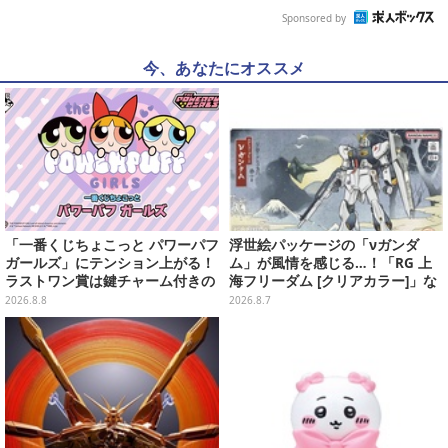
Sponsored by
今、あなたにオススメ
「一番くじちょこっと パワーパフ
浮世絵パッケージの「νガンダ
ガールズ」にテンション上がる！
ム」が風情を感じる…！「RG 上
ラストワン賞は鍵チャーム付きの
海フリーダム [クリアカラー]」な
シール帳スペシャルセット
どガンプラ2商品が8月順次発売
2026.8.8
2026.8.7