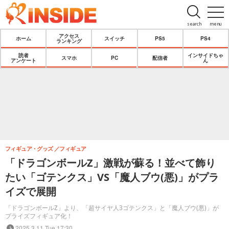
search
menu
アクセス
ホーム
スイッチ
PS5
PS4
ランキング
読者
インサイドちゃ
スマホ
PC
配信者
アンケート
ん
フィギュア・グッズ
フィギュア
「ドラゴンボールZ」激戦が蘇る！並べて飾り
たい「ゴテンクス」VS「魔人ブウ(悪)」がプラ
イズで展開
「ドラゴンボールZ」より、「超サイヤ人3ゴテンクス」と「魔人ブウ(悪)」が
プライズフィギュア化！
2025.3.11 Tue 17:30