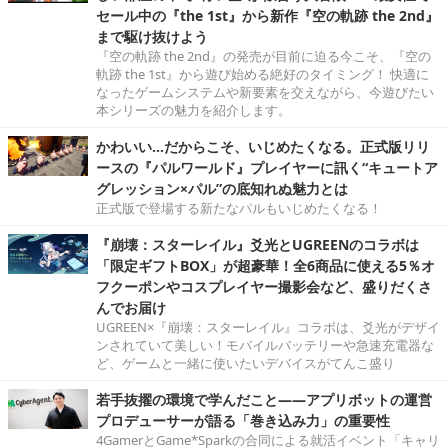
セール中の『the 1st』から新作『空の軌跡 the 2nd』
まで駆け抜けよう
『空の軌跡 the 2nd』の発売が目前に迫る今こそ、『空の
軌跡 the 1st』から遊び始める絶好のタイミング！ 快適に
なったゲームシステムや新要素を交えながら、今遊びたい
本シリーズの魅力を紹介します。
かわいい…だからこそ、いじめたくなる。正式版リリ
ースの『パルワールド』プレイヤーに訊く“キュートア
グレッション×パル”の底知れぬ魅力とは
正式版で登場する新たなパルもいじめたくなる！
『崩壊：スターレイル』爻光とUGREENのコラボは
「限定ギフトBOX」が超豪華！全6商品に使える5％オ
フクーポンやコスプレイヤー撮影会など、盛りだくさ
んでお届け
UGREEN×『崩壊：スターレイル』コラボは、爻光がデザイ
ンされていて美しい！モバイルバッテリーや急速充電器な
ど、ゲームと一緒に使いたいデバイスがてんこ盛り
若手抜擢の環境で学んだこと――アプリボットの運営
プロデューサーが語る「巻き込み力」の重要性
4GamerとGame*Sparkの合同による就活イベント「キャリ