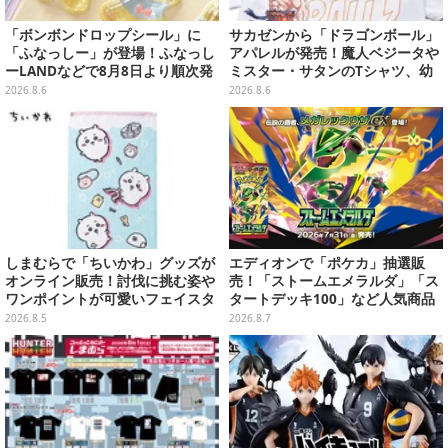
「ボンボンドロップシール」に
サカゼンから「ドラゴンボール」
「ふなっしー」が登場！ふなっし
アパレルが発売！魔人ベジータや
ーLANDなどで8月8日より順次発
ミスター・サタンのTシャツ、幼
売
少期悟空のパーカーなど幅広いデ
2026.8.6
2026.8.6
ザイン
しまむらで「ちいかわ」グッズが
エディオンで「ポケカ」抽選販
オンライン販売！討伐に挑む姿や
売！「ストームエメラルダ」「ス
ワンポイントが可愛いフェイスタ
タートデッキ100」など人気商品
オル、バスマットなど全14種
が対象
2026.8.5
2026.8.7