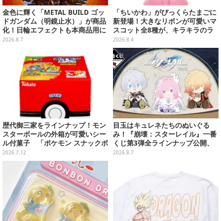
金色に輝く「METAL BUILD ゴッ
「ちいかわ」がびっくらたまごに
ドガンダム（明鏡止水）」が商品
新登場！大きなリボンが可愛いマ
化！日輪エフェクトも本商品用に
スコット全8種が、キラキラのラ
刷新した豪華仕様
メ入り入浴剤から飛び出す
2026.8.7
2026.8.4
歴代御三家をラインナップ！モン
目玉はキュレネたちのぬいぐる
スターボールの外箱が可愛いシー
み！『崩壊：スターレイル』一番
ル付菓子 「ポケモン スナックボ
くじ第3弾全ラインナップ公開、
ックス」が7月13日発売
美麗ビジュアルのアクリルボード
2026.7.12
2026.8.7
など用意