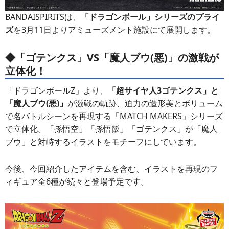
BANDAISPIRITSは、
「ドラゴンボール」シリーズのプライ
ズ
を3月11日よりアミューズメント施設にて展開します。
◆「ゴテンクス」VS「
魔人ブウ(悪)
」の激戦が
立体化！
「ドラゴンボールZ」より、
「超サイヤ人3ゴテンクス」と
「魔人ブウ(悪)」
が激戦の軌跡、迫力の造形美とボリューム
で名バトルシーンを再現する「MATCH MAKERS」シリーズ
で立体化。「孫悟空」「孫悟飯」「ゴテンクス」が「魔人
ブウ」と対峙するイラストをモチーフにしています。
今後、今回紹介したアイテムを含む、イラストを再現のフ
ィギュア全6種が続々と登場予定です。