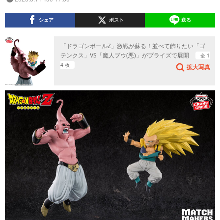
シェア
ポスト
送る
「ドラゴンボールZ」激戦が蘇る！並べて飾りたい「ゴ
テンクス」VS「魔人ブウ(悪)」がプライズで展開
全 1
4 枚
拡大写真