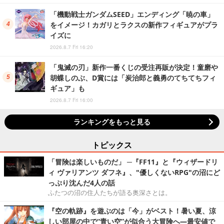
「機動戦士ガンダムSEED」エンディング「暁の車」
をイメージ！カガリとラクスの新作フィギュアがプラ
イズに
2026.8.7 Fri 16:20
「鬼滅の刃」新作一番くじの受注再販が決定！童磨や
胡蝶しのぶ、D賞には「炭治郎と義勇のてちてちフィ
ギュア」も
2026.8.7 Fri 16:00
ランキングをもっと見る
トピックス
「冒険は楽しいものだ」 ─『FF11』と『ウィザードリ
ィ ヴァリアンツ ダフネ』、"優しくないRPG"の沼にど
っぷり沈んだ4人の話
ふたつの沼の住人たちが語る奥深さとは。
『空の軌跡』を遊ぶのは「今」がベスト！暑い夏、涼
しい部屋の中で“青い空”が似合う大冒険へ―最安値で