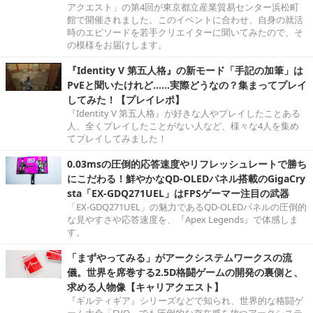
アクエスト」の第4回が東京都立産業貿易センター浜松町
館で開催されました。このイベントに合わせ、自身の就活
時のエピソードを若手クリエイターに聞いてみたので、そ
の模様をお届けします。
『Identity V 第五人格』の新モード「手記の加筆」は
PvEと聞いたけれど……実際どうなの？集まってプレイ
してみた！【プレイレポ】
『Identity V 第五人格』が好きな人やプレイしたことある
人、全くプレイしたことがない人など、様々な4人を集め
てプレイしてみました！
0.03msの圧倒的応答速度やリフレッシュレートで勝ち
にこだわる！鮮やかなQD-OLEDパネル搭載のGigaCry
sta「EX-GDQ271UEL」はFPSゲーマー注目の武器
「EX-GDQ271UEL」の魅力であるQD-OLEDパネルの圧倒的
な見やすさや応答速度を、『Apex Legends』で体感しま
す。
「まずやってみる」がアークシステムワークスの流
儀。世界を席巻する2.5D格闘ゲームの開発の裏側と、
求める人物像【キャリアクエスト】
『ギルティギア』シリーズなどで知られ、世界的な格闘ゲ