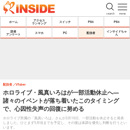
search
menu
アクセス
ホーム
スイッチ
PS5
PS4
ランキング
読者
インサイドちゃ
スマホ
PC
配信者
アンケート
ん
配信者
VTuber
ホロライブ・風真いろはが一部活動休止へ―
諸々のイベントが落ち着いたこのタイミング
で、心因性失声の回復に努める
ホロライブ所属の「風真いろは」さんが3月10日、一部活動を休止すると発表
しました。ひとまず5月頃までを予定し、その後は体調を優先し判断を行うとい
います。