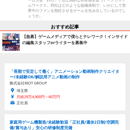
ーム大会「EVO」でも圧倒的な存在感を放つアークシステ
ムワークス。同社はどのような組織体制で、いかにして世
界中のファンを熱狂させるゲームを生み出しているのでし
ょうか。
おすすめ記事
【急募】ゲームメディアで僕らとテレワーク！インサイド
の編集スタッフorライターを募集中
「長期で安定して働く」アニメーション動画制作クリエイタ
ー/未経験OK/解説用アニメ動画の制作
株式会社RIOT GROUP
埼玉県
月給29万4,900円～60万円
正社員
家庭用ゲーム機製造/未経験歓迎「正社員/週休2日制/空調完
備/賞与あり」安心の研修制度完備