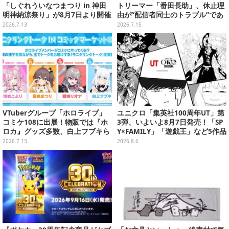
「しぐれういなつまつり in 神田
トリーマー「番田長助」、休止理
明神納涼祭り」が8月7日より開催
由が“配信者同士のトラブル”であ
決定
ったと明かす―「原因は自身の未
2026.7.13
2026.7.15
熟さと慢心」
VTuberグループ「ホロライブ」
ユニクロ「集英社100周年UT」第
コミケ108に出展！物販では『ホ
3弾、いよいよ8月7日発売！「SP
ロカ』グッズ多数、白上フブキら
Y×FAMILY」「遊戯王」など5作品
4人のモニタリングトークもお届
をデザイン
2026.7.13
2026.8.6
け