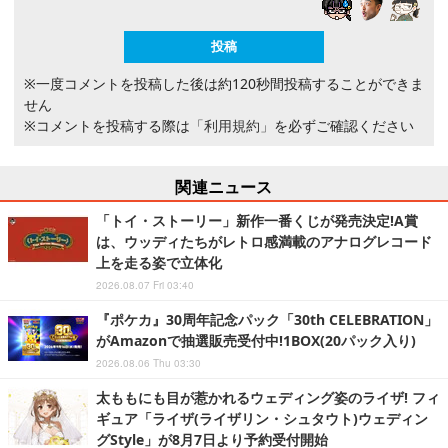
※一度コメントを投稿した後は約120秒間投稿することができま
せん
※コメントを投稿する際は
「利用規約」
を必ずご確認ください
関連ニュース
「トイ・ストーリー」新作一番くじが発売決定!A賞
は、ウッディたちがレトロ感満載のアナログレコード
上を走る姿で立体化
2026.08.07 Fri 03:40
『ポケカ』30周年記念パック「30th CELEBRATION」
がAmazonで抽選販売受付中!1BOX(20パック入り)
2026.08.06 Thu 03:30
太ももにも目が惹かれるウェディング姿のライザ! フィ
ギュア「ライザ(ライザリン・シュタウト)ウェディン
グStyle」が8月7日より予約受付開始