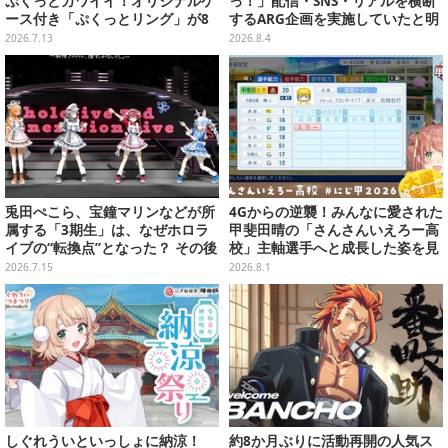
ぷくっとカワイイ！オリジナルケ
っ！」配信・SNS・リアルを横断
ース付き「ぷくっとリング」が8
するARG企画を実施していたと明
月発売決定
らかに―ファンメイドらしきタイ
2026.7.13
2026.8.4
ピングゲームが実は…
兎田ぺこら、宝鐘マリンなどが所
4Gからの逆襲！みんなに愛された
属する「3期生」は、なぜホロラ
甲斐田晴の「さんさんいえろー高
イブの“転換点”となった？ その後
校」主軸選手へと成長した姿を見
の展開を決定づけた、黄金世代を
よ【特集】
2026.7.15
2026.8.1
振り返る【特集】
しぐれういといっしょに納涼！
約8か月ぶりに活動再開の人気ス