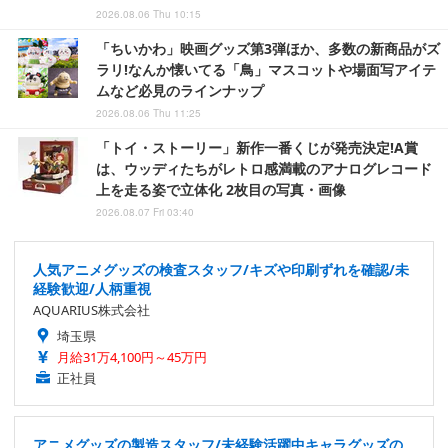
2026.08.06 Thu 10:15
「ちいかわ」映画グッズ第3弾ほか、多数の新商品がズ
ラリ!なんか懐いてる「鳥」マスコットや場面写アイテ
ムなど必見のラインナップ
2026.08.06 Thu 11:25
「トイ・ストーリー」新作一番くじが発売決定!A賞
は、ウッディたちがレトロ感満載のアナログレコード
上を走る姿で立体化 2枚目の写真・画像
2026.08.07 Fri 03:40
人気アニメグッズの検査スタッフ/キズや印刷ずれを確認/未
経験歓迎/人柄重視
AQUARIUS株式会社
埼玉県
月給31万4,100円～45万円
正社員
アニメグッズの製造スタッフ/未経験活躍中キャラグッズの