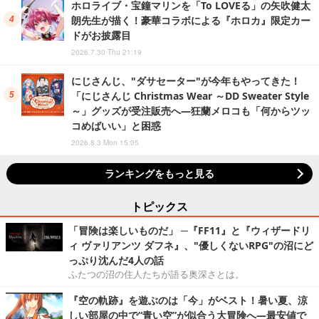
ホロライブ・宝鐘マリンを「To LOVEる」の矢吹健太
朗先生が描く！豪華コラボによる『ホロカ』限定カー
ドがお披露目
2026.7.30 Thu 21:19
にじさんじ、"ダサセーター"が今年もやってきた！
「にじさんじ Christmas Wear ～DD Sweater Style
～」グッズが受注販売へ―狂蘭メロコも「何からツッ
コめばいい」と困惑
2026.8.3 Mon 15:05
ランキングをもっと見る
トピックス
「冒険は楽しいものだ」 ─『FF11』と『ウィザードリ
ィ ヴァリアンツ ダフネ』、"優しくないRPG"の沼にど
っぷり沈んだ4人の話
ふたつの沼の住人たちが語る奥深さとは。
『空の軌跡』を遊ぶのは「今」がベスト！暑い夏、涼
しい部屋の中で“青い空”が似合う大冒険へ―最安値で