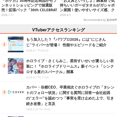
『ポケカ』30周年記念商品がセブ
「お文具といっしょ」綿素材で気
ンネットショッピングで抽選販
持ちいいガーゼタオルがガシャポ
売！拡張パック「30th CELEBRAT
ン展開！使いやすいサイズ感、ク
ION」と「エーフィ・ブラッキー
ールな和柄や可愛らしいお寿司な
2026.7.11
2026.8.5
セット」が対象
ど全4種
Recommended by
VTuberアクセスランキング
もう加入した？『パワプロ2026』には“にじさん
じ”ライバーが登場！ 性能やエピソードをご紹介
2026.8.7 Fri 20:30
ホロライブ・さくらみこ、星街すいせいが夏らしい衣
装に！『ホロライブドリームス』新イベント「シンク
ロする夏のスパークル」開幕
2026.8.7 Fri 17:30
カバー・谷郷CEO、卒業相次ぐホロライブの「タレン
トのフォロー状況」に関する質問に回答ー会社起因
の“エラー”を認めつつ「事実を受け止めた上で、引き
続き改善」と言及
2026.2.27 Fri 18:40