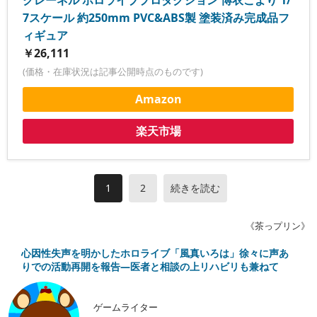
クレーネル ホロライブプロダクション 博衣こより 1/
7スケール 約250mm PVC&ABS製 塗装済み完成品フ
ィギュア
￥26,111
(価格・在庫状況は記事公開時点のものです)
Amazon
楽天市場
1
2
続きを読む
《茶っプリン》
心因性失声を明かしたホロライブ「風真いろは」徐々に声あ
りでの活動再開を報告―医者と相談の上リハビリも兼ねて
ゲームライター