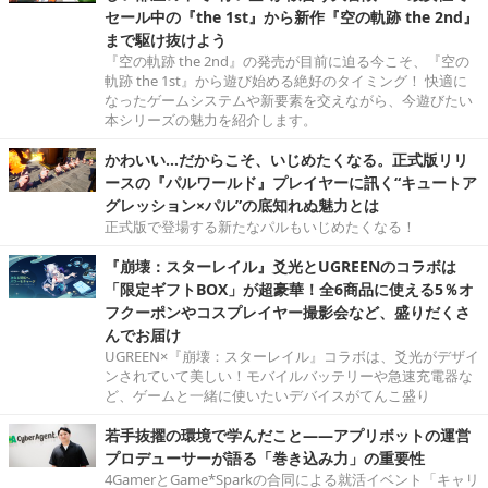
セール中の『the 1st』から新作『空の軌跡 the 2nd』
まで駆け抜けよう
『空の軌跡 the 2nd』の発売が目前に迫る今こそ、『空の
軌跡 the 1st』から遊び始める絶好のタイミング！ 快適に
なったゲームシステムや新要素を交えながら、今遊びたい
本シリーズの魅力を紹介します。
かわいい…だからこそ、いじめたくなる。正式版リリ
ースの『パルワールド』プレイヤーに訊く“キュートア
グレッション×パル”の底知れぬ魅力とは
正式版で登場する新たなパルもいじめたくなる！
『崩壊：スターレイル』爻光とUGREENのコラボは
「限定ギフトBOX」が超豪華！全6商品に使える5％オ
フクーポンやコスプレイヤー撮影会など、盛りだくさ
んでお届け
UGREEN×『崩壊：スターレイル』コラボは、爻光がデザイ
ンされていて美しい！モバイルバッテリーや急速充電器な
ど、ゲームと一緒に使いたいデバイスがてんこ盛り
若手抜擢の環境で学んだこと――アプリボットの運営
プロデューサーが語る「巻き込み力」の重要性
4GamerとGame*Sparkの合同による就活イベント「キャリ