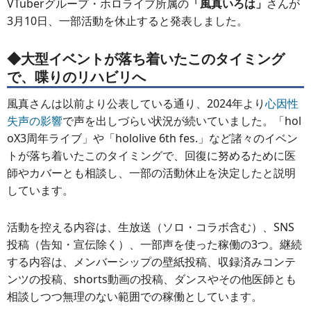
VTuberグループ・ホロライブ所属の
「風真いろは」
さんが
3月10日、一部活動を休止すると発表しました。
◆大型イベントが落ち着いたこのタイミング
で、喋りのリハビリへ
風真さんは以前より公表している通り、2024年より
心因性
失声の影響
で声を出しづらい状況が続いていました。「hol
oX3周年ライブ」や「hololive 6th fes.」など諸々のイベン
トが落ち着いたこのタイミングで、回復に努めるために医
師やカバーとも相談し、一部の活動休止を決定したと説明
しています。
活動を控える内容は、生放送（ソロ・コラボ含む）、SNS
投稿（告知・宣伝除く）、一部声を使った稼働の3つ。継続
する内容は、メンバーシップの壁紙投稿、収録済みコンテ
ンツの投稿、shorts動画の投稿、ダンスやその他医師とも
相談しつつ無理のない範囲での稼働としています。