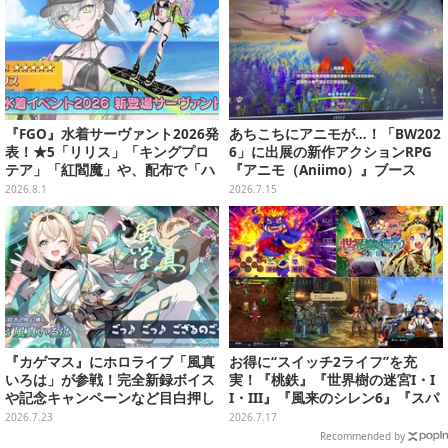
『FGO』水着サーヴァント2026発
あちこちにアニモが…！「BW202
表！★5「リリス」「キングプロ
6」に出展の新作アクションRPG
テア」「紅閻魔」や、配布で「ハ
『アニモ（Aniimo）』ブース
ベトロット」も―今年は全7騎で
は、可愛いがいたるところに溢れ
2026.8.1
2026.7.15
お届け
ていた【ブース&試遊プレイレ
ポ】
『カゲマス』にホロライブ「風真
お得に“スイッチ2ライフ”を充
いろは」が参戦！完全新録ボイス
実！『桃鉄』『世界樹の迷宮I・I
や記念キャンペーンなど目白押し
I・III』『風来のシレン6』『スパ
―過去コラボキャラも復刻
ロボY』が3,278円─ゲオ店舗のゲ
2026.7.23
2026.7.17
ームセールを現地調査
Recommended by