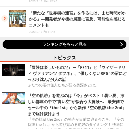
2023.7.13 Thu 12:45
「新たな『世界樹の迷宮』を作るには、まだ時間がか
かる」―開発者が今後の展望に言及、可能性を感じる
コメントも
2023.2.10 Fri 11:45
ランキングをもっと見る
トピックス
「冒険は楽しいものだ」 ─『FF11』と『ウィザードリ
ィ ヴァリアンツ ダフネ』、"優しくないRPG"の沼にど
っぷり沈んだ4人の話
ふたつの沼の住人たちが語る奥深さとは。
『空の軌跡』を遊ぶのは「今」がベスト！暑い夏、涼
しい部屋の中で“青い空”が似合う大冒険へ―最安値で
セール中の『the 1st』から新作『空の軌跡 the 2nd』
まで駆け抜けよう
『空の軌跡 the 2nd』の発売が目前に迫る今こそ、『空の
軌跡 the 1st』から遊び始める絶好のタイミング！ 快適に