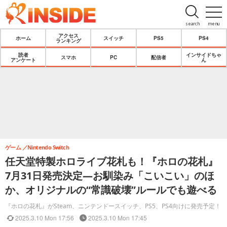
search
menu
アクセス
ホーム
スイッチ
PS5
PS4
ランキング
読者
インサイドちゃ
スマホ
PC
配信者
アンケート
ん
ゲーム
Nintendo Switch
任天堂特製ホロライブ花札も！『ホロの花札』
7月31日発売決定―お馴染み「こいこい」のほ
か、オリジナルの“常識破壊”ルールでも遊べる
『ホロの花札』がSteam、ニンテンドースイッチ、PS5、PS4向けに発売予定！
2025.3.10 Mon 17:56
2025.3.10 Mon 17:45