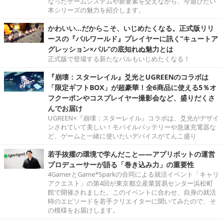
なったゲームシステムや新要素を交えながら、今遊びたい
本シリーズの魅力を紹介します。
かわいい…だからこそ、いじめたくなる。正式版リリ
ースの『パルワールド』プレイヤーに訊く“キュートア
グレッション×パル”の底知れぬ魅力とは
正式版で登場する新たなパルもいじめたくなる！
『崩壊：スターレイル』爻光とUGREENのコラボは
「限定ギフトBOX」が超豪華！全6商品に使える5％オ
フクーポンやコスプレイヤー撮影会など、盛りだくさ
んでお届け
UGREEN×『崩壊：スターレイル』コラボは、爻光がデザイ
ンされていて美しい！モバイルバッテリーや急速充電器な
ど、ゲームと一緒に使いたいデバイスがてんこ盛り
若手抜擢の環境で学んだこと――アプリボットの運営
プロデューサーが語る「巻き込み力」の重要性
4GamerとGame*Sparkの合同による就活イベント「キャリ
アクエスト」の第4回が東京都立産業貿易センター浜松町
館で開催されました。このイベントに合わせ、自身の就活
時のエピソードを若手クリエイターに聞いてみたので、そ
の模様をお届けします。