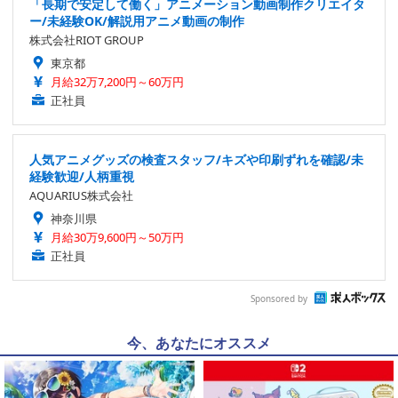
「長期で安定して働く」アニメーション動画制作クリエイタ
ー/未経験OK/解説用アニメ動画の制作
株式会社RIOT GROUP
東京都
月給32万7,200円～60万円
正社員
人気アニメグッズの検査スタッフ/キズや印刷ずれを確認/未
経験歓迎/人柄重視
AQUARIUS株式会社
神奈川県
月給30万9,600円～50万円
正社員
Sponsored by
今、あなたにオススメ