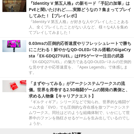
『Identity V 第五人格』の新モード「手記の加筆」は
PvEと聞いたけれど……実際どうなの？集まってプレイ
してみた！【プレイレポ】
『Identity V 第五人格』が好きな人やプレイしたことある
人、全くプレイしたことがない人など、様々な4人を集め
てプレイしてみました！
0.03msの圧倒的応答速度やリフレッシュレートで勝ち
にこだわる！鮮やかなQD-OLEDパネル搭載のGigaCry
sta「EX-GDQ271UEL」はFPSゲーマー注目の武器
「EX-GDQ271UEL」の魅力であるQD-OLEDパネルの圧倒的
な見やすさや応答速度を、『Apex Legends』で体感しま
す。
「まずやってみる」がアークシステムワークスの流
儀。世界を席巻する2.5D格闘ゲームの開発の裏側と、
求める人物像【キャリアクエスト】
『ギルティギア』シリーズなどで知られ、世界的な格闘ゲ
ーム大会「EVO」でも圧倒的な存在感を放つアークシステ
ムワークス。同社はどのような組織体制で、いかにして世
界中のファンを熱狂させるゲームを生み出しているのでし
ょうか。