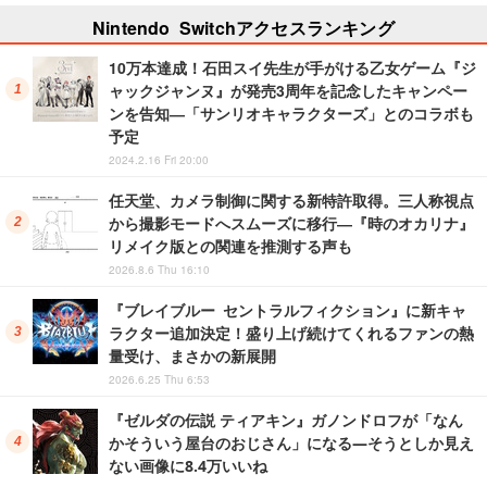
Nintendo Switchアクセスランキング
10万本達成！石田スイ先生が手がける乙女ゲーム『ジ
ャックジャンヌ』が発売3周年を記念したキャンペー
ンを告知―「サンリオキャラクターズ」とのコラボも
予定
2024.2.16 Fri 20:00
任天堂、カメラ制御に関する新特許取得。三人称視点
から撮影モードへスムーズに移行―『時のオカリナ』
リメイク版との関連を推測する声も
2026.8.6 Thu 16:10
『ブレイブルー セントラルフィクション』に新キャ
ラクター追加決定！盛り上げ続けてくれるファンの熱
量受け、まさかの新展開
2026.6.25 Thu 6:53
『ゼルダの伝説 ティアキン』ガノンドロフが「なん
かそういう屋台のおじさん」になる―そうとしか見え
ない画像に8.4万いいね