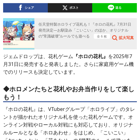
シェア
ポスト
送る
任天堂特製ホロライブ花札も！『ホロの花札』7月31日
発売決定―お馴染み「こいこい」のほか、オリジナル
の“常識破壊”ルールでも遊べる
全 6 枚
拡大写真
ジェムドロップは、花札ゲーム
『ホロの花札』
を2025年7
月31日に発売すると発表しました。さらに家庭用ゲーム機
でのリリースも決定しています。
◆ホロメンたちと花札やお弁当作りをして楽し
もう！
『ホロの花札』は、VTuberグループ「ホロライブ」のタレ
ントが描かれたオリジナル札を使った花札ゲームです。オ
ンライン対戦やローカル対戦にも対応しており、オリジナ
ルルールとなる「ホロあわせ」をはじめ、「こいこい」