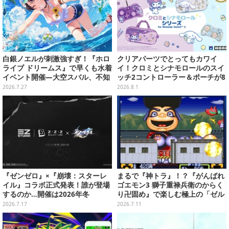
白銀ノエルが刺激強すぎ！『ホロ
クリアパーツでとってもカワイ
ライブ ドリームス』で早くも水着
イ！クロミとシナモロールのスイ
イベント開催―大空スバル、不知
ッチ2コントローラー＆ポーチが8
火フレアら5人が夏の装いで登場
月から順次発売
2026.7.27
2026.8.1
『ゼンゼロ』×『崩壊：スターレ
まるで『神トラ』！？『がんばれ
イル』コラボ正式発表！誰が登場
ゴエモン3 獅子重禄兵衛のからく
するのか…開催は2026年冬
り卍固め』で楽しむ極上の「ゼル
ダ要素」
2026.7.17
2026.7.11