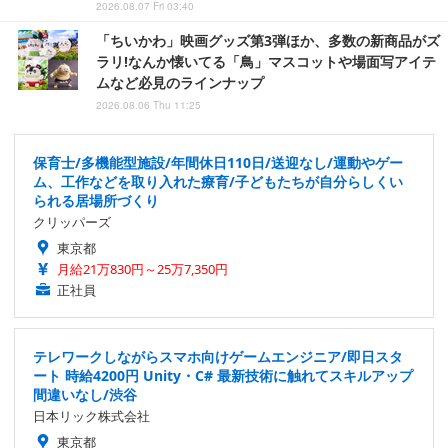
2026.08.07 Fri 03:40
「ちいかわ」映画グッズ第3弾ほか、多数の新商品がズ
ラリ!なんか懐いてる「鳥」マスコットや場面写アイテ
ムなど必見のラインナップ
2026.08.06 Thu 11:25
保育士/多機能型施設/年間休日110日/送迎なし/運動やゲー
ム、工作などを取り入れた療育/子どもたちが自分らしくい
られる居場所づくり
クリッパーズ
東京都
月給21万830円～25万7,350円
正社員
テレワークしながらスマホ向けゲームエンジニア/即日スタ
ート 時給4200円 Unity・C# 最新技術に触れてスキルアップ
間違いなし/渋谷
日本リック株式会社
東京都