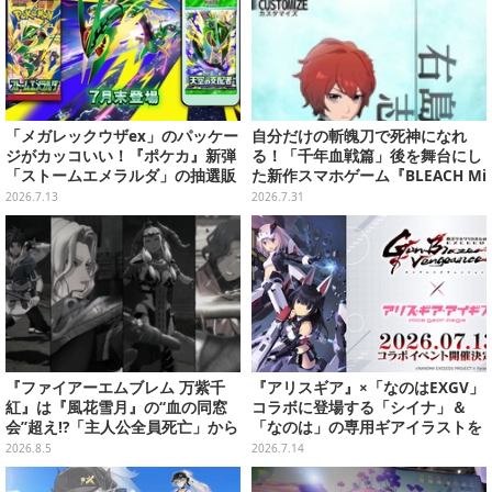
「メガレックウザex」のパッケー
自分だけの斬魄刀で死神になれ
ジがカッコいい！『ポケカ』新弾
る！「千年血戦篇」後を舞台にし
「ストームエメラルダ」の抽選販
た新作スマホゲーム『BLEACH Mi
売がヨドバシで実施
rrors High』クローズドβテスト
2026.7.13
2026.7.31
レポート
『ファイアーエムブレム 万紫千
『アリスギア』×「なのはEXGV」
紅』は『風花雪月』の“血の同窓
コラボに登場する「シイナ」＆
会”超え!?「主人公全員死亡」から
「なのは」の専用ギアイラストを
始まる物語は、様々なシリーズ作
大公開！ なんと「なのは」は本邦
2026.8.5
2026.7.14
を想起させる
初公開！