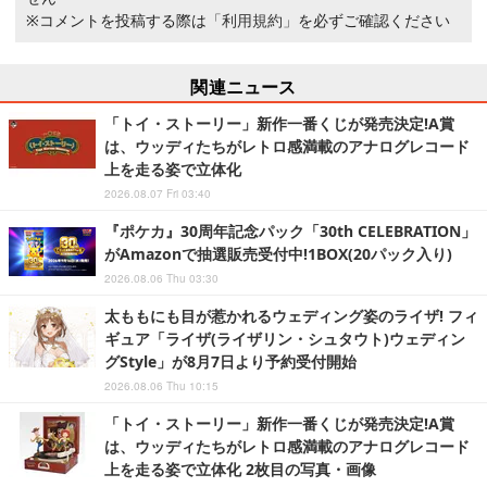
※コメントを投稿する際は
「利用規約」
を必ずご確認ください
関連ニュース
「トイ・ストーリー」新作一番くじが発売決定!A賞
は、ウッディたちがレトロ感満載のアナログレコード
上を走る姿で立体化
2026.08.07 Fri 03:40
『ポケカ』30周年記念パック「30th CELEBRATION」
がAmazonで抽選販売受付中!1BOX(20パック入り)
2026.08.06 Thu 03:30
太ももにも目が惹かれるウェディング姿のライザ! フィ
ギュア「ライザ(ライザリン・シュタウト)ウェディン
グStyle」が8月7日より予約受付開始
2026.08.06 Thu 10:15
「トイ・ストーリー」新作一番くじが発売決定!A賞
は、ウッディたちがレトロ感満載のアナログレコード
上を走る姿で立体化 2枚目の写真・画像