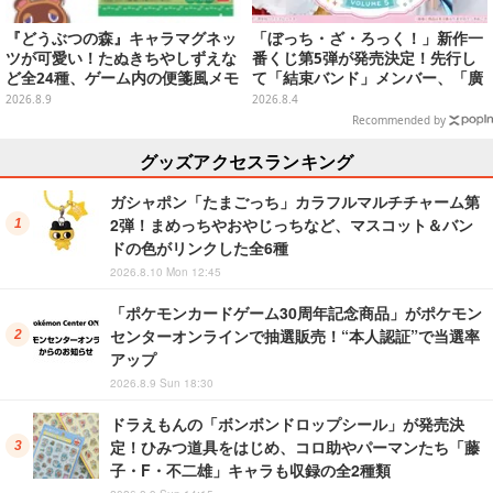
『どうぶつの森』キャラマグネッ
「ぼっち・ざ・ろっく！」新作一
ツが可愛い！たぬきちやしずえな
番くじ第5弾が発売決定！先行し
ど全24種、ゲーム内の便箋風メモ
て「結束バンド」メンバー、「廣
カード全10種も
井きくり」のメイド衣装フィギュ
2026.8.9
2026.8.4
アを公開
Recommended by
グッズアクセスランキング
ガシャポン「たまごっち」カラフルマルチチャーム第
2弾！まめっちやおやじっちなど、マスコット＆バン
ドの色がリンクした全6種
2026.8.10 Mon 12:45
「ポケモンカードゲーム30周年記念商品」がポケモン
センターオンラインで抽選販売！“本人認証”で当選率
アップ
2026.8.9 Sun 18:30
ドラえもんの「ボンボンドロップシール」が発売決
定！ひみつ道具をはじめ、コロ助やパーマンたち「藤
子・F・不二雄」キャラも収録の全2種類