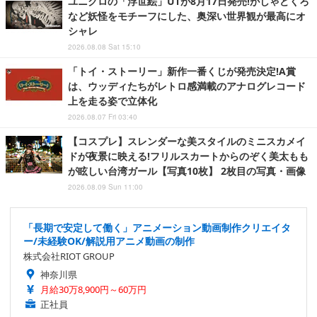
ユニクロの「浮世絵」UTが8月17日発売!がしゃどくろ
など妖怪をモチーフにした、奥深い世界観が最高にオ
シャレ
2026.08.08 Sat 15:10
「トイ・ストーリー」新作一番くじが発売決定!A賞
は、ウッディたちがレトロ感満載のアナログレコード
上を走る姿で立体化
2026.08.07 Fri 03:40
【コスプレ】スレンダーな美スタイルのミニスカメイ
ドが夜景に映える!フリルスカートからのぞく美太もも
が眩しい台湾ガール【写真10枚】 2枚目の写真・画像
2026.08.09 Sun 11:00
「長期で安定して働く」アニメーション動画制作クリエイタ
ー/未経験OK/解説用アニメ動画の制作
株式会社RIOT GROUP
神奈川県
月給30万8,900円～60万円
正社員