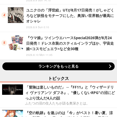
2026.8.9 Sun 14:15
ユニクロの「浮世絵」UTが8月17日発売！がしゃどく
ろなど妖怪をモチーフにした、奥深い世界観が最高に
オシャレ
2026.8.9 Sun 0:10
『ウマ娘』ツインウエハースSpecial2026弾が8月24
日発売！ドレス衣装のスティルインラブほか、宇宙走
娘<コスモピュエラ>など全30種
2026.8.10 Mon 11:45
ランキングをもっと見る
トピックス
「冒険は楽しいものだ」 ─『FF11』と『ウィザードリ
ィ ヴァリアンツ ダフネ』、"優しくないRPG"の沼にど
っぷり沈んだ4人の話
ふたつの沼の住人たちが語る奥深さとは。
『空の軌跡』を遊ぶのは「今」がベスト！暑い夏、涼