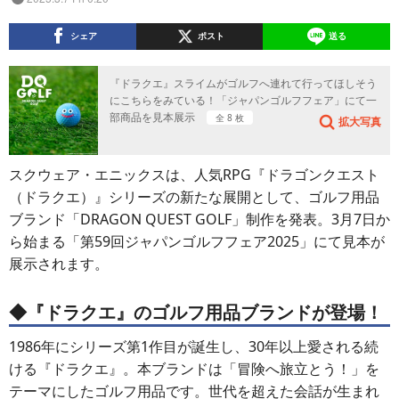
シェア
ポスト
送る
『ドラクエ』スライムがゴルフへ連れて行ってほしそう
にこちらをみている！「ジャパンゴルフフェア」にて一
部商品を見本展示
全 8 枚
拡大写真
スクウェア・エニックスは、人気RPG『ドラゴンクエスト
（ドラクエ）』シリーズの新たな展開として、ゴルフ用品
ブランド「DRAGON QUEST GOLF」制作を発表。3月7日か
ら始まる「第59回ジャパンゴルフフェア2025」にて見本が
展示されます。
◆『ドラクエ』のゴルフ用品ブランドが登場！
1986年にシリーズ第1作目が誕生し、30年以上愛される続
ける『ドラクエ』。本ブランドは「冒険へ旅立とう！」を
テーマにしたゴルフ用品です。世代を超えた会話が生まれ