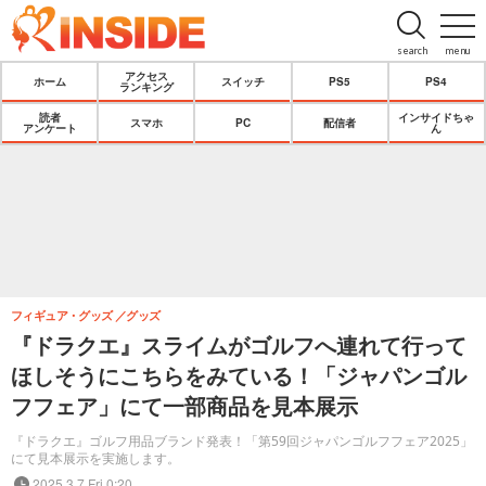
search
menu
アクセス
ホーム
スイッチ
PS5
PS4
ランキング
読者
インサイドちゃ
スマホ
PC
配信者
アンケート
ん
フィギュア・グッズ
グッズ
『ドラクエ』スライムがゴルフへ連れて行って
ほしそうにこちらをみている！「ジャパンゴル
フフェア」にて一部商品を見本展示
『ドラクエ』ゴルフ用品ブランド発表！「第59回ジャパンゴルフフェア2025」
にて見本展示を実施します。
2025.3.7 Fri 0:20