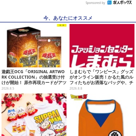
Sponsored by
今、あなたにオススメ
遊戯王OCG「ORIGINAL ARTWO
しまむらで「ワンピース」グッズ
RK COLLECTION」の抽選受け付
がオンライン販売！かるた風のル
けが開始！ 原作再現カードがアツ
フィたちがお洒落なバッグや、チ
いスペシャルパック
ョッパーが可愛いサンダルも
2026.8.5
2026.8.8