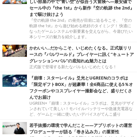
しい部屋の中で“青い空”が似合う大冒険へ―最安値で
セール中の『the 1st』から新作『空の軌跡 the 2nd』
まで駆け抜けよう
『空の軌跡 the 2nd』の発売が目前に迫る今こそ、『空の
軌跡 the 1st』から遊び始める絶好のタイミング！ 快適に
なったゲームシステムや新要素を交えながら、今遊びたい
本シリーズの魅力を紹介します。
かわいい…だからこそ、いじめたくなる。正式版リリ
ースの『パルワールド』プレイヤーに訊く“キュートア
グレッション×パル”の底知れぬ魅力とは
正式版で登場する新たなパルもいじめたくなる！
『崩壊：スターレイル』爻光とUGREENのコラボは
「限定ギフトBOX」が超豪華！全6商品に使える5％オ
フクーポンやコスプレイヤー撮影会など、盛りだくさ
んでお届け
UGREEN×『崩壊：スターレイル』コラボは、爻光がデザイ
ンされていて美しい！モバイルバッテリーや急速充電器な
ど、ゲームと一緒に使いたいデバイスがてんこ盛り
若手抜擢の環境で学んだこと――アプリボットの運営
プロデューサーが語る「巻き込み力」の重要性