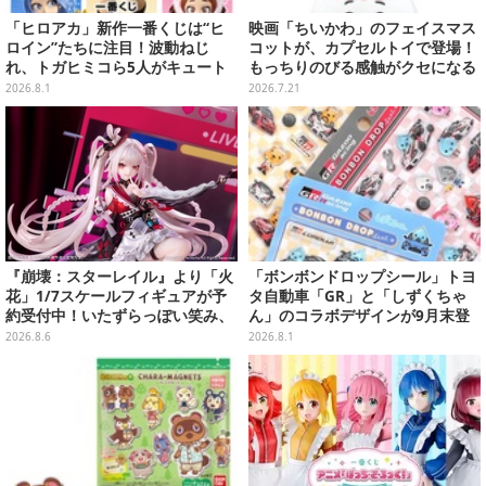
「ヒロアカ」新作一番くじは“ヒ
映画「ちいかわ」のフェイスマス
ロイン”たちに注目！波動ねじ
コットが、カプセルトイで登場！
れ、トガヒミコら5人がキュート
もっちりのびる感触がクセになる
に立体化
ハチワレ、セイレーンなど全5種
2026.8.1
2026.7.21
『崩壊：スターレイル』より「火
「ボンボンドロップシール」トヨ
花」1/7スケールフィギュアが予
タ自動車「GR」と「しずくちゃ
約受付中！いたずらっぽい笑み、
ん」のコラボデザインが9月末登
シルクハット型のステージが華や
場！くま吉らも描かれた全4柄
2026.8.6
2026.8.1
かさを演出