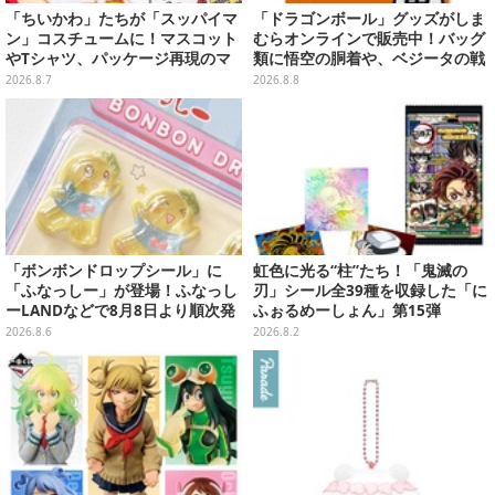
「ちいかわ」たちが「スッパイマ
「ドラゴンボール」グッズがしま
ン」コスチュームに！マスコット
むらオンラインで販売中！バッグ
やTシャツ、パッケージ再現のマ
類に悟空の胴着や、ベジータの戦
グネットなど全5アイテム
闘服を大胆デザイン
2026.8.7
2026.8.8
「ボンボンドロップシール」に
虹色に光る“柱”たち！「鬼滅の
「ふなっしー」が登場！ふなっし
刃」シール全39種を収録した「に
ーLANDなどで8月8日より順次発
ふぉるめーしょん」第15弾
売
2026.8.6
2026.8.2