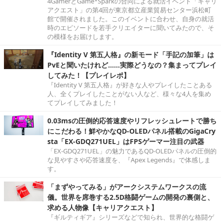
4GamerとGame*Sparkの合同による就活イベント「キャリ
アクエスト」の第4回が東京都立産業貿易センター浜松町
館で開催されました。このイベントに合わせ、自身の就活
時のエピソードを若手クリエイターに聞いてみたので、そ
の模様をお届けします。
『Identity V 第五人格』の新モード「手記の加筆」は
PvEと聞いたけれど……実際どうなの？集まってプレイ
してみた！【プレイレポ】
『Identity V 第五人格』が好きな人やプレイしたことある
人、全くプレイしたことがない人など、様々な4人を集め
てプレイしてみました！
0.03msの圧倒的応答速度やリフレッシュレートで勝ち
にこだわる！鮮やかなQD-OLEDパネル搭載のGigaCry
sta「EX-GDQ271UEL」はFPSゲーマー注目の武器
「EX-GDQ271UEL」の魅力であるQD-OLEDパネルの圧倒的
な見やすさや応答速度を、『Apex Legends』で体感しま
す。
「まずやってみる」がアークシステムワークスの流
儀。世界を席巻する2.5D格闘ゲームの開発の裏側と、
求める人物像【キャリアクエスト】
『ギルティギア』シリーズなどで知られ、世界的な格闘ゲ