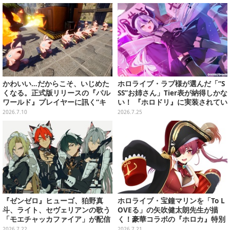
かわいい…だからこそ、いじめた
ホロライブ・ラプ様が選んだ「“S
くなる。正式版リリースの『パル
SS”お姉さん」Tier表が納得しかな
ワールド』プレイヤーに訊く“キ
い！ 『ホロドリ』に実装されてい
ュートアグレッション×パル”の底
るお姉さんイラストを振り返り
2026.7.10
2026.7.25
知れぬ魅力とは
『ゼンゼロ』ヒューゴ、狛野真
ホロライブ・宝鐘マリンを「To L
斗、ライト、セヴェリアンの歌う
OVEる」の矢吹健太朗先生が描
「モエチャッカファイア」が配信
く！豪華コラボの『ホロカ』特別
決定―似合ってる…4人のメイド
カードが「Vジャンプ10月号」に
2026.7.22
2026.7.21