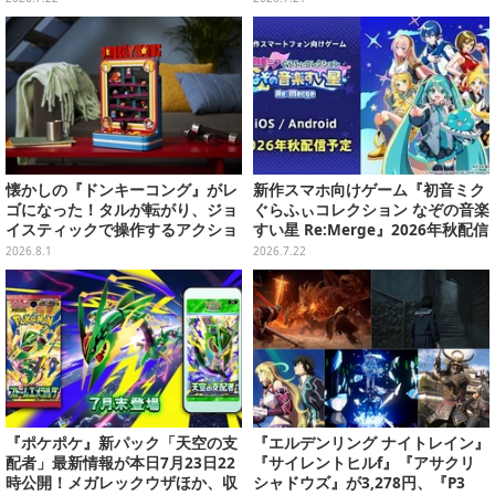
服イラストもお披露目
付録
懐かしの『ドンキーコング』がレ
新作スマホ向けゲーム『初音ミク
ゴになった！タルが転がり、ジョ
ぐらふぃコレクション なぞの音楽
イスティックで操作するアクショ
すい星 Re:Merge』2026年秋配信
ンギミック搭載
決定！鏡音リン&レン、巡音ルカ
2026.8.1
2026.7.22
など“ピアプロキャラクターズ”6
名が登場
『ポケポケ』新パック「天空の支
『エルデンリング ナイトレイン』
配者」最新情報が本日7月23日22
『サイレントヒルf』『アサクリ
時公開！メガレックウザほか、収
シャドウズ』が3,278円、『P3