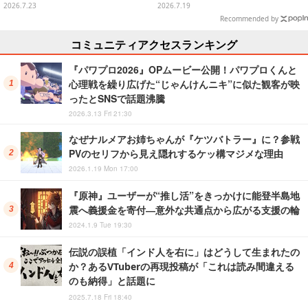
録カード解禁に期待
R』『TOXリマスター』は2,728円
2026.7.23
2026.7.19
に！─ゲオ店舗セールを実地調査
Recommended by
コミュニティアクセスランキング
『パワプロ2026』OPムービー公開！パワプロくんと
心理戦を繰り広げた“じゃんけんニキ”に似た観客が映
ったとSNSで話題沸騰
2026.3.13 Fri 21:30
なぜナルメアお姉ちゃんが『ケツバトラー』に？参戦
PVのセリフから見え隠れするケッ構マジメな理由
2026.1.19 Mon 17:00
『原神』ユーザーが“推し活”をきっかけに能登半島地
震へ義援金を寄付―意外な共通点から広がる支援の輪
2024.1.9 Tue 19:30
伝説の誤植「インド人を右に」はどうして生まれたの
か？あるVTuberの再現投稿が「これは読み間違える
のも納得」と話題に
2025.7.18 Fri 18:40