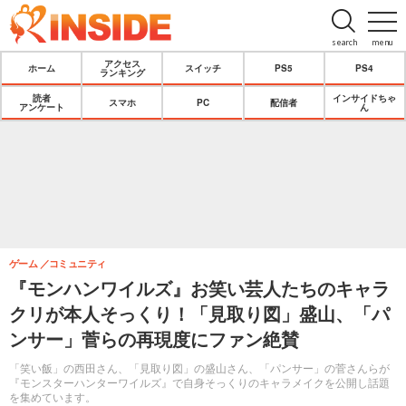
search
menu
アクセス
ホーム
スイッチ
PS5
PS4
ランキング
読者
インサイドちゃ
スマホ
PC
配信者
アンケート
ん
ゲーム
コミュニティ
『モンハンワイルズ』お笑い芸人たちのキャラ
クリが本人そっくり！「見取り図」盛山、「パ
ンサー」菅らの再現度にファン絶賛
「笑い飯」の西田さん、「見取り図」の盛山さん、「パンサー」の菅さんらが
『モンスターハンターワイルズ』で自身そっくりのキャラメイクを公開し話題
を集めています。