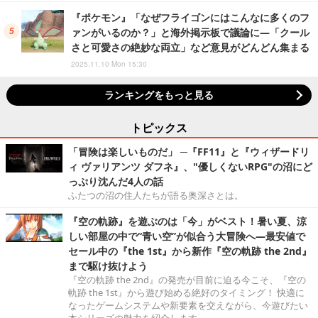
『ポケモン』「なぜフライゴンにはこんなに多くのフ
ァンがいるのか？」と海外掲示板で議論に―「クール
さと可愛さの絶妙な両立」など意見がどんどん集まる
2025.11.10 Mon 15:30
ランキングをもっと見る
トピックス
「冒険は楽しいものだ」 ─『FF11』と『ウィザードリ
ィ ヴァリアンツ ダフネ』、"優しくないRPG"の沼にど
っぷり沈んだ4人の話
ふたつの沼の住人たちが語る奥深さとは。
『空の軌跡』を遊ぶのは「今」がベスト！暑い夏、涼
しい部屋の中で“青い空”が似合う大冒険へ―最安値で
セール中の『the 1st』から新作『空の軌跡 the 2nd』
まで駆け抜けよう
『空の軌跡 the 2nd』の発売が目前に迫る今こそ、『空の
軌跡 the 1st』から遊び始める絶好のタイミング！ 快適に
なったゲームシステムや新要素を交えながら、今遊びたい
本シリーズの魅力を紹介します。