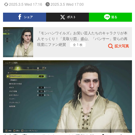
2025.3.5 Wed 17:16
2025.3.5 Wed 17:00
シェア
ポスト
送る
『モンハンワイルズ』お笑い芸人たちのキャラクリが本
人そっくり！「見取り図」盛山、「パンサー」菅らの再
現度にファン絶賛
全 1 枚
拡大写真