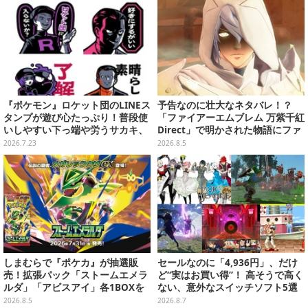
『ポケモン』ロケット団のLINEス
予告なのに壮大なネタバレ！？
タンプが遊び心たっぷり！普段使
「ファイアーエムブレム 万紫千紅
いしやすい下っ端や労うサカキ、
Direct」で明かされた物語にファ
変装したコトネまで全40種
ンも震え上がる
2026.7.23
2026.8.5
しまむらで『ポケカ』が抽選販
セールなのに「4,936円」、だけ
売！拡張パック「ストームエメラ
ど“実はお買い得”！ 高そうで高く
ルダ」「アビスアイ」各1BOXを
ない、意外なスイッチソフト5選
ラインナップ
2026.8.5
2026.8.7