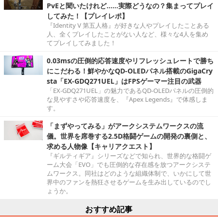
PvEと聞いたけれど……実際どうなの？集まってプレイ
してみた！【プレイレポ】
『Identity V 第五人格』が好きな人やプレイしたことある
人、全くプレイしたことがない人など、様々な4人を集め
てプレイしてみました！
0.03msの圧倒的応答速度やリフレッシュレートで勝ち
にこだわる！鮮やかなQD-OLEDパネル搭載のGigaCry
sta「EX-GDQ271UEL」はFPSゲーマー注目の武器
「EX-GDQ271UEL」の魅力であるQD-OLEDパネルの圧倒的
な見やすさや応答速度を、『Apex Legends』で体感しま
す。
「まずやってみる」がアークシステムワークスの流
儀。世界を席巻する2.5D格闘ゲームの開発の裏側と、
求める人物像【キャリアクエスト】
『ギルティギア』シリーズなどで知られ、世界的な格闘ゲ
ーム大会「EVO」でも圧倒的な存在感を放つアークシステ
ムワークス。同社はどのような組織体制で、いかにして世
界中のファンを熱狂させるゲームを生み出しているのでし
ょうか。
おすすめ記事