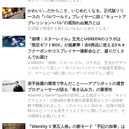
かわいい…だからこそ、いじめたくなる。正式版リリ
ースの『パルワールド』プレイヤーに訊く“キュートア
グレッション×パル”の底知れぬ魅力とは
正式版で登場する新たなパルもいじめたくなる！
『崩壊：スターレイル』爻光とUGREENのコラボは
「限定ギフトBOX」が超豪華！全6商品に使える5％オ
フクーポンやコスプレイヤー撮影会など、盛りだくさ
んでお届け
UGREEN×『崩壊：スターレイル』コラボは、爻光がデザイ
ンされていて美しい！モバイルバッテリーや急速充電器な
ど、ゲームと一緒に使いたいデバイスがてんこ盛り
若手抜擢の環境で学んだこと――アプリボットの運営
プロデューサーが語る「巻き込み力」の重要性
4GamerとGame*Sparkの合同による就活イベント「キャリ
アクエスト」の第4回が東京都立産業貿易センター浜松町
館で開催されました。このイベントに合わせ、自身の就活
時のエピソードを若手クリエイターに聞いてみたので、そ
の模様をお届けします。
『Identity V 第五人格』の新モード「手記の加筆」は