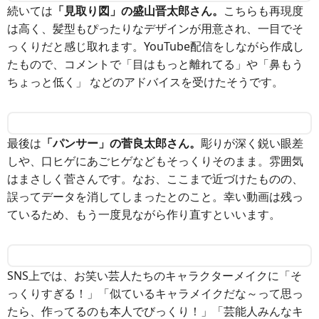
続いては
「見取り図」の盛山晋太郎さん。
こちらも再現度
は高く、髪型もぴったりなデザインが用意され、一目でそ
っくりだと感じ取れます。YouTube配信をしながら作成し
たもので、コメントで「目はもっと離れてる」や「鼻もう
ちょっと低く」 などのアドバイスを受けたそうです。
最後は
「パンサー」の菅良太郎さん。
彫りが深く鋭い眼差
しや、口ヒゲにあごヒゲなどもそっくりそのまま。雰囲気
はまさしく菅さんです。なお、ここまで近づけたものの、
誤ってデータを消してしまったとのこと。幸い動画は残っ
ているため、もう一度見ながら作り直すといいます。
SNS上では、お笑い芸人たちのキャラクターメイクに「そ
っくりすぎる！」「似ているキャラメイクだな～って思っ
たら、作ってるのも本人でびっくり！」「芸能人みんなキ