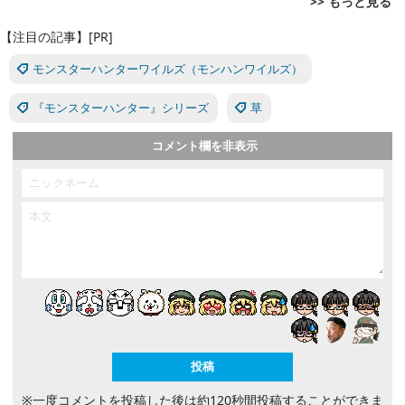
>> もっと見る
【注目の記事】[PR]
タカラトミー(TAKARA TOMY) T-SPARK トランスフ
Windows版 | Minecraft (マインクラフト): Java &
リズム天国 ミラクルスターズ -Switch
ォーマー ニューレジェンズ NL-07 サウンドウェーブ
Bedrock Edition | オンラインコード版
モンスターハンターワイルズ（モンハンワイルズ）
可動フィギュア
￥5,645
￥3,600
￥4,511
『モンスターハンター』シリーズ
草
ドラゴンクエストX 時空の迷い子たち オンライン
TAMASHII NATIONS フィギュアーツ mini 機動戦
コメント欄を非表示
【Amazon.co.jp限定】お役立ちアイテムセット 配
リズム天国 ミラクルスターズ|オンラインコード版
士ガンダムSEED FREEDOM アスラン・ザラ（再販
信 |ダウンロード版
版） 約90mm PVC&ABS製 塗装済み可動フィギュア
￥5,850
￥4,950
￥3,850
TAMASHII NATIONS S.H.フィギュアーツ 攻殻機動
【Amazon.co.jp限定】 Logicool G ハンコン G923
テニスの王子様 も～っと 学園祭の王子様 ♡-40 and
隊 THE GHOST IN THE SHELL 草薙素子 約140mm P
グランツーリスモ7 Forza Horizon 6 G923d
more…
VC&ABS製 塗装済み可動フィギュア
￥38,800
￥6,897
￥9,544
Shimarisudou ゲーミングマウスパッド デスクパッ
TAMASHII NATIONS ROBOT魂 攻殻機動隊 THE GH
Nintendo Switch(有機ELモデル) Joy-Con(L) ネオン
ド nayutaモデル クロス表面 Lサイズ 450×400×5m
OST IN THE SHELL ＜SIDE GHOST＞ フチコマ 約15
ブルー/(R) ネオンレッド
m
0mm ABS&PVC製 塗装済み可動フィギュア
※一度コメントを投稿した後は約120秒間投稿することができま
￥54,302