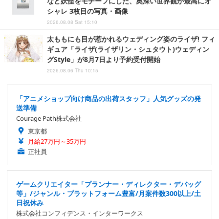
など妖怪をモチーフにした、奥深い世界観が最高にオ
シャレ 3枚目の写真・画像
2026.08.08 Sat 15:10
太ももにも目が惹かれるウェディング姿のライザ! フィ
ギュア「ライザ(ライザリン・シュタウト)ウェディン
グStyle」が8月7日より予約受付開始
2026.08.06 Thu 10:15
「アニメショップ向け商品の出荷スタッフ」人気グッズの発
送準備
Courage Path株式会社
東京都
月給27万円～35万円
正社員
ゲームクリエイター「プランナー・ディレクター・デバッグ
等」/ジャンル・プラットフォーム豊富/月案件数300以上/土
日祝休み
株式会社コンフィデンス・インターワークス