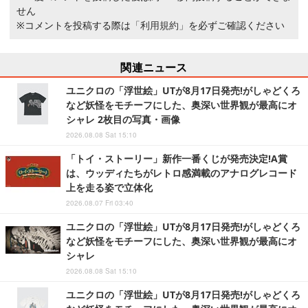
￥4,620
￥15,827
せん
※コメントを投稿する際は
「利用規約」
を必ずご確認ください
Switch コントローラー ワイヤレス ホール効果ステ
TAMASHII NATIONS S.H.フィギュアーツ ONE PIEC
Shimarisudou ゲーミングマウスパッド デスクパッ
ィック RGBライト 背面ボタン付き スイッチ コント
E シャンクス -マリンフォード頂上決戦- 約165mm P
ド nayuta クロス表面 XLサイズ 900×400×5mm
ローラー TURBO連射 4段階振動調整 6軸ジャイロセ
VC&ABS&布製 塗装済み可動フィギュア
関連ニュース
ンサー 800mAhバッテリー Switch/Switch2/PC/An
￥5,800
￥2,399
￥9,900
ユニクロの「浮世絵」UTが8月17日発売!がしゃどくろ
droid/IOSに対応 プロコン
など妖怪をモチーフにした、奥深い世界観が最高にオ
シャレ 2枚目の写真・画像
2026.08.08 Sat 15:10
「トイ・ストーリー」新作一番くじが発売決定!A賞
は、ウッディたちがレトロ感満載のアナログレコード
上を走る姿で立体化
2026.08.07 Fri 03:40
ユニクロの「浮世絵」UTが8月17日発売!がしゃどくろ
など妖怪をモチーフにした、奥深い世界観が最高にオ
シャレ
2026.08.08 Sat 15:10
ユニクロの「浮世絵」UTが8月17日発売!がしゃどくろ