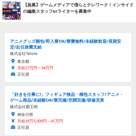
【急募】ゲームメディアで僕らとテレワーク！インサイド
の編集スタッフorライターを募集中
アニメグッズ梱包/即入寮OK/寮費無料/未経験歓迎/長期安
定/赴任旅費支給
株式会社Tetote
東京都
月給27万円～34万円
正社員
「好きを仕事に!」フィギュア検品・梱包スタッフ/アニメ・
ゲーム商品/未経験OK/寮完備/空調完備/研修充実
株式会社覇王樹
神奈川県
月給29万5,000円～41万円
正社員