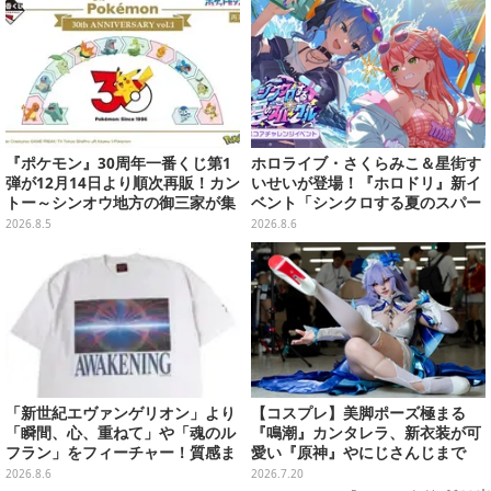
『ポケモン』30周年一番くじ第1
ホロライブ・さくらみこ＆星街す
弾が12月14日より順次再販！カン
いせいが登場！『ホロドリ』新イ
トー～シンオウ地方の御三家が集
ベント「シンクロする夏のスパー
まった時計、ぬいぐるみなど記念
クル」開催決定ーmiCometのイ
2026.8.5
2026.8.6
グッズ盛りだくさん
ベントメモリーや楽曲などが新た
に追加へ
「新世紀エヴァンゲリオン」より
【コスプレ】美脚ポーズ極まる
「瞬間、心、重ねて」や「魂のル
『鳴潮』カンタレラ、新衣装が可
フラン」をフィーチャー！質感ま
愛い『原神』やにじさんじまで
でこだわった高級Tシャツが8月7
「アコスタ池袋」美麗レイヤー11
2026.8.6
2026.7.20