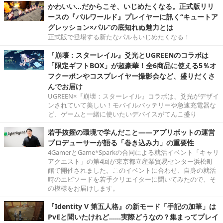
かわいい…だからこそ、いじめたくなる。正式版リリ
ースの『パルワールド』プレイヤーに訊く“キュートア
グレッション×パル”の底知れぬ魅力とは
正式版で登場する新たなパルもいじめたくなる！
『崩壊：スターレイル』爻光とUGREENのコラボは
「限定ギフトBOX」が超豪華！全6商品に使える5％オ
フクーポンやコスプレイヤー撮影会など、盛りだくさ
んでお届け
UGREEN×『崩壊：スターレイル』コラボは、爻光がデザイ
ンされていて美しい！モバイルバッテリーや急速充電器な
ど、ゲームと一緒に使いたいデバイスがてんこ盛り
若手抜擢の環境で学んだこと――アプリボットの運営
プロデューサーが語る「巻き込み力」の重要性
4GamerとGame*Sparkの合同による就活イベント「キャリ
アクエスト」の第4回が東京都立産業貿易センター浜松町
館で開催されました。このイベントに合わせ、自身の就活
時のエピソードを若手クリエイターに聞いてみたので、そ
の模様をお届けします。
『Identity V 第五人格』の新モード「手記の加筆」は
PvEと聞いたけれど……実際どうなの？集まってプレイ