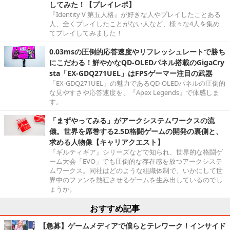
してみた！【プレイレポ】
『Identity V 第五人格』が好きな人やプレイしたことある
人、全くプレイしたことがない人など、様々な4人を集め
てプレイしてみました！
0.03msの圧倒的応答速度やリフレッシュレートで勝ち
にこだわる！鮮やかなQD-OLEDパネル搭載のGigaCry
sta「EX-GDQ271UEL」はFPSゲーマー注目の武器
「EX-GDQ271UEL」の魅力であるQD-OLEDパネルの圧倒的
な見やすさや応答速度を、『Apex Legends』で体感しま
す。
「まずやってみる」がアークシステムワークスの流
儀。世界を席巻する2.5D格闘ゲームの開発の裏側と、
求める人物像【キャリアクエスト】
『ギルティギア』シリーズなどで知られ、世界的な格闘ゲ
ーム大会「EVO」でも圧倒的な存在感を放つアークシステ
ムワークス。同社はどのような組織体制で、いかにして世
界中のファンを熱狂させるゲームを生み出しているのでし
ょうか。
おすすめ記事
【急募】ゲームメディアで僕らとテレワーク！インサイド