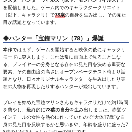
ンスターハンターワイルズ（以下、モンハンワイルズ）
』
を配信しました。ゲーム内でのキャラクタークリエイト
（以下、キャラクリ）で
78歳
の自身を生み出し、その見た
目が話題となっています。
◆ハンター「宝鐘マリン（78）」爆誕
本作ではまず、ゲームを開始すると映像の後にキャラクリ
モードに突入します。これは常に画面上で見ることにな
る、プレイヤーの分身となる存在の見た目を決める重要な
要素。その自由度の高さはオープンベータテスト時より話
題となり、日々オリジナルキャラクターを生み出したり実
在の人物を再現したりするハンターが続出しています。
プレイを始めた宝鐘マリンさんもキャラクリだけで約1時間
を費やし、最終的に
78歳の自分
を生み出しました。赤髪ツ
インテールの女性を熱心に作っていたので“大体17歳”な自
身の見た目を反映するかと思いきや、年齢を盛りに盛った7
8歳のおばあちゃんハンターの誕生です。