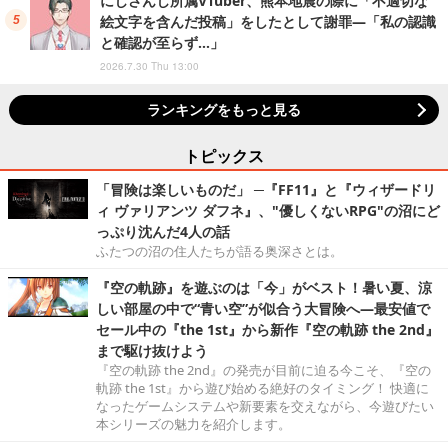
にじさんじ所属VTuber、熊本地震の際に「不適切な
絵文字を含んだ投稿」をしたとして謝罪―「私の認識
と確認が至らず…」
2026.7.30 Thu 13:00
ランキングをもっと見る
トピックス
「冒険は楽しいものだ」 ─『FF11』と『ウィザードリ
ィ ヴァリアンツ ダフネ』、"優しくないRPG"の沼にど
っぷり沈んだ4人の話
ふたつの沼の住人たちが語る奥深さとは。
『空の軌跡』を遊ぶのは「今」がベスト！暑い夏、涼
しい部屋の中で“青い空”が似合う大冒険へ―最安値で
セール中の『the 1st』から新作『空の軌跡 the 2nd』
まで駆け抜けよう
『空の軌跡 the 2nd』の発売が目前に迫る今こそ、『空の
軌跡 the 1st』から遊び始める絶好のタイミング！ 快適に
なったゲームシステムや新要素を交えながら、今遊びたい
本シリーズの魅力を紹介します。