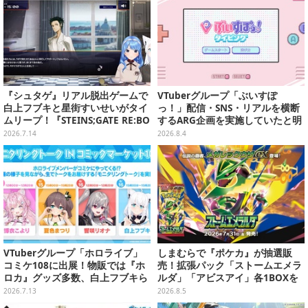
『シュタゲ』リアル脱出ゲームで
VTuberグループ「ぶいすぽ
白上フブキと星街すいせいがタイ
っ！」配信・SNS・リアルを横断
ムリープ！『STEINS;GATE RE:BO
するARG企画を実施していたと明
OT』リリース前に再認識した
らかに―ファンメイドらしきタイ
2026.7.14
2026.8.4
「シュタゲすげえ！」【白上フブ
ピングゲームが実は…
キ／星街すいせい／大空スバル／
兎田ぺこら】
VTuberグループ「ホロライブ」
しまむらで『ポケカ』が抽選販
コミケ108に出展！物販では『ホ
売！拡張パック「ストームエメラ
ロカ』グッズ多数、白上フブキら
ルダ」「アビスアイ」各1BOXを
4人のモニタリングトークもお届
ラインナップ
2026.7.13
2026.8.5
け