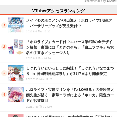
日発売
選【写真50枚】
Recommended by
VTuberアクセスランキング
メイド姿のホロメンがお出迎え！ホロライブ3期生ア
ニバーサリーグッズが受注受付中
2026.8.6 Thu 15:25
「ホロライブ」カード付ウエハース第6弾の全デザイ
ン解禁！裏面には「ときのそら」「白上フブキ」ら30
名の手書きメッセージ入り
2026.8.3 Mon 16:30
しぐれういといっしょに納涼！「しぐれういなつまつ
り in 神田明神納涼祭り」が8月7日より開催決定
2026.7.13 Mon 12:20
ホロライブ・宝鐘マリンを「To LOVEる」の矢吹健太
朗先生が描く！豪華コラボによる『ホロカ』限定カー
ドがお披露目
2026.7.30 Thu 21:19