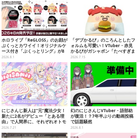
ホロライブ「ReGLOSS」のお顔が
「デブかるび」のころんとしたフ
ぷくっとカワイイ！オリジナルケ
ォルムも可愛い！VTuber・赤見
ース付き「ぷくっとリング」が8
かるびがガシャポン「たべすぎま
月発売
して・・・」シリーズに
2026.8.1
2026.7.15
にじさんじ新人は“元”魔法少女！
幻のにじさんじVTuber・語部紡
新たに2名がデビュー「とある理
が復活！？7年半ぶりの動画投稿
由」で人間界に、それぞれオトモ
で話題騒然
付き
2026.7.21
2026.8.1