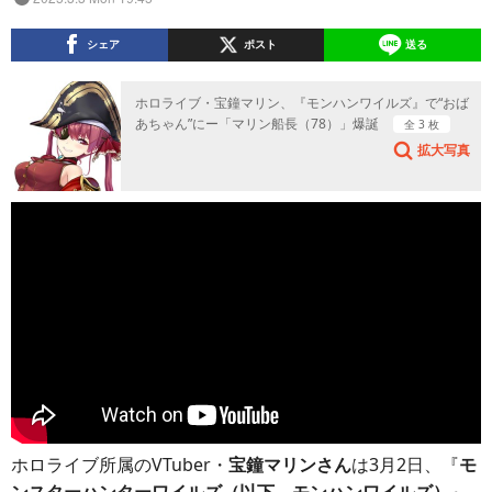
シェア
ポスト
送る
ホロライブ・宝鐘マリン、『モンハンワイルズ』で“おば
あちゃん”にー「マリン船長（78）」爆誕
全 3 枚
拡大写真
ホロライブ所属のVTuber・
宝鐘マリンさん
は3月2日、『
モ