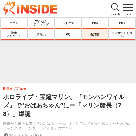
search
menu
アクセス
ホーム
スイッチ
PS5
PS4
ランキング
読者
インサイドちゃ
スマホ
PC
配信者
アンケート
ん
配信者
VTuber
ホロライブ・宝鐘マリン、『モンハンワイル
ズ』で“おばあちゃん”にー「マリン船長（7
8）」爆誕
未来から来た宝鐘マリンおばあちゃん、オカンプレイを違和感なくやるために
『モンスターハンターワイルズ』の世界へ。
2025.3.3 Mon 19:45