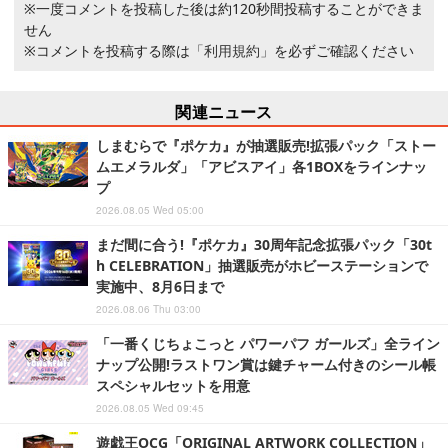
※一度コメントを投稿した後は約120秒間投稿することができま
せん
※コメントを投稿する際は
「利用規約」
を必ずご確認ください
関連ニュース
しまむらで『ポケカ』が抽選販売!拡張パック「ストー
ムエメラルダ」「アビスアイ」各1BOXをラインナッ
プ
2026.08.05 Wed 05:00
まだ間に合う!『ポケカ』30周年記念拡張パック「30t
h CELEBRATION」抽選販売がホビーステーションで
実施中、8月6日まで
2026.08.06 Thu 03:00
「一番くじちょこっと パワーパフ ガールズ」全ライン
ナップ公開!ラストワン賞は鍵チャーム付きのシール帳
スペシャルセットを用意
2026.08.05 Wed 09:45
遊戯王OCG「ORIGINAL ARTWORK COLLECTION」