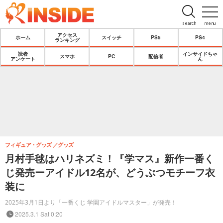
search
menu
アクセス
ホーム
スイッチ
PS5
PS4
ランキング
読者
インサイドちゃ
スマホ
PC
配信者
アンケート
ん
フィギュア・グッズ
グッズ
月村手毬はハリネズミ！『学マス』新作一番く
じ発売ーアイドル12名が、どうぶつモチーフ衣
装に
2025年3月1日より「一番くじ 学園アイドルマスター」が発売！
2025.3.1 Sat 0:20