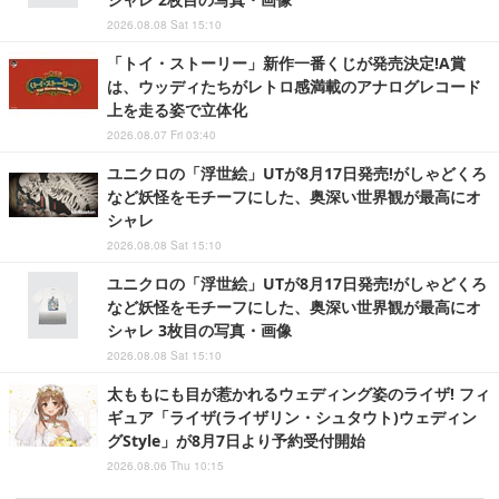
2026.08.08 Sat 15:10
「トイ・ストーリー」新作一番くじが発売決定!A賞
は、ウッディたちがレトロ感満載のアナログレコード
上を走る姿で立体化
2026.08.07 Fri 03:40
ユニクロの「浮世絵」UTが8月17日発売!がしゃどくろ
など妖怪をモチーフにした、奥深い世界観が最高にオ
シャレ
2026.08.08 Sat 15:10
ユニクロの「浮世絵」UTが8月17日発売!がしゃどくろ
など妖怪をモチーフにした、奥深い世界観が最高にオ
シャレ 3枚目の写真・画像
2026.08.08 Sat 15:10
太ももにも目が惹かれるウェディング姿のライザ! フィ
ギュア「ライザ(ライザリン・シュタウト)ウェディン
グStyle」が8月7日より予約受付開始
2026.08.06 Thu 10:15