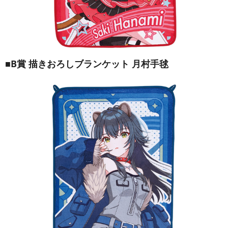
■B賞 描きおろしブランケット 月村手毬