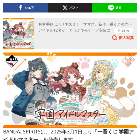
シェア
ポスト
送る
月村手毬はハリネズミ！『学マス』新作一番くじ発売ー
アイドル12名が、どうぶつモチーフ衣装に
全 22 枚
拡大写真
BANDAI SPIRITSは、2025年3月1日より
「一番くじ 学園ア
イドルマスター」
を発売します。