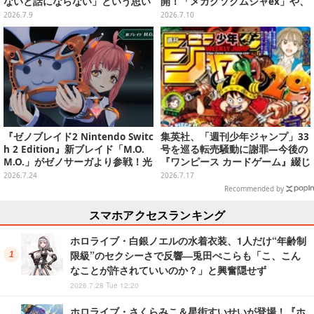
ないと話にならない」という思い
開！「メガグソクムシャex」や、
ーメディア向け体験会をレポー
2枚1組で使うスタジアムがさらに
2026.7.9
2026.7.10
ト！ ギアや建築物で盤面を組む戦
登場
略性が面白い
『ゼノブレイド2 Nintendo Switc
集英社、「週刊少年ジャンプ」33
h 2 Edition』新ブレイド「M.O.
号を巡る転売騒動に謝罪―今後の
M.O.」がゼノサーガより参戦！光
『ワンピース カードゲーム』綴じ
属性と闇属性、2つの姿で戦闘を
込み付録も中止・見合わせへ
2026.7.24
2026.7.17
サポート
Recommended by
スマホアクセスランキング
ホロライブ・白銀ノエルの水着衣装、1人だけ“年齢制
限級”のセクシーさで反響―兎田ぺこらも「こ、こん
なことが許されていいのか？」と興奮隠せず
2026.7.28 Tue 12:20
ホロライブ・さくらみこ＆星街すいせいが登場！『ホ