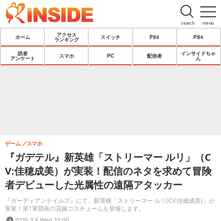
search
menu
アクセス
ホーム
スイッチ
PS5
PS4
ランキング
読者
インサイドちゃ
スマホ
PC
配信者
アンケート
ん
ゲーム
スマホ
『ガデテル』新英雄「ストリーマー ルリ」（C
V:佳穂成美）が実装！配信のネタを求めて冒険
者デビューした光属性の遠隔アタッカー
『ガーディアンテイルズ』にて、新英雄「ストリーマー ルリ(CV:佳穂成美)」が
実装！第1軍団長の花嫁コスチュームも登場します。
2025.2.5 Wed 22:00