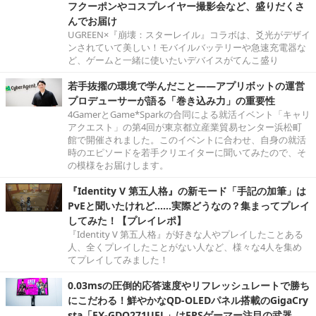
フクーポンやコスプレイヤー撮影会など、盛りだくさ
んでお届け
UGREEN×『崩壊：スターレイル』コラボは、爻光がデザイ
ンされていて美しい！モバイルバッテリーや急速充電器な
ど、ゲームと一緒に使いたいデバイスがてんこ盛り
若手抜擢の環境で学んだこと――アプリボットの運営
プロデューサーが語る「巻き込み力」の重要性
4GamerとGame*Sparkの合同による就活イベント「キャリ
アクエスト」の第4回が東京都立産業貿易センター浜松町
館で開催されました。このイベントに合わせ、自身の就活
時のエピソードを若手クリエイターに聞いてみたので、そ
の模様をお届けします。
『Identity V 第五人格』の新モード「手記の加筆」は
PvEと聞いたけれど……実際どうなの？集まってプレイ
してみた！【プレイレポ】
『Identity V 第五人格』が好きな人やプレイしたことある
人、全くプレイしたことがない人など、様々な4人を集め
てプレイしてみました！
0.03msの圧倒的応答速度やリフレッシュレートで勝ち
にこだわる！鮮やかなQD-OLEDパネル搭載のGigaCry
sta「EX-GDQ271UEL」はFPSゲーマー注目の武器