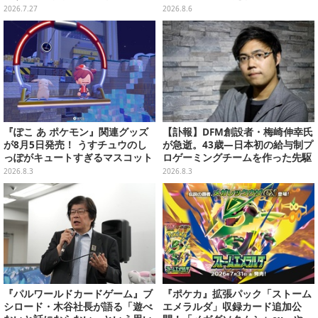
た、謎のコマンド&日記が意味深
「テクノロジーは自由を拡大する
2026.7.27
2026.8.6
ために役立つべき」
『ぽこ あ ポケモン』関連グッズ
【訃報】DFM創設者・梅崎伸幸氏
が8月5日発売！ うすチュウのし
が急逝。43歳―日本初の給与制プ
っぽがキュートすぎるマスコット
ロゲーミングチームを作った先駆
など、まとめてご紹介
者
2026.8.3
2026.8.3
『パルワールドカードゲーム』ブ
『ポケカ』拡張パック「ストーム
シロード・木谷社長が語る「遊べ
エメラルダ」収録カード追加公