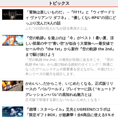
トピックス
「冒険は楽しいものだ」 ─『FF11』と『ウィザードリ
ィ ヴァリアンツ ダフネ』、"優しくないRPG"の沼にど
っぷり沈んだ4人の話
ふたつの沼の住人たちが語る奥深さとは。
『空の軌跡』を遊ぶのは「今」がベスト！暑い夏、涼
しい部屋の中で“青い空”が似合う大冒険へ―最安値で
セール中の『the 1st』から新作『空の軌跡 the 2nd』
まで駆け抜けよう
『空の軌跡 the 2nd』の発売が目前に迫る今こそ、『空の
軌跡 the 1st』から遊び始める絶好のタイミング！ 快適に
なったゲームシステムや新要素を交えながら、今遊びたい
本シリーズの魅力を紹介します。
かわいい…だからこそ、いじめたくなる。正式版リリ
ースの『パルワールド』プレイヤーに訊く“キュートア
グレッション×パル”の底知れぬ魅力とは
正式版で登場する新たなパルもいじめたくなる！
『崩壊：スターレイル』爻光とUGREENのコラボは
「限定ギフトBOX」が超豪華！全6商品に使える5％オ