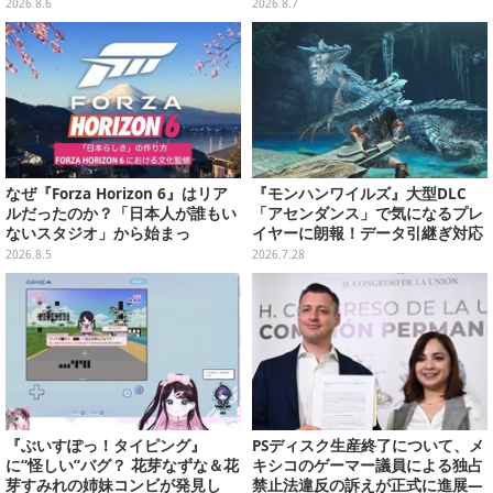
別カードを収録
もこ天空クレープ」などを提供
2026.8.6
2026.8.7
なぜ『Forza Horizon 6』はリア
『モンハンワイルズ』大型DLC
ルだったのか？「日本人が誰もい
「アセンダンス」で気になるプレ
ないスタジオ」から始まっ
イヤーに朗報！データ引継ぎ対応
た、“生活感のある日本"の作り方
の「序盤体験版」が配信決定
2026.8.5
2026.7.28
【CEDEC2026】
『ぶいすぽっ！タイピング』
PSディスク生産終了について、メ
に“怪しい”バグ？ 花芽なずな＆花
キシコのゲーマー議員による独占
芽すみれの姉妹コンビが発見し
禁止法違反の訴えが正式に進展―