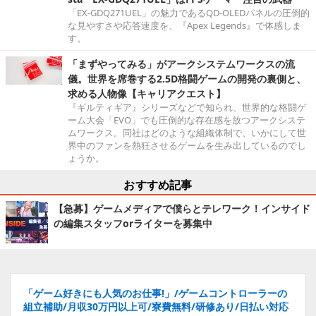
「EX-GDQ271UEL」の魅力であるQD-OLEDパネルの圧倒的
な見やすさや応答速度を、『Apex Legends』で体感しま
す。
「まずやってみる」がアークシステムワークスの流
儀。世界を席巻する2.5D格闘ゲームの開発の裏側と、
求める人物像【キャリアクエスト】
『ギルティギア』シリーズなどで知られ、世界的な格闘ゲ
ーム大会「EVO」でも圧倒的な存在感を放つアークシステ
ムワークス。同社はどのような組織体制で、いかにして世
界中のファンを熱狂させるゲームを生み出しているのでし
ょうか。
おすすめ記事
【急募】ゲームメディアで僕らとテレワーク！インサイド
の編集スタッフorライターを募集中
「ゲーム好きにも人気のお仕事!」/ゲームコントローラーの
組立補助/月収30万円以上可/寮費無料/研修あり/日払い対応