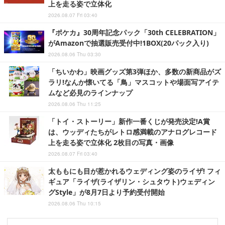
上を走る姿で立体化
2026.08.07 Fri 03:40
『ポケカ』30周年記念パック「30th CELEBRATION」
がAmazonで抽選販売受付中!1BOX(20パック入り)
2026.08.06 Thu 03:30
「ちいかわ」映画グッズ第3弾ほか、多数の新商品がズ
ラリ!なんか懐いてる「鳥」マスコットや場面写アイテ
ムなど必見のラインナップ
2026.08.06 Thu 11:25
「トイ・ストーリー」新作一番くじが発売決定!A賞
は、ウッディたちがレトロ感満載のアナログレコード
上を走る姿で立体化 2枚目の写真・画像
2026.08.07 Fri 03:40
太ももにも目が惹かれるウェディング姿のライザ! フィ
ギュア「ライザ(ライザリン・シュタウト)ウェディン
グStyle」が8月7日より予約受付開始
2026.08.06 Thu 10:15