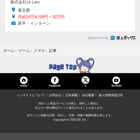
株式会社Le Lien
東京都
月給24万4,100円～32万円
新卒・インターン
Sponsored by
記事
ホーム
›
ゲーム
›
スマホ
›
Home
Facebook
YouTube
X
インサイドについて
お問合せ
広告掲載
会社概要
個人情報保護方針
紹介した商品/サービスを購入、契約した場合に、
売上の一部が弊社サイトに還元されることがあります。
当サイトに掲載の記事・見出し・写真・画像の無断転載を禁じます。
Copyright © 2026 IID, Inc.