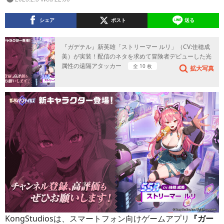
シェア
ポスト
送る
『ガデテル』新英雄「ストリーマー ルリ」（CV:佳穂成
美）が実装！配信のネタを求めて冒険者デビューした光
属性の遠隔アタッカー
全 10 枚
拡大写真
KongStudiosは、スマートフォン向けゲームアプリ
『ガー