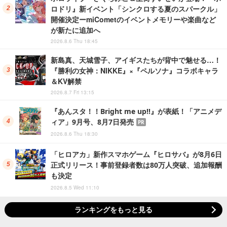
ロドリ』新イベント「シンクロする夏のスパークル」
開催決定ーmiCometのイベントメモリーや楽曲など
が新たに追加へ
2026.8.6 Thu 18:45
新島真、天城雪子、アイギスたちが背中で魅せる…！
『勝利の女神：NIKKE』×『ペルソナ』コラボキャラ
＆KV解禁
2026.8.7 Fri 13:15
『あんスタ！！Bright me up!!』が表紙！「アニメデ
ィア」9月号、8月7日発売
PR
2026.8.6 Thu 18:30
「ヒロアカ」新作スマホゲーム『ヒロサバ』が8月6日
正式リリース！事前登録者数は80万人突破、追加報酬
も決定
2026.8.5 Wed 11:10
ランキングをもっと見る