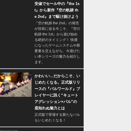
安値でセール中の『the 1s
t』から新作『空の軌跡 th
e 2nd』まで駆け抜けよう
『空の軌跡 the 2nd』の発売
が目前に迫る今こそ、『空の
軌跡 the 1st』から遊び始め
る絶好のタイミング！ 快適
になったゲームシステムや新
要素を交えながら、今遊びた
い本シリーズの魅力を紹介し
ます。
かわいい…だからこそ、い
じめたくなる。正式版リリ
ースの『パルワールド』プ
レイヤーに訊く“キュート
アグレッション×パル”の
底知れぬ魅力とは
正式版で登場する新たなパル
もいじめたくなる！