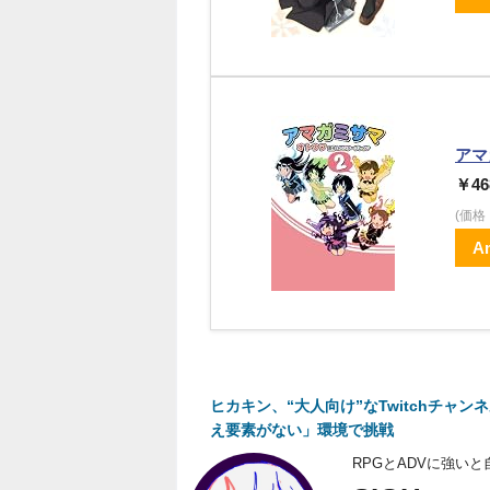
アマ
￥46
(価
A
ヒカキン、“大人向け”なTwitchチャ
え要素がない」環境で挑戦
RPGとADVに強い