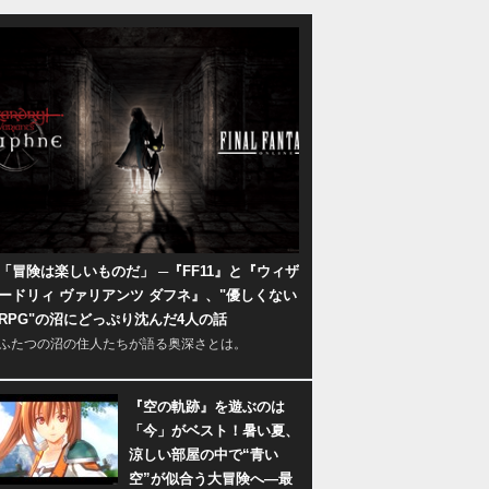
「冒険は楽しいものだ」 ─『FF11』と『ウィザ
ードリィ ヴァリアンツ ダフネ』、"優しくない
RPG"の沼にどっぷり沈んだ4人の話
ふたつの沼の住人たちが語る奥深さとは。
『空の軌跡』を遊ぶのは
「今」がベスト！暑い夏、
涼しい部屋の中で“青い
空”が似合う大冒険へ―最