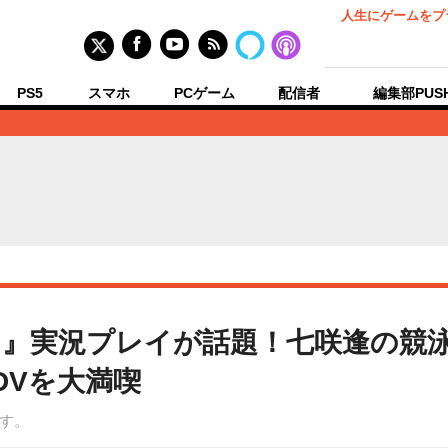
人生にゲームをプ
PS5
スマホ
PCゲーム
配信者
編集部PUS
』実況プレイが話題！七咲逢の競
DVを大満喫
す。