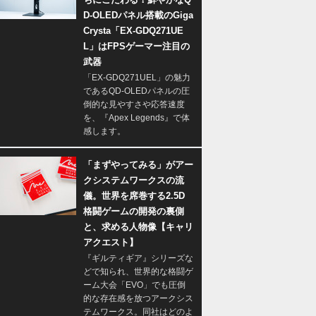
D-OLEDパネル搭載のGiga
Crysta「EX-GDQ271UE
L」はFPSゲーマー注目の
武器
「EX-GDQ271UEL」の魅力
であるQD-OLEDパネルの圧
倒的な見やすさや応答速度
を、『Apex Legends』で体
感します。
「まずやってみる」がアー
クシステムワークスの流
儀。世界を席巻する2.5D
格闘ゲームの開発の裏側
と、求める人物像【キャリ
アクエスト】
『ギルティギア』シリーズな
どで知られ、世界的な格闘ゲ
ーム大会「EVO」でも圧倒
的な存在感を放つアークシス
テムワークス。同社はどのよ