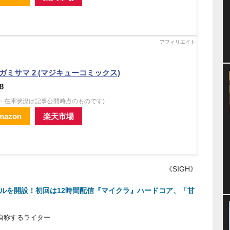
ガミサマ 2 (マジキューコミックス)
8
格・在庫状況は記事公開時点のものです)
mazon
楽天市場
《SIGH》
ンネルを開設！初回は12時間配信『マイクラ』ハードコア、「甘
と自称するライター