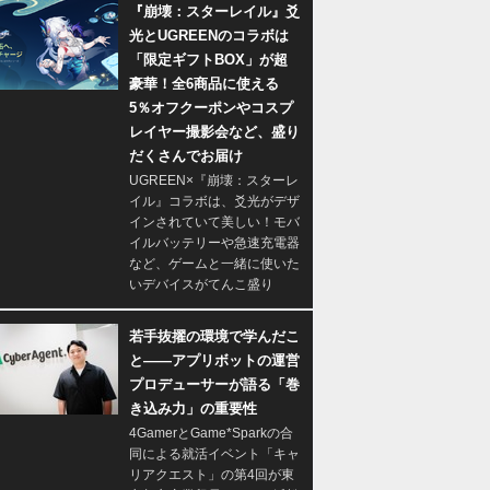
『崩壊：スターレイル』爻
光とUGREENのコラボは
「限定ギフトBOX」が超
豪華！全6商品に使える
5％オフクーポンやコスプ
レイヤー撮影会など、盛り
だくさんでお届け
UGREEN×『崩壊：スターレ
イル』コラボは、爻光がデザ
インされていて美しい！モバ
イルバッテリーや急速充電器
など、ゲームと一緒に使いた
いデバイスがてんこ盛り
若手抜擢の環境で学んだこ
と――アプリボットの運営
プロデューサーが語る「巻
き込み力」の重要性
4GamerとGame*Sparkの合
同による就活イベント「キャ
リアクエスト」の第4回が東