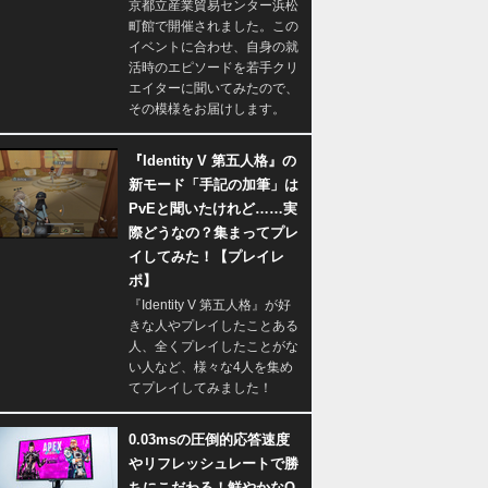
京都立産業貿易センター浜松
町館で開催されました。この
イベントに合わせ、自身の就
活時のエピソードを若手クリ
エイターに聞いてみたので、
その模様をお届けします。
『Identity V 第五人格』の
新モード「手記の加筆」は
PvEと聞いたけれど……実
際どうなの？集まってプレ
イしてみた！【プレイレ
ポ】
『Identity V 第五人格』が好
きな人やプレイしたことある
人、全くプレイしたことがな
い人など、様々な4人を集め
てプレイしてみました！
0.03msの圧倒的応答速度
やリフレッシュレートで勝
ちにこだわる！鮮やかなQ