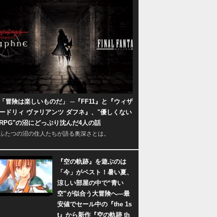
「冒険は楽しいものだ」 ─『FF11』と『ウィザ
ードリィ ヴァリアンツ ダフネ』、"優しくない
RPG"の沼にどっぷり沈んだ4人の話
ふたつの沼の住人たちが語る奥深さとは。
『空の軌跡』を遊ぶのは
「今」がベスト！暑い夏、
涼しい部屋の中で“青い
空”が似合う大冒険へ―最
安値でセール中の『the 1s
t』から新作『空の軌跡 th