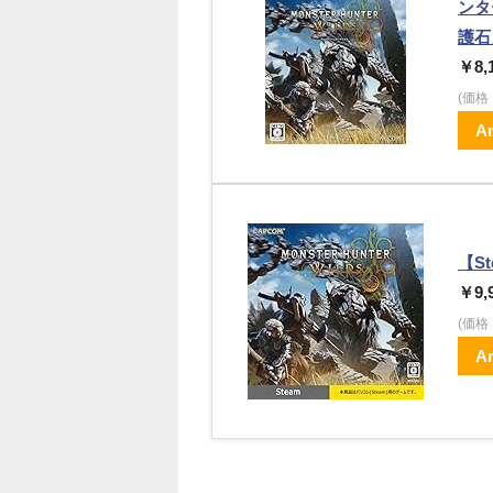
ンタ
護石
￥8,
(価
A
【S
￥9,
(価
A