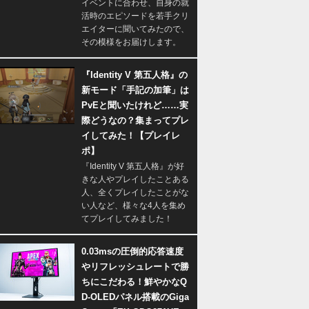
イベントに合わせ、自身の就
活時のエピソードを若手クリ
エイターに聞いてみたので、
その模様をお届けします。
『Identity V 第五人格』の
新モード「手記の加筆」は
PvEと聞いたけれど……実
際どうなの？集まってプレ
イしてみた！【プレイレ
ポ】
『Identity V 第五人格』が好
きな人やプレイしたことある
人、全くプレイしたことがな
い人など、様々な4人を集め
てプレイしてみました！
0.03msの圧倒的応答速度
やリフレッシュレートで勝
ちにこだわる！鮮やかなQ
D-OLEDパネル搭載のGiga