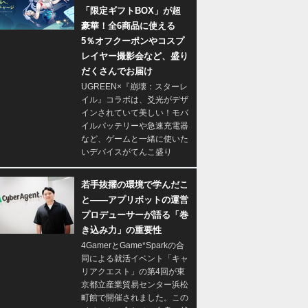
「限定ギフトBOX」が超
豪華！全6商品に使える
5％オフクーポンやコスプ
レイヤー撮影会など、盛り
だくさんでお届け
UGREEN×『崩壊：スターレ
イル』コラボは、爻光がデザ
インされていて美しい！モバ
イルバッテリーや急速充電器
など、ゲームと一緒に使いた
いデバイスがてんこ盛り
若手抜擢の環境で学んだこ
と――アプリボットの運営
プロデューサーが語る「巻
き込み力」の重要性
4GamerとGame*Sparkの合
同による就活イベント「キャ
リアクエスト」の第4回が東
京都立産業貿易センター浜松
町館で開催されました。この