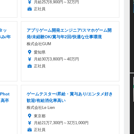
月給25万8,900円～32万円
正社員
タッ
アプリゲーム開発エンジニア/スマホゲーム開
み/年
発/未経験OK/賞与年2回/快適な仕事環境
株式会社GUM
愛知県
月給30万3,800円～40万円
正社員
hot
ゲームテスター/昇給・賞与あり/エンタメ好き
・高卒
歓迎/有給消化率高い
株式会社Le Lien
東京都
月給21万7,300円～32万1,000円
正社員