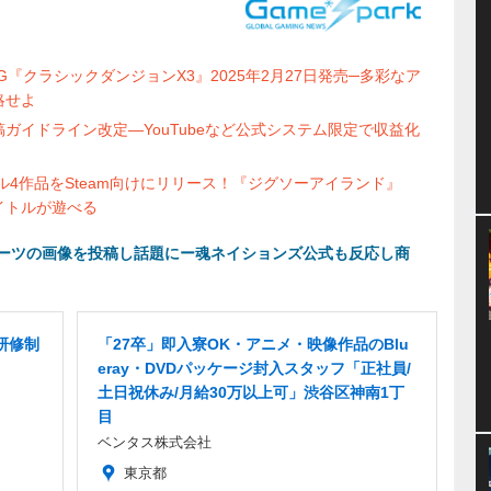
『クラシックダンジョンX3』2025年2月27日発売─多彩なア
略せよ
ガイドライン改定―YouTubeなど公式システム限定で収益化
ル4作品をSteam向けにリリース！『ジグソーアイランド』
イトルが遊べる
ーツの画像を投稿し話題にー魂ネイションズ公式も反応し商
研修制
「27卒」即入寮OK・アニメ・映像作品のBlu
eray・DVDパッケージ封入スタッフ「正社員/
土日祝休み/月給30万以上可」渋谷区神南1丁
目
ベンタス株式会社
東京都