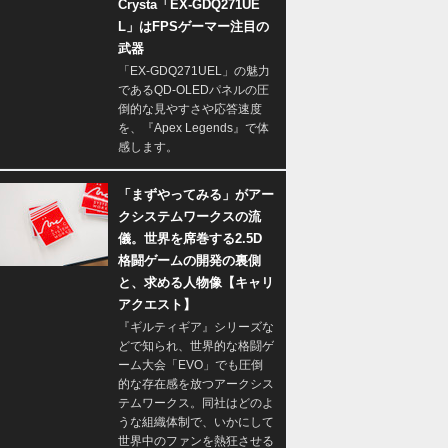
Crysta「EX-GDQ271UE
L」はFPSゲーマー注目の
武器
「EX-GDQ271UEL」の魅力
であるQD-OLEDパネルの圧
倒的な見やすさや応答速度
を、『Apex Legends』で体
感します。
「まずやってみる」がアー
クシステムワークスの流
儀。世界を席巻する2.5D
格闘ゲームの開発の裏側
と、求める人物像【キャリ
アクエスト】
『ギルティギア』シリーズな
どで知られ、世界的な格闘ゲ
ーム大会「EVO」でも圧倒
的な存在感を放つアークシス
テムワークス。同社はどのよ
うな組織体制で、いかにして
世界中のファンを熱狂させる