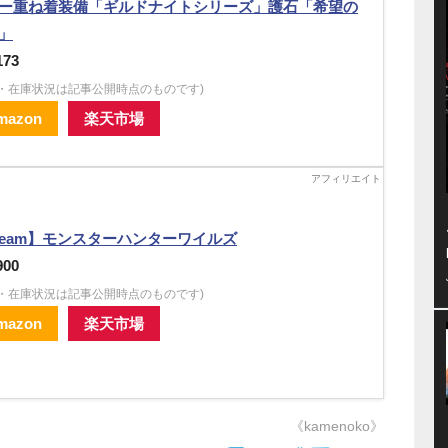
ー重ね着装備「ギルドナイトシリーズ」護石「希望の
」
173
格・在庫状況は記事公開時点のものです)
mazon
楽天市場
team】モンスターハンターワイルズ
900
格・在庫状況は記事公開時点のものです)
mazon
楽天市場
《kamenoko》