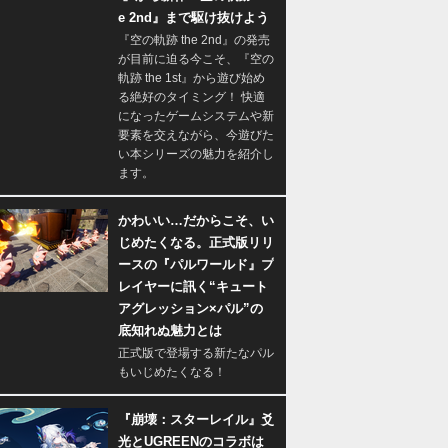
e 2nd』まで駆け抜けよう
『空の軌跡 the 2nd』の発売
が目前に迫る今こそ、『空の
軌跡 the 1st』から遊び始め
る絶好のタイミング！ 快適
になったゲームシステムや新
要素を交えながら、今遊びた
い本シリーズの魅力を紹介し
ます。
かわいい…だからこそ、い
じめたくなる。正式版リリ
ースの『パルワールド』プ
レイヤーに訊く“キュート
アグレッション×パル”の
底知れぬ魅力とは
正式版で登場する新たなパル
もいじめたくなる！
『崩壊：スターレイル』爻
光とUGREENのコラボは