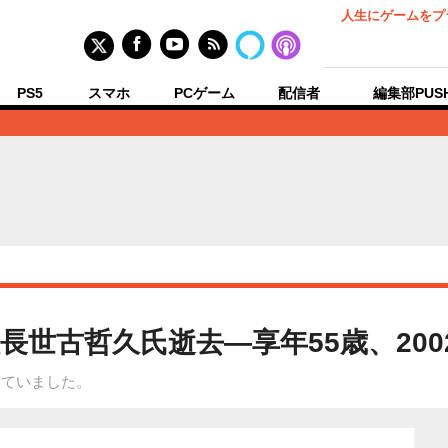
人生にゲームをプ
PS5
スマホ
PCゲーム
配信者
編集部PUS
世古哲久氏逝去―享年55歳、200
していました。