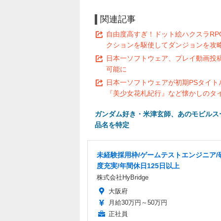
関連記事
自由度高すぎ！ドット絵ハクスラRPG
クションを駆使してダンジョンを攻
日本一ソフトウェア、プレイ動画投稿
可能に
日本一ソフトウェアが初期PSタイト
『美少女花札紀行』など懐かしのタ
ガンダム好き・米津玄師、あのモビルス
品名を特定
未経験採用枠/ゲームテストエンジニア/
度充実/年間休日125日以上
株式会社HyBridge
大阪府
月給30万円～50万円
正社員