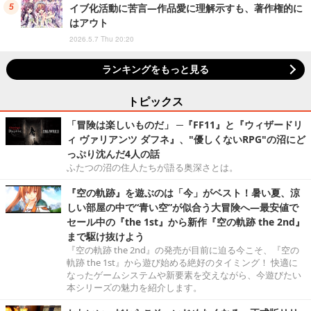
イブ化活動に苦言―作品愛に理解示すも、著作権的に
はアウト
2026.5.7 Thu 20:20
ランキングをもっと見る
トピックス
「冒険は楽しいものだ」 ─『FF11』と『ウィザードリ
ィ ヴァリアンツ ダフネ』、"優しくないRPG"の沼にど
っぷり沈んだ4人の話
ふたつの沼の住人たちが語る奥深さとは。
『空の軌跡』を遊ぶのは「今」がベスト！暑い夏、涼
しい部屋の中で“青い空”が似合う大冒険へ―最安値で
セール中の『the 1st』から新作『空の軌跡 the 2nd』
まで駆け抜けよう
『空の軌跡 the 2nd』の発売が目前に迫る今こそ、『空の
軌跡 the 1st』から遊び始める絶好のタイミング！ 快適に
なったゲームシステムや新要素を交えながら、今遊びたい
本シリーズの魅力を紹介します。