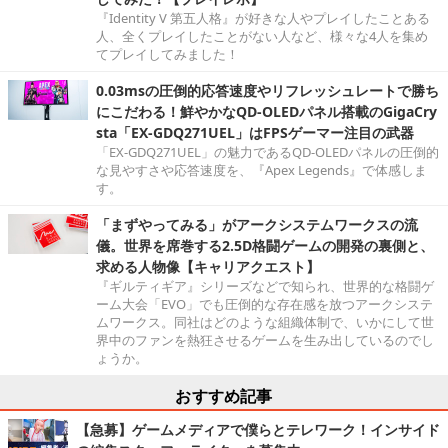
『Identity V 第五人格』が好きな人やプレイしたことある
人、全くプレイしたことがない人など、様々な4人を集め
てプレイしてみました！
0.03msの圧倒的応答速度やリフレッシュレートで勝ち
にこだわる！鮮やかなQD-OLEDパネル搭載のGigaCry
sta「EX-GDQ271UEL」はFPSゲーマー注目の武器
「EX-GDQ271UEL」の魅力であるQD-OLEDパネルの圧倒的
な見やすさや応答速度を、『Apex Legends』で体感しま
す。
「まずやってみる」がアークシステムワークスの流
儀。世界を席巻する2.5D格闘ゲームの開発の裏側と、
求める人物像【キャリアクエスト】
『ギルティギア』シリーズなどで知られ、世界的な格闘ゲ
ーム大会「EVO」でも圧倒的な存在感を放つアークシステ
ムワークス。同社はどのような組織体制で、いかにして世
界中のファンを熱狂させるゲームを生み出しているのでし
ょうか。
おすすめ記事
【急募】ゲームメディアで僕らとテレワーク！インサイド