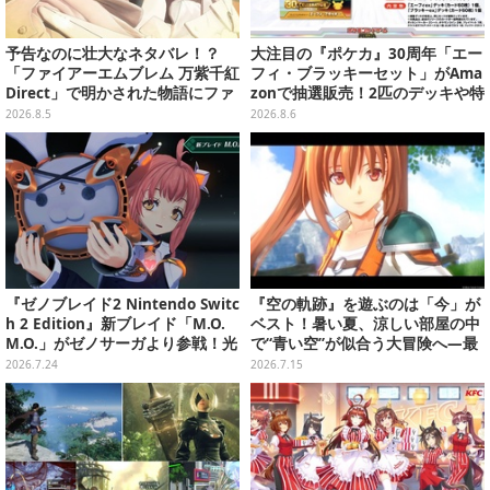
予告なのに壮大なネタバレ！？
大注目の『ポケカ』30周年「エー
「ファイアーエムブレム 万紫千紅
フィ・ブラッキーセット」がAma
Direct」で明かされた物語にファ
zonで抽選販売！2匹のデッキや特
ンも震え上がる
別カードを収録
2026.8.5
2026.8.6
『ゼノブレイド2 Nintendo Switc
『空の軌跡』を遊ぶのは「今」が
h 2 Edition』新ブレイド「M.O.
ベスト！暑い夏、涼しい部屋の中
M.O.」がゼノサーガより参戦！光
で“青い空”が似合う大冒険へ―最
属性と闇属性、2つの姿で戦闘を
安値でセール中の『the 1st』か
2026.7.24
2026.7.15
サポート
ら新作『空の軌跡 the 2nd』まで
駆け抜けよう