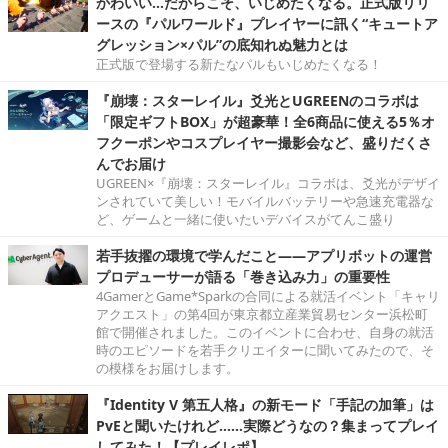
かわいい…だからこそ、いじめたくなる。正式版リリ
ースの『パルワールド』プレイヤーに訊く“キュートア
グレッション×パル”の底知れぬ魅力とは
正式版で登場する新たなパルもいじめたくなる！
『崩壊：スターレイル』爻光とUGREENのコラボは
「限定ギフトBOX」が超豪華！全6商品に使える5％オ
フクーポンやコスプレイヤー撮影会など、盛りだくさ
んでお届け
UGREEN×『崩壊：スターレイル』コラボは、爻光がデザイ
ンされていて美しい！モバイルバッテリーや急速充電器な
ど、ゲームと一緒に使いたいデバイスがてんこ盛り
若手抜擢の環境で学んだこと――アプリボットの運営
プロデューサーが語る「巻き込み力」の重要性
4GamerとGame*Sparkの合同による就活イベント「キャリ
アクエスト」の第4回が東京都立産業貿易センター浜松町
館で開催されました。このイベントに合わせ、自身の就活
時のエピソードを若手クリエイターに聞いてみたので、そ
の模様をお届けします。
『Identity V 第五人格』の新モード「手記の加筆」は
PvEと聞いたけれど……実際どうなの？集まってプレイ
してみた！【プレイレポ】