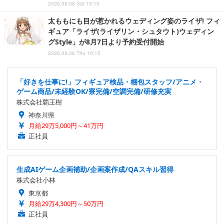
2026.08.08 Sat 15:10
太ももにも目が惹かれるウェディング姿のライザ! フィ
ギュア「ライザ(ライザリン・シュタウト)ウェディン
グStyle」が8月7日より予約受付開始
2026.08.06 Thu 10:15
「好きを仕事に!」フィギュア検品・梱包スタッフ/アニメ・
ゲーム商品/未経験OK/寮完備/空調完備/研修充実
株式会社覇王樹
神奈川県
月給29万5,000円～41万円
正社員
生成AIゲーム企画補助/企画案作成/QAスキル習得
株式会社小林
東京都
月給29万4,300円～50万円
正社員