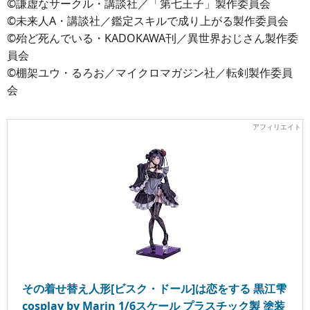
©謙虚なサークル・講談社／「第七王子」製作委員会
©未来人A・講談社／鑑定スキルで成り上がる製作委員会
©殆ど死んでいる・KADOKAWA刊／異世界おじさん製作委
員会
©棚架ユウ・るろお／マイクロマガジン社／転剣製作委員
会
その着せ替え人形[ビスク・ドール]は恋をする 黒江雫
cosplay by Marin 1/6スケール プラスチック製 塗装