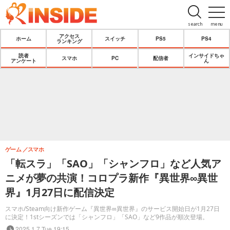
search
menu
アクセス
ホーム
スイッチ
PS5
PS4
ランキング
読者
インサイドちゃ
スマホ
PC
配信者
アンケート
ん
ゲーム
スマホ
「転スラ」「SAO」「シャンフロ」など人気ア
ニメが夢の共演！コロプラ新作『異世界∞異世
界』1月27日に配信決定
スマホ/Steam向け新作ゲーム『異世界∞異世界』のサービス開始日が1月27日
に決定！1stシーズンでは「シャンフロ」「SAO」など9作品が順次登場。
2025.1.7 Tue 19:15