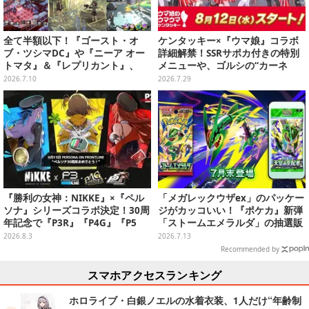
全て半額以下！『ゴースト・オ
ケンタッキー×『ウマ娘』コラボ
ブ・ツシマDC』や『ニーア オー
詳細解禁！SSRサポカ付きの特別
トマタ』＆『レプリカント』、
メニューや、ゴルシの“カーネ
『十三機兵防衛圏』などの名作で
ル・サンダース衣装”がゲーム内
2026.7.10
2026.7.29
夏を乗り切ろう【eショップ・PS
に実装
Storeのお薦めセール】
『勝利の女神：NIKKE』×『ペル
「メガレックウザex」のパッケー
ソナ』シリーズコラボ決定！30周
ジがカッコいい！『ポケカ』新弾
年記念で『P3R』『P4G』『P5
「ストームエメラルダ」の抽選販
R』の3作品参戦
売がヨドバシで実施
2026.8.3
2026.7.13
Recommended by
スマホアクセスランキング
ホロライブ・白銀ノエルの水着衣装、1人だけ“年齢制