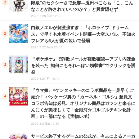
限級”のセクシーさで反響―兎田ぺこらも「こ、こん
なことが許されていいのか？」と興奮隠せず
2026.7.28 Tue 12:20
白銀ノエルが刺激強すぎ！『ホロライブ ドリーム
ス』で早くも水着イベント開催―大空スバル、不知火
フレアら5人が夏の装いで登場
2026.7.27 Mon 20:05
『ポケポケ』で詐欺メールが複数確認―アプリ内課金
を装った“如何にもそれっぽい領収書”でクリックを誘
発
2026.4.24 Fri 10:40
『ウマ娘』×ケンタッキーのコラボ商品を一足早くご
紹介！ パッケージ裏の「カーネル・ゴルシ」超長文
コラボ告知は必見、オリジナル商品はガツンと来るに
んにくが美味しくて「全銀河☆ゴルゴルチキン化計
画」の一部になる【実物レポ】
2026.8.8 Sat 12:30
サービス終了するゲームの公式が、有志によるアーカ