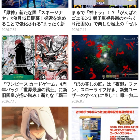
『原神』新たな国「スネージナ
まるで『神トラ』！？『がんばれ
ヤ」が8月12日開幕！探索を進め
ゴエモン3 獅子重禄兵衛のからく
ることで強化される“まったく新
り卍固め』で楽しむ極上の「ゼル
しい武器”、「鍛錬の道」に9キャ
ダ要素」
2026.7.31
2026.7.11
ラ追加など盛りだくさん
『ワンピース カードゲーム』4周
『ほの暮しの庭』は『夜廻』ファ
年パック「世界最強の戦士」に新
ン、スローライフ好き、新規ユー
旧四皇が揃い踏み！新たな「覇王
ザーのすべてに“良し”！ 唯一無二
色SP」のゾロ、ヤマトなど28枚も
の「不穏生活シム」恐怖も暮らし
2026.7.13
2026.8.7
の新カード一挙公開
もお好み次第【プレイレポ】