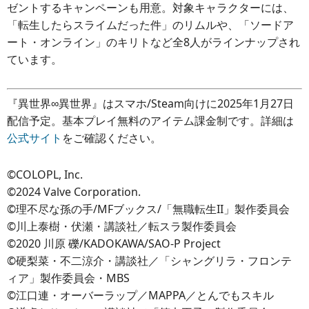
ゼントするキャンペーンも用意。対象キャラクターには、
「転生したらスライムだった件」のリムルや、「ソードア
ート・オンライン」のキリトなど全8人がラインナップされ
ています。
『異世界∞異世界』はスマホ/Steam向けに2025年1月27日
配信予定。基本プレイ無料のアイテム課金制です。詳細は
公式サイト
をご確認ください。
©COLOPL, Inc.
©2024 Valve Corporation.
©理不尽な孫の手/MFブックス/「無職転生II」製作委員会
©川上泰樹・伏瀬・講談社／転スラ製作委員会
©2020 川原 礫/KADOKAWA/SAO-P Project
©硬梨菜・不二涼介・講談社／「シャングリラ・フロンテ
ィア」製作委員会・MBS
©江口連・オーバーラップ／MAPPA／とんでもスキル