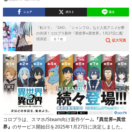
シェア
ポスト
送る
「転スラ」「SAO」「シャンフロ」など人気アニメが夢
の共演！コロプラ新作『異世界∞異世界』1月27日に配
信決定
全 7 枚
拡大写真
コロプラは、スマホ/Steam向け新作ゲーム
『異世界∞異世
界』
のサービス開始日を2025年1月27日に決定しました。