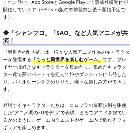
これに伴い、App StoreとGoogle Playにて事前登録受付が
開始しています（※Steam版の事前登録は後日開始予定で
す）。
◆「シャンフロ」「SAO」など人気アニメが共
演！
『異世界∞異世界』は、様々な人気アニメ作品のキャラクタ
ーが登場する
「もっと異世界を楽しむゲーム」
です。プレ
イヤーは好きなキャラクターを集めたり、集めたキャラク
ター達で夢のパーティを組んで旅やダンジョンに出発した
り、バトルシーンを眺めたりと、様々な楽しみ方ができま
す。
登場するキャラクターたちは、コロプラの最新技術を駆使
した“アニメ調の3Dモデル”で表現。まるでアニメを観てい
るかのように、ゲーム内クエストやゲーム内で飾れるフィ
ギュアを楽しめます。