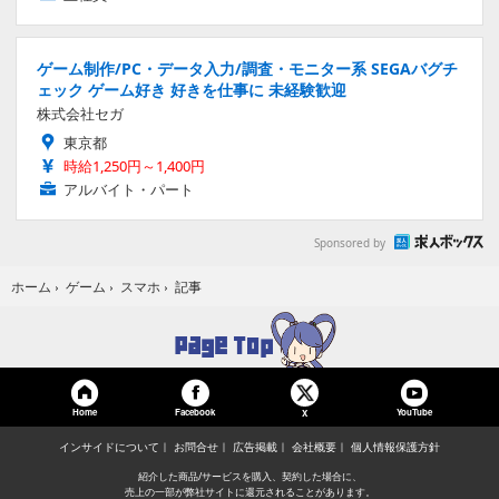
ゲーム制作/PC・データ入力/調査・モニター系 SEGAバグチ
ェック ゲーム好き 好きを仕事に 未経験歓迎
株式会社セガ
東京都
時給1,250円～1,400円
アルバイト・パート
Sponsored by
記事
ホーム
›
ゲーム
›
スマホ
›
Home
Facebook
YouTube
X
インサイドについて
お問合せ
広告掲載
会社概要
個人情報保護方針
紹介した商品/サービスを購入、契約した場合に、
売上の一部が弊社サイトに還元されることがあります。