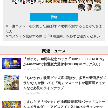
※一度コメントを投稿した後は約120秒間投稿することができま
せん
※コメントを投稿する際は
「利用規約」
を必ずご確認ください
関連ニュース
『ポケカ』30周年記念パック「30th CELEBRATION」
がAmazonで抽選販売受付中!1BOX(20パック入り)
2026.08.06 Thu 03:30
「ちいかわ」映画グッズ第3弾ほか、多数の新商品がズ
ラリ!なんか懐いてる「鳥」マスコットや場面写アイテ
ムなど必見のラインナップ
2026.08.06 Thu 11:25
しまむらで『ポケカ』が抽選販売!拡張パック「ストー
ムエメラルダ」「アビスアイ」各1BOXをラインナッ