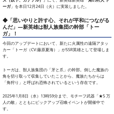
ズ（以下、ガデテル）
』にて、新英雄新英雄「
角の狩人 ト
ーガ
」を本日12月24日（火）に実装しました。
◆「思いやりと許す心、それが平和につながる
んだ」―新英雄は獣人族集団の幹部「トー
ガ」！
今回のアップデートにおいて、新たに火属性の遠隔アタッ
カー「トーガ（CV:藤原夏海）」がSSR英雄として登場しま
す。
トーガは、獣人族集団の「牙と爪」の幹部。倒した魔族の
角を切り取って収集していたことから、魔族たちからは
「角狩り」と呼ばれ恐怖されているという存在です。
2025年1月8日（水）13時59分まで、モチーフ武器「★5 万
人の敵」とともにピックアップ召喚イベントが開催中で
す。