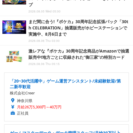
プ
2026.08.05 Wed 05:00
まだ間に合う!『ポケカ』30周年記念拡張パック「30t
h CELEBRATION」抽選販売がホビーステーションで
実施中、8月6日まで
2026.08.06 Thu 03:00
激レアな『ポケカ』30周年記念商品がAmazonで抽選
販売中!地方ごとに収録された“御三家”の特別カード
2026.08.06 Thu 05:15
「20~30代活躍中」ゲーム運営アシスタント/未経験歓迎/第
二新卒歓迎
株式会社Creer
神奈川県
月給26万5,300円～40万円
正社員
ゲームマスターデータ・データ管理スタッフ/月給30万以上