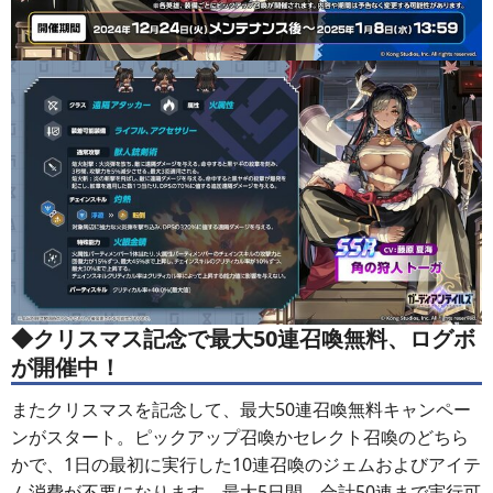
◆クリスマス記念で最大50連召喚無料、ログボ
が開催中！
またクリスマスを記念して、最大50連召喚無料キャンペー
ンがスタート。ピックアップ召喚かセレクト召喚のどちら
かで、1日の最初に実行した10連召喚のジェムおよびアイテ
ム消費が不要になります。最大5日間、合計50連まで実行可