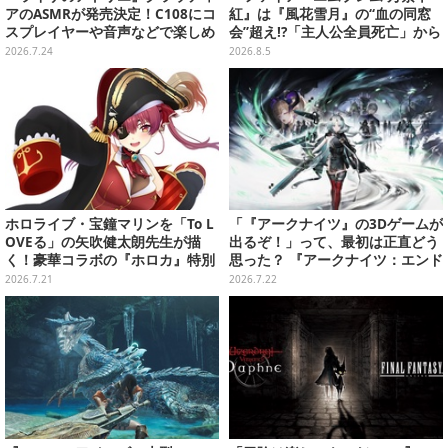
アのASMRが発売決定！C108にコ
紅』は『風花雪月』の“血の同窓
スプレイヤーや音声などで楽しめ
会”超え!?「主人公全員死亡」から
るブースを出展
始まる物語は、様々なシリーズ作
2026.7.24
2026.8.5
を想起させる
ホロライブ・宝鐘マリンを「To L
「『アークナイツ』の3Dゲームが
OVEる」の矢吹健太朗先生が描
出るぞ！」って、最初は正直どう
く！豪華コラボの『ホロカ』特別
思った？ 『アークナイツ：エンド
カードが「Vジャンプ10月号」に
フィールド』リリース半年を機
2026.7.21
2026.7.22
付録
に、4人のインフルエンサーに聞
いてみたーシリーズを“奥深く”ま
で追ってきたからこその視点【座
談会】