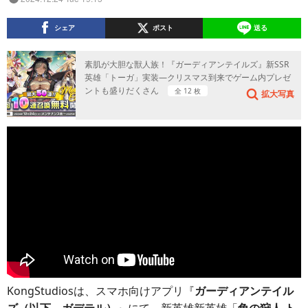
シェア
ポスト
送る
素肌が大胆な獣人族！『ガーディアンテイルズ』新SSR
英雄「トーガ」実装―クリスマス到来でゲーム内プレゼ
ントも盛りだくさん
全 12 枚
拡大写真
KongStudiosは、スマホ向けアプリ『
ガーディアンテイル