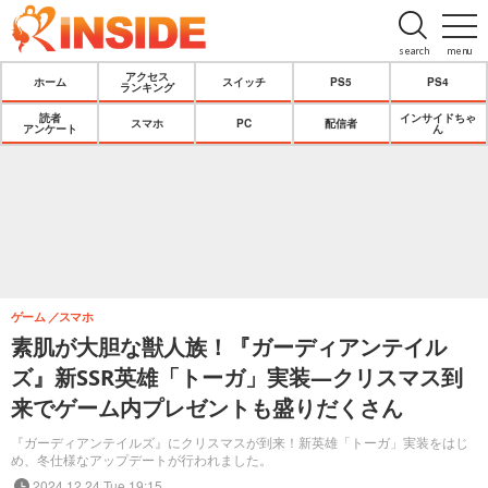
search
menu
アクセス
ホーム
スイッチ
PS5
PS4
ランキング
読者
インサイドちゃ
スマホ
PC
配信者
アンケート
ん
ゲーム
スマホ
素肌が大胆な獣人族！『ガーディアンテイル
ズ』新SSR英雄「トーガ」実装―クリスマス到
来でゲーム内プレゼントも盛りだくさん
『ガーディアンテイルズ』にクリスマスが到来！新英雄「トーガ」実装をはじ
め、冬仕様なアップデートが行われました。
2024.12.24 Tue 19:15