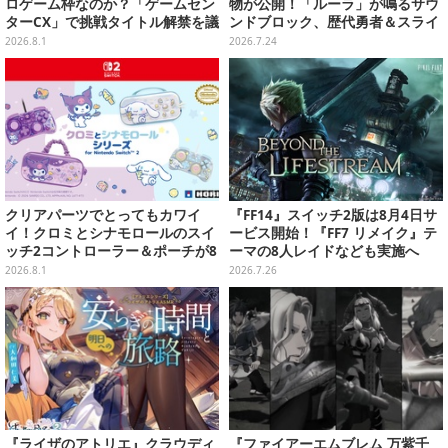
ロゲーム枠なのか？「ゲームセン
物が公開！「ルーラ」が鳴るサウ
ターCX」で挑戦タイトル解禁を議
ンドブロック、歴代勇者＆スライ
論する生配信が決定
ムのフィギュアなど、シリーズを
2026.8.1
2026.7.24
振り返る景品盛りだくさん
クリアパーツでとってもカワイ
『FF14』スイッチ2版は8月4日サ
イ！クロミとシナモロールのスイ
ービス開始！『FF7 リメイク』テ
ッチ2コントローラー＆ポーチが8
ーマの8人レイドなども実施へ
月から順次発売
2026.8.1
2026.7.26
『ライザのアトリエ』クラウディ
『ファイアーエムブレム 万紫千