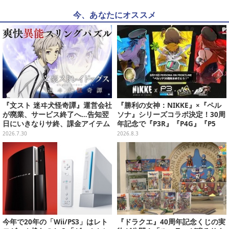
今、あなたにオススメ
『文スト 迷ヰ犬怪奇譚』運営会社
『勝利の女神：NIKKE』×『ペル
が廃業、サービス終了へ…告知翌
ソナ』シリーズコラボ決定！30周
日にいきなりサ終、課金アイテム
年記念で『P3R』『P4G』『P5
の払い戻しも不可
R』の3作品参戦
2026.7.30
2026.8.3
今年で20年の「Wii/PS3」はレト
『ドラクエ』40周年記念くじの実