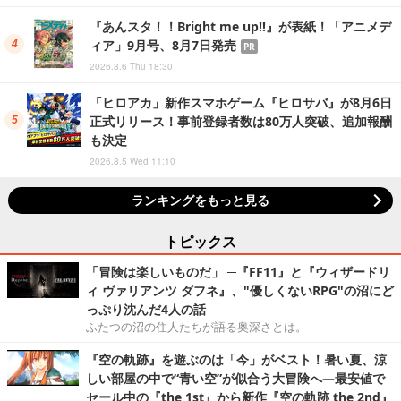
『あんスタ！！Bright me up!!』が表紙！「アニメデ
ィア」9月号、8月7日発売
PR
2026.8.6 Thu 18:30
「ヒロアカ」新作スマホゲーム『ヒロサバ』が8月6日
正式リリース！事前登録者数は80万人突破、追加報酬
も決定
2026.8.5 Wed 11:10
ランキングをもっと見る
トピックス
「冒険は楽しいものだ」 ─『FF11』と『ウィザードリ
ィ ヴァリアンツ ダフネ』、"優しくないRPG"の沼にど
っぷり沈んだ4人の話
ふたつの沼の住人たちが語る奥深さとは。
『空の軌跡』を遊ぶのは「今」がベスト！暑い夏、涼
しい部屋の中で“青い空”が似合う大冒険へ―最安値で
セール中の『the 1st』から新作『空の軌跡 the 2nd』