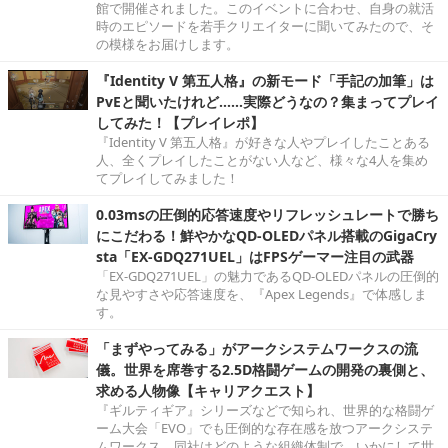
館で開催されました。このイベントに合わせ、自身の就活
時のエピソードを若手クリエイターに聞いてみたので、そ
の模様をお届けします。
『Identity V 第五人格』の新モード「手記の加筆」は
PvEと聞いたけれど……実際どうなの？集まってプレイ
してみた！【プレイレポ】
『Identity V 第五人格』が好きな人やプレイしたことある
人、全くプレイしたことがない人など、様々な4人を集め
てプレイしてみました！
0.03msの圧倒的応答速度やリフレッシュレートで勝ち
にこだわる！鮮やかなQD-OLEDパネル搭載のGigaCry
sta「EX-GDQ271UEL」はFPSゲーマー注目の武器
「EX-GDQ271UEL」の魅力であるQD-OLEDパネルの圧倒的
な見やすさや応答速度を、『Apex Legends』で体感しま
す。
「まずやってみる」がアークシステムワークスの流
儀。世界を席巻する2.5D格闘ゲームの開発の裏側と、
求める人物像【キャリアクエスト】
『ギルティギア』シリーズなどで知られ、世界的な格闘ゲ
ーム大会「EVO」でも圧倒的な存在感を放つアークシステ
ムワークス。同社はどのような組織体制で、いかにして世