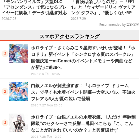
『モンハンワイルズ』大型DLC
「冒険は楽しいものだ」 ─『FF1
「アセンダンス」で気になるプレ
1』と『ウィザードリィ ヴァリア
イヤーに朗報！データ引継ぎ対応
ンツ ダフネ』、"優しくないRP
の「序盤体験版」が配信決定
G"の沼にどっぷり沈んだ4人の話
2026.7.28
2026.7.29
Recommended by
スマホアクセスランキング
ホロライブ・さくらみこ＆星街すいせいが登場！『ホ
ロドリ』新イベント「シンクロする夏のスパークル」
開催決定ーmiCometのイベントメモリーや楽曲など
が新たに追加へ
2026.8.6 Thu 18:45
白銀ノエルが刺激強すぎ！『ホロライブ ドリーム
ス』で早くも水着イベント開催―大空スバル、不知火
フレアら5人が夏の装いで登場
2026.7.27 Mon 20:05
ホロライブ・白銀ノエルの水着衣装、1人だけ“年齢制
限級”のセクシーさで反響―兎田ぺこらも「こ、こん
なことが許されていいのか？」と興奮隠せず
2026.7.28 Tue 12:20