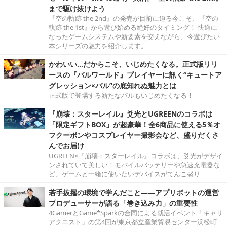
まで駆け抜けよう
『空の軌跡 the 2nd』の発売が目前に迫る今こそ、『空の
軌跡 the 1st』から遊び始める絶好のタイミング！ 快適に
なったゲームシステムや新要素を交えながら、今遊びたい
本シリーズの魅力を紹介します。
かわいい…だからこそ、いじめたくなる。正式版リリ
ースの『パルワールド』プレイヤーに訊く“キュートア
グレッション×パル”の底知れぬ魅力とは
正式版で登場する新たなパルもいじめたくなる！
『崩壊：スターレイル』爻光とUGREENのコラボは
「限定ギフトBOX」が超豪華！全6商品に使える5％オ
フクーポンやコスプレイヤー撮影会など、盛りだくさ
んでお届け
UGREEN×『崩壊：スターレイル』コラボは、爻光がデザイ
ンされていて美しい！モバイルバッテリーや急速充電器な
ど、ゲームと一緒に使いたいデバイスがてんこ盛り
若手抜擢の環境で学んだこと――アプリボットの運営
プロデューサーが語る「巻き込み力」の重要性
4GamerとGame*Sparkの合同による就活イベント「キャリ
アクエスト」の第4回が東京都立産業貿易センター浜松町