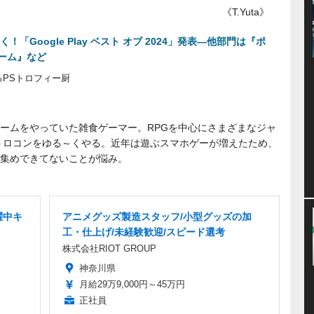
《T.Yuta》
「Google Play ベスト オブ 2024」発表―他部門は『ポ
ーム』など
PSトロフィー厨
ームをやっていた雑食ゲーマー。RPGを中心にさまざまなジャ
トロコンをゆる～くやる。近年は遊ぶスマホゲーが増えたため、
集めできてないことが悩み。
躍中キ
アニメグッズ製造スタッフ/小型グッズの加
工・仕上げ/未経験歓迎/スピード選考
株式会社RIOT GROUP
神奈川県
月給29万9,000円～45万円
正社員