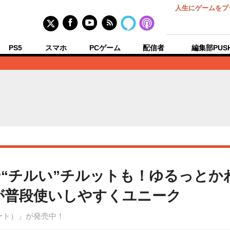
人生にゲームをプ
PS5
スマホ
PCゲーム
配信者
編集部PUS
や“チルい”チルットも！ゆるっと
プが普段使いしやすくユニーク
（ハート）」が発売中！