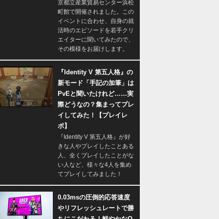
京都立産業貿易センター浜松
町館で開催されました。この
イベントに合わせ、自身の就
活時のエピソードを若手クリ
エイターに聞いてみたので、
その模様をお届けします。
『Identity V 第五人格』の
新モード「手記の加筆」は
PvEと聞いたけれど……実
際どうなの？集まってプレ
イしてみた！【プレイレ
ポ】
『Identity V 第五人格』が好
きな人やプレイしたことある
人、全くプレイしたことがな
い人など、様々な4人を集め
てプレイしてみました！
0.03msの圧倒的応答速度
やリフレッシュレートで勝
ちにこだわる！鮮やかなQ