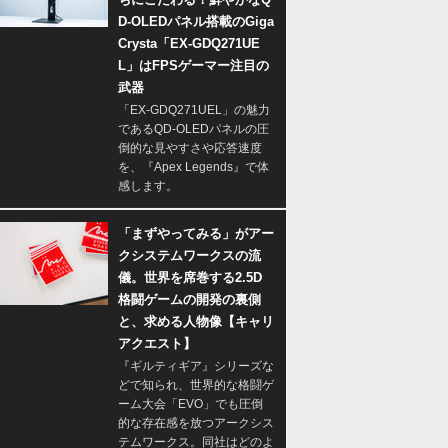
D-OLEDパネル搭載のGiga
Crysta「EX-GDQ271UE
L」はFPSゲーマー注目の
武器
「EX-GDQ271UEL」の魅力
であるQD-OLEDパネルの圧
倒的な見やすさや応答速度
を、『Apex Legends』で体
感します。
「まずやってみる」がアー
クシステムワークスの流
儀。世界を席巻する2.5D
格闘ゲームの開発の裏側
と、求める人物像【キャリ
アクエスト】
『ギルティギア』シリーズな
どで知られ、世界的な格闘ゲ
ーム大会「EVO」でも圧倒
的な存在感を放つアークシス
テムワークス。同社はどのよ