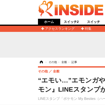
ホーム
スイッチ2
スイッチ
アクセスランキング
特集
ホーム
›
その他
›
全般
›
記事
その他
全般
“エモい…”エモンガ
モン』LINEスタン
LINEスタンプ「ポケモン My Besties