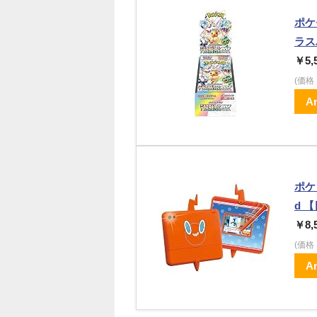
ポケ
ラス
￥5,
(価
A
ポケ
d 
￥8,
(価
A