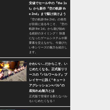
安値でセール中の『the 1s
t』から新作『空の軌跡 th
e 2nd』まで駆け抜けよう
『空の軌跡 the 2nd』の発売
が目前に迫る今こそ、『空の
軌跡 the 1st』から遊び始め
る絶好のタイミング！ 快適
になったゲームシステムや新
要素を交えながら、今遊びた
い本シリーズの魅力を紹介し
ます。
かわいい…だからこそ、い
じめたくなる。正式版リリ
ースの『パルワールド』プ
レイヤーに訊く“キュート
アグレッション×パル”の
底知れぬ魅力とは
正式版で登場する新たなパル
もいじめたくなる！