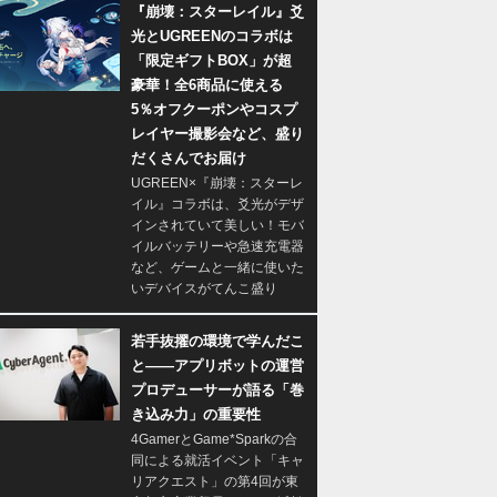
『崩壊：スターレイル』爻
光とUGREENのコラボは
「限定ギフトBOX」が超
豪華！全6商品に使える
5％オフクーポンやコスプ
レイヤー撮影会など、盛り
だくさんでお届け
UGREEN×『崩壊：スターレ
イル』コラボは、爻光がデザ
インされていて美しい！モバ
イルバッテリーや急速充電器
など、ゲームと一緒に使いた
いデバイスがてんこ盛り
若手抜擢の環境で学んだこ
と――アプリボットの運営
プロデューサーが語る「巻
き込み力」の重要性
4GamerとGame*Sparkの合
同による就活イベント「キャ
リアクエスト」の第4回が東