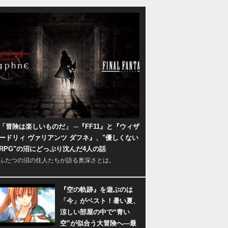
「冒険は楽しいものだ」 ─『FF11』と『ウィザ
ードリィ ヴァリアンツ ダフネ』、"優しくない
RPG"の沼にどっぷり沈んだ4人の話
ふたつの沼の住人たちが語る奥深さとは。
『空の軌跡』を遊ぶのは
「今」がベスト！暑い夏、
涼しい部屋の中で“青い
空”が似合う大冒険へ―最