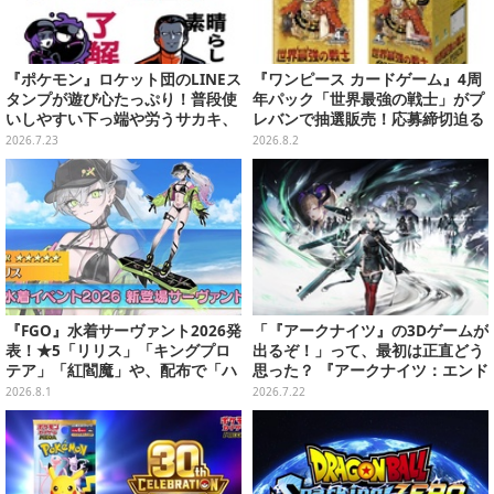
『ポケモン』ロケット団のLINEス
『ワンピース カードゲーム』4周
タンプが遊び心たっぷり！普段使
年パック「世界最強の戦士」がプ
いしやすい下っ端や労うサカキ、
レバンで抽選販売！応募締切迫る
変装したコトネまで全40種
2026.7.23
2026.8.2
『FGO』水着サーヴァント2026発
「『アークナイツ』の3Dゲームが
表！★5「リリス」「キングプロ
出るぞ！」って、最初は正直どう
テア」「紅閻魔」や、配布で「ハ
思った？ 『アークナイツ：エンド
ベトロット」も―今年は全7騎で
フィールド』リリース半年を機
2026.8.1
2026.7.22
お届け
に、4人のインフルエンサーに聞
いてみたーシリーズを“奥深く”ま
で追ってきたからこその視点【座
談会】