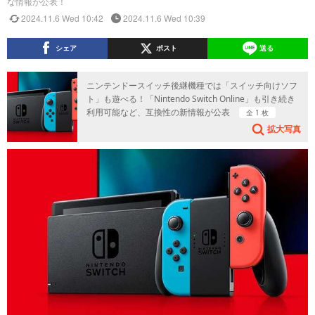
な情報が公表！
2024.11.6 Wed 10:42
2024.11.6 Wed 10:39
シェア
ポスト
送る
ニンテンドースイッチ後継機種では「スイッチ向けソフ
ト」も遊べる！「Nintendo Switch Online」も引き続き
利用可能など、互換性の新情報が公表
全 1 枚
拡大写真