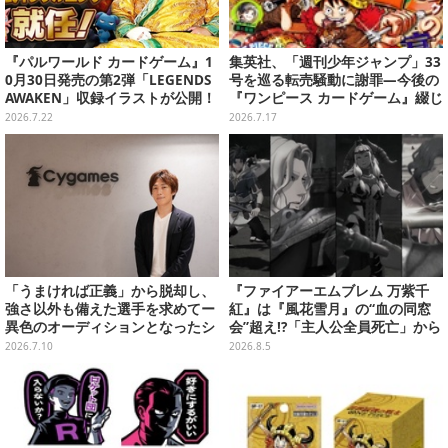
『パルワールド カードゲーム』1
集英社、「週刊少年ジャンプ」33
0月30日発売の第2弾「LEGENDS
号を巡る転売騒動に謝罪―今後の
AWAKEN」収録イラストが公開！
『ワンピース カードゲーム』綴じ
第3弾や大会など新情報も続々お
込み付録も中止・見合わせへ
2026.7.22
2026.7.17
披露目
「うまければ正義」から脱却し、
『ファイアーエムブレム 万紫千
強さ以外も備えた選手を求めてー
紅』は『風花雪月』の“血の同窓
異色のオーディションとなったシ
会”超え!?「主人公全員死亡」から
ャドバ合宿の“狙い”【インタビュ
始まる物語は、様々なシリーズ作
2026.7.10
2026.8.5
ー】
を想起させる