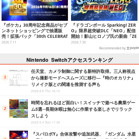
『ポケカ』30周年記念商品がセブ
『ドラゴンボール Sparking! ZER
ンネットショッピングで抽選販
O』限界超突破DLC「NEO」配信
売！拡張パック「30th CELEBRAT
開始！影山ヒロノブ氏の新曲「ZE
ION」と「エーフィ・ブラッキー
RO」を使用したオープニングも
2026.7.11
2026.7.30
セット」が対象
公開
Recommended by
Nintendo Switchアクセスランキング
任天堂、カメラ制御に関する新特許取得。三人称視点
から撮影モードへスムーズに移行―『時のオカリナ』
リメイク版との関連を推測する声も
2026.8.6 Thu 16:10
時間を忘れるほど面白い！スイッチで遊べる農業ゲー
ム5選─長期休暇は無心に作業する楽しさでリラック
スしよう
2025.5.4 Sun 11:30
『スパロボY』合体攻撃や追加武器、「ガンダム 水星