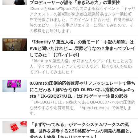
プロデューサーが語る「巻き込み力」の重要性
4GamerとGame*Sparkの合同による就活イベント「キャリ
アクエスト」の第4回が東京都立産業貿易センター浜松町
館で開催されました。このイベントに合わせ、自身の就活
時のエピソードを若手クリエイターに聞いてみたので、そ
の模様をお届けします。
『Identity V 第五人格』の新モード「手記の加筆」は
PvEと聞いたけれど……実際どうなの？集まってプレイ
してみた！【プレイレポ】
『Identity V 第五人格』が好きな人やプレイしたことある
人、全くプレイしたことがない人など、様々な4人を集め
てプレイしてみました！
0.03msの圧倒的応答速度やリフレッシュレートで勝ち
にこだわる！鮮やかなQD-OLEDパネル搭載のGigaCry
sta「EX-GDQ271UEL」はFPSゲーマー注目の武器
「EX-GDQ271UEL」の魅力であるQD-OLEDパネルの圧倒的
な見やすさや応答速度を、『Apex Legends』で体感しま
す。
「まずやってみる」がアークシステムワークスの流
儀。世界を席巻する2.5D格闘ゲームの開発の裏側と、
求める人物像【キャリアクエスト】