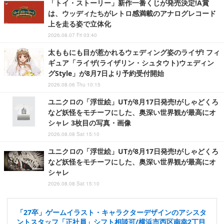
「トイ・ストーリー」新作一番くじが発売決定!A賞
は、ウッディたちがレトロ感満載のアナログレコード
上を走る姿で立体化
2026.08.07 Fri 03:40
太ももにも目が惹かれるウェディング姿のライザ! フィ
ギュア「ライザ(ライザリン・シュタウト)ウェディン
グStyle」が8月7日より予約受付開始
2026.08.06 Thu 10:15
ユニクロの「浮世絵」UTが8月17日発売!がしゃどくろ
など妖怪をモチーフにした、奥深い世界観が最高にオ
シャレ 3枚目の写真・画像
2026.08.08 Sat 15:10
ユニクロの「浮世絵」UTが8月17日発売!がしゃどくろ
など妖怪をモチーフにした、奥深い世界観が最高にオ
シャレ
2026.08.08 Sat 15:10
「27卒」ゲームイラスト・キャラクターデザインのアシスタ
ントスタッフ「正社員」シフト相談可/横浜市西区南幸2丁目