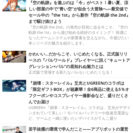
『空の軌跡』を遊ぶのは「今」がベスト！暑い夏、涼
しい部屋の中で“青い空”が似合う大冒険へ―最安値で
セール中の『the 1st』から新作『空の軌跡 the 2nd』
まで駆け抜けよう
『空の軌跡 the 2nd』の発売が目前に迫る今こそ、『空の
軌跡 the 1st』から遊び始める絶好のタイミング！ 快適に
なったゲームシステムや新要素を交えながら、今遊びたい
本シリーズの魅力を紹介します。
かわいい…だからこそ、いじめたくなる。正式版リリ
ースの『パルワールド』プレイヤーに訊く“キュートア
グレッション×パル”の底知れぬ魅力とは
正式版で登場する新たなパルもいじめたくなる！
『崩壊：スターレイル』爻光とUGREENのコラボは
「限定ギフトBOX」が超豪華！全6商品に使える5％オ
フクーポンやコスプレイヤー撮影会など、盛りだくさ
んでお届け
UGREEN×『崩壊：スターレイル』コラボは、爻光がデザイ
ンされていて美しい！モバイルバッテリーや急速充電器な
ど、ゲームと一緒に使いたいデバイスがてんこ盛り
若手抜擢の環境で学んだこと――アプリボットの運営