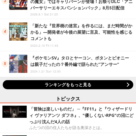
の魔女」ではキャリバーンが登場！お祭りDLC「アニ
バーサリーエキスパンションパック」8月5日配信
2026.8.1 Sat 21:25
「新たな『世界樹の迷宮』を作るには、まだ時間がか
かる」―開発者が今後の展望に言及、可能性を感じる
コメントも
2023.2.10 Fri 11:45
『ポケモンSV』タロとヤーコン、ボタンとピオニー
は親子だったの？番外編で語られた“アンサー”
2024.1.21 Sun 12:00
ランキングをもっと見る
トピックス
「冒険は楽しいものだ」 ─『FF11』と『ウィザードリ
ィ ヴァリアンツ ダフネ』、"優しくないRPG"の沼にど
っぷり沈んだ4人の話
ふたつの沼の住人たちが語る奥深さとは。