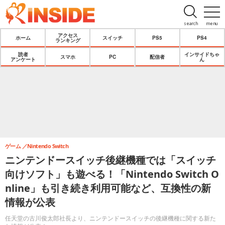
search
menu
アクセス
ホーム
スイッチ
PS5
PS4
ランキング
読者
インサイドちゃ
スマホ
PC
配信者
アンケート
ん
ゲーム
Nintendo Switch
ニンテンドースイッチ後継機種では「スイッチ
向けソフト」も遊べる！「Nintendo Switch O
nline」も引き続き利用可能など、互換性の新
情報が公表
任天堂の古川俊太郎社長より、ニンテンドースイッチの後継機種に関する新た