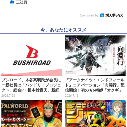
正社員
Sponsored by
今、あなたにオススメ
ブシロード、木谷高明氏が会長に
『アークナイツ：エンドフィール
ー新社長は「バンドリ！プロジェ
ド』コアバージョン「向淵行」配
クト」総合P・根本雄貴氏、新経
信開始！初の★6術師「オクギ」
営体制が発表
やガス工業など過去最大規模のア
2026.7.28
2026.7.16
ップデート