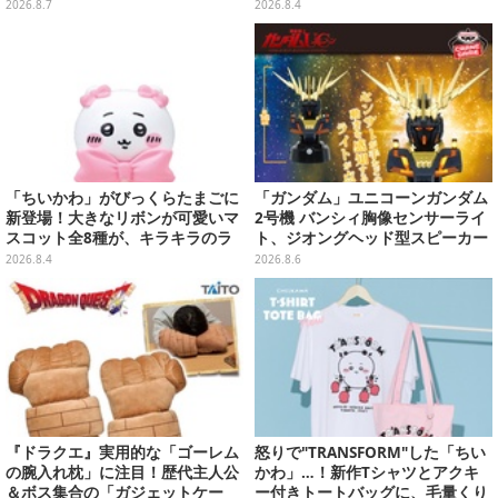
んのマスコットなどがズラリ
いたいリール付きカラビナなど
2026.8.7
2026.8.4
「ちいかわ」がびっくらたまごに
「ガンダム」ユニコーンガンダム
新登場！大きなリボンが可愛いマ
2号機 バンシィ胸像センサーライ
スコット全8種が、キラキラのラ
ト、ジオングヘッド型スピーカー
メ入り入浴剤から飛び出す
が順次プライズ展開！
2026.8.4
2026.8.6
『ドラクエ』実用的な「ゴーレム
怒りで"TRANSFORM"した「ちい
の腕入れ枕」に注目！歴代主人公
かわ」…！新作Tシャツとアクキ
＆ボス集合の「ガジェットケー
ー付きトートバッグに、毛量くり