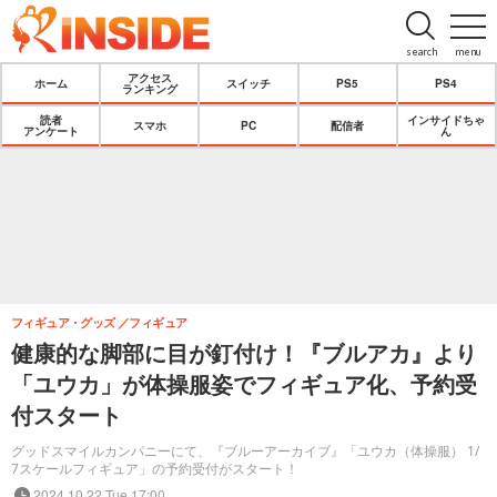
search
menu
アクセス
ホーム
スイッチ
PS5
PS4
ランキング
読者
インサイドちゃ
スマホ
PC
配信者
アンケート
ん
フィギュア・グッズ
フィギュア
健康的な脚部に目が釘付け！『ブルアカ』より
「ユウカ」が体操服姿でフィギュア化、予約受
付スタート
グッドスマイルカンパニーにて、『ブルーアーカイブ』「ユウカ（体操服） 1/
7スケールフィギュア」の予約受付がスタート！
2024.10.22 Tue 17:00