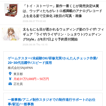
「トイ・ストーリー」新作一番くじが発売決定!A賞
は、ウッディたちがレトロ感満載のアナログレコード
上を走る姿で立体化 2枚目の写真・画像
2026.08.07 Fri 03:40
太ももにも目が惹かれるウェディング姿のライザ! フィ
ギュア「ライザ(ライザリン・シュタウト)ウェディン
グStyle」が8月7日より予約受付開始
2026.08.06 Thu 10:15
ゲームテスター/未経験OK/研修充実/かんたんチェック作業/
20~30代活躍中/スピード採用
株式会社SNJAPAN
東京都
月給31万5,000円～50万円
正社員
一般事務/アニメ制作スタジオでの制作進行サポートのお仕
事/駅近/一般事務