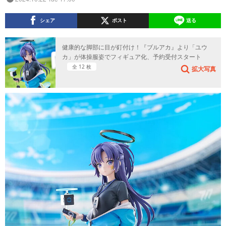
シェア
ポスト
送る
健康的な脚部に目が釘付け！『ブルアカ』より「ユウ
カ」が体操服姿でフィギュア化、予約受付スタート
全 12 枚
拡大写真