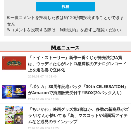
※一度コメントを投稿した後は約120秒間投稿することができま
せん
※コメントを投稿する際は
「利用規約」
を必ずご確認ください
関連ニュース
「トイ・ストーリー」新作一番くじが発売決定!A賞
は、ウッディたちがレトロ感満載のアナログレコード
上を走る姿で立体化
2026.08.07 Fri 03:40
『ポケカ』30周年記念パック「30th CELEBRATION」
がAmazonで抽選販売受付中!1BOX(20パック入り)
2026.08.06 Thu 03:30
「ちいかわ」映画グッズ第3弾ほか、多数の新商品がズ
ラリ!なんか懐いてる「鳥」マスコットや場面写アイテ
ムなど必見のラインナップ
2026.08.06 Thu 11:25