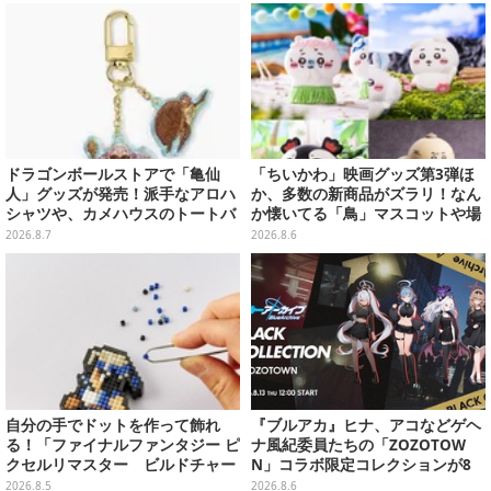
ドラゴンボールストアで「亀仙
「ちいかわ」映画グッズ第3弾ほ
人」グッズが発売！派手なアロハ
か、多数の新商品がズラリ！なん
シャツや、カメハウスのトートバ
か懐いてる「鳥」マスコットや場
ッグなど夏らしいアイテムがズラ
面写アイテムなど必見のラインナ
2026.8.7
2026.8.6
リ
ップ
自分の手でドットを作って飾れ
『ブルアカ』ヒナ、アコなどゲヘ
る！「ファイナルファンタジー ピ
ナ風紀委員たちの「ZOZOTOW
クセルリマスター ビルドチャー
N」コラボ限定コレクションが8
ムコレクション Vol.3」が予約
月13日より販売開始
2026.8.5
2026.8.6