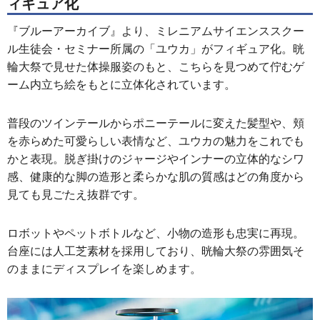
ィギュア化
『ブルーアーカイブ』より、ミレニアムサイエンススクー
ル生徒会・セミナー所属の「ユウカ」がフィギュア化。晄
輪大祭で見せた体操服姿のもと、こちらを見つめて佇むゲ
ーム内立ち絵をもとに立体化されています。
普段のツインテールからポニーテールに変えた髪型や、頬
を赤らめた可愛らしい表情など、ユウカの魅力をこれでも
かと表現。脱ぎ掛けのジャージやインナーの立体的なシワ
感、健康的な脚の造形と柔らかな肌の質感はどの角度から
見ても見ごたえ抜群です。
ロボットやペットボトルなど、小物の造形も忠実に再現。
台座には人工芝素材を採用しており、晄輪大祭の雰囲気そ
のままにディスプレイを楽しめます。