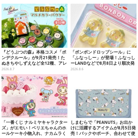
開始
『どうぶつの森』本格コスメ「ポ
「ボンボンドロップシール」に
ンデクルール」が9月21発売！た
「ふなっしー」が登場！ふなっし
ぬきちやしずえなど全12種、アレ
ーLANDなどで8月8日より順次発
ンジできるリアクションシールも
売
2026.8.7
2026.8.6
付属
「一番くじ ナルミヤキャラクター
しまむらで「PEANUTS」お出か
ズ」がエモい！ベリエちゃんのホ
けに活躍するアイテムが8月5日発
ールケーキ小物入れ、ナカムラく
売！バックやポーチ、合わせて使