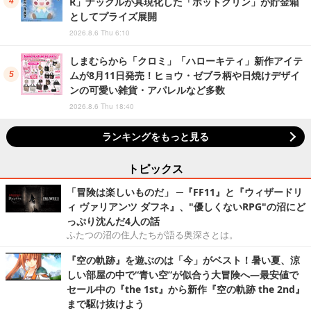
R」ナックルが具現化した「ポットクリン」が貯金箱
としてプライズ展開
2026.8.6 Thu 6:10
しまむらから「クロミ」「ハローキティ」新作アイテ
ムが8月11日発売！ヒョウ・ゼブラ柄や日焼けデザイ
ンの可愛い雑貨・アパレルなど多数
2026.8.6 Thu 18:40
ランキングをもっと見る
トピックス
「冒険は楽しいものだ」 ─『FF11』と『ウィザードリ
ィ ヴァリアンツ ダフネ』、"優しくないRPG"の沼にど
っぷり沈んだ4人の話
ふたつの沼の住人たちが語る奥深さとは。
『空の軌跡』を遊ぶのは「今」がベスト！暑い夏、涼
しい部屋の中で“青い空”が似合う大冒険へ―最安値で
セール中の『the 1st』から新作『空の軌跡 the 2nd』
まで駆け抜けよう