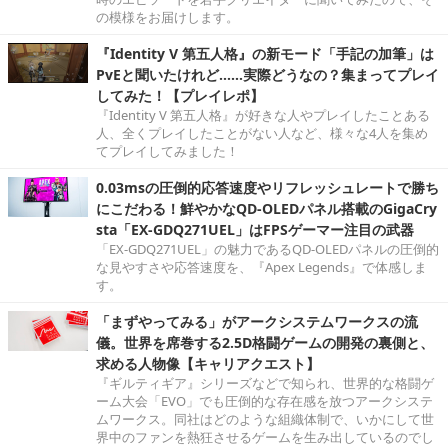
の模様をお届けします。
『Identity V 第五人格』の新モード「手記の加筆」は
PvEと聞いたけれど……実際どうなの？集まってプレイ
してみた！【プレイレポ】
『Identity V 第五人格』が好きな人やプレイしたことある
人、全くプレイしたことがない人など、様々な4人を集め
てプレイしてみました！
0.03msの圧倒的応答速度やリフレッシュレートで勝ち
にこだわる！鮮やかなQD-OLEDパネル搭載のGigaCry
sta「EX-GDQ271UEL」はFPSゲーマー注目の武器
「EX-GDQ271UEL」の魅力であるQD-OLEDパネルの圧倒的
な見やすさや応答速度を、『Apex Legends』で体感しま
す。
「まずやってみる」がアークシステムワークスの流
儀。世界を席巻する2.5D格闘ゲームの開発の裏側と、
求める人物像【キャリアクエスト】
『ギルティギア』シリーズなどで知られ、世界的な格闘ゲ
ーム大会「EVO」でも圧倒的な存在感を放つアークシステ
ムワークス。同社はどのような組織体制で、いかにして世
界中のファンを熱狂させるゲームを生み出しているのでし