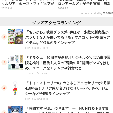
タルジア」ぬーストフィギュアが
ロンアームズ」が予約実施！無双
再登場！セクシー&キュートに蓋
セイバー、メロンディフェンダー
2026.8.4
2026.8.7
を押さえてくれる
が付属
Recommended by
グッズアクセスランキング
「ちいかわ」映画グッズ第3弾ほか、多数の新商品が
ズラリ！なんか懐いてる「鳥」マスコットや場面写ア
イテムなど必見のラインナップ
2026.8.6 Thu 20:25
『ドラクエ』40周年記念展オリジナルグッズの事後通
販を検討！歴代主人公の“冒険の書”開閉ピンズをはじ
め、ユニークなＴシャツや雑貨など
2026.8.7 Fri 12:15
「トイ・ストーリー5」めじるしアクセサリーが8月第
4週発売！クリア感が良さげなリリーパッドや、ジェ
シーなど全5種ラインナップ
2026.8.5 Wed 15:00
「時間です 利息がつきます」ー「HUNTER×HUNTE