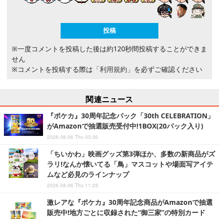
※一度コメントを投稿した後は約120秒間投稿することができま
せん
※コメントを投稿する際は
「利用規約」
を必ずご確認ください
関連ニュース
『ポケカ』30周年記念パック「30th CELEBRATION」
がAmazonで抽選販売受付中!1BOX(20パック入り)
2026.08.06 Thu 03:30
「ちいかわ」映画グッズ第3弾ほか、多数の新商品がズ
ラリ!なんか懐いてる「鳥」マスコットや場面写アイテ
ムなど必見のラインナップ
2026.08.06 Thu 11:25
激レアな『ポケカ』30周年記念商品がAmazonで抽選
販売中!地方ごとに収録された“御三家”の特別カード