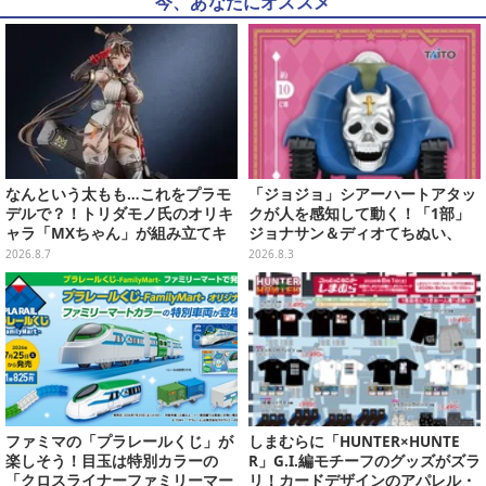
今、あなたにオススメ
なんという太もも…これをプラモ
「ジョジョ」シアーハートアタッ
デルで？！トリダモノ氏のオリキ
クが人を感知して動く！「1部」
ャラ「MXちゃん」が組み立てキ
ジョナサン＆ディオてちぬい、
ット化―持ってるケースはレール
「3部」イギー＆クリームのなり
2026.8.7
2026.8.3
ガンに変形
きり帽子が8月プライズ展開
ファミマの「プラレールくじ」が
しまむらに「HUNTER×HUNTE
楽しそう！目玉は特別カラーの
R」G.I.編モチーフのグッズがズラ
「クロスライナーファミリーマー
リ！カードデザインのアパレル・