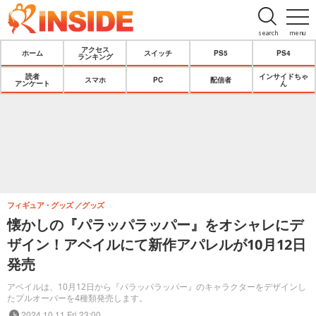
search
menu
アクセス
ホーム
スイッチ
PS5
PS4
ランキング
読者
インサイドちゃ
スマホ
PC
配信者
アンケート
ん
フィギュア・グッズ
グッズ
懐かしの『パラッパラッパー』をオシャレにデ
ザイン！アベイルにて新作アパレルが10月12日
発売
アベイルは、10月12日から『パラッパラッパー』のキャラクターをデザインし
たプルオーバーを4種類発売します。
2024.10.11 Fri 23:00