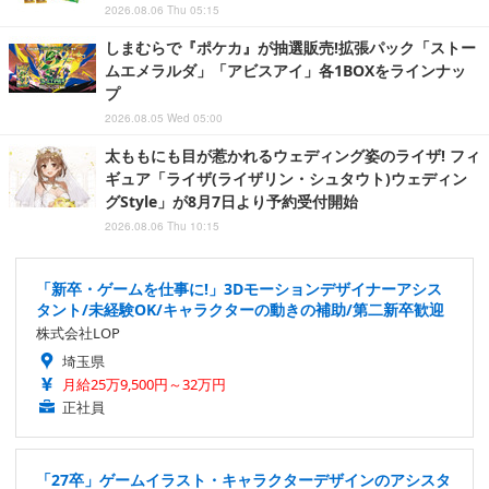
2026.08.06 Thu 05:15
しまむらで『ポケカ』が抽選販売!拡張パック「ストー
ムエメラルダ」「アビスアイ」各1BOXをラインナッ
プ
2026.08.05 Wed 05:00
太ももにも目が惹かれるウェディング姿のライザ! フィ
ギュア「ライザ(ライザリン・シュタウト)ウェディン
グStyle」が8月7日より予約受付開始
2026.08.06 Thu 10:15
「新卒・ゲームを仕事に!」3Dモーションデザイナーアシス
タント/未経験OK/キャラクターの動きの補助/第二新卒歓迎
株式会社LOP
埼玉県
月給25万9,500円～32万円
正社員
「27卒」ゲームイラスト・キャラクターデザインのアシスタ