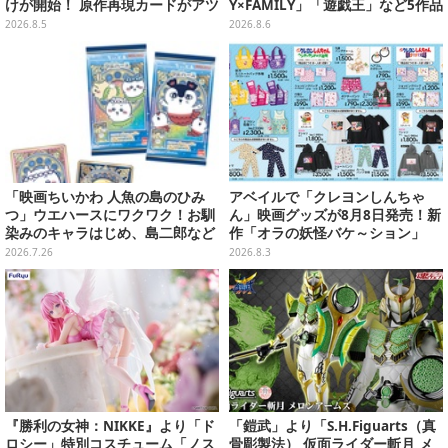
けが開始！ 原作再現カードがアツ
Y×FAMILY」「遊戯王」など5作品
いスペシャルパック
をデザイン
2026.8.5
2026.8.6
「映画ちいかわ 人魚の島のひみ
アベイルで「クレヨンしんちゃ
つ」ウエハースにワクワク！お馴
ん」映画グッズが8月8日発売！新
染みのキャラはじめ、島二郎など
作「オラの妖怪バケ～ション」
セイレーン編カード全22種
や、「ヘンダーランド」「暗黒タ
2026.7.26
2026.8.3
マタマ」などをフィーチャー
『勝利の女神：NIKKE』より「ド
「鎧武」より「S.H.Figuarts（真
ロシー」特別コスチューム「ノス
骨彫製法） 仮面ライダー斬月 メ