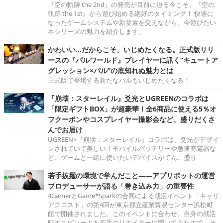
『空の軌跡 the 2nd』の発売が目前に迫る今こそ、『空の
軌跡 the 1st』から遊び始める絶好のタイミング！ 快適に
なったゲームシステムや新要素を交えながら、今遊びたい
本シリーズの魅力を紹介します。
かわいい…だからこそ、いじめたくなる。正式版リリ
ースの『パルワールド』プレイヤーに訊く“キュートア
グレッション×パル”の底知れぬ魅力とは
正式版で登場する新たなパルもいじめたくなる！
『崩壊：スターレイル』爻光とUGREENのコラボは
「限定ギフトBOX」が超豪華！全6商品に使える5％オ
フクーポンやコスプレイヤー撮影会など、盛りだくさ
んでお届け
UGREEN×『崩壊：スターレイル』コラボは、爻光がデザイ
ンされていて美しい！モバイルバッテリーや急速充電器な
ど、ゲームと一緒に使いたいデバイスがてんこ盛り
若手抜擢の環境で学んだこと――アプリボットの運営
プロデューサーが語る「巻き込み力」の重要性
4GamerとGame*Sparkの合同による就活イベント「キャリ
アクエスト」の第4回が東京都立産業貿易センター浜松町
館で開催されました。このイベントに合わせ、自身の就活
時のエピソードを若手クリエイターに聞いてみたので、そ