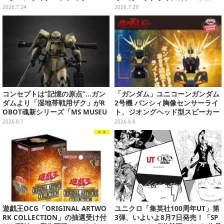
ト号」、その他ライナップも注目
雑貨、ゴレイヌの「オレが3人分
2026.7.24
2026.7.29
になる…」も
コンセプトは“記憶の原点”…ガン
「ガンダム」ユニコーンガンダム
ダムより「湿地帯戦用ザク」がR
2号機 バンシィ胸像センサーライ
OBOT魂新シリーズ「MS MUSEU
ト、ジオングヘッド型スピーカー
M」で商品化！博物館イメージの
が順次プライズ展開！
2026.8.7
2026.8.6
ベースも注目
遊戯王OCG「ORIGINAL ARTWO
ユニクロ「集英社100周年UT」第
RK COLLECTION」の抽選受け付
3弾、いよいよ8月7日発売！「SP