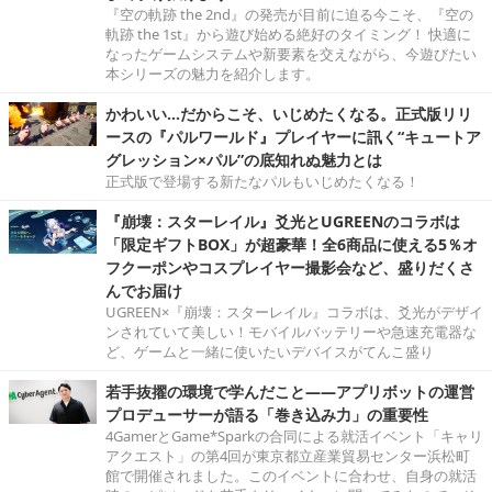
『空の軌跡 the 2nd』の発売が目前に迫る今こそ、『空の
軌跡 the 1st』から遊び始める絶好のタイミング！ 快適に
なったゲームシステムや新要素を交えながら、今遊びたい
本シリーズの魅力を紹介します。
かわいい…だからこそ、いじめたくなる。正式版リリ
ースの『パルワールド』プレイヤーに訊く“キュートア
グレッション×パル”の底知れぬ魅力とは
正式版で登場する新たなパルもいじめたくなる！
『崩壊：スターレイル』爻光とUGREENのコラボは
「限定ギフトBOX」が超豪華！全6商品に使える5％オ
フクーポンやコスプレイヤー撮影会など、盛りだくさ
んでお届け
UGREEN×『崩壊：スターレイル』コラボは、爻光がデザイ
ンされていて美しい！モバイルバッテリーや急速充電器な
ど、ゲームと一緒に使いたいデバイスがてんこ盛り
若手抜擢の環境で学んだこと――アプリボットの運営
プロデューサーが語る「巻き込み力」の重要性
4GamerとGame*Sparkの合同による就活イベント「キャリ
アクエスト」の第4回が東京都立産業貿易センター浜松町
館で開催されました。このイベントに合わせ、自身の就活