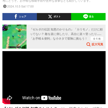
考にどうぞ。お手軽な移動手段や意外な攻撃なども紹介しています。
2024.10.5 Sat 17:00
シェア
ポスト
送る
『ゼルダの伝説 知恵のかりもの』「カリモノ」だけに頼
ってない？ 敵を楽に倒したり、高台に楽々登ったり……
「お手軽＆便利」な小ネタで冒険に挑もう！
全 6 枚
拡大写真