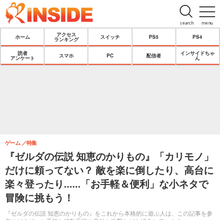
search
menu
アクセス
ホーム
スイッチ
PS5
PS4
ランキング
読者
インサイドちゃ
スマホ
PC
配信者
アンケート
ん
ゲーム
特集
『ゼルダの伝説 知恵のかりもの』「カリモノ」
だけに頼ってない？ 敵を楽に倒したり、高台に
楽々登ったり……「お手軽＆便利」な小ネタで
冒険に挑もう！
『ゼルダの伝説 知恵のかりもの』をこれから本格的に遊ぶ人は、この記事を参