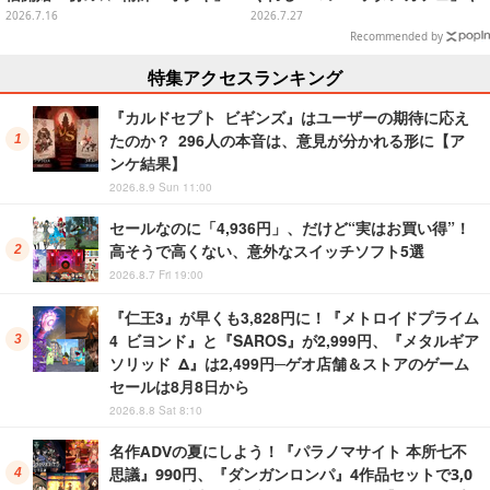
やガス工業など過去最大規模のア
「ダンツフレーム」たちが可愛い
2026.7.16
2026.7.27
ップデート
Recommended by
特集アクセスランキング
『カルドセプト ビギンズ』はユーザーの期待に応え
たのか？ 296人の本音は、意見が分かれる形に【ア
ンケ結果】
2026.8.9 Sun 11:00
セールなのに「4,936円」、だけど“実はお買い得”！
高そうで高くない、意外なスイッチソフト5選
2026.8.7 Fri 19:00
『仁王3』が早くも3,828円に！『メトロイドプライム
4 ビヨンド』と『SAROS』が2,999円、『メタルギア
ソリッド Δ』は2,499円─ゲオ店舗＆ストアのゲーム
セールは8月8日から
2026.8.8 Sat 8:10
名作ADVの夏にしよう！『パラノマサイト 本所七不
思議』990円、『ダンガンロンパ』4作品セットで3,0