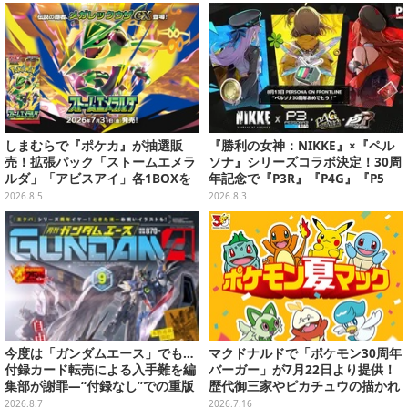
しまむらで『ポケカ』が抽選販
『勝利の女神：NIKKE』×『ペル
売！拡張パック「ストームエメラ
ソナ』シリーズコラボ決定！30周
ルダ」「アビスアイ」各1BOXを
年記念で『P3R』『P4G』『P5
ラインナップ
R』の3作品参戦
2026.8.5
2026.8.3
今度は「ガンダムエース」でも…
マクドナルドで「ポケモン30周年
付録カード転売による入手難を編
バーガー」が7月22日より提供！
集部が謝罪―“付録なし”での重版
歴代御三家やピカチュウの描かれ
対応を進行中
たオリジナルパッケージが可愛い
2026.8.7
2026.7.16