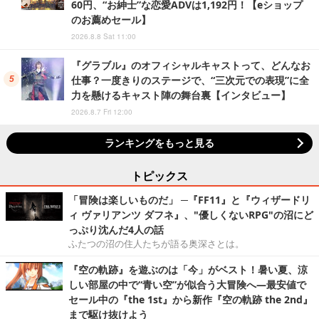
60円、“お紳士”な恋愛ADVは1,192円！【eショップ
のお薦めセール】
2026.8.8 Sat 11:00
『グラブル』のオフィシャルキャストって、どんなお
仕事？一度きりのステージで、“三次元での表現”に全
力を懸けるキャスト陣の舞台裏【インタビュー】
2026.8.7 Fri 12:00
ランキングをもっと見る
トピックス
「冒険は楽しいものだ」 ─『FF11』と『ウィザードリ
ィ ヴァリアンツ ダフネ』、"優しくないRPG"の沼にど
っぷり沈んだ4人の話
ふたつの沼の住人たちが語る奥深さとは。
『空の軌跡』を遊ぶのは「今」がベスト！暑い夏、涼
しい部屋の中で“青い空”が似合う大冒険へ―最安値で
セール中の『the 1st』から新作『空の軌跡 the 2nd』
まで駆け抜けよう