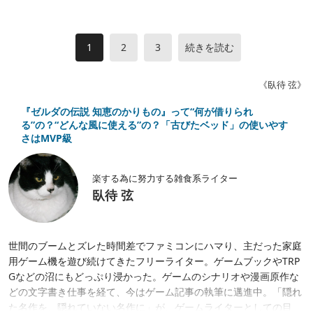
1
2
3
続きを読む
《臥待 弦》
『ゼルダの伝説 知恵のかりもの』って“何が借りられ
る”の？“どんな風に使える”の？「古びたベッド」の使いやす
さはMVP級
楽する為に努力する雑食系ライター
臥待 弦
世間のブームとズレた時間差でファミコンにハマり、主だった家庭
用ゲーム機を遊び続けてきたフリーライター。ゲームブックやTRP
Gなどの沼にもどっぷり浸かった。ゲームのシナリオや漫画原作な
どの文字書き仕事を経て、今はゲーム記事の執筆に邁進中。「隠れ
た名作を、隠れていない名作に」が、ゲームライターとしての目