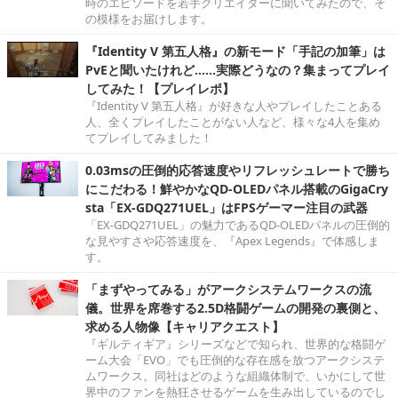
時のエピソードを若手クリエイターに聞いてみたので、そ
の模様をお届けします。
『Identity V 第五人格』の新モード「手記の加筆」は
PvEと聞いたけれど……実際どうなの？集まってプレイ
してみた！【プレイレポ】
『Identity V 第五人格』が好きな人やプレイしたことある
人、全くプレイしたことがない人など、様々な4人を集め
てプレイしてみました！
0.03msの圧倒的応答速度やリフレッシュレートで勝ち
にこだわる！鮮やかなQD-OLEDパネル搭載のGigaCry
sta「EX-GDQ271UEL」はFPSゲーマー注目の武器
「EX-GDQ271UEL」の魅力であるQD-OLEDパネルの圧倒的
な見やすさや応答速度を、『Apex Legends』で体感しま
す。
「まずやってみる」がアークシステムワークスの流
儀。世界を席巻する2.5D格闘ゲームの開発の裏側と、
求める人物像【キャリアクエスト】
『ギルティギア』シリーズなどで知られ、世界的な格闘ゲ
ーム大会「EVO」でも圧倒的な存在感を放つアークシステ
ムワークス。同社はどのような組織体制で、いかにして世
界中のファンを熱狂させるゲームを生み出しているのでし