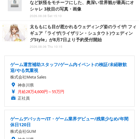
など妖怪をモチーフにした、奥深い世界観が最高にオ
シャレ 3枚目の写真・画像
2026.08.08 Sat 15:10
太ももにも目が惹かれるウェディング姿のライザ! フィ
ギュア「ライザ(ライザリン・シュタウト)ウェディン
グStyle」が8月7日より予約受付開始
2026.08.06 Thu 10:15
ゲーム運営補助スタッフ/ゲーム内イベントの検証/未経験歓
迎/やる気重視
株式会社Meta Sales
神奈川県
月給28万4,600円～55万円
正社員
ゲームデバッカー/IT・ゲーム業界デビュー/残業少なめ/年間
休日120日
株式会社GUM