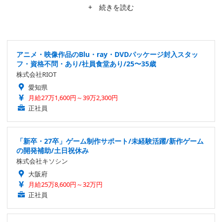
標。隙あらば、あまり知られていない作品にスポットを当てたが
+ 続きを読む
る。仕事は幅広く募集中。
アニメ・映像作品のBlu・ray・DVDパッケージ封入スタッ
フ・資格不問・あり/社員食堂あり/25〜35歳
株式会社RIOT
愛知県
月給27万1,600円～39万2,300円
正社員
「新卒・27卒」ゲーム制作サポート/未経験活躍/新作ゲーム
の開発補助/土日祝休み
株式会社キソシン
大阪府
月給25万8,600円～32万円
正社員