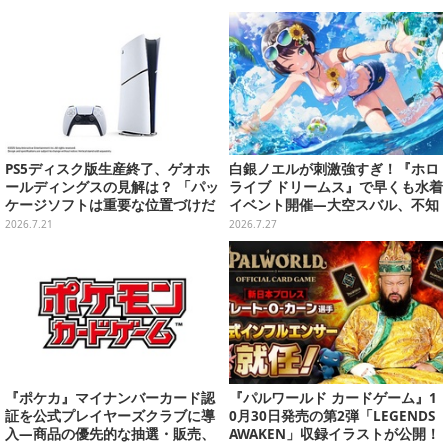
PS5ディスク版生産終了、ゲオホ
白銀ノエルが刺激強すぎ！『ホロ
ールディングスの見解は？ 「パッ
ライブ ドリームス』で早くも水着
ケージソフトは重要な位置づけだ
イベント開催―大空スバル、不知
が、ゲーム事業からの撤退は全く
火フレアら5人が夏の装いで登場
2026.7.21
2026.7.27
考えていない」
『ポケカ』マイナンバーカード認
『パルワールド カードゲーム』1
証を公式プレイヤーズクラブに導
0月30日発売の第2弾「LEGENDS
入―商品の優先的な抽選・販売、
AWAKEN」収録イラストが公開！