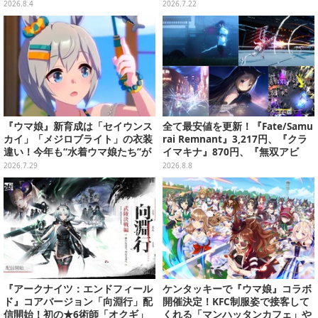
公式大会への参加申し込みに活用
第3弾や大会など新情報も続々お
2026.8.4
2026.7.22
披露目
『ウマ娘』新育成は「セイウンス
全て最安値を更新！『Fate/Samu
カイ」「メジロブライト」の衣装
rai Remnant』3,217円、『クラ
違い！今年も“水着ウマ娘たち”が
イマキナ』870円、『無双アビ
夏を彩る
ス』1,188円、『星空鉄道とシロ
2026.7.29
2026.8.8
の旅』3,190円【eショップ・PS S
toreのお薦めセール】
『アークナイツ：エンドフィール
ケンタッキーで『ウマ娘』コラボ
ド』コアバージョン「向淵行」配
開催決定！KFC制服姿で接客して
信開始！初の★6術師「オクギ」
くれる「マンハッタンカフェ」や