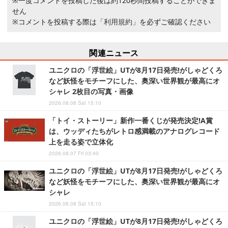
※一度コメントを投稿した後は約120秒間投稿することができま
せん
※コメントを投稿する際は
「利用規約」
を必ずご確認ください
関連ニュース
ユニクロの「浮世絵」UTが8月17日発売!がしゃどくろ
など妖怪をモチーフにした、奥深い世界観が最高にオ
シャレ 2枚目の写真・画像
2026.08.08 Sat 15:10
「トイ・ストーリー」新作一番くじが発売決定!A賞
は、ウッディたちがレトロ感満載のアナログレコード
上を走る姿で立体化
2026.08.07 Fri 03:40
ユニクロの「浮世絵」UTが8月17日発売!がしゃどくろ
など妖怪をモチーフにした、奥深い世界観が最高にオ
シャレ
2026.08.08 Sat 15:10
ユニクロの「浮世絵」UTが8月17日発売!がしゃどくろ